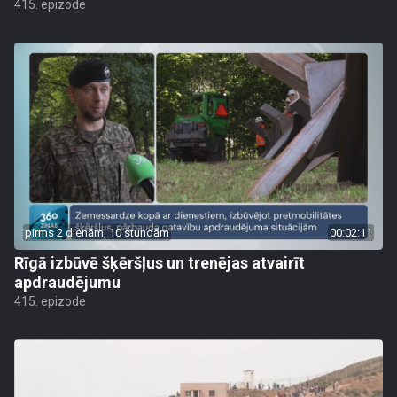
415. epizode
pirms 2 dienām, 10 stundām
00:02:11
Rīgā izbūvē šķēršļus un trenējas atvairīt
apdraudējumu
415. epizode