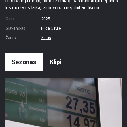
Tiesībsarga birojs, dodot Zemkopības ministrijai nepilnus
trīs mēnešus laika, lai novērstu nepilnības likumo
Gads
2025
Slavenības
Hilda Cīrule
Žanrs
Ziņas
Sezonas
Klipi