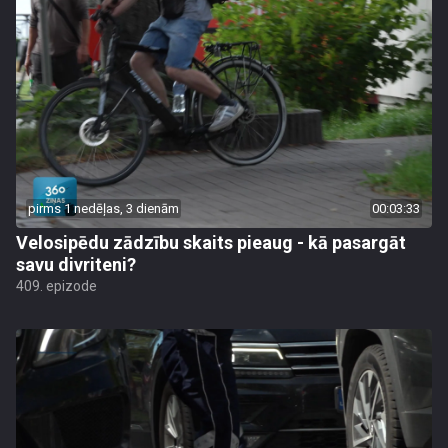
pirms 1 nedēļas, 3 dienām
00:03:33
Velosipēdu zādzību skaits pieaug - kā pasargāt
savu divriteni?
409. epizode