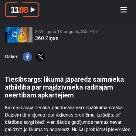
Tiesībsargs: likumā jāparedz
saimnieka atbildība par mājdzīvnieka
radītajām neērtībām apkārtējiem
2025. gada 13. augusts, S05 E161
360 Ziņas
Dalies
Tiesībsargs: likumā jāparedz saimnieka
atbildība par mājdzīvnieka radītajām
neērtībām apkārtējiem
Kaimiņu suņa riešana, gaudošana vai nepatīkama smaka.
Dažiem tā ir kļuvusi par ikdienas problēmu. Izrādās, arī
kārtības sargi bieži vien šādos gadījumos nemaz nevar
palīdzēt, jo likums to neparedz. Nu šai problēmai pievērsies