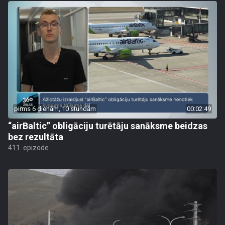
pirms 6 dienām, 10 stundām
00:02:49
“airBaltic” obligāciju turētāju sanāksme beidzas
bez rezultāta
411. epizode