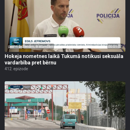
pirms 5 dienām, 8 stundām
00:01:02
Hokeja nometnes laikā Tukumā notikusi seksuāla
vardarbība pret bērnu
412. epizode