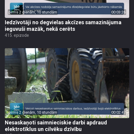
pirms 2 dienām, 10 stundām
00:03:26
Iedzīvotāji no degvielas akcīzes samazinājuma
ieguvuši mazāk, nekā cerēts
415. epizode
pirms 2 dienām, 10 stundām
00:02:47
Nesaskaņoti saimnieciskie darbi apdraud
elektrotīklus un cilvēku dzīvību