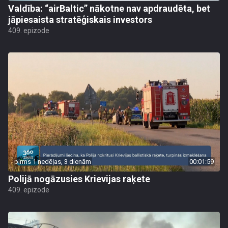
Valdība: “airBaltic” nākotne nav apdraudēta, bet
jāpiesaista stratēģiskais investors
409. epizode
pirms 1 nedēļas, 3 dienām
00:01:59
Polijā nogāzusies Krievijas raķete
409. epizode