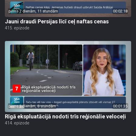
pirms 2 dienām, 11 stundām
00:02:18
Jauni draudi Persijas līcī ceļ naftas cenas
415. epizode
pirms 3 dienām, 8 stundām
00:01:35
Rīgā ekspluatācijā nodoti trīs reģionālie veloceļi
414. epizode