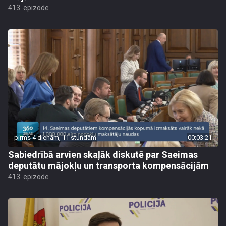
413. epizode
pirms 4 dienām, 11 stundām
00:03:21
Sabiedrībā arvien skaļāk diskutē par Saeimas
deputātu mājokļu un transporta kompensācijām
413. epizode