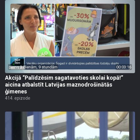
pirms 3 dienām, 9 stundām
00:03:16
Akcijā “Palīdzēsim sagatavoties skolai kopā!”
aicina atbalstīt Latvijas maznodrošinātās
ģimenes
414. epizode