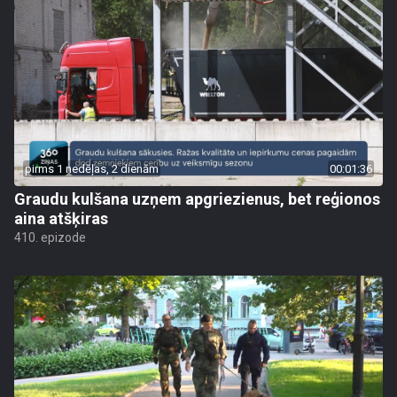
pirms 1 nedēļas, 2 dienām
00:01:36
Graudu kulšana uzņem apgriezienus, bet reģionos
aina atšķiras
410. epizode