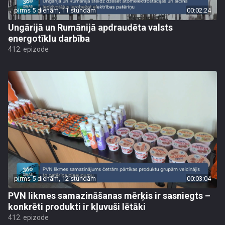
pirms 5 dienām, 11 stundām
00:02:24
Ungārijā un Rumānijā apdraudēta valsts
energotīklu darbība
412. epizode
pirms 5 dienām, 12 stundām
00:03:04
PVN likmes samazināšanas mērķis ir sasniegts –
konkrēti produkti ir kļuvuši lētāki
412. epizode