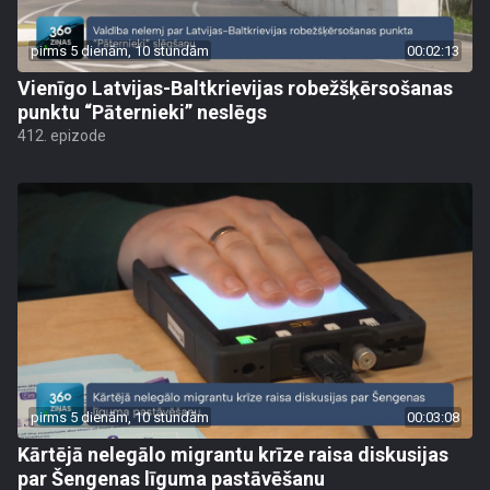
pirms 5 dienām, 10 stundām
00:02:13
Vienīgo Latvijas-Baltkrievijas robežšķērsošanas
punktu “Pāternieki” neslēgs
412. epizode
pirms 5 dienām, 10 stundām
00:03:08
Kārtējā nelegālo migrantu krīze raisa diskusijas
par Šengenas līguma pastāvēšanu