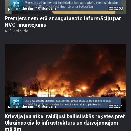
pirms 4 dienām, 10 stundām
00:02:03
Premjers nemierā ar sagatavoto informāciju par
NVO finansējumu
413. epizode
pirms 4 dienām, 10 stundām
00:02:31
Krievija jau atkal raidījusi ballistiskās raķetes pret
Ukrainas civilo infrastruktūru un dzīvojamajām
mājām