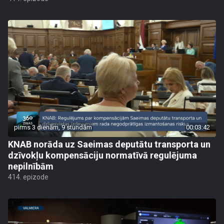
pirms 3 dienām, 9 stundām
00:03:42
KNAB norāda uz Saeimas deputātu transporta un
dzīvokļu kompensāciju normatīvā regulējuma
nepilnībām
414. epizode