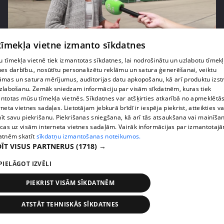
pirms 1 nedēļas, 3 dienām
00:05:05
 tīmekļa vietne izmanto sīkdatnes
Melleņu zelta drudzis: kas nosaka iepirkuma
 tīmekļa vietnē tiek izmantotas sīkdatnes, lai nodrošinātu un uzlabotu tīmek
cenu?
nes darbību., nosūtītu personalizētu reklāmu un satura ģenerēšanai, veiktu
409. epizode
āmas un satura mērījumus, auditorijas datu apkopošanu, kā arī produktu izst
zlabošanu. Zemāk sniedzam informāciju par visām sīkdatnēm, kuras tiek
ntotas mūsu tīmekļa vietnēs. Sīkdatnes var atšķirties atkarībā no apmeklētā
rneta vietnes sadaļas. Lietotājam jebkurā brīdī ir iespēja piekrist, atteikties va
īt savu piekrišanu. Piekrišanas sniegšana, kā arī tās atsaukšana vai mainīša
ecas uz visām interneta vietnes sadaļām. Vairāk informācijas par izmantotaj
atnēm skatīt
sīkdatņu izmantošanas noteikumos.
ĪT VISUS PARTNERUS
(1718) →
PIELĀGOT IZVĒLI
PIEKRIST VISĀM SĪKDATNĒM
pirms 1 nedēļas, 3 dienām
00:02:49
ATSTĀT TEHNISKĀS SĪKDATNES
Ogas un sēnes šogad dārgākas, bet uzpirkšanas