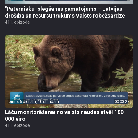
"Pāternieku" slēgšanas pamatojums – Latvijas
drošība un resursu trūkums Valsts robežsardzē
411. epizode
pirms 6 dienām, 10 stundām
00:03:27
Lāču monitorēšanai no valsts naudas atvēl 180
000 eiro
411. epizode