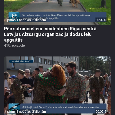
pirms 1 nedēļas, 2 dienām
00:02:01
Pēc satraucošiem incidentiem Rīgas centrā
Latvijas Aizsargu organizācija dodas ielu
apgaitās
410. epizode
pirms 1 nedēļas, 2 dienām
00:02:51