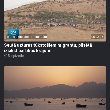
pirms 2 dienām, 11 stundām
00:02:25
Seutā uzturas tūkstošiem migrantu, pilsētā
izsīkst pārtikas krājumi
415. epizode