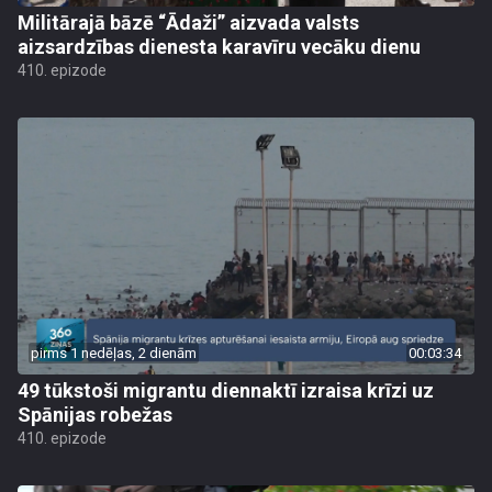
Militārajā bāzē “Ādaži” aizvada valsts
aizsardzības dienesta karavīru vecāku dienu
410. epizode
pirms 1 nedēļas, 2 dienām
00:03:34
49 tūkstoši migrantu diennaktī izraisa krīzi uz
Spānijas robežas
410. epizode