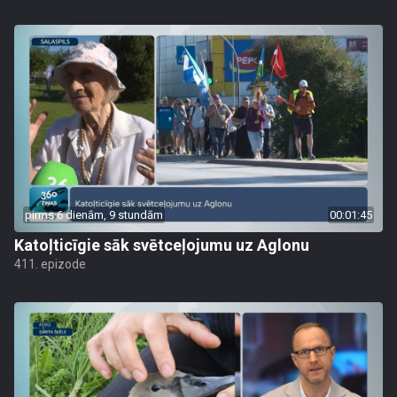
pirms 6 dienām, 9 stundām
00:01:45
Katoļticīgie sāk svētceļojumu uz Aglonu
411. epizode