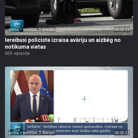
pirms 1 nedēļas, 3 dienām
00:03:39
Iereibusi policiste izraisa avāriju un aizbēg no
notikuma vietas
409. epizode
pirms 1 nedēļas, 3 dienām
00:02:27