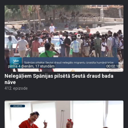
pirms 4 dienām, 17 stundām
00:02:10
Nelegāļiem Spānijas pilsētā Seutā draud bada
nāve
412. epizode