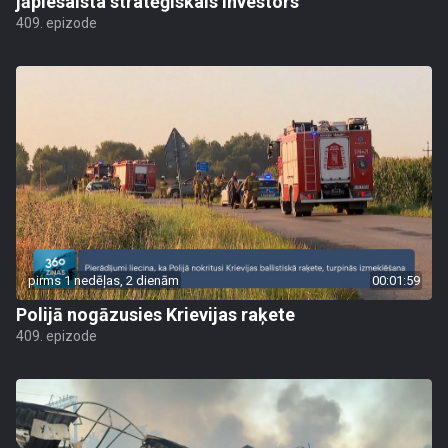
jāpiesaista stratēģiskais investors
409. epizode
pirms 1 nedēļas, 2 dienām
00:01:59
Polijā nogāzusies Krievijas raķete
409. epizode