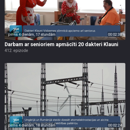
pirms 4 dienām, 17 stundām
00:02:38
Darbam ar senioriem apmācīti 20 dakteri Klauni
412. epizode
pirms 4 dienām, 18 stundām
00:02:24