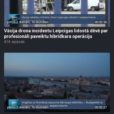
pirms 2 dienām, 16 stundām
00:02:56
Vācija drona incidentu Leipcigas lidostā dēvē par
profesionāli paveiktu hibrīdkara operāciju
414. epizode
pirms 2 dienām, 16 stundām
00:02:27