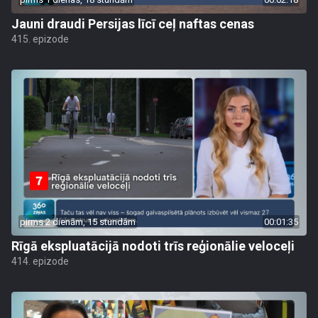
Jauni draudi Persijas līcī ceļ naftas cenas
415. epizode
pirms 2 dienām, 15 stundām
00:01:35
Rīgā ekspluatācijā nodoti trīs reģionālie veloceļi
414. epizode