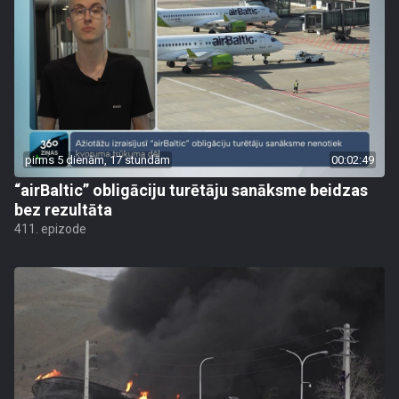
pirms 5 dienām, 17 stundām
00:02:49
“airBaltic” obligāciju turētāju sanāksme beidzas
bez rezultāta
411. epizode