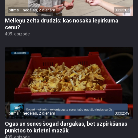
pirms 1 nedēļas, 2 dienām
00:05:05
Melleņu zelta drudzis: kas nosaka iepirkuma
cenu?
409. epizode
pirms 1 nedēļas, 2 dienām
00:02:49
Ogas un sēnes šogad dārgākas, bet uzpirkšanas
punktos to krietni mazāk
409. epizode