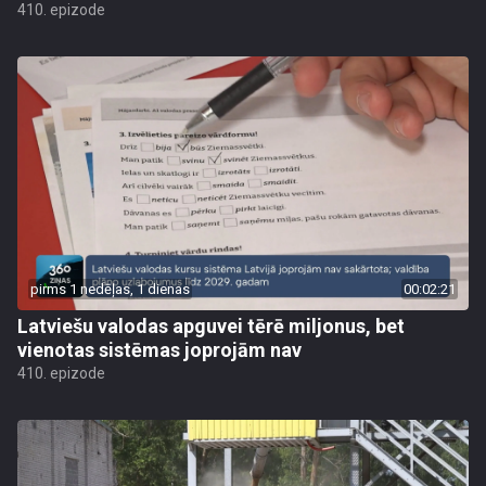
410. epizode
pirms 1 nedēļas, 1 dienas
00:02:21
Latviešu valodas apguvei tērē miljonus, bet
vienotas sistēmas joprojām nav
410. epizode