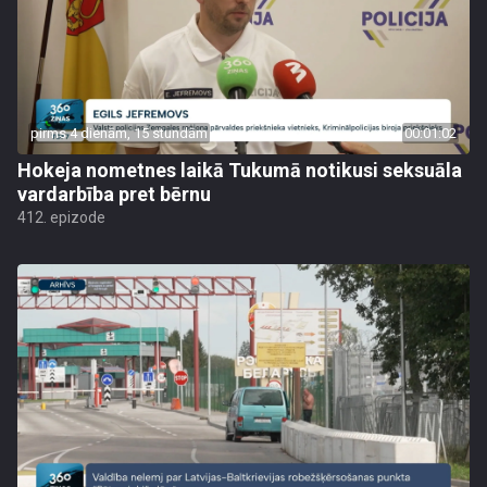
pirms 4 dienām, 15 stundām
00:01:02
Hokeja nometnes laikā Tukumā notikusi seksuāla
vardarbība pret bērnu
412. epizode