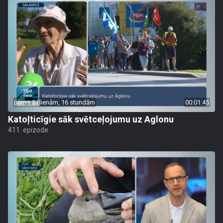
pirms 5 dienām, 16 stundām
00:01:45
Katoļticīgie sāk svētceļojumu uz Aglonu
411. epizode