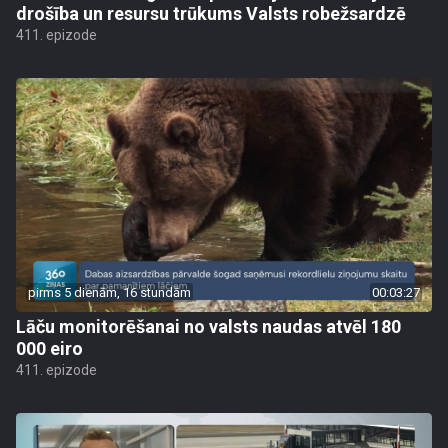
drošība un resursu trūkums Valsts robežsardzē
411. epizode
pirms 5 dienām, 16 stundām
00:03:27
Lāču monitorēšanai no valsts naudas atvēl 180
000 eiro
411. epizode