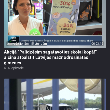
pirms 2 dienām, 15 stundām
00:03:16
Akcijā “Palīdzēsim sagatavoties skolai kopā!”
aicina atbalstīt Latvijas maznodrošinātās
ģimenes
414. epizode