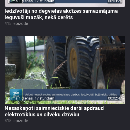
pirms 1 dienas, 17 stundām
00:03:26
Iedzīvotāji no degvielas akcīzes samazinājuma
ieguvuši mazāk, nekā cerēts
415. epizode
pirms 1 dienas, 17 stundām
00:02:47
Nesaskaņoti saimnieciskie darbi apdraud
elektrotīklus un cilvēku dzīvību
415. epizode