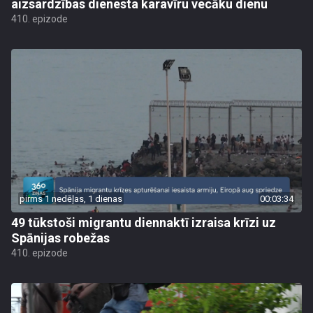
aizsardzības dienesta karavīru vecāku dienu
410. epizode
pirms 1 nedēļas, 1 dienas
00:03:34
49 tūkstoši migrantu diennaktī izraisa krīzi uz
Spānijas robežas
410. epizode