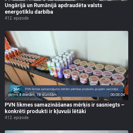
Ungārijā un Rumānijā apdraudēta valsts
energotīklu darbība
412. epizode
pirms 4 dienām, 18 stundām
00:03:04
PVN likmes samazināšanas mērķis ir sasniegts –
konkrēti produkti ir kļuvuši lētāki
412. epizode