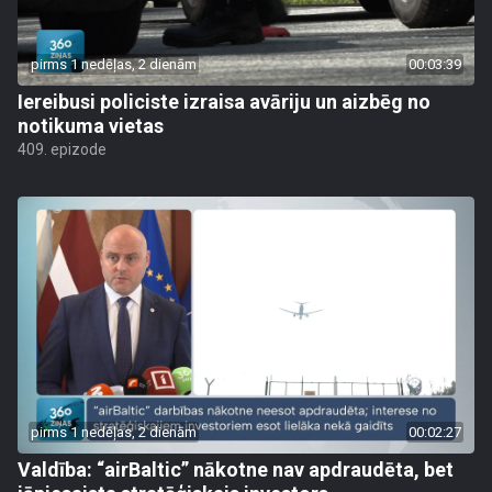
pirms 1 nedēļas, 2 dienām
00:03:39
Iereibusi policiste izraisa avāriju un aizbēg no
notikuma vietas
409. epizode
pirms 1 nedēļas, 2 dienām
00:02:27
Valdība: “airBaltic” nākotne nav apdraudēta, bet