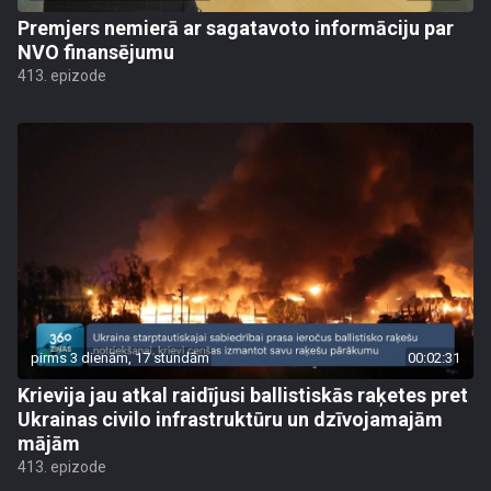
Premjers nemierā ar sagatavoto informāciju par
NVO finansējumu
413. epizode
pirms 3 dienām, 17 stundām
00:02:31
Krievija jau atkal raidījusi ballistiskās raķetes pret
Ukrainas civilo infrastruktūru un dzīvojamajām
mājām
413. epizode