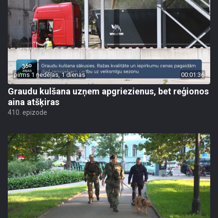
pirms 1 nedēļas, 1 dienas
00:01:36
Graudu kulšana uzņem apgriezienus, bet reģionos
aina atšķiras
410. epizode