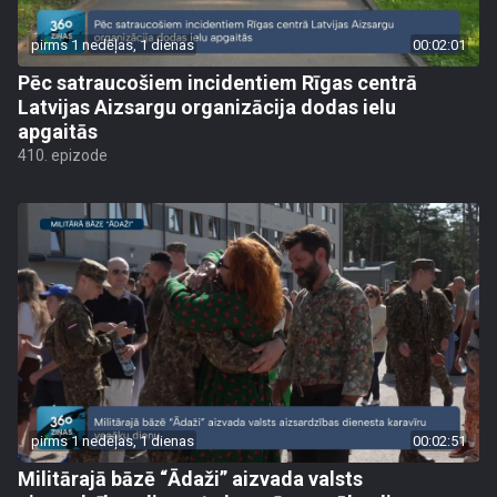
pirms 1 nedēļas, 1 dienas
00:02:01
Pēc satraucošiem incidentiem Rīgas centrā
Latvijas Aizsargu organizācija dodas ielu
apgaitās
410. epizode
pirms 1 nedēļas, 1 dienas
00:02:51
Militārajā bāzē “Ādaži” aizvada valsts