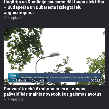
Ungārija un Rumānija sausuma dēļ taupa elektrību
– Budapeštā un Bukarestē izslēgts ielu
apgaismojums
414. epizode
pirms 2 dienām, 16 stundām
00:02:35
Par vairāk nekā 6 miljoniem eiro Latvijas
pašvaldībās mainīs novecojušos gaismas avotus
414. epizode