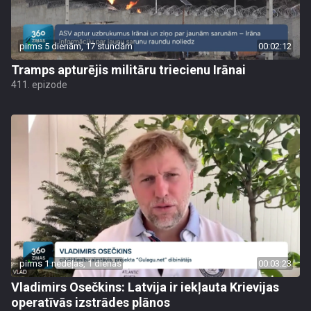
pirms 5 dienām, 17 stundām
00:02:12
Tramps apturējis militāru triecienu Irānai
411. epizode
pirms 1 nedēļas, 1 dienas
00:03:23
Vladimirs Osečkins: Latvija ir iekļauta Krievijas
operatīvās izstrādes plānos