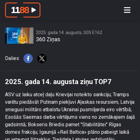
2025. gada 14. augusta ziņu TOP7
2025. gada 14. augusts, S05 E162
360 Ziņas
Dalies
2025. gada 14. augusta ziņu TOP7
ASV uz laiku atceļ daļu Krievijai noteikto sankciju; Tramps
varētu piedāvāt Putinam piekļuvi Aļaskas resursiem; Latvija
sniegusi militāro atbalstu Ukrainai pusmiljarda eiro vērtībā;
Esošās Saeimas darba vērtējums viens no zemākajiem šajā
gadsimtā; Bokseris Briedis pamet "Stabilitātei" Rīgas
domes frakciju; Igaunijā «Rail Baltica» plāno pabeigt laikā
un ietaupot līdzekļus; Trešdaļa Latvijas iedzīvotāju