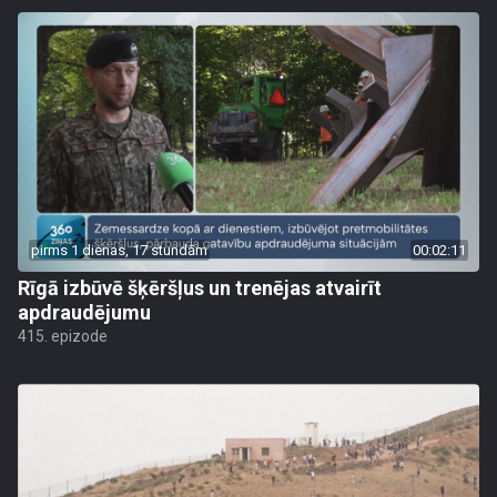
pirms 1 dienas, 17 stundām
00:02:11
Rīgā izbūvē šķēršļus un trenējas atvairīt
apdraudējumu
415. epizode