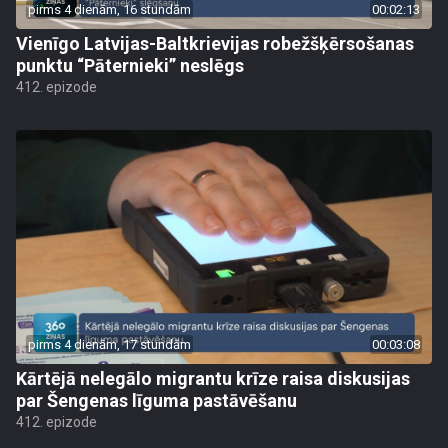
pirms 4 dienām, 16 stundām
00:02:13
Vienīgo Latvijas-Baltkrievijas robežšķērsošanas
punktu “Pāternieki” neslēgs
412. epizode
pirms 4 dienām, 17 stundām
00:03:08
Kārtējā nelegālo migrantu krīze raisa diskusijas
par Šengenas līguma pastāvēšanu
412. epizode