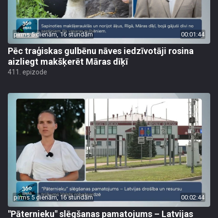
pirms 5 dienām, 16 stundām
00:01:44
Pēc traģiskas gulbēnu nāves iedzīvotāji rosina
aizliegt makšķerēt Māras dīķī
411. epizode
pirms 5 dienām, 16 stundām
00:02:44
"Pāternieku" slēgšanas pamatojums – Latvijas