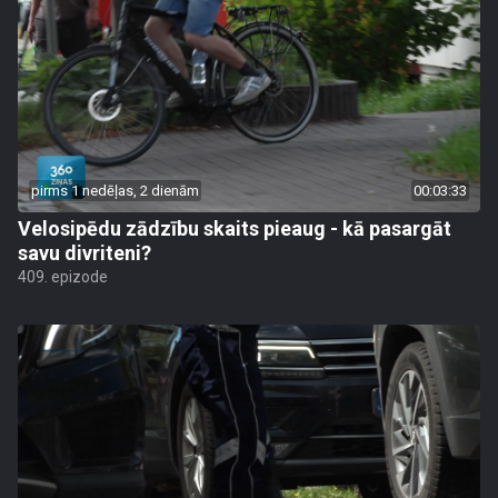
pirms 1 nedēļas, 2 dienām
00:03:33
Velosipēdu zādzību skaits pieaug - kā pasargāt
savu divriteni?
409. epizode