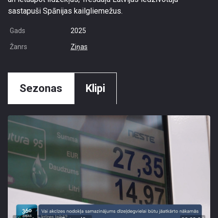
sastapuši Spānijas kailgliemežus.
Gads
2025
Žanrs
Ziņas
Sezonas
Klipi