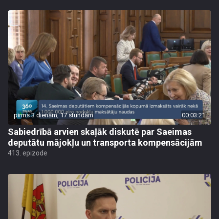
pirms 3 dienām, 17 stundām
00:03:21
Sabiedrībā arvien skaļāk diskutē par Saeimas
deputātu mājokļu un transporta kompensācijām
413. epizode