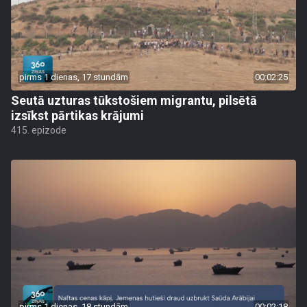
pirms 1 dienas, 17 stundām
00:02:25
Seutā uzturas tūkstošiem migrantu, pilsētā
izsīkst pārtikas krājumi
415. epizode
pirms 1 dienas, 18 stundām
00:02:18