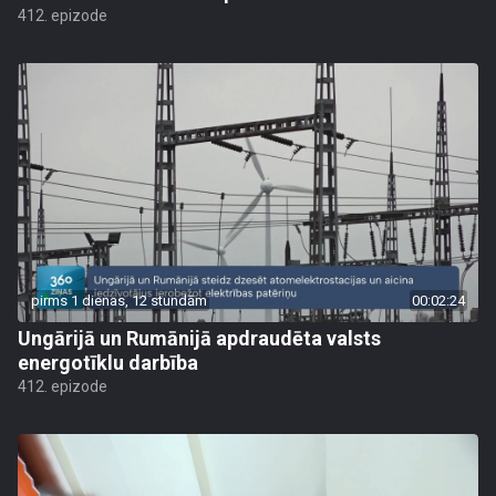
412. epizode
pirms 1 dienas, 12 stundām
00:02:24
Ungārijā un Rumānijā apdraudēta valsts
energotīklu darbība
412. epizode