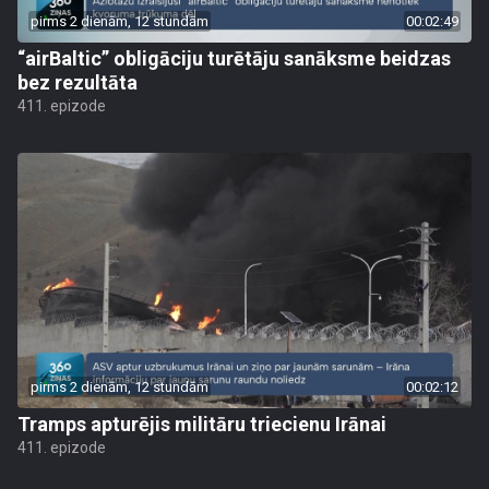
pirms 2 dienām, 12 stundām
00:02:49
“airBaltic” obligāciju turētāju sanāksme beidzas
bez rezultāta
411. epizode
pirms 2 dienām, 12 stundām
00:02:12
Tramps apturējis militāru triecienu Irānai
411. epizode