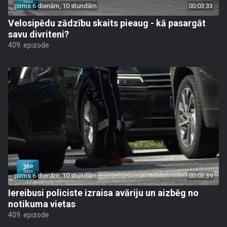
pirms 6 dienām, 10 stundām
00:03:33
Velosipēdu zādzību skaits pieaug - kā pasargāt
savu divriteni?
409. epizode
pirms 6 dienām, 10 stundām
00:03:39
Iereibusi policiste izraisa avāriju un aizbēg no
notikuma vietas
409. epizode