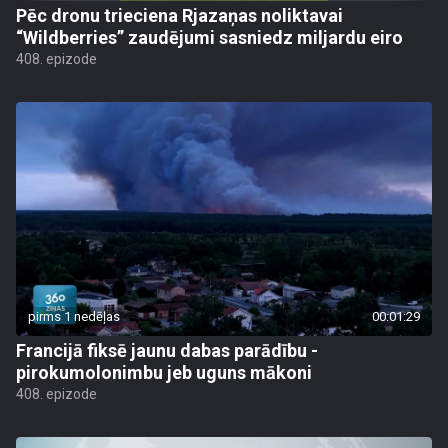
Pēc dronu trieciena Rjazaņas noliktavai
“Wildberries” zaudējumi sasniedz miljardu eiro
408. epizode
pirms 1 nedēļas
00:01:29
Francijā fiksē jaunu dabas parādību -
pirokumolonimbu jeb uguns mākoni
408. epizode