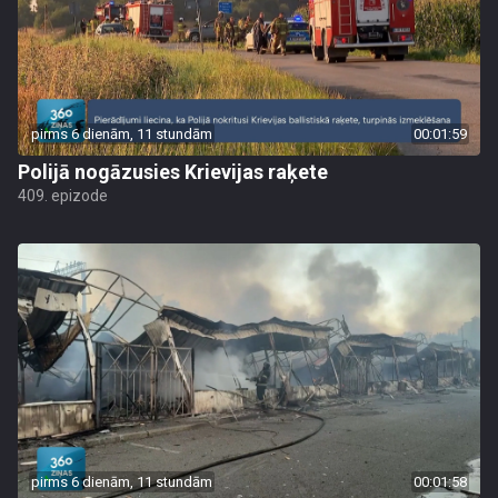
pirms 6 dienām, 11 stundām
00:01:59
Polijā nogāzusies Krievijas raķete
409. epizode
pirms 6 dienām, 11 stundām
00:01:58