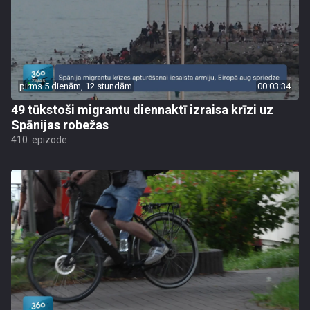
pirms 5 dienām, 12 stundām
00:03:34
49 tūkstoši migrantu diennaktī izraisa krīzi uz
Spānijas robežas
410. epizode