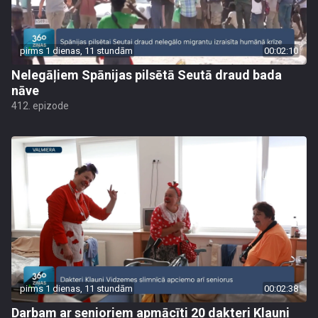
pirms 1 dienas, 11 stundām
00:02:10
Nelegāļiem Spānijas pilsētā Seutā draud bada
nāve
412. epizode
pirms 1 dienas, 11 stundām
00:02:38
Darbam ar senioriem apmācīti 20 dakteri Klauni