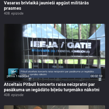
Vasaras brīvlaikā jaunieši apgūst militārās
prasmes
408. epizode
pirms 1 nedēļas
00:02:59
Atceltais Pitbull koncerts raisa neizpratni par
pasākuma un iegādāto biļešu turpmāko nākotni
408. epizode