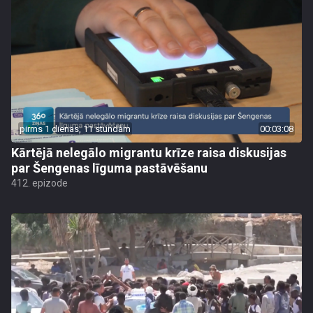
pirms 1 dienas, 11 stundām
00:03:08
Kārtējā nelegālo migrantu krīze raisa diskusijas
par Šengenas līguma pastāvēšanu
412. epizode