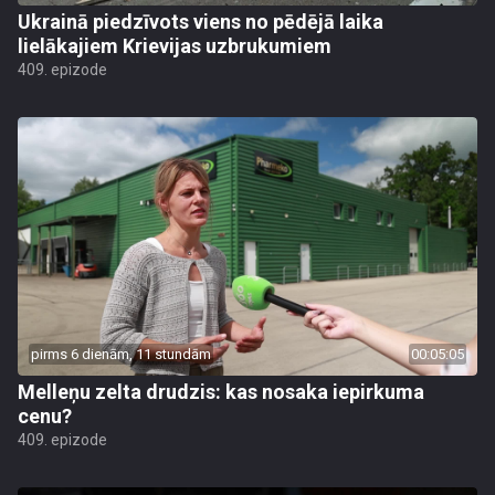
Ukrainā piedzīvots viens no pēdējā laika
lielākajiem Krievijas uzbrukumiem
409. epizode
pirms 6 dienām, 11 stundām
00:05:05
Melleņu zelta drudzis: kas nosaka iepirkuma
cenu?
409. epizode