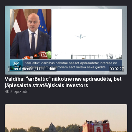
pirms 6 dienām, 11 stundām
00:02:27
Valdība: “airBaltic” nākotne nav apdraudēta, bet
jāpiesaista stratēģiskais investors
409. epizode