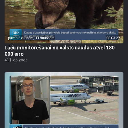
pirms 2 dienām, 11 stundām
00:03:27
Lāču monitorēšanai no valsts naudas atvēl 180
000 eiro
411. epizode