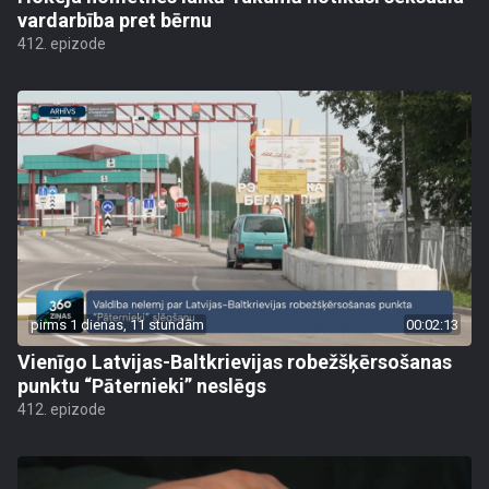
vardarbība pret bērnu
412. epizode
pirms 1 dienas, 11 stundām
00:02:13
Vienīgo Latvijas-Baltkrievijas robežšķērsošanas
punktu “Pāternieki” neslēgs
412. epizode