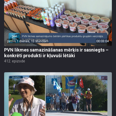
pirms 1 dienas, 13 stundām
00:03:04
PVN likmes samazināšanas mērķis ir sasniegts –
konkrēti produkti ir kļuvuši lētāki
412. epizode