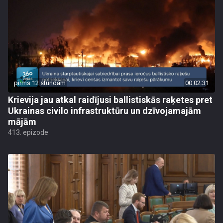
pirms 12 stundām
00:02:31
Krievija jau atkal raidījusi ballistiskās raķetes pret
Ukrainas civilo infrastruktūru un dzīvojamajām
mājām
413. epizode