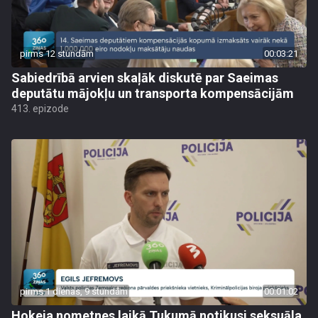
pirms 12 stundām
00:03:21
Sabiedrībā arvien skaļāk diskutē par Saeimas
deputātu mājokļu un transporta kompensācijām
413. epizode
pirms 1 dienas, 9 stundām
00:01:02
Hokeja nometnes laikā Tukumā notikusi seksuāla