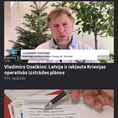
pirms 5 dienām, 9 stundām
00:03:23
Vladimirs Osečkins: Latvija ir iekļauta Krievijas
operatīvās izstrādes plānos
410. epizode