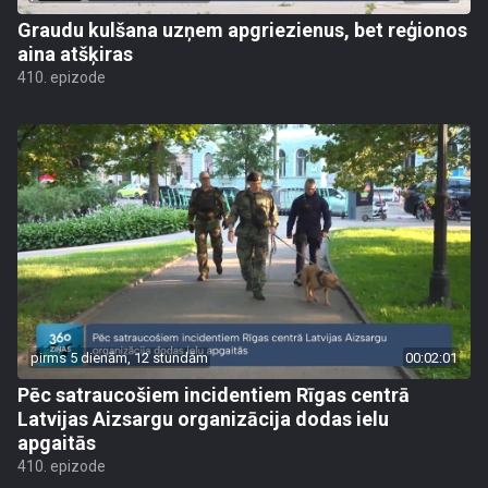
Graudu kulšana uzņem apgriezienus, bet reģionos
aina atšķiras
410. epizode
pirms 5 dienām, 12 stundām
00:02:01
Pēc satraucošiem incidentiem Rīgas centrā
Latvijas Aizsargu organizācija dodas ielu
apgaitās
410. epizode