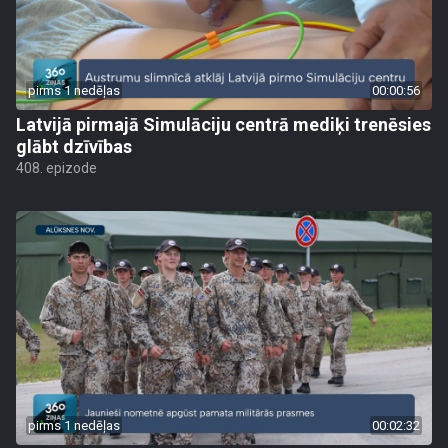
pirms 1 nedēļas
00:00:56
Latvijā pirmajā Simulāciju centrā mediķi trenēsies
glābt dzīvības
408. epizode
pirms 1 nedēļas
00:02:32