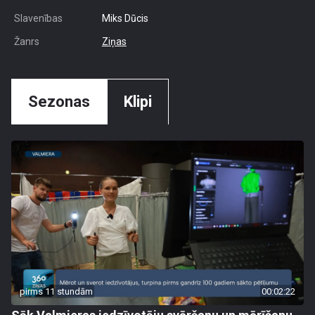
Slavenības
Miks Dūcis
Žanrs
Ziņas
Sezonas
Klipi
pirms 11 stundām
00:02:22