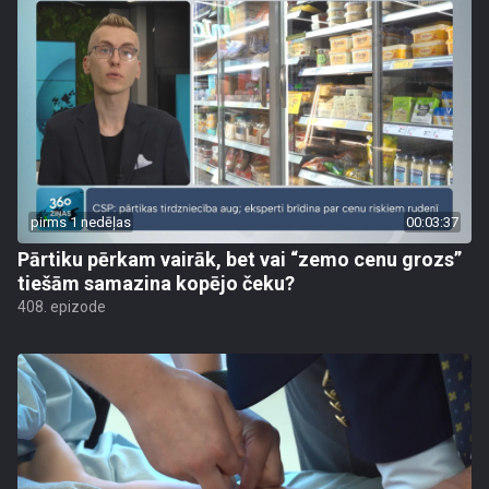
pirms 1 nedēļas
00:03:37
Pārtiku pērkam vairāk, bet vai “zemo cenu grozs”
tiešām samazina kopējo čeku?
408. epizode