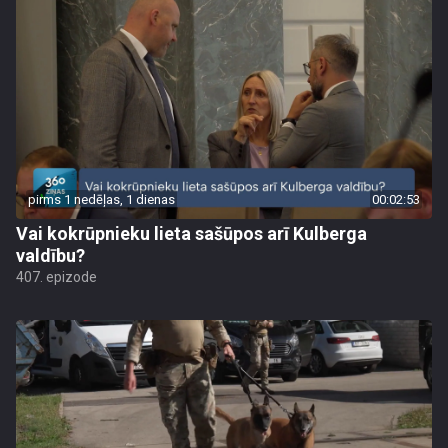
pirms 1 nedēļas, 1 dienas
00:02:53
Vai kokrūpnieku lieta sašūpos arī Kulberga
valdību?
407. epizode