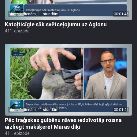
pirms 2 dienām, 11 stundām
00:01:45
Katoļticīgie sāk svētceļojumu uz Aglonu
411. epizode
pirms 2 dienām, 11 stundām
00:01:44
Pēc traģiskas gulbēnu nāves iedzīvotāji rosina
aizliegt makšķerēt Māras dīķī
411. epizode