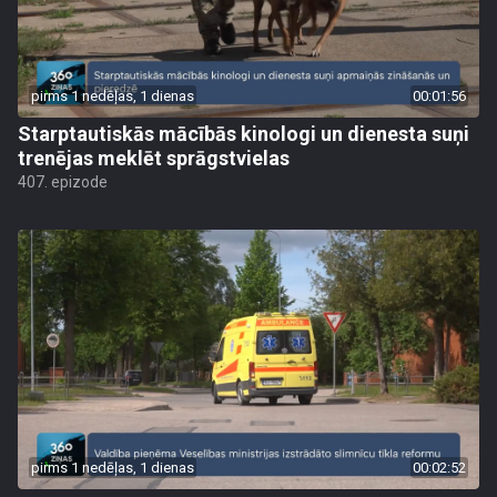
pirms 1 nedēļas, 1 dienas
00:01:56
Starptautiskās mācībās kinologi un dienesta suņi
trenējas meklēt sprāgstvielas
407. epizode
pirms 1 nedēļas, 1 dienas
00:02:52