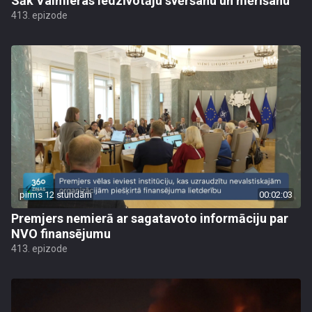
Sāk Valmieras iedzīvotāju svēršanu un mērīšanu
413. epizode
pirms 12 stundām
00:02:03
Premjers nemierā ar sagatavoto informāciju par
NVO finansējumu
413. epizode