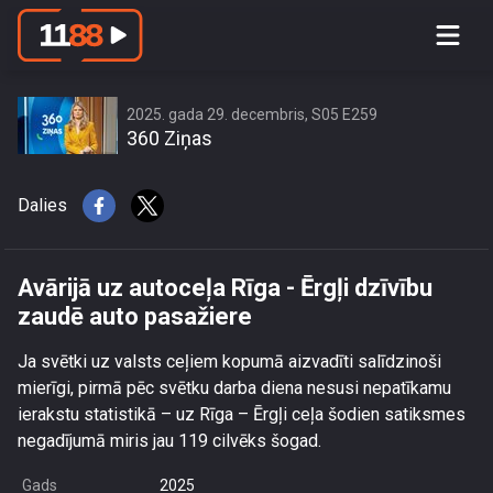
Avārijā uz autoceļa Rīga - Ērgļi dzīvību
zaudē auto pasažiere
2025. gada 29. decembris, S05 E259
360 Ziņas
Dalies
Avārijā uz autoceļa Rīga - Ērgļi dzīvību
zaudē auto pasažiere
Ja svētki uz valsts ceļiem kopumā aizvadīti salīdzinoši
mierīgi, pirmā pēc svētku darba diena nesusi nepatīkamu
ierakstu statistikā – uz Rīga – Ērgļi ceļa šodien satiksmes
negadījumā miris jau 119 cilvēks šogad.
Gads
2025