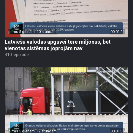
pirms 5 dienām, 10 stundām
00:02:21
Latviešu valodas apguvei tērē miljonus, bet
vienotas sistēmas joprojām nav
410. epizode
pirms 5 dienām, 12 stundām
00:01:36