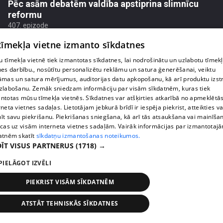
Pēc asām debatēm valdība apstiprina slimnīcu
reformu
407. epizode
 tīmekļa vietne izmanto sīkdatnes
 tīmekļa vietnē tiek izmantotas sīkdatnes, lai nodrošinātu un uzlabotu tīmek
nes darbību., nosūtītu personalizētu reklāmu un satura ģenerēšanai, veiktu
āmas un satura mērījumus, auditorijas datu apkopošanu, kā arī produktu izst
zlabošanu. Zemāk sniedzam informāciju par visām sīkdatnēm, kuras tiek
ntotas mūsu tīmekļa vietnēs. Sīkdatnes var atšķirties atkarībā no apmeklētā
rneta vietnes sadaļas. Lietotājam jebkurā brīdī ir iespēja piekrist, atteikties va
īt savu piekrišanu. Piekrišanas sniegšana, kā arī tās atsaukšana vai mainīša
ecas uz visām interneta vietnes sadaļām. Vairāk informācijas par izmantotaj
atnēm skatīt
sīkdatņu izmantošanas noteikumos.
ĪT VISUS PARTNERUS
(1718) →
pirms 1 nedēļas, 1 dienas
00:02:47
PIELĀGOT IZVĒLI
Barkavā sākas kapelmeistaru mācības, lai nodotu
tautas muzicēšanas prasmes nākamajām
PIEKRIST VISĀM SĪKDATNĒM
paaudzēm
407. epizode
ATSTĀT TEHNISKĀS SĪKDATNES