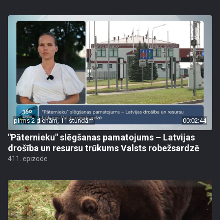
pirms 2 dienām, 11 stundām
00:02:44
"Pāternieku" slēgšanas pamatojums – Latvijas
drošība un resursu trūkums Valsts robežsardzē
411. epizode