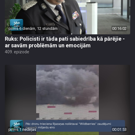
pirms 6 dienām, 12 stundām
00:16:02
Ruks: Policisti ir tāda pati sabiedrība kā pārējie -
ar savām problēmām un emocijām
409. epizode
pirms 1 nedēļas
00:01:53