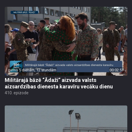
pirms 5 dienām, 12 stundām
00:02:51
Militārajā bāzē “Ādaži” aizvada valsts
aizsardzības dienesta karavīru vecāku dienu
410. epizode