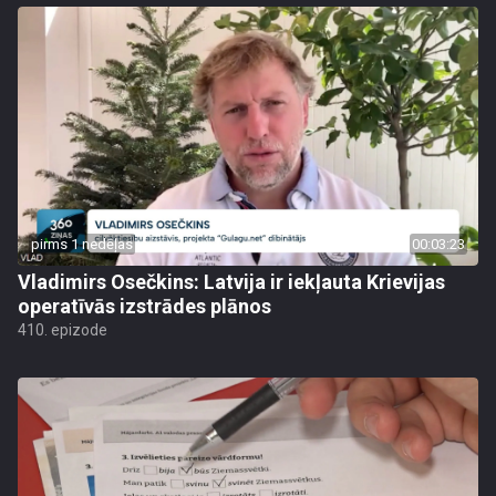
pirms 1 nedēļas
00:03:23
Vladimirs Osečkins: Latvija ir iekļauta Krievijas
operatīvās izstrādes plānos
410. epizode