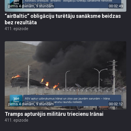
pirms 4 dienām, 9 stundām
00:02:49
“airBaltic” obligāciju turētāju sanāksme beidzas
bez rezultāta
411. epizode
pirms 4 dienām, 9 stundām
00:02:12
Tramps apturējis militāru triecienu Irānai
411. epizode