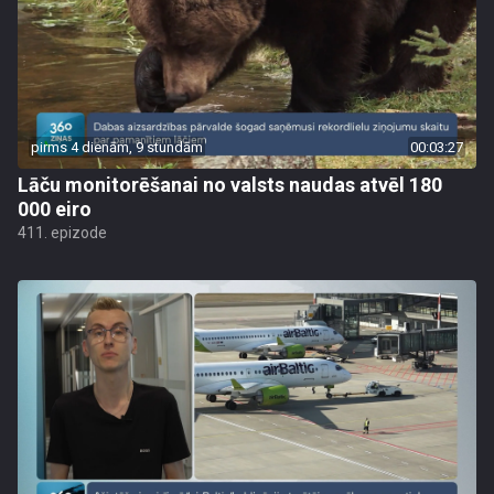
pirms 4 dienām, 9 stundām
00:03:27
Lāču monitorēšanai no valsts naudas atvēl 180
000 eiro
411. epizode