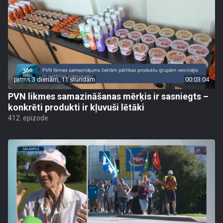
pirms 3 dienām, 11 stundām
00:03:04
PVN likmes samazināšanas mērķis ir sasniegts –
konkrēti produkti ir kļuvuši lētāki
412. epizode