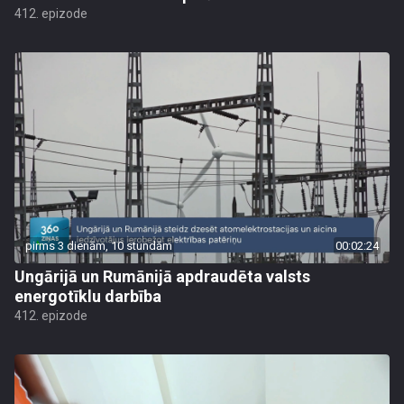
412. epizode
pirms 3 dienām, 10 stundām
00:02:24
Ungārijā un Rumānijā apdraudēta valsts
energotīklu darbība
412. epizode