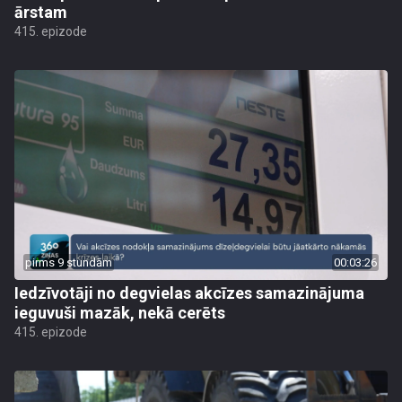
ārstam
415. epizode
pirms 9 stundām
00:03:26
Iedzīvotāji no degvielas akcīzes samazinājuma
ieguvuši mazāk, nekā cerēts
415. epizode