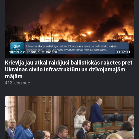
pirms 2 dienām, 9 stundām
00:02:31
Krievija jau atkal raidījusi ballistiskās raķetes pret
Ukrainas civilo infrastruktūru un dzīvojamajām
mājām
413. epizode