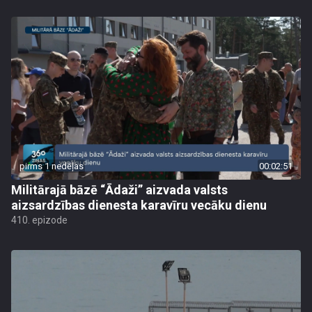
pirms 1 nedēļas
00:02:51
Militārajā bāzē “Ādaži” aizvada valsts
aizsardzības dienesta karavīru vecāku dienu
410. epizode