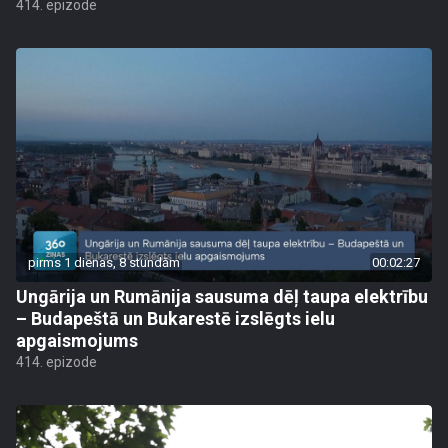
414. epizode
pirms 1 dienas, 8 stundām
00:02:27
Ungārija un Rumānija sausuma dēļ taupa elektrību
– Budapeštā un Bukarestē izslēgts ielu
apgaismojums
414. epizode