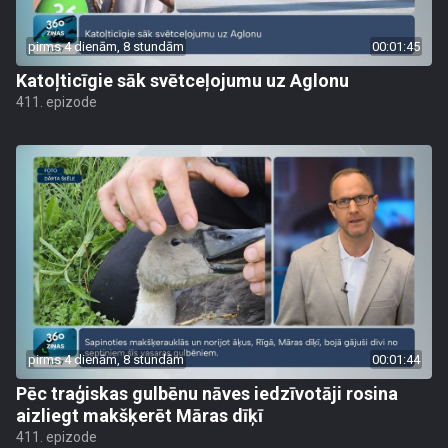
pirms 4 dienām, 8 stundām
00:01:45
Katoļticīgie sāk svētceļojumu uz Aglonu
411. epizode
pirms 4 dienām, 8 stundām
00:01:44
Pēc traģiskas gulbēnu nāves iedzīvotāji rosina
aizliegt makšķerēt Māras dīķī
411. epizode