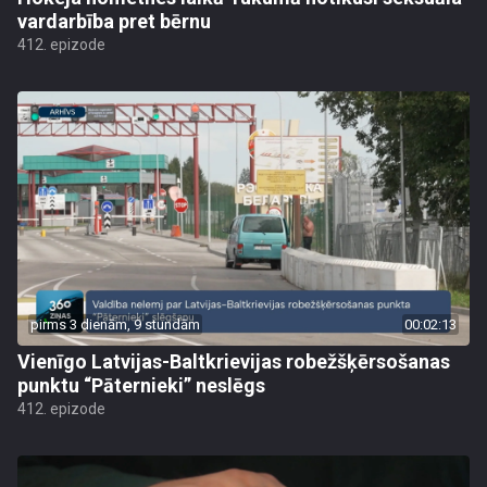
vardarbība pret bērnu
412. epizode
pirms 3 dienām, 9 stundām
00:02:13
Vienīgo Latvijas-Baltkrievijas robežšķērsošanas
punktu “Pāternieki” neslēgs
412. epizode