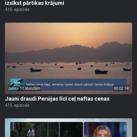
izsīkst pārtikas krājumi
415. epizode
pirms 10 stundām
00:02:18
Jauni draudi Persijas līcī ceļ naftas cenas
415. epizode