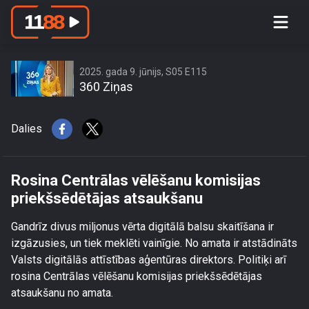
Rosina Centrālas vēlēšanu komisijas
priekšsēdētājas atsaukšanu
2025. gada 9. jūnijs, S05 E115
360 Ziņas
Dalies
Rosina Centrālas vēlēšanu komisijas
priekšsēdētājas atsaukšanu
Gandrīz divus miljonus vērta digitālā balsu skaitīšana ir
izgāzusies, un tiek meklēti vainīgie. No amata ir atstādināts
Valsts digitālās attīstības aģentūras direktors. Politiķi arī
rosina Centrālas vēlēšanu komisijas priekšsēdētājas
atsaukšanu no amata.