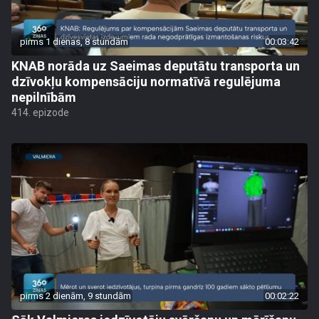
pirms 1 dienas, 8 stundām
00:03:42
KNAB norāda uz Saeimas deputātu transporta un
dzīvokļu kompensāciju normatīvā regulējuma
nepilnībām
414. epizode
pirms 2 dienām, 9 stundām
00:02:22