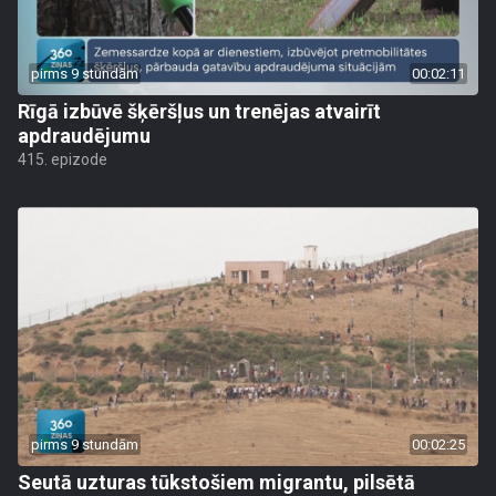
pirms 9 stundām
00:02:11
Rīgā izbūvē šķēršļus un trenējas atvairīt
apdraudējumu
415. epizode
pirms 9 stundām
00:02:25
Seutā uzturas tūkstošiem migrantu, pilsētā