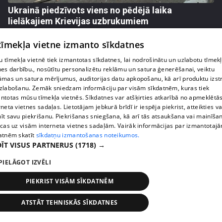
Ukrainā piedzīvots viens no pēdējā laika
lielākajiem Krievijas uzbrukumiem
409. epizode
 tīmekļa vietne izmanto sīkdatnes
 tīmekļa vietnē tiek izmantotas sīkdatnes, lai nodrošinātu un uzlabotu tīmek
nes darbību., nosūtītu personalizētu reklāmu un satura ģenerēšanai, veiktu
āmas un satura mērījumus, auditorijas datu apkopošanu, kā arī produktu izst
zlabošanu. Zemāk sniedzam informāciju par visām sīkdatnēm, kuras tiek
ntotas mūsu tīmekļa vietnēs. Sīkdatnes var atšķirties atkarībā no apmeklētā
rneta vietnes sadaļas. Lietotājam jebkurā brīdī ir iespēja piekrist, atteikties va
īt savu piekrišanu. Piekrišanas sniegšana, kā arī tās atsaukšana vai mainīša
ecas uz visām interneta vietnes sadaļām. Vairāk informācijas par izmantotaj
atnēm skatīt
sīkdatņu izmantošanas noteikumos.
ĪT VISUS PARTNERUS
(1718) →
pirms 1 nedēļas, 1 dienas
00:05:05
PIELĀGOT IZVĒLI
Melleņu zelta drudzis: kas nosaka iepirkuma
PIEKRIST VISĀM SĪKDATNĒM
cenu?
409. epizode
ATSTĀT TEHNISKĀS SĪKDATNES