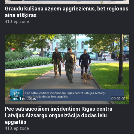
Graudu kulšana uzņem apgriezienus, bet reģionos
aina atšķiras
410. epizode
pirms 1 nedēļas
00:02:01
Pēc satraucošiem incidentiem Rīgas centrā
Latvijas Aizsargu organizācija dodas ielu
apgaitās
410. epizode