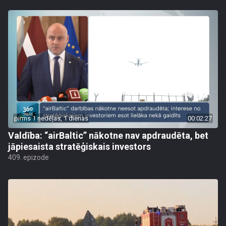
pirms 1 nedēļas, 1 dienas
00:02:27
Valdība: “airBaltic” nākotne nav apdraudēta, bet
jāpiesaista stratēģiskais investors
409. epizode