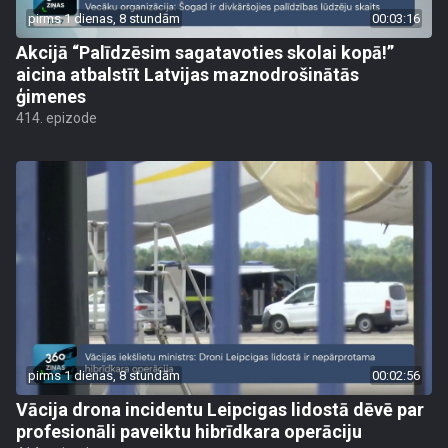
pirms 1 dienas, 8 stundām
00:03:16
Akcijā “Palīdzēsim sagatavoties skolai kopā!”
aicina atbalstīt Latvijas maznodrošinātās
ģimenes
414. epizode
pirms 1 dienas, 8 stundām
00:02:56
Vācija drona incidentu Leipcigas lidostā dēvē par
profesionāli paveiktu hibrīdkara operāciju