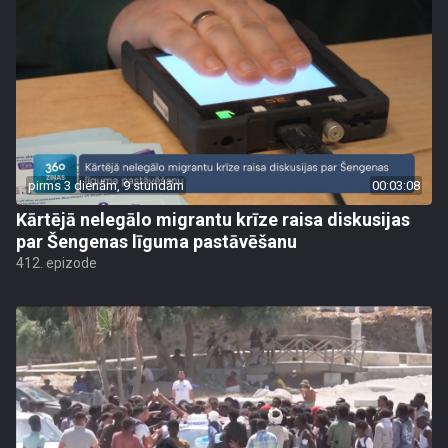
pirms 3 dienām, 9 stundām
00:03:08
Kārtējā nelegālo migrantu krīze raisa diskusijas
par Šengenas līguma pastāvēšanu
412. epizode