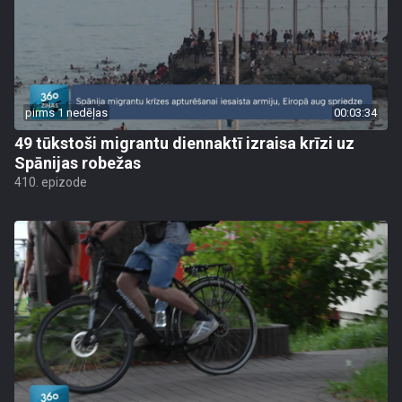
pirms 1 nedēļas
00:03:34
49 tūkstoši migrantu diennaktī izraisa krīzi uz
Spānijas robežas
410. epizode