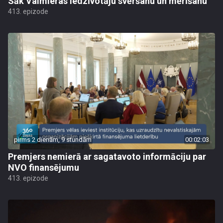
Sāk Valmieras iedzīvotāju svēršanu un mērīšanu
413. epizode
pirms 2 dienām, 9 stundām
00:02:03
Premjers nemierā ar sagatavoto informāciju par
NVO finansējumu
413. epizode