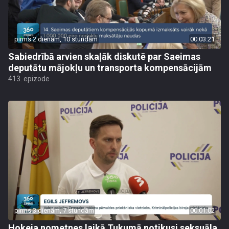
pirms 2 dienām, 10 stundām
00:03:21
Sabiedrībā arvien skaļāk diskutē par Saeimas
deputātu mājokļu un transporta kompensācijām
413. epizode
pirms 3 dienām, 7 stundām
00:01:02
Hokeja nometnes laikā Tukumā notikusi seksuāla