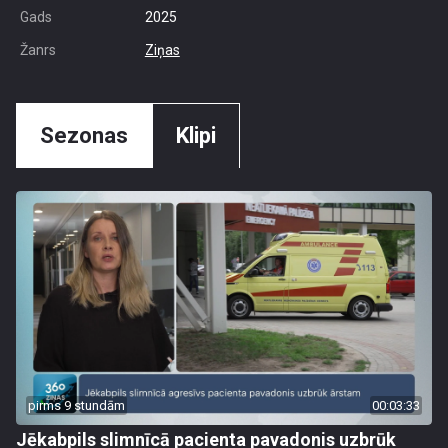
Gads
2025
Žanrs
Ziņas
Sezonas
Klipi
pirms 9 stundām
00:03:33
Jēkabpils slimnīcā pacienta pavadonis uzbrūk