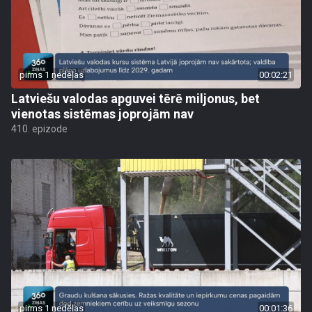
pirms 1 nedēļas
00:02:21
Latviešu valodas apguvei tērē miljonus, bet
vienotas sistēmas joprojām nav
410. epizode
pirms 1 nedēļas
00:01:36