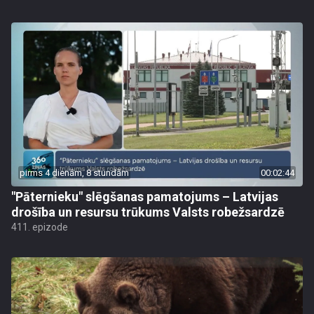
pirms 4 dienām, 8 stundām
00:02:44
"Pāternieku" slēgšanas pamatojums – Latvijas
drošība un resursu trūkums Valsts robežsardzē
411. epizode