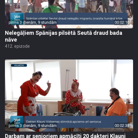
pirms 3 dienām, 9 stundām
00:02:10
Nelegāļiem Spānijas pilsētā Seutā draud bada
nāve
412. epizode
pirms 3 dienām, 9 stundām
00:02:38
Darbam ar senioriem apmācīti 20 dakteri Klauni