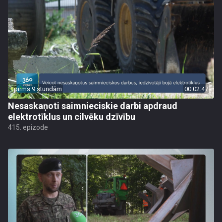
pirms 9 stundām
00:02:47
Nesaskaņoti saimnieciskie darbi apdraud
elektrotīklus un cilvēku dzīvību
415. epizode