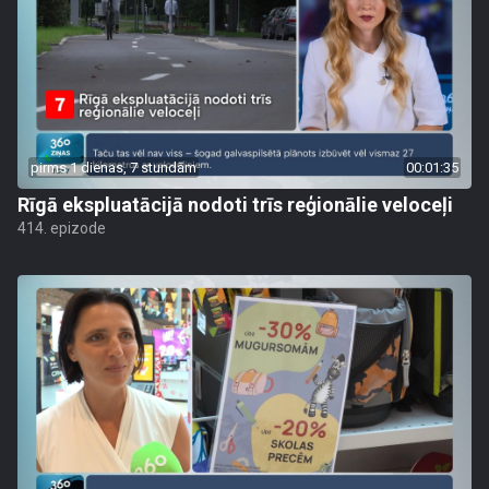
pirms 1 dienas, 7 stundām
00:01:35
Rīgā ekspluatācijā nodoti trīs reģionālie veloceļi
414. epizode