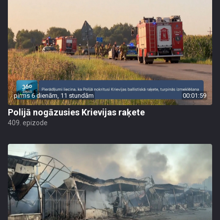
pirms 6 dienām, 11 stundām
00:01:59
Polijā nogāzusies Krievijas raķete
409. epizode