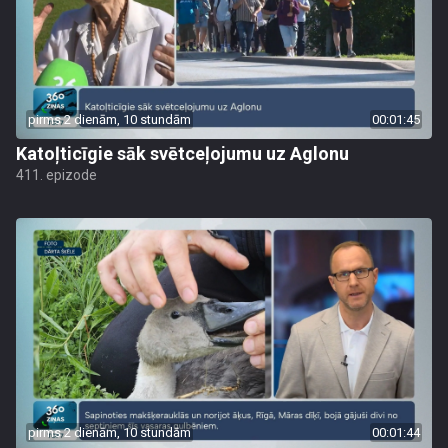
pirms 2 dienām, 10 stundām
00:01:45
Katoļticīgie sāk svētceļojumu uz Aglonu
411. epizode
pirms 2 dienām, 10 stundām
00:01:44