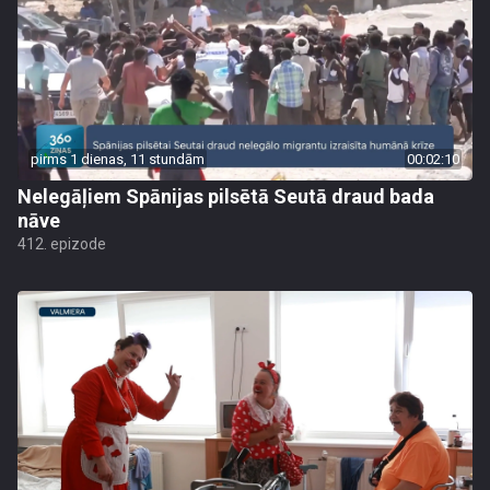
pirms 1 dienas, 11 stundām
00:02:10
Nelegāļiem Spānijas pilsētā Seutā draud bada
nāve
412. epizode