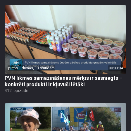
pirms 1 dienas, 13 stundām
00:03:04
PVN likmes samazināšanas mērķis ir sasniegts –
konkrēti produkti ir kļuvuši lētāki
412. epizode