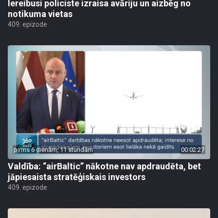
Iereibusi policiste izraisa avāriju un aizbēg no
notikuma vietas
409. epizode
pirms 6 dienām, 11 stundām
00:02:27
Valdība: “airBaltic” nākotne nav apdraudēta, bet
jāpiesaista stratēģiskais investors
409. epizode