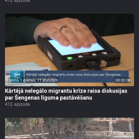
412. epizode
pirms 1 dienas, 11 stundām
00:03:08
Kārtējā nelegālo migrantu krīze raisa diskusijas
par Šengenas līguma pastāvēšanu
412. epizode