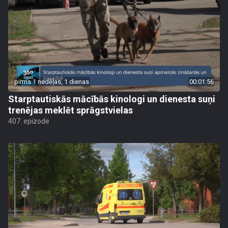
pirms 1 nedēļas, 1 dienas
00:01:56
Starptautiskās mācībās kinologi un dienesta suņi
trenējas meklēt sprāgstvielas
407. epizode