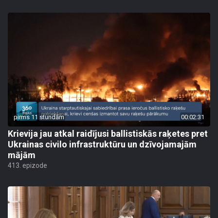
pirms 11 stundām
00:02:31
Krievija jau atkal raidījusi ballistiskās raķetes pret
Ukrainas civilo infrastruktūru un dzīvojamajām
mājām
413. epizode