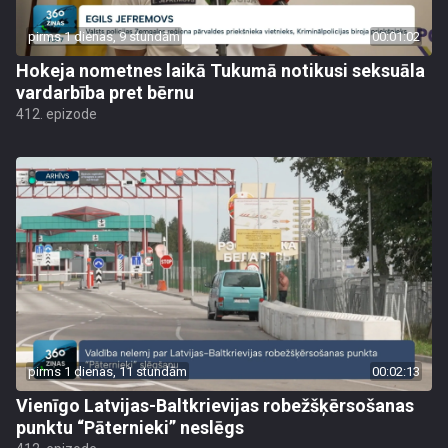
pirms 1 dienas, 9 stundām
00:01:02
Hokeja nometnes laikā Tukumā notikusi seksuāla
vardarbība pret bērnu
412. epizode
pirms 1 dienas, 11 stundām
00:02:13
Vienīgo Latvijas-Baltkrievijas robežšķērsošanas
punktu “Pāternieki” neslēgs