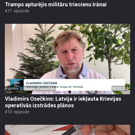
Tramps apturējis militāru triecienu Irānai
411. epizode
pirms 5 dienām, 9 stundām
00:03:23
Vladimirs Osečkins: Latvija ir iekļauta Krievijas
operatīvās izstrādes plānos
410. epizode