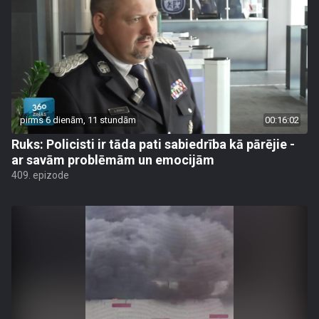
pirms 6 dienām, 11 stundām
00:16:02
Ruks: Policisti ir tāda pati sabiedrība kā pārējie -
ar savām problēmām un emocijām
409. epizode