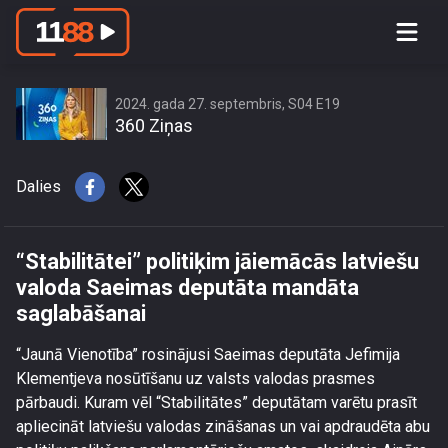
“Stabilitātei” politiķim jāiemācās
latviešu valoda Saeimas deputāta
mandāta saglabāšanai
2024. gada 27. septembris, S04 E19
360 Ziņas
Dalies
“Stabilitātei” politiķim jāiemācās latviešu
valoda Saeimas deputāta mandāta
saglabāšanai
“Jaunā Vienotība” rosinājusi Saeimas deputāta Jefimija
Klementjeva nosūtīšanu uz valsts valodas prasmes
pārbaudi. Kuram vēl “Stabilitātes” deputātam varētu prasīt
apliecināt latviešu valodas zināšanas un vai apdraudēta abu