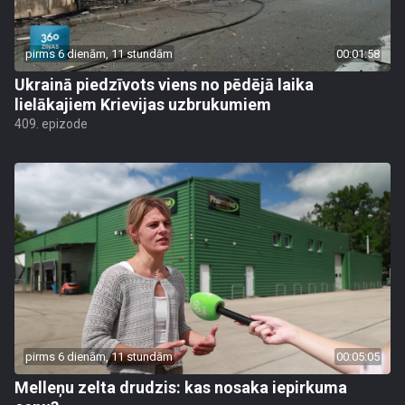
pirms 6 dienām, 11 stundām
00:01:58
Ukrainā piedzīvots viens no pēdējā laika
lielākajiem Krievijas uzbrukumiem
409. epizode
pirms 6 dienām, 11 stundām
00:05:05
Melleņu zelta drudzis: kas nosaka iepirkuma