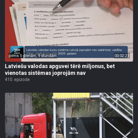
pirms 5 dienām, 9 stundām
00:02:21
Latviešu valodas apguvei tērē miljonus, bet
vienotas sistēmas joprojām nav
410. epizode