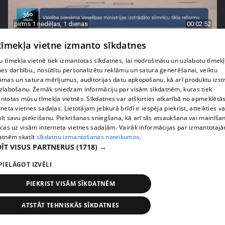
pirms 1 nedēļas, 1 dienas
00:02:52
Pēc asām debatēm valdība apstiprina slimnīcu
 tīmekļa vietne izmanto sīkdatnes
reformu
 tīmekļa vietnē tiek izmantotas sīkdatnes, lai nodrošinātu un uzlabotu tīmek
407. epizode
nes darbību., nosūtītu personalizētu reklāmu un satura ģenerēšanai, veiktu
āmas un satura mērījumus, auditorijas datu apkopošanu, kā arī produktu izst
zlabošanu. Zemāk sniedzam informāciju par visām sīkdatnēm, kuras tiek
ntotas mūsu tīmekļa vietnēs. Sīkdatnes var atšķirties atkarībā no apmeklētā
rneta vietnes sadaļas. Lietotājam jebkurā brīdī ir iespēja piekrist, atteikties va
īt savu piekrišanu. Piekrišanas sniegšana, kā arī tās atsaukšana vai mainīša
ecas uz visām interneta vietnes sadaļām. Vairāk informācijas par izmantotaj
atnēm skatīt
sīkdatņu izmantošanas noteikumos.
ĪT VISUS PARTNERUS
(1718) →
PIELĀGOT IZVĒLI
PIEKRIST VISĀM SĪKDATNĒM
pirms 1 nedēļas, 1 dienas
00:02:47
ATSTĀT TEHNISKĀS SĪKDATNES
Barkavā sākas kapelmeistaru mācības, lai nodotu
tautas muzicēšanas prasmes nākamajām