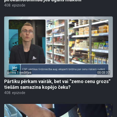
408. epizode
pirms 1 nedēļas
00:03:37
Pārtiku pērkam vairāk, bet vai “zemo cenu grozs”
tiešām samazina kopējo čeku?
408. epizode