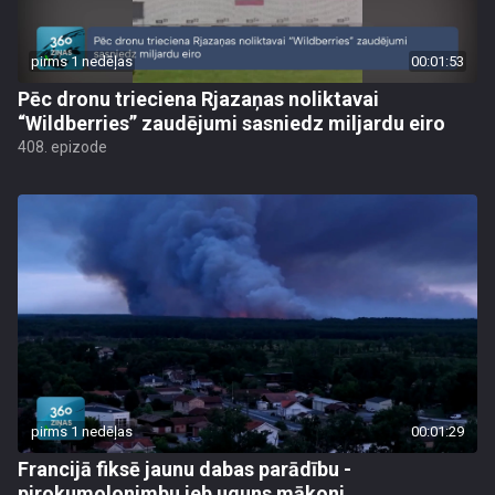
pirms 1 nedēļas
00:01:53
Pēc dronu trieciena Rjazaņas noliktavai
“Wildberries” zaudējumi sasniedz miljardu eiro
408. epizode
pirms 1 nedēļas
00:01:29
Francijā fiksē jaunu dabas parādību -
pirokumolonimbu jeb uguns mākoni