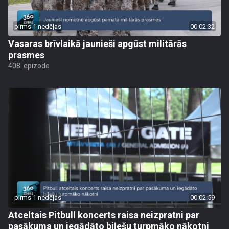
pirms 1 nedēļas
00:02:32
Vasaras brīvlaikā jaunieši apgūst militārās
prasmes
408. epizode
pirms 1 nedēļas
00:02:59
Atceltais Pitbull koncerts raisa neizpratni par
pasākuma un iegādāto biļešu turpmāko nākotni