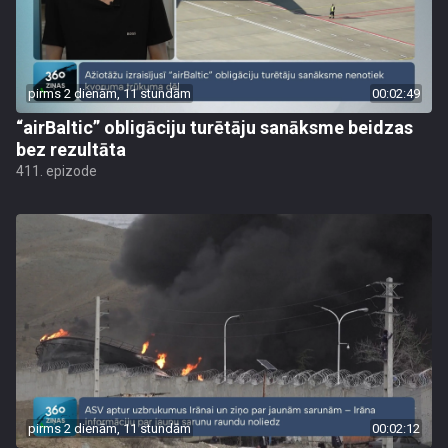
pirms 2 dienām, 11 stundām
00:02:49
“airBaltic” obligāciju turētāju sanāksme beidzas
bez rezultāta
411. epizode
pirms 2 dienām, 11 stundām
00:02:12