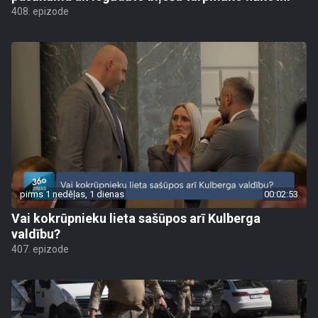
408. epizode
pirms 1 nedēļas, 1 dienas
00:02:53
Vai kokrūpnieku lieta sašūpos arī Kulberga
valdību?
407. epizode