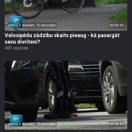
pirms 6 dienām, 10 stundām
00:03:33
Velosipēdu zādzību skaits pieaug - kā pasargāt
savu divriteni?
409. epizode
pirms 6 dienām, 10 stundām
00:03:39