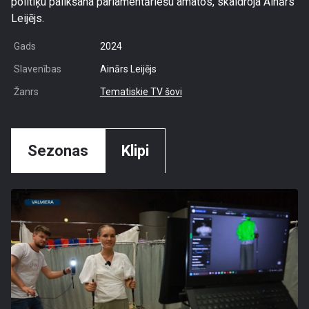
politiķu palikšana parlamentāriešu amatos, skaidroja Ainārs
Leijējs.
Gads
2024
Slavenības
Ainārs Leijējs
Žanrs
Tematiskie TV šovi
Sezonas
Klipi