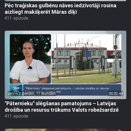
Pēc traģiskas gulbēnu nāves iedzīvotāji rosina
aizliegt makšķerēt Māras dīķī
411. epizode
pirms 2 dienām, 11 stundām
00:02:44
"Pāternieku" slēgšanas pamatojums – Latvijas
drošība un resursu trūkums Valsts robežsardzē
411. epizode