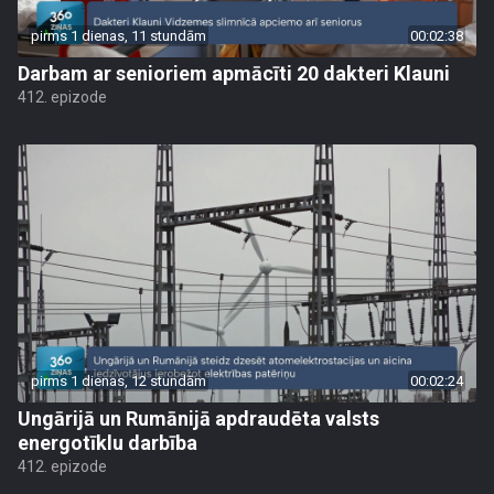
pirms 1 dienas, 11 stundām
00:02:38
Darbam ar senioriem apmācīti 20 dakteri Klauni
412. epizode
pirms 1 dienas, 12 stundām
00:02:24
Ungārijā un Rumānijā apdraudēta valsts
energotīklu darbība
412. epizode