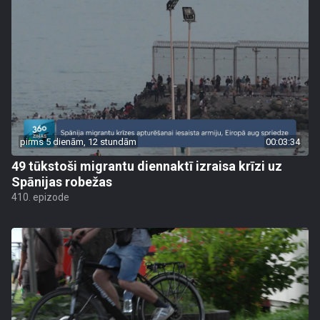
pirms 5 dienām, 12 stundām
00:03:34
49 tūkstoši migrantu diennaktī izraisa krīzi uz
Spānijas robežas
410. epizode