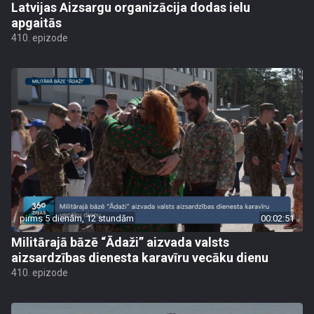
Latvijas Aizsargu organizācija dodas ielu
apgaitās
410. epizode
pirms 5 dienām, 12 stundām
00:02:51
Militārajā bāzē “Ādaži” aizvada valsts
aizsardzības dienesta karavīru vecāku dienu
410. epizode