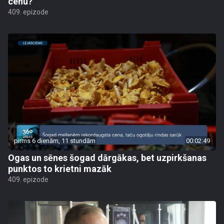
cenu?
409. epizode
pirms 6 dienām, 11 stundām
00:02:49
Ogas un sēnes šogad dārgākas, bet uzpirkšanas
punktos to krietni mazāk
409. epizode