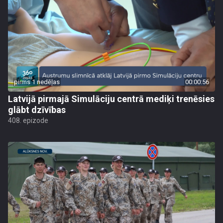
pirms 1 nedēļas
00:00:56
Latvijā pirmajā Simulāciju centrā mediķi trenēsies
glābt dzīvības
408. epizode