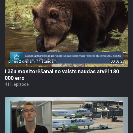
pirms 2 dienām, 11 stundām
00:03:27
Lāču monitorēšanai no valsts naudas atvēl 180
000 eiro
411. epizode