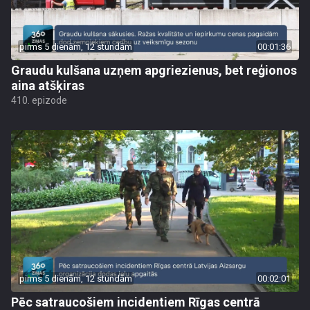
pirms 5 dienām, 12 stundām
00:01:36
Graudu kulšana uzņem apgriezienus, bet reģionos
aina atšķiras
410. epizode
pirms 5 dienām, 12 stundām
00:02:01
Pēc satraucošiem incidentiem Rīgas centrā