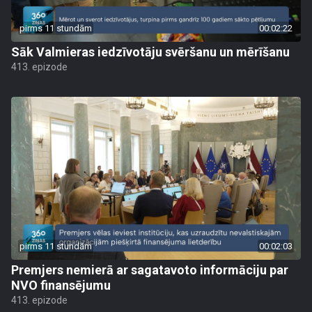
pirms 11 stundām
00:02:22
Sāk Valmieras iedzīvotāju svēršanu un mērīšanu
413. epizode
pirms 11 stundām
00:02:03
Premjers nemierā ar sagatavoto informāciju par
NVO finansējumu
413. epizode