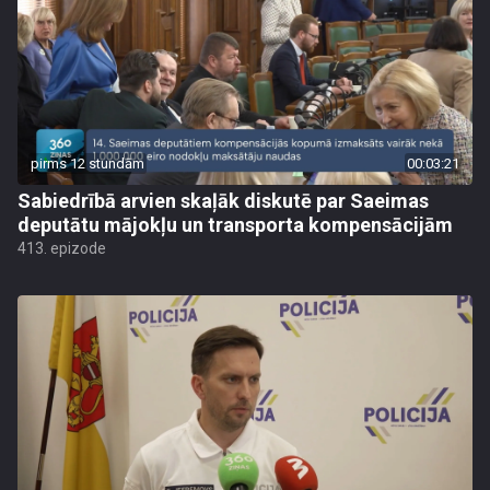
pirms 12 stundām
00:03:21
Sabiedrībā arvien skaļāk diskutē par Saeimas
deputātu mājokļu un transporta kompensācijām
413. epizode