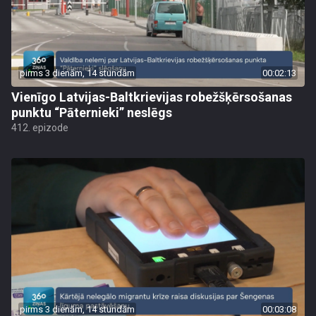
pirms 3 dienām, 14 stundām
00:02:13
Vienīgo Latvijas-Baltkrievijas robežšķērsošanas
punktu “Pāternieki” neslēgs
412. epizode
pirms 3 dienām, 14 stundām
00:03:08