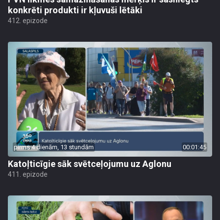
konkrēti produkti ir kļuvuši lētāki
412. epizode
pirms 4 dienām, 13 stundām
00:01:45
Katoļticīgie sāk svētceļojumu uz Aglonu
411. epizode