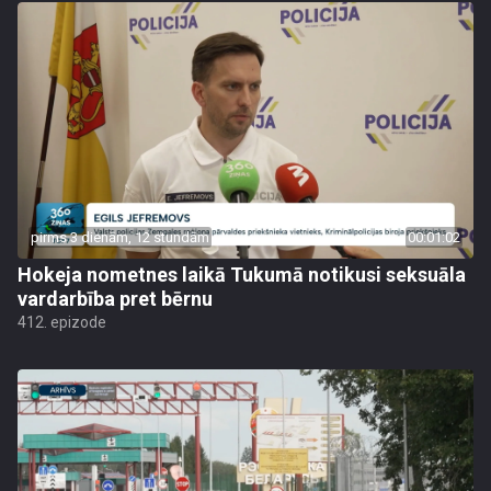
pirms 3 dienām, 12 stundām
00:01:02
Hokeja nometnes laikā Tukumā notikusi seksuāla
vardarbība pret bērnu
412. epizode