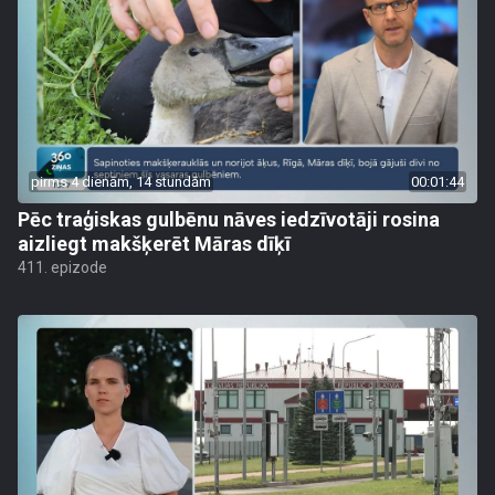
pirms 4 dienām, 14 stundām
00:01:44
Pēc traģiskas gulbēnu nāves iedzīvotāji rosina
aizliegt makšķerēt Māras dīķī
411. epizode