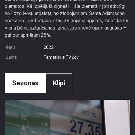
ciematos. Kā izpētījuši ziņneši – šie ciemati ir ļoti atkarīgi
no līdzcilvēku atbalsta, no ziedojumiem. Santa Ādamsone
noskaidro, cik būtisks ir tas ziedojuma apjoms, zinot, ka tur
viena bērna uzturēšanas izmaksas ir ievērojami augušas –
pat par apmēram 25%.
Gads
2023
Žanrs
Tematiskie TV šovi
Sezonas
Klipi