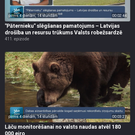
pirms 4 dienām, 14 stundām
00:02:44
"Pāternieku" slēgšanas pamatojums – Latvijas
drošība un resursu trūkums Valsts robežsardzē
411. epizode
pirms 4 dienām, 14 stundām
00:03:27
Lāču monitorēšanai no valsts naudas atvēl 180
000 eiro