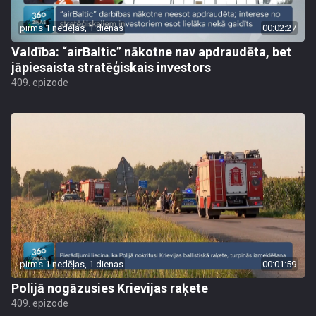
pirms 1 nedēļas, 1 dienas
00:02:27
Valdība: “airBaltic” nākotne nav apdraudēta, bet
jāpiesaista stratēģiskais investors
409. epizode
pirms 1 nedēļas, 1 dienas
00:01:59
Polijā nogāzusies Krievijas raķete
409. epizode