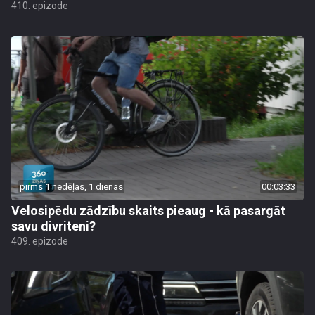
410. epizode
pirms 1 nedēļas, 1 dienas
00:03:33
Velosipēdu zādzību skaits pieaug - kā pasargāt
savu divriteni?
409. epizode