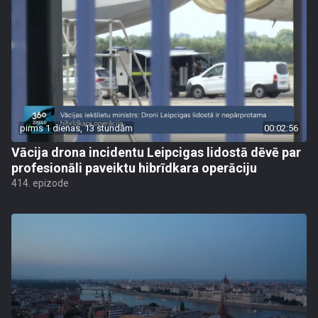
pirms 1 dienas, 13 stundām
00:02:56
Vācija drona incidentu Leipcigas lidostā dēvē par
profesionāli paveiktu hibrīdkara operāciju
414. epizode