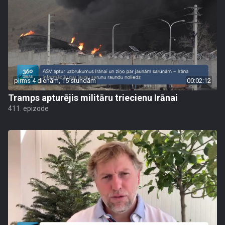
pirms 4 dienām, 15 stundām
00:02:12
Tramps apturējis militāru triecienu Irānai
411. epizode