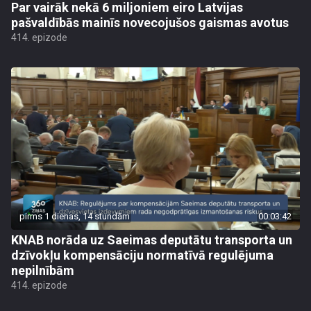
Par vairāk nekā 6 miljoniem eiro Latvijas
pašvaldībās mainīs novecojušos gaismas avotus
414. epizode
pirms 1 dienas, 14 stundām
00:03:42
KNAB norāda uz Saeimas deputātu transporta un
dzīvokļu kompensāciju normatīvā regulējuma
nepilnībām
414. epizode