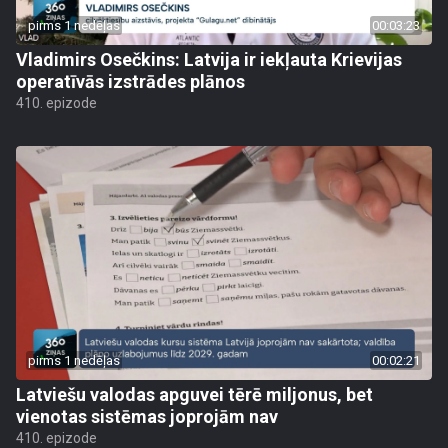
pirms 1 nedēļas
00:03:23
Vladimirs Osečkins: Latvija ir iekļauta Krievijas
operatīvās izstrādes plānos
410. epizode
pirms 1 nedēļas
00:02:21
Latviešu valodas apguvei tērē miljonus, bet
vienotas sistēmas joprojām nav
410. epizode