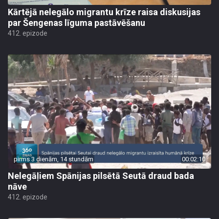
Kārtējā nelegālo migrantu krīze raisa diskusijas
par Šengenas līguma pastāvēšanu
412. epizode
pirms 3 dienām, 14 stundām
00:02:10
Nelegāļiem Spānijas pilsētā Seutā draud bada
nāve
412. epizode