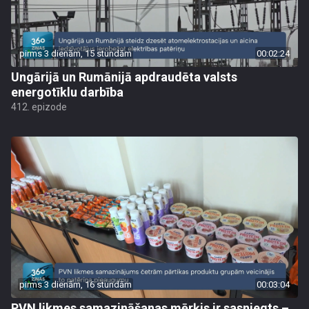
pirms 3 dienām, 15 stundām
00:02:24
Ungārijā un Rumānijā apdraudēta valsts
energotīklu darbība
412. epizode
pirms 3 dienām, 16 stundām
00:03:04
PVN likmes samazināšanas mērķis ir sasniegts –