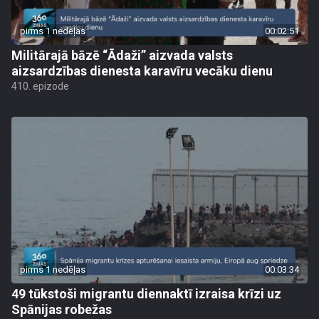
pirms 1 nedēļas
00:02:51
Militārajā bāzē “Ādaži” aizvada valsts
aizsardzības dienesta karavīru vecāku dienu
410. epizode
pirms 1 nedēļas
00:03:34
49 tūkstoši migrantu diennaktī izraisa krīzi uz
Spānijas robežas