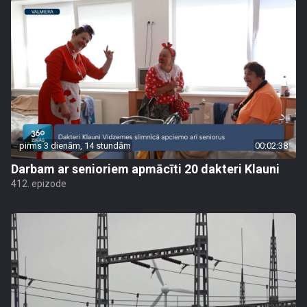
pirms 3 dienām, 14 stundām
00:02:38
Darbam ar senioriem apmācīti 20 dakteri Klauni
412. epizode