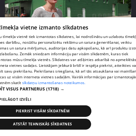
 tīmekļa vietne izmanto sīkdatnes
 tīmekļa vietnē tiek izmantotas sīkdatnes, lai nodrošinātu un uzlabotu tīmek
pirms 1 nedēļas, 1 dienas
00:05:05
nes darbību., nosūtītu personalizētu reklāmu un satura ģenerēšanai, veiktu
āmas un satura mērījumus, auditorijas datu apkopošanu, kā arī produktu izst
Melleņu zelta drudzis: kas nosaka iepirkuma
zlabošanu. Zemāk sniedzam informāciju par visām sīkdatnēm, kuras tiek
cenu?
ntotas mūsu tīmekļa vietnēs. Sīkdatnes var atšķirties atkarībā no apmeklētā
409. epizode
rneta vietnes sadaļas. Lietotājam jebkurā brīdī ir iespēja piekrist, atteikties va
īt savu piekrišanu. Piekrišanas sniegšana, kā arī tās atsaukšana vai mainīša
ecas uz visām interneta vietnes sadaļām. Vairāk informācijas par izmantotaj
atnēm skatīt
sīkdatņu izmantošanas noteikumos.
ĪT VISUS PARTNERUS
(1718) →
PIELĀGOT IZVĒLI
PIEKRIST VISĀM SĪKDATNĒM
ATSTĀT TEHNISKĀS SĪKDATNES