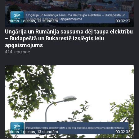
pirms 1 dienas, 13 stundām
00:02:27
Ungārija un Rumānija sausuma dēļ taupa elektrību
– Budapeštā un Bukarestē izslēgts ielu
apgaismojums
414. epizode
pirms 1 dienas, 13 stundām
00:02:35