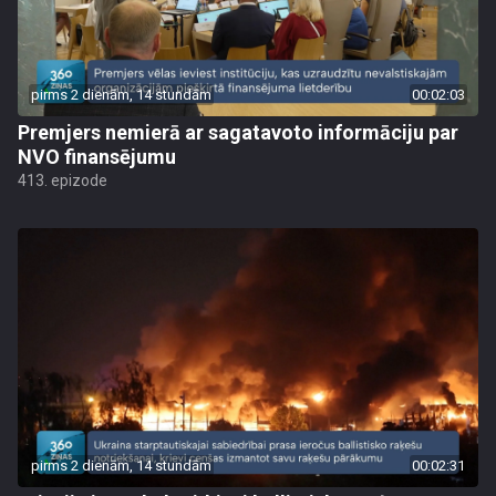
pirms 2 dienām, 14 stundām
00:02:03
Premjers nemierā ar sagatavoto informāciju par
NVO finansējumu
413. epizode
pirms 2 dienām, 14 stundām
00:02:31