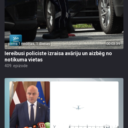
pirms 1 nedēļas, 1 dienas
00:03:39
Iereibusi policiste izraisa avāriju un aizbēg no
notikuma vietas
409. epizode