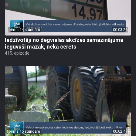
pirms 14 stundām
00:03:26
Iedzīvotāji no degvielas akcīzes samazinājuma
ieguvuši mazāk, nekā cerēts
415. epizode
pirms 15 stundām
00:02:47