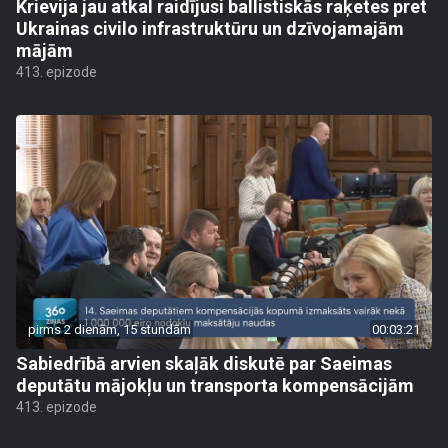
Krievija jau atkal raidījusi ballistiskās raķetes pret
Ukrainas civilo infrastruktūru un dzīvojamajām
mājām
413. epizode
pirms 2 dienām, 15 stundām
00:03:21
Sabiedrībā arvien skaļāk diskutē par Saeimas
deputātu mājokļu un transporta kompensācijām
413. epizode