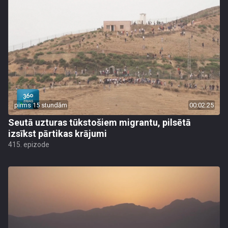
pirms 15 stundām
00:02:25
Seutā uzturas tūkstošiem migrantu, pilsētā
izsīkst pārtikas krājumi
415. epizode