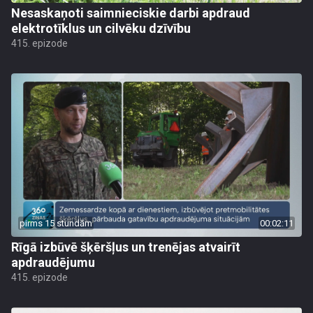
Nesaskaņoti saimnieciskie darbi apdraud
elektrotīklus un cilvēku dzīvību
415. epizode
pirms 15 stundām
00:02:11
Rīgā izbūvē šķēršļus un trenējas atvairīt
apdraudējumu
415. epizode