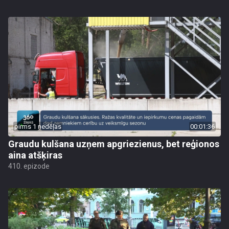
pirms 1 nedēļas
00:01:36
Graudu kulšana uzņem apgriezienus, bet reģionos
aina atšķiras
410. epizode