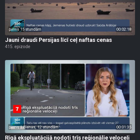
pirms 15 stundām
00:02:18
Jauni draudi Persijas līcī ceļ naftas cenas
415. epizode
pirms 1 dienas, 12 stundām
00:01:35
Rīgā ekspluatācijā nodoti trīs reģionālie veloceļi