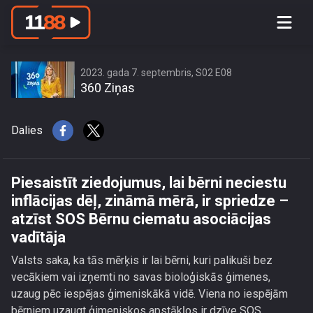
Piesaistīt ziedojumus, lai bērni
neciestu inflācijas dēļ, zināmā mērā, ir
spriedze – atzīst SOS Bērnu ciematu
asociācijas vadītāja
2023. gada 7. septembris, S02 E08
360 Ziņas
Dalies
Piesaistīt ziedojumus, lai bērni neciestu
inflācijas dēļ, zināmā mērā, ir spriedze –
atzīst SOS Bērnu ciematu asociācijas
vadītāja
Valsts saka, ka tās mērķis ir lai bērni, kuri palikuši bez
vecākiem vai izņemti no savas bioloģiskās ģimenes,
uzaug pēc iespējas ģimeniskākā vidē. Viena no iespējām
bērniem uzaugt ģimeniskos apstākļos ir dzīve SOS