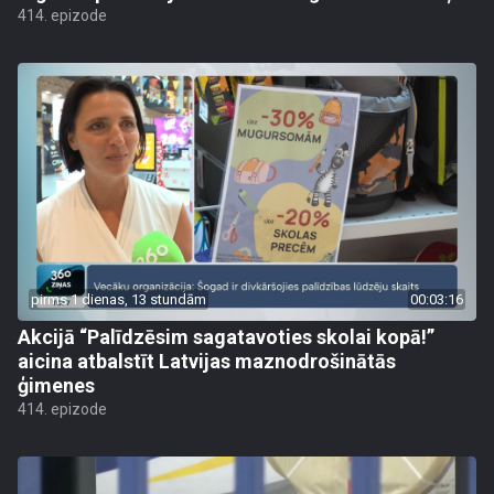
414. epizode
pirms 1 dienas, 13 stundām
00:03:16
Akcijā “Palīdzēsim sagatavoties skolai kopā!”
aicina atbalstīt Latvijas maznodrošinātās
ģimenes
414. epizode