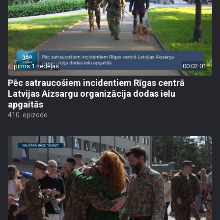
pirms 1 nedēļas
00:02:01
Pēc satraucošiem incidentiem Rīgas centrā
Latvijas Aizsargu organizācija dodas ielu
apgaitās
410. epizode