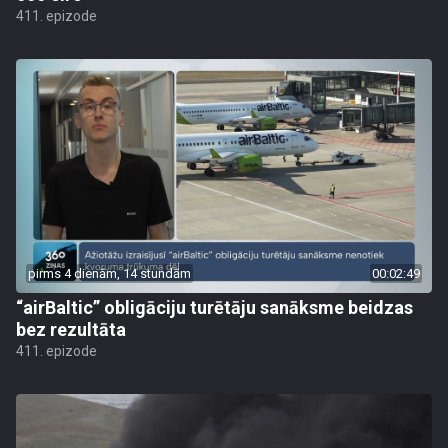
411. epizode
pirms 4 dienām, 14 stundām
00:02:49
“airBaltic” obligāciju turētāju sanāksme beidzas
bez rezultāta
411. epizode