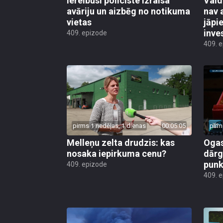
Iereibusi policiste izraisa
Vald
avāriju un aizbēg no notikuma
nav 
vietas
jāpi
inve
409. epizode
409. 
pirms 1 nedēļas, 1 dienas
00:05:05
pirm
Melleņu zelta drudzis: kas
Ogas
nosaka iepirkuma cenu?
dārg
punk
409. epizode
409. 