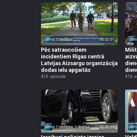
pirms 1 nedēļas
00:02:01
pirm
Pēc satraucošiem
Mili
incidentiem Rīgas centrā
aizv
Latvijas Aizsargu organizācija
dien
dodas ielu apgaitās
dien
410. epizode
410. 
pirms 1 nedēļas, 1 dienas
00:03:39
pirm