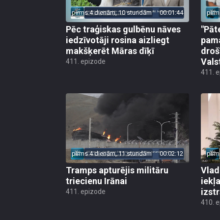
pirms 4 dienām, 10 stundām
00:01:44
pirm
Pēc traģiskas gulbēnu nāves
"Pāt
iedzīvotāji rosina aizliegt
pama
makšķerēt Māras dīķī
droš
Vals
411. epizode
411. 
pirms 4 dienām, 11 stundām
00:02:12
pirm
Tramps apturējis militāru
Vlad
triecienu Irānai
iekļ
izst
411. epizode
410. 