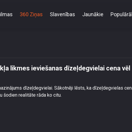
ilmas
360 Ziņas
Slavenības
Jaunākie
Populārā
akcīzes nodokļa likmes ieviešanas dīzeļdegvielai c
ļa likmes ieviešanas dīzeļdegvielai cena vēl
zinājums dīzeļdegvielai. Sākotnēji lēsts, ka dīzeļdegvielas ce
 šodien realitāte rāda ko citu.