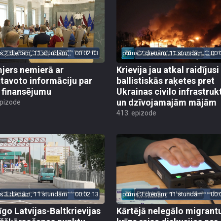
s 2 dienām, 11 stundām
00:02:03
pirms 2 dienām, 11 stundām
00:
jers nemierā ar
Krievija jau atkal raidījusi
tavoto informāciju par
ballistiskās raķetes pret
finansējumu
Ukrainas civilo infrastruk
un dzīvojamajām mājām
epizode
413. epizode
s 3 dienām, 11 stundām
00:02:13
pirms 3 dienām, 11 stundām
00:
īgo Latvijas-Baltkrievijas
Kārtējā nelegālo migrant