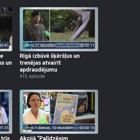
02:47
pirms 11 stundām
00:02:11
ie
Rīgā izbūvē šķēršļus un
us un
trenējas atvairīt
apdraudējumu
415. epizode
01:35
pirms 1 dienas, 10 stundām
00:03:16
trīs
Akcijā “Palīdzēsim