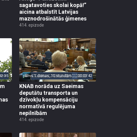
sagatavoties skolai kopā!”
aicina atbalstīt Latvijas
maznodrošinātās ģimenes
414. epizode
02:35
pirms 1 dienas, 10 stundām
00:03:42
em
KNAB norāda uz Saeimas
deputātu transporta un
mas
dzīvokļu kompensāciju
normatīvā regulējuma
nepilnībām
414. epizode