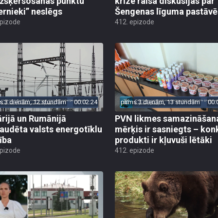
žšķērsošanas punktu
krīze raisa diskusijas par
ernieki” neslēgs
Šengenas līguma pastāv
epizode
412. epizode
s 3 dienām, 12 stundām
00:02:24
pirms 3 dienām, 13 stundām
00:
rijā un Rumānijā
PVN likmes samazināšan
audēta valsts energotīklu
mērķis ir sasniegts – kon
ība
produkti ir kļuvuši lētāki
epizode
412. epizode