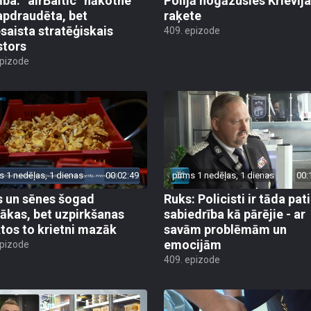
ība: “airBaltic” nākotne
Polijā nogāzusies Krievij
apdraudēta, bet
raķete
esaista stratēģiskais
409. epizode
stors
epizode
s 1 nedēļas, 1 dienas
00:02:49
pirms 1 nedēļas, 1 dienas
00:
 un sēnes šogad
Ruks: Policisti ir tāda pati
ākas, bet uzpirkšanas
sabiedrība kā pārējie - ar
tos to krietni mazāk
savām problēmām un
emocijām
epizode
409. epizode