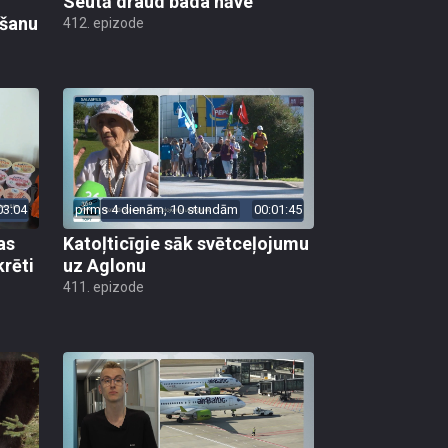
Seutā draud bada nāve
ēšanu
412. epizode
03:04
pirms 4 dienām, 10 stundām
00:01:45
as
Katoļticīgie sāk svētceļojumu
krēti
uz Aglonu
411. epizode