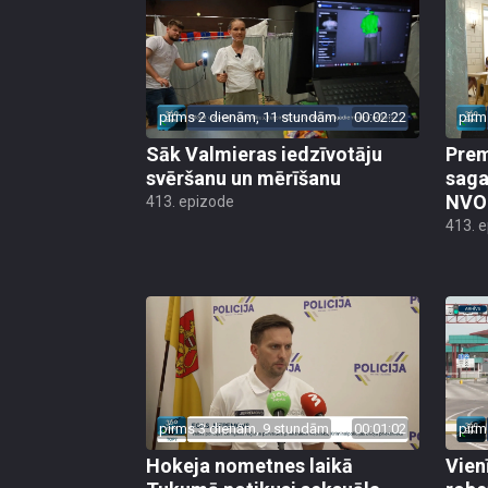
pirms 2 dienām, 11 stundām
00:02:22
pirm
Sāk Valmieras iedzīvotāju
Prem
svēršanu un mērīšanu
saga
NVO 
413. epizode
413. 
pirms 3 dienām, 9 stundām
00:01:02
pirm
Hokeja nometnes laikā
Vien