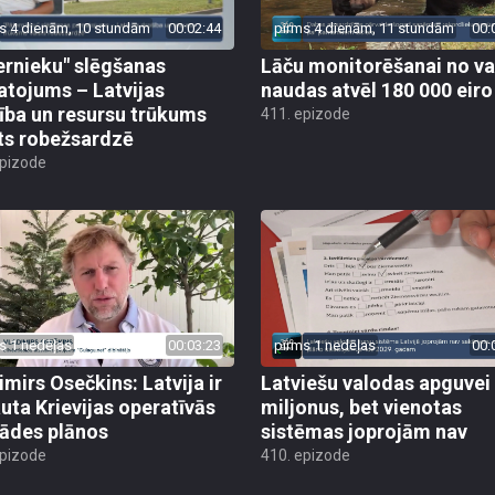
s 4 dienām, 10 stundām
00:02:44
pirms 4 dienām, 11 stundām
00:
ernieku" slēgšanas
Lāču monitorēšanai no va
tojums – Latvijas
naudas atvēl 180 000 eiro
ība un resursu trūkums
411. epizode
ts robežsardzē
epizode
s 1 nedēļas
00:03:23
pirms 1 nedēļas
00:
imirs Osečkins: Latvija ir
Latviešu valodas apguvei
auta Krievijas operatīvās
miljonus, bet vienotas
rādes plānos
sistēmas joprojām nav
epizode
410. epizode