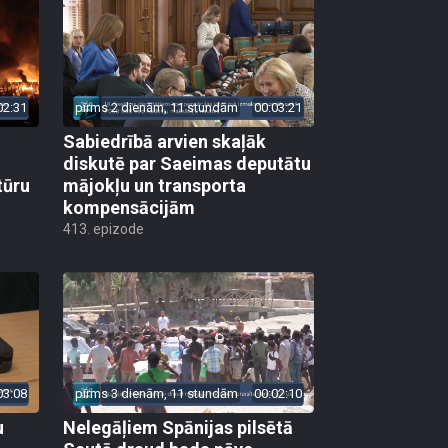
02:31
pirms 2 dienām, 11 stundām
00:03:21
Sabiedrībā arvien skaļāk
diskutē par Saeimas deputātu
tūru
mājokļu un transporta
kompensācijām
413. epizode
03:08
pirms 3 dienām, 11 stundām
00:02:10
u
Nelegāļiem Spānijas pilsētā