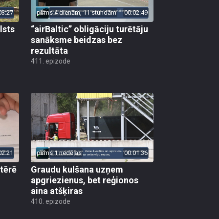
03:27
pirms 4 dienām, 11 stundām
00:02:49
lsts
“airBaltic” obligāciju turētāju
sanāksme beidzas bez
rezultāta
411. epizode
02:21
pirms 1 nedēļas
00:01:36
 tērē
Graudu kulšana uzņem
apgriezienus, bet reģionos
aina atšķiras
410. epizode