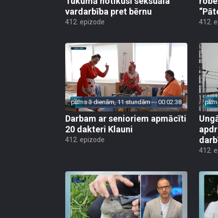
Tukumā notikusi seksuāla
robe
vardarbība pret bērnu
“Pāt
412. epizode
412. 
pirms 3 dienām, 11 stundām
00:02:38
pirm
Darbam ar senioriem apmācīti
Ungā
20 dakteri Klauni
apdr
darb
412. epizode
412. 