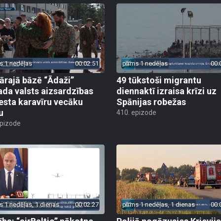
s 1 nedēļas
00:02:51
pirms 1 nedēļas
00:
tārajā bāzē “Ādaži”
49 tūkstoši migrantu
ada valsts aizsardzības
diennaktī izraisa krīzi uz
esta karavīru vecāku
Spānijas robežas
u
410. epizode
epizode
s 1 nedēļas, 1 dienas
00:02:27
pirms 1 nedēļas, 1 dienas
00: