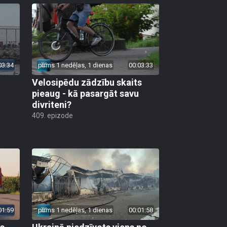
03:34
pirms 1 nedēļas, 1 dienas
00:03:33
Velosipēdu zādzību skaits
pieaug - kā pasargāt savu
divriteni?
409. epizode
01:59
pirms 1 nedēļas, 1 dienas
00:01:58