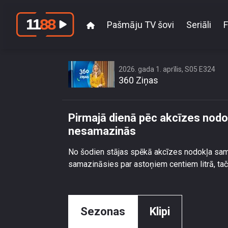
Pašmāju TV šovi
Seriāli
F
Pirmajā dienā pēc 
2026. gada 1. aprīlis, S05 E324
360 Ziņas
Pirmajā dienā pēc akcīzes nodok
nesamazinās
No šodien stājas spēkā akcīzes nodokļa sama
samazināsies par astoņiem centiem litrā, taču
Sezonas
Klipi