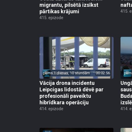
migrantu, pilsētā izsīkst
naft
pārtikas krājumi
415. 
415. epizode
pirms 1 dienas, 10 stundām
00:02:56
pirm
Vācija drona incidentu
Ungā
Leipcigas lidostā dēvē par
saus
profesionāli paveiktu
Buda
hibrīdkara operāciju
izsl
414. epizode
414. 