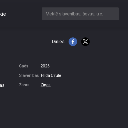
kie
Meklē slavenības, šovus, u.c.
ena vēl nesamazinās
Dalies
Gads
2026
Slavenības
Hilda Cīrule
nas
Žanrs
Ziņas