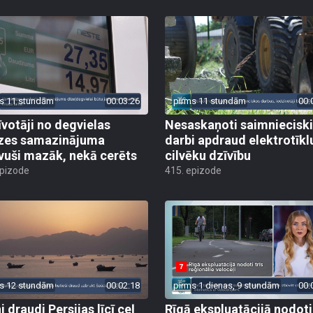
s 11 stundām
00:03:26
pirms 11 stundām
00:
īvotāji no degvielas
Nesaskaņoti saimniecisk
zes samazinājuma
darbi apdraud elektrotīkl
vuši mazāk, nekā cerēts
cilvēku dzīvību
epizode
415. epizode
s 12 stundām
00:02:18
pirms 1 dienas, 9 stundām
00:
 draudi Persijas līcī ceļ
Rīgā ekspluatācijā nodoti 