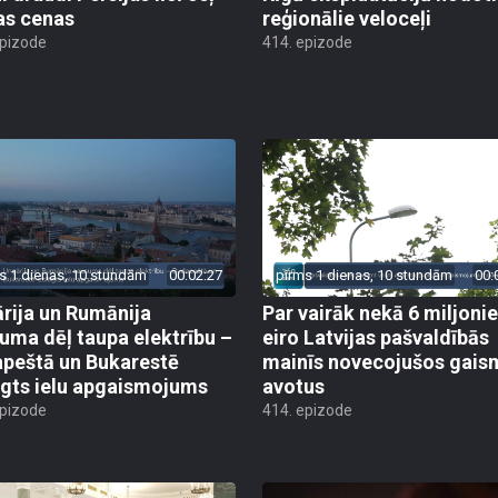
as cenas
reģionālie veloceļi
epizode
414. epizode
s 1 dienas, 10 stundām
00:02:27
pirms 1 dienas, 10 stundām
00:
rija un Rumānija
Par vairāk nekā 6 miljoni
uma dēļ taupa elektrību –
eiro Latvijas pašvaldībās
peštā un Bukarestē
mainīs novecojušos gais
ēgts ielu apgaismojums
avotus
epizode
414. epizode