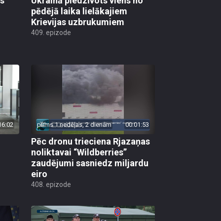
as
Ukrainā piedzīvots viens no
pēdējā laika lielākajiem
Krievijas uzbrukumiem
409. epizode
16:02
pirms 1 nedēļas, 2 dienām
00:01:53
Pēc dronu trieciena Rjazaņas
noliktavai “Wildberries”
zaudējumi sasniedz miljardu
eiro
408. epizode