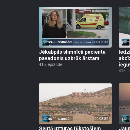
pirms 11 stundām
00:03:33
pirm
Jēkabpils slimnīcā pacienta
Iedz
pavadonis uzbrūk ārstam
akcī
iegu
415. epizode
415. 
pirms 11 stundām
00:02:25
pirm
Seutā uzturas tūkstošiem
Jauni