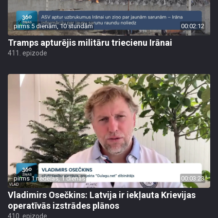
pirms 5 dienām, 10 stundām
00:02:12
Tramps apturējis militāru triecienu Irānai
411. epizode
pirms 1 nedēļas, 1 dienas
00:03:23
Vladimirs Osečkins: Latvija ir iekļauta Krievijas
operatīvās izstrādes plānos
410. epizode