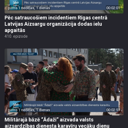
pirms 1 nedēļas, 1 dienas
00:02:01
Pēc satraucošiem incidentiem Rīgas centrā
Latvijas Aizsargu organizācija dodas ielu
apgaitās
410. epizode
pirms 1 nedēļas, 1 dienas
00:02:51
Militārajā bāzē “Ādaži” aizvada valsts
aizsardzības dienesta karavīru vecāku dienu