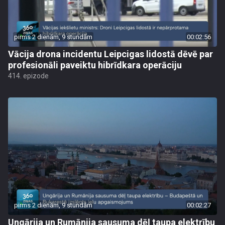
pirms 2 dienām, 9 stundām
00:02:56
Vācija drona incidentu Leipcigas lidostā dēvē par
profesionāli paveiktu hibrīdkara operāciju
414. epizode
pirms 2 dienām, 9 stundām
00:02:27
Ungārija un Rumānija sausuma dēļ taupa elektrību