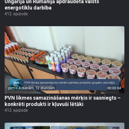
Ungārijā un Rumānijā apdraudēta valsts
energotīklu darbība
412. epizode
pirms 4 dienām, 12 stundām
00:03:04
PVN likmes samazināšanas mērķis ir sasniegts –
konkrēti produkti ir kļuvuši lētāki
412. epizode