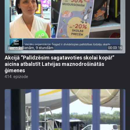
pirms 2 dienām, 9 stundām
00:03:16
Akcijā “Palīdzēsim sagatavoties skolai kopā!”
aicina atbalstīt Latvijas maznodrošinātās
ģimenes
414. epizode