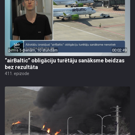
pirms 5 dienām, 10 stundām
00:02:49
“airBaltic” obligāciju turētāju sanāksme beidzas
bez rezultāta
411. epizode