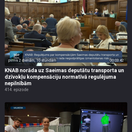
pirms 2 dienām, 10 stundām
00:03:42
KNAB norāda uz Saeimas deputātu transporta un
dzīvokļu kompensāciju normatīvā regulējuma
nepilnībām
414. epizode