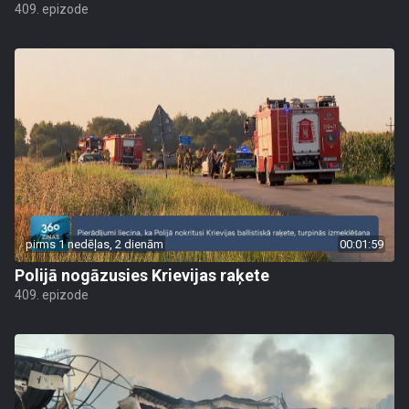
409. epizode
pirms 1 nedēļas, 2 dienām
00:01:59
Polijā nogāzusies Krievijas raķete
409. epizode