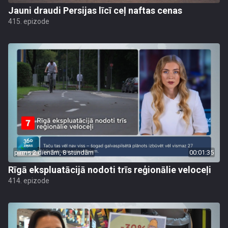
Jauni draudi Persijas līcī ceļ naftas cenas
415. epizode
pirms 2 dienām, 8 stundām
00:01:35
Rīgā ekspluatācijā nodoti trīs reģionālie veloceļi
414. epizode