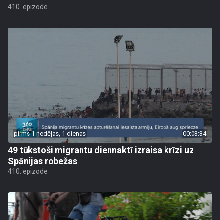
410. epizode
pirms 1 nedēļas, 1 dienas
00:03:34
49 tūkstoši migrantu diennaktī izraisa krīzi uz
Spānijas robežas
410. epizode