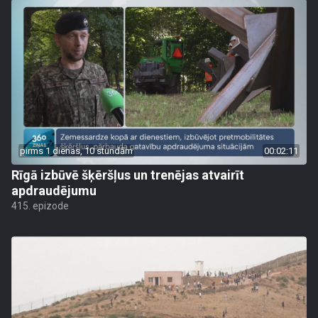
pirms 1 dienas, 10 stundām
00:02:11
Rīgā izbūvē šķēršļus un trenējas atvairīt
apdraudējumu
415. epizode