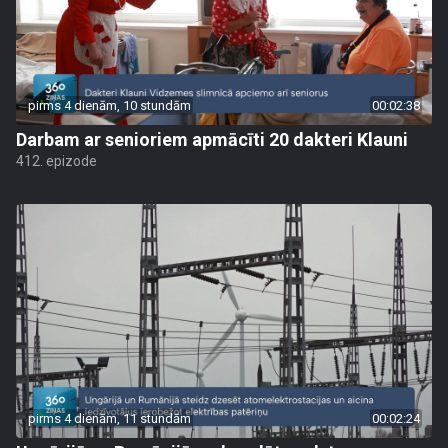
pirms 4 dienām, 10 stundām
00:02:38
Darbam ar senioriem apmācīti 20 dakteri Klauni
412. epizode
pirms 4 dienām, 11 stundām
00:02:24