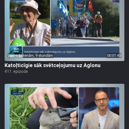
pirms 5 dienām, 9 stundām
00:01:45
Katoļticīgie sāk svētceļojumu uz Aglonu
411. epizode