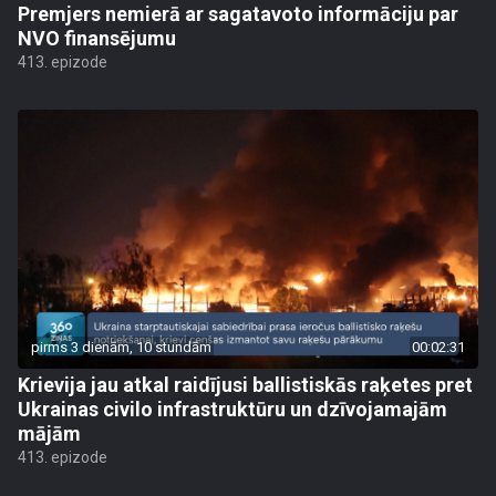
Premjers nemierā ar sagatavoto informāciju par
NVO finansējumu
413. epizode
pirms 3 dienām, 10 stundām
00:02:31
Krievija jau atkal raidījusi ballistiskās raķetes pret
Ukrainas civilo infrastruktūru un dzīvojamajām
mājām
413. epizode