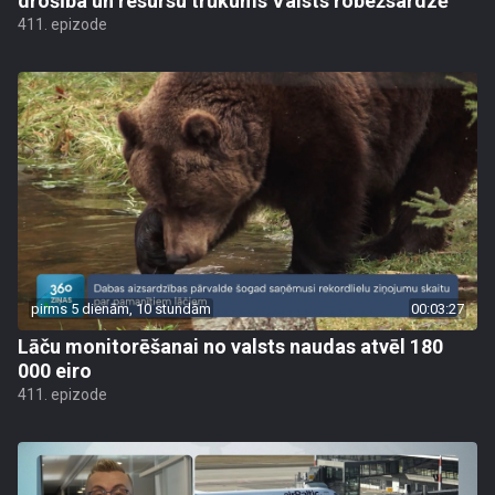
drošība un resursu trūkums Valsts robežsardzē
411. epizode
pirms 5 dienām, 10 stundām
00:03:27
Lāču monitorēšanai no valsts naudas atvēl 180
000 eiro
411. epizode