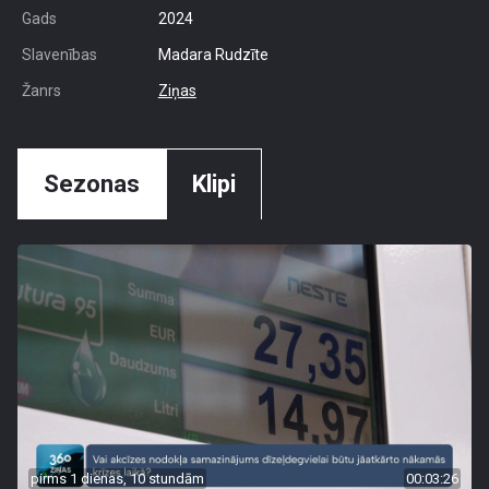
Gads
2024
Slavenības
Madara Rudzīte
Žanrs
Ziņas
Sezonas
Klipi
pirms 1 dienas, 10 stundām
00:03:26