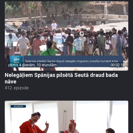
pirms 4 dienām, 10 stundām
00:02:10
Nelegāļiem Spānijas pilsētā Seutā draud bada
nāve
412. epizode