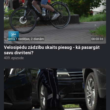
pirms 1 nedēļas, 2 dienām
00:03:33
Velosipēdu zādzību skaits pieaug - kā pasargāt
savu divriteni?
409. epizode