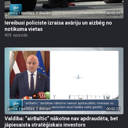
pirms 1 nedēļas, 2 dienām
00:03:39
Iereibusi policiste izraisa avāriju un aizbēg no
notikuma vietas
409. epizode
pirms 1 nedēļas, 2 dienām
00:02:27
Valdība: “airBaltic” nākotne nav apdraudēta, bet
jāpiesaista stratēģiskais investors