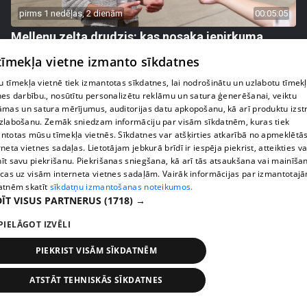
pirms 1 nedēļas, 2 dienām
00:05:05
Melleņu zelta drudzis: kas nosaka iepirkuma
cenu?
 tīmekļa vietne izmanto sīkdatnes
409. epizode
 tīmekļa vietnē tiek izmantotas sīkdatnes, lai nodrošinātu un uzlabotu tīmek
nes darbību., nosūtītu personalizētu reklāmu un satura ģenerēšanai, veiktu
āmas un satura mērījumus, auditorijas datu apkopošanu, kā arī produktu izst
zlabošanu. Zemāk sniedzam informāciju par visām sīkdatnēm, kuras tiek
ntotas mūsu tīmekļa vietnēs. Sīkdatnes var atšķirties atkarībā no apmeklētā
rneta vietnes sadaļas. Lietotājam jebkurā brīdī ir iespēja piekrist, atteikties va
īt savu piekrišanu. Piekrišanas sniegšana, kā arī tās atsaukšana vai mainīša
ecas uz visām interneta vietnes sadaļām. Vairāk informācijas par izmantotaj
atnēm skatīt
sīkdatņu izmantošanas noteikumos.
ĪT VISUS PARTNERUS
(1718) →
PIELĀGOT IZVĒLI
pirms 1 nedēļas, 2 dienām
00:02:49
PIEKRIST VISĀM SĪKDATNĒM
Ogas un sēnes šogad dārgākas, bet uzpirkšanas
punktos to krietni mazāk
ATSTĀT TEHNISKĀS SĪKDATNES
409. epizode