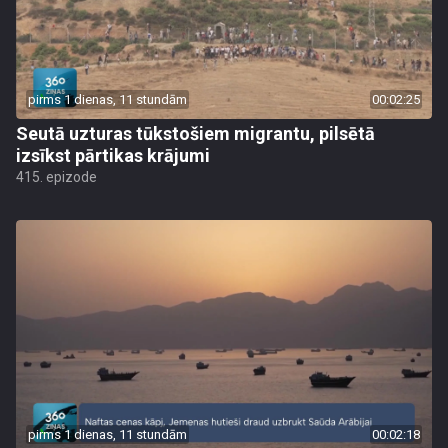
pirms 1 dienas, 11 stundām
00:02:25
Seutā uzturas tūkstošiem migrantu, pilsētā
izsīkst pārtikas krājumi
415. epizode
pirms 1 dienas, 11 stundām
00:02:18