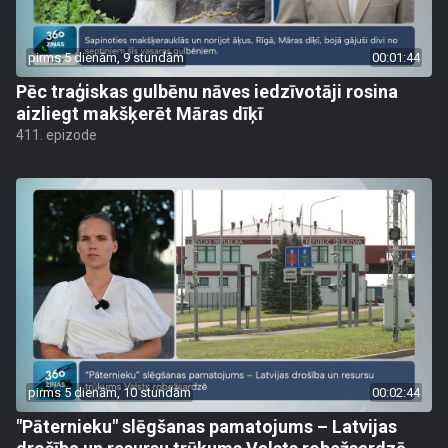
pirms 5 dienām, 9 stundām
00:01:44
Pēc traģiskas gulbēnu nāves iedzīvotāji rosina
aizliegt makšķerēt Māras dīķī
411. epizode
pirms 5 dienām, 10 stundām
00:02:44
"Pāternieku" slēgšanas pamatojums – Latvijas