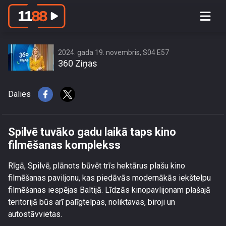
Spilvē tuvāko gadu laikā taps kino
filmēšanas komplekss
2024. gada 19. novembris, S04 E57
360 Ziņas
Dalies
Spilvē tuvāko gadu laikā taps kino
filmēšanas komplekss
Rīgā, Spilvē, plānots būvēt trīs hektārus plašu kino
filmēšanas paviljonu, kas piedāvās modernākās iekštelpu
filmēšanas iespējas Baltijā. Līdzās kinopavlijonam plašajā
teritorijā būs arī palīgtelpas, noliktavas, biroji un
autostāvvietas.