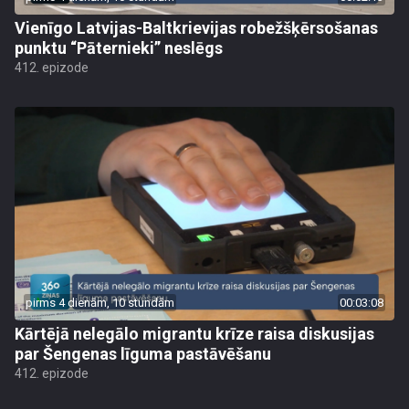
Vienīgo Latvijas-Baltkrievijas robežšķērsošanas
punktu “Pāternieki” neslēgs
412. epizode
pirms 4 dienām, 10 stundām
00:03:08
Kārtējā nelegālo migrantu krīze raisa diskusijas
par Šengenas līguma pastāvēšanu
412. epizode