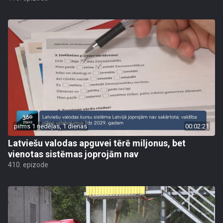
pirms 1 nedēļas, 1 dienas
00:02:21
Latviešu valodas apguvei tērē miljonus, bet
vienotas sistēmas joprojām nav
410. epizode