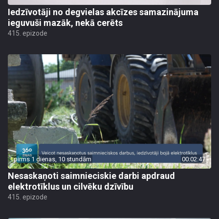
Iedzīvotāji no degvielas akcīzes samazinājuma
ieguvuši mazāk, nekā cerēts
415. epizode
pirms 1 dienas, 10 stundām
00:02:47
Nesaskaņoti saimnieciskie darbi apdraud
elektrotīklus un cilvēku dzīvību
415. epizode