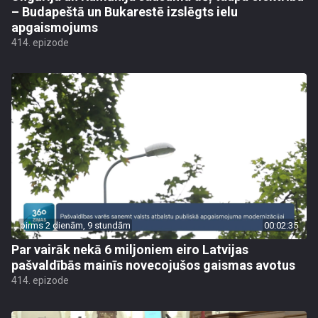
– Budapeštā un Bukarestē izslēgts ielu
apgaismojums
414. epizode
pirms 2 dienām, 9 stundām
00:02:35
Par vairāk nekā 6 miljoniem eiro Latvijas
pašvaldībās mainīs novecojušos gaismas avotus
414. epizode