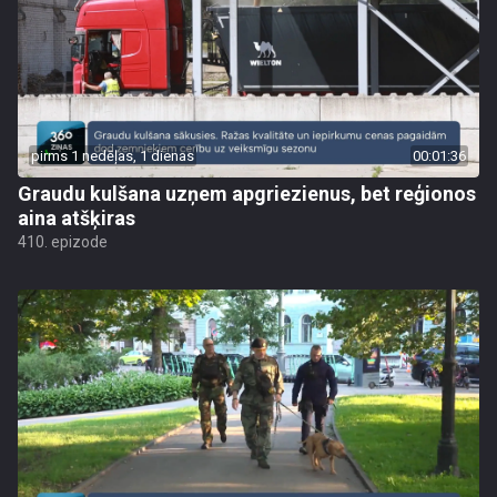
pirms 1 nedēļas, 1 dienas
00:01:36
Graudu kulšana uzņem apgriezienus, bet reģionos
aina atšķiras
410. epizode