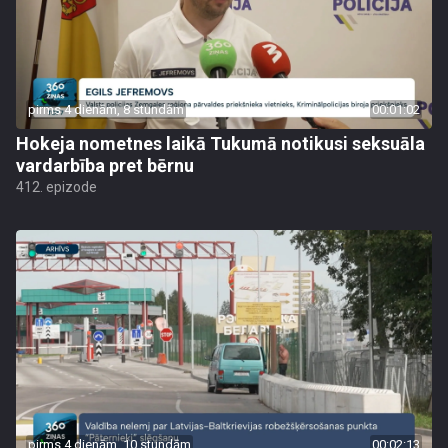
pirms 4 dienām, 8 stundām
00:01:02
Hokeja nometnes laikā Tukumā notikusi seksuāla
vardarbība pret bērnu
412. epizode
pirms 4 dienām, 10 stundām
00:02:13