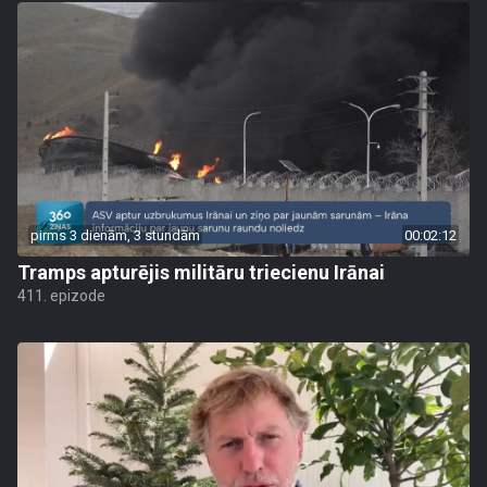
pirms 3 dienām, 3 stundām
00:02:12
Tramps apturējis militāru triecienu Irānai
411. epizode