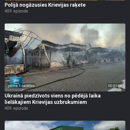
Polijā nogāzusies Krievijas raķete
409. epizode
pirms 1 nedēļas
00:01:58
Ukrainā piedzīvots viens no pēdējā laika
lielākajiem Krievijas uzbrukumiem
409. epizode