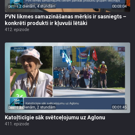
pirms 2 dienām, 4 stundām
00:03:04
PVN likmes samazināšanas mērķis ir sasniegts –
konkrēti produkti ir kļuvuši lētāki
412. epizode
pirms 3 dienām, 2 stundām
00:01:45
Katoļticīgie sāk svētceļojumu uz Aglonu
411. epizode