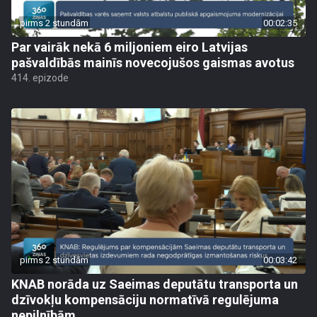
pirms 2 stundām
00:02:35
Par vairāk nekā 6 miljoniem eiro Latvijas
pašvaldībās mainīs novecojušos gaismas avotus
414. epizode
pirms 2 stundām
00:03:42
KNAB norāda uz Saeimas deputātu transporta un
dzīvokļu kompensāciju normatīvā regulējuma
nepilnībām