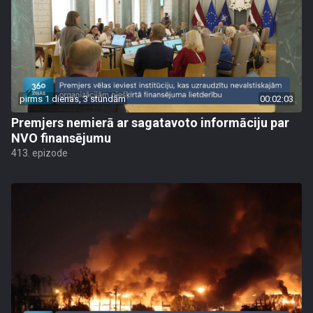
pirms 1 dienas, 3 stundām
00:02:03
Premjers nemierā ar sagatavoto informāciju par
NVO finansējumu
413. epizode