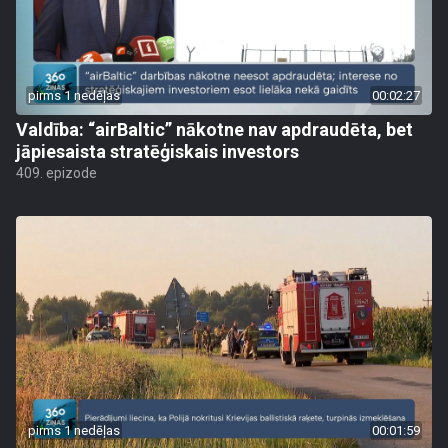
pirms 1 nedēļas
00:02:27
Valdība: “airBaltic” nākotne nav apdraudēta, bet
jāpiesaista stratēģiskais investors
409. epizode
pirms 1 nedēļas
00:01:59