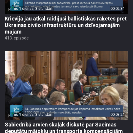
pirms 1 dienas, 3 stundām
00:02:31
Krievija jau atkal raidījusi ballistiskās raķetes pret
Ukrainas civilo infrastruktūru un dzīvojamajām
mājām
413. epizode
pirms 1 dienas, 3 stundām
00:03:21
Sabiedrībā arvien skaļāk diskutē par Saeimas
deputātu mājokļu un transporta kompensācijām