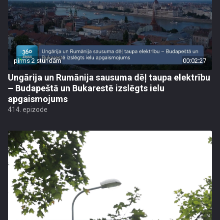
pirms 2 stundām
00:02:27
Ungārija un Rumānija sausuma dēļ taupa elektrību
– Budapeštā un Bukarestē izslēgts ielu
apgaismojums
414. epizode