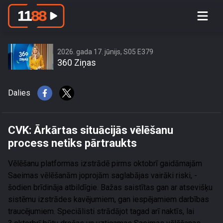
CVK: Ārkārtas situācijās vēlēšanu
process netiks pārtraukts
2026. gada 17. jūnijs, S05 E379
360 Ziņas
Dalies
CVK: Ārkārtas situācijās vēlēšanu
process netiks pārtraukts
Vēlēšanu platformas izstrādē pirms oktobrī gaidāmajām
Saeimas vēlēšanām joprojām saglabājas vairāki riski, -
šodien brīdināja atbildīgie. Bažas saistītas gan ar atsevišķu
sistēmu izstrādes kavējumiem, gan iespējamiem darbības
traucējumiem. Speciālisti strādājot tagad arī naktīs, lai