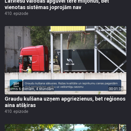
Latviešu valodas apguvei tērē miljonus, bet
vienotas sistēmas joprojām nav
410. epizode
pirms 6 dienām, 4 stundām
00:01:36
Graudu kulšana uzņem apgriezienus, bet reģionos
aina atšķiras
410. epizode