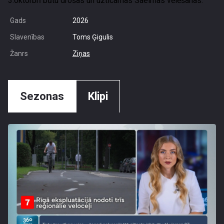
3.oktorbrī būtu drošas un uzticamas Saeimas vēlēšanas.
Gads
2026
Slavenības
Toms Ģigulis
Žanrs
Ziņas
Sezonas
Klipi