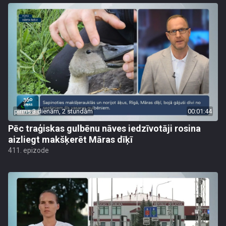
pirms 3 dienām, 2 stundām
00:01:44
Pēc traģiskas gulbēnu nāves iedzīvotāji rosina
aizliegt makšķerēt Māras dīķī
411. epizode