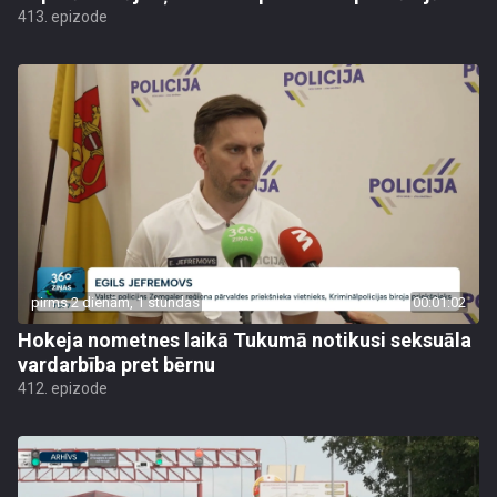
413. epizode
pirms 2 dienām, 1 stundas
00:01:02
Hokeja nometnes laikā Tukumā notikusi seksuāla
vardarbība pret bērnu
412. epizode