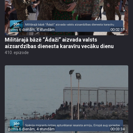
pirms 6 dienām, 4 stundām
00:02:51
Militārajā bāzē “Ādaži” aizvada valsts
aizsardzības dienesta karavīru vecāku dienu
410. epizode
pirms 6 dienām, 4 stundām
00:03:34