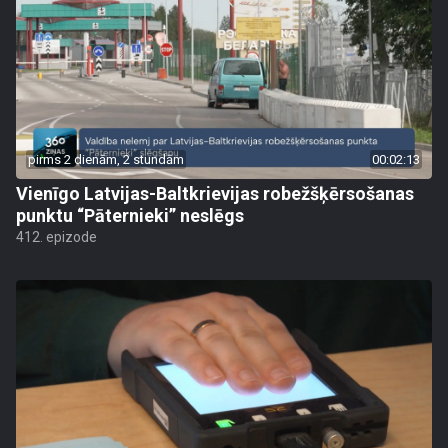
pirms 2 dienām, 2 stundām
00:02:13
Vienīgo Latvijas-Baltkrievijas robežšķērsošanas
punktu “Pāternieki” neslēgs
412. epizode