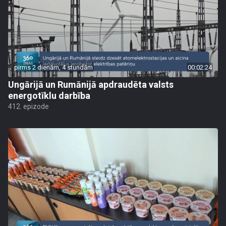
pirms 2 dienām, 4 stundām
00:02:24
Ungārijā un Rumānijā apdraudēta valsts
energotīklu darbība
412. epizode