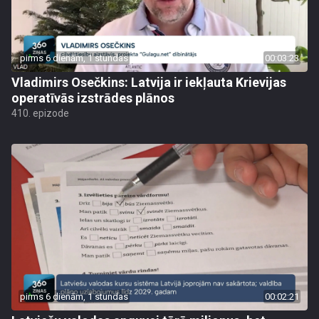
pirms 6 dienām, 1 stundas
00:03:23
Vladimirs Osečkins: Latvija ir iekļauta Krievijas
operatīvās izstrādes plānos
410. epizode
pirms 6 dienām, 1 stundas
00:02:21