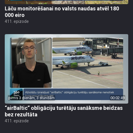
Lāču monitorēšanai no valsts naudas atvēl 180
000 eiro
411. epizode
pirms 3 dienām, 3 stundām
00:02:49
“airBaltic” obligāciju turētāju sanāksme beidzas
bez rezultāta
411. epizode