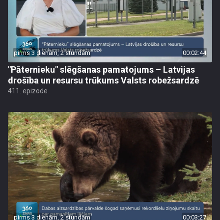
pirms 3 dienām, 2 stundām
00:02:44
"Pāternieku" slēgšanas pamatojums – Latvijas
drošība un resursu trūkums Valsts robežsardzē
411. epizode
pirms 3 dienām, 2 stundām
00:03:27