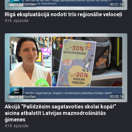
pirms 1 stundas
00:01:35
Rīgā ekspluatācijā nodoti trīs reģionālie veloceļi
414. epizode
pirms 1 stundas
00:03:16
Akcijā “Palīdzēsim sagatavoties skolai kopā!”
aicina atbalstīt Latvijas maznodrošinātās
ģimenes
414. epizode