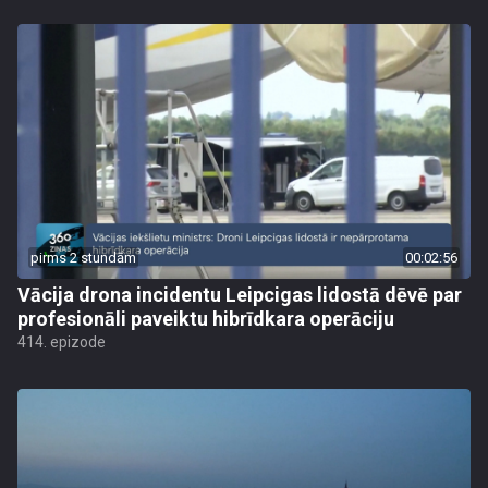
pirms 2 stundām
00:02:56
Vācija drona incidentu Leipcigas lidostā dēvē par
profesionāli paveiktu hibrīdkara operāciju
414. epizode