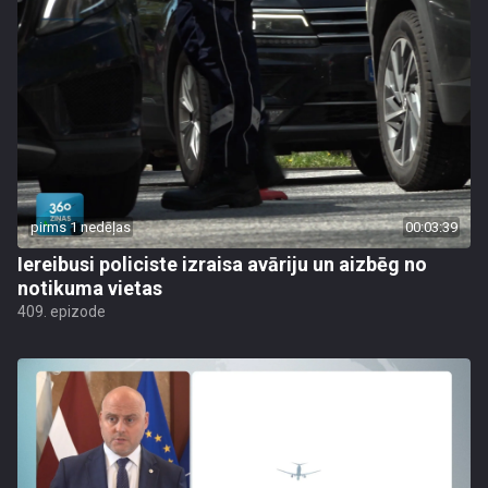
pirms 1 nedēļas
00:03:39
Iereibusi policiste izraisa avāriju un aizbēg no
notikuma vietas
409. epizode