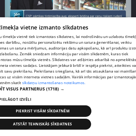
pirms 1 nedēļas, 1 dienas
00:03:37
 tīmekļa vietne izmanto sīkdatnes
Pārtiku pērkam vairāk, bet vai “zemo cenu grozs”
tiešām samazina kopējo čeku?
 tīmekļa vietnē tiek izmantotas sīkdatnes, lai nodrošinātu un uzlabotu tīmek
nes darbību., nosūtītu personalizētu reklāmu un satura ģenerēšanai, veiktu
408. epizode
āmas un satura mērījumus, auditorijas datu apkopošanu, kā arī produktu izst
zlabošanu. Zemāk sniedzam informāciju par visām sīkdatnēm, kuras tiek
ntotas mūsu tīmekļa vietnēs. Sīkdatnes var atšķirties atkarībā no apmeklētā
rneta vietnes sadaļas. Lietotājam jebkurā brīdī ir iespēja piekrist, atteikties va
īt savu piekrišanu. Piekrišanas sniegšana, kā arī tās atsaukšana vai mainīša
ecas uz visām interneta vietnes sadaļām. Vairāk informācijas par izmantotaj
atnēm skatīt
sīkdatņu izmantošanas noteikumos.
ĪT VISUS PARTNERUS
(1718) →
PIELĀGOT IZVĒLI
PIEKRIST VISĀM SĪKDATNĒM
pirms 1 nedēļas, 1 dienas
00:00:56
ATSTĀT TEHNISKĀS SĪKDATNES
Latvijā pirmajā Simulāciju centrā mediķi trenēsies