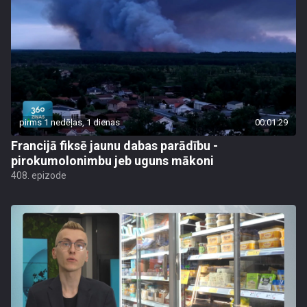
pirms 1 nedēļas, 1 dienas
00:01:29
Francijā fiksē jaunu dabas parādību -
pirokumolonimbu jeb uguns mākoni
408. epizode