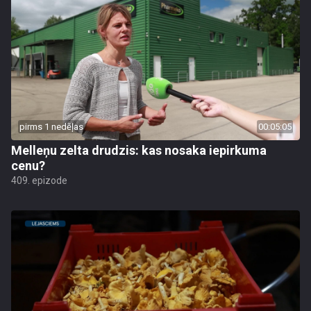
pirms 1 nedēļas
00:05:05
Melleņu zelta drudzis: kas nosaka iepirkuma
cenu?
409. epizode