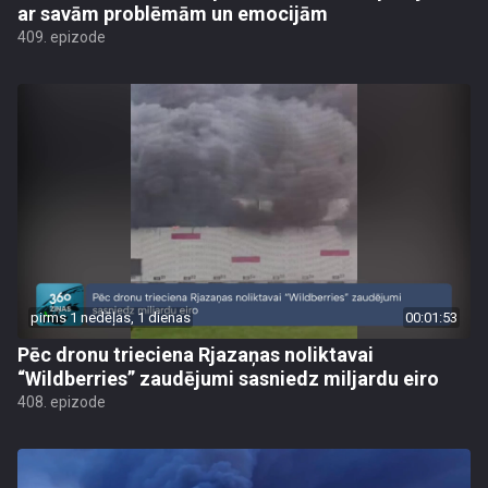
ar savām problēmām un emocijām
409. epizode
pirms 1 nedēļas, 1 dienas
00:01:53
Pēc dronu trieciena Rjazaņas noliktavai
“Wildberries” zaudējumi sasniedz miljardu eiro
408. epizode