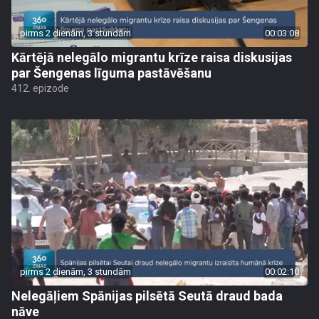
pirms 2 dienām, 3 stundām
00:03:08
Kārtējā nelegālo migrantu krīze raisa diskusijas
par Šengenas līguma pastāvēšanu
412. epizode
pirms 2 dienām, 3 stundām
00:02:10
Nelegāļiem Spānijas pilsētā Seutā draud bada
nāve