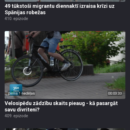
49 tūkstoši migrantu diennaktī izraisa krīzi uz
Spānijas robežas
410. epizode
pirms 1 nedēļas
00:03:33
Velosipēdu zādzību skaits pieaug - kā pasargāt
savu divriteni?
409. epizode