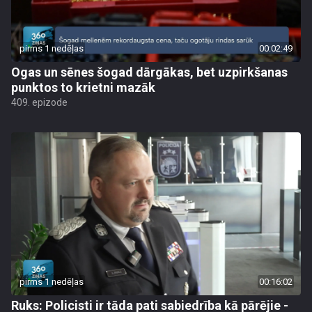
pirms 1 nedēļas
00:02:49
Ogas un sēnes šogad dārgākas, bet uzpirkšanas
punktos to krietni mazāk
409. epizode
pirms 1 nedēļas
00:16:02
Ruks: Policisti ir tāda pati sabiedrība kā pārējie -