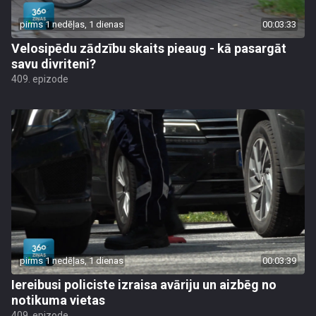
pirms 1 nedēļas, 1 dienas
00:03:33
Velosipēdu zādzību skaits pieaug - kā pasargāt
savu divriteni?
409. epizode
pirms 1 nedēļas, 1 dienas
00:03:39
Iereibusi policiste izraisa avāriju un aizbēg no
notikuma vietas
409. epizode