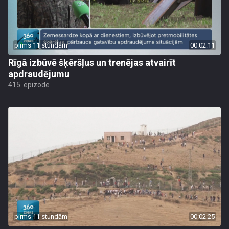
pirms 11 stundām
00:02:11
Rīgā izbūvē šķēršļus un trenējas atvairīt
apdraudējumu
415. epizode
pirms 11 stundām
00:02:25