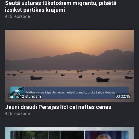
Seutā uzturas tūkstošiem migrantu, pilsētā
izsīkst pārtikas krājumi
415. epizode
pirms 12 stundām
00:02:18
Jauni draudi Persijas līcī ceļ naftas cenas
415. epizode