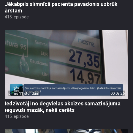
Jēkabpils slimnīcā pacienta pavadonis uzbrūk
ārstam
415. epizode
pirms 11 stundām
00:03:26
Iedzīvotāji no degvielas akcīzes samazinājuma
ieguvuši mazāk, nekā cerēts
415. epizode