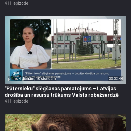
411. epizode
pirms 4 dienām, 10 stundām
00:02:44
"Pāternieku" slēgšanas pamatojums – Latvijas
drošība un resursu trūkums Valsts robežsardzē
411. epizode