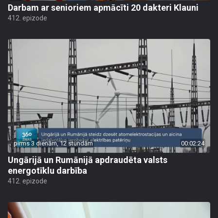
Darbam ar senioriem apmācīti 20 dakteri Klauni
412. epizode
pirms 3 dienām, 12 stundām
00:02:24
Ungārijā un Rumānijā apdraudēta valsts
energotīklu darbība
412. epizode