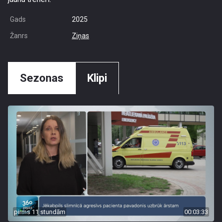
Gads
2025
Žanrs
Ziņas
Sezonas
Klipi
pirms 11 stundām
00:03:33