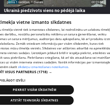
pirms 1 nedēļas, 1 dienas
00:01:58
Ukrainā piedzīvots viens no pēdējā laika
lielākajiem Krievijas uzbrukumiem
 tīmekļa vietne izmanto sīkdatnes
409. epizode
 tīmekļa vietnē tiek izmantotas sīkdatnes, lai nodrošinātu un uzlabotu tīmek
nes darbību., nosūtītu personalizētu reklāmu un satura ģenerēšanai, veiktu
āmas un satura mērījumus, auditorijas datu apkopošanu, kā arī produktu izst
zlabošanu. Zemāk sniedzam informāciju par visām sīkdatnēm, kuras tiek
ntotas mūsu tīmekļa vietnēs. Sīkdatnes var atšķirties atkarībā no apmeklētā
rneta vietnes sadaļas. Lietotājam jebkurā brīdī ir iespēja piekrist, atteikties va
īt savu piekrišanu. Piekrišanas sniegšana, kā arī tās atsaukšana vai mainīša
ecas uz visām interneta vietnes sadaļām. Vairāk informācijas par izmantotaj
atnēm skatīt
sīkdatņu izmantošanas noteikumos.
ĪT VISUS PARTNERUS
(1718) →
PIELĀGOT IZVĒLI
pirms 1 nedēļas, 1 dienas
00:05:05
PIEKRIST VISĀM SĪKDATNĒM
Melleņu zelta drudzis: kas nosaka iepirkuma
cenu?
ATSTĀT TEHNISKĀS SĪKDATNES
409. epizode