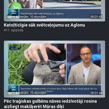
pirms 4 dienām, 10 stundām
00:01:45
Katoļticīgie sāk svētceļojumu uz Aglonu
411. epizode
pirms 4 dienām, 10 stundām
00:01:44
Pēc traģiskas gulbēnu nāves iedzīvotāji rosina
aizliegt makšķerēt Māras dīķī