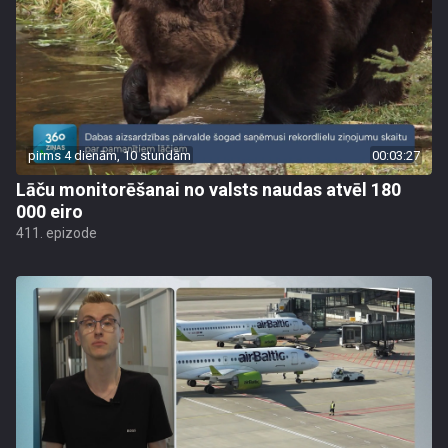
pirms 4 dienām, 10 stundām
00:03:27
Lāču monitorēšanai no valsts naudas atvēl 180
000 eiro
411. epizode