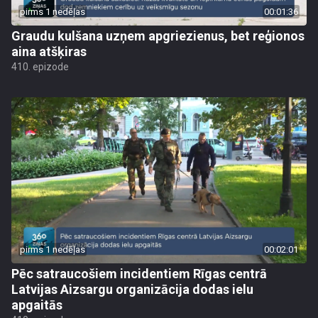
pirms 1 nedēļas
00:01:36
Graudu kulšana uzņem apgriezienus, bet reģionos
aina atšķiras
410. epizode
pirms 1 nedēļas
00:02:01
Pēc satraucošiem incidentiem Rīgas centrā
Latvijas Aizsargu organizācija dodas ielu
apgaitās