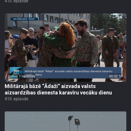
410. epizode
pirms 1 nedēļas
00:02:51
Militārajā bāzē “Ādaži” aizvada valsts
aizsardzības dienesta karavīru vecāku dienu
410. epizode