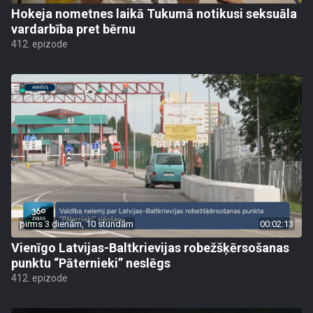
Hokeja nometnes laikā Tukumā notikusi seksuāla
vardarbība pret bērnu
412. epizode
pirms 3 dienām, 10 stundām
00:02:13
Vienīgo Latvijas-Baltkrievijas robežšķērsošanas
punktu “Pāternieki” neslēgs
412. epizode