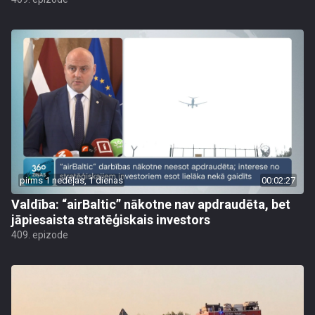
pirms 1 nedēļas, 1 dienas
00:02:27
Valdība: “airBaltic” nākotne nav apdraudēta, bet
jāpiesaista stratēģiskais investors
409. epizode