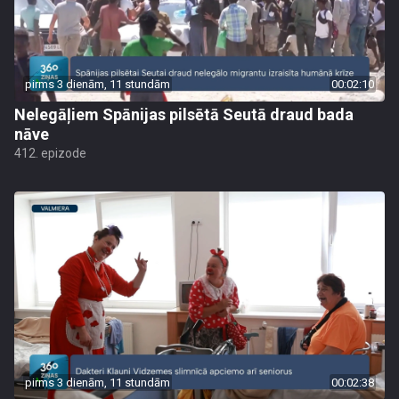
pirms 3 dienām, 11 stundām
00:02:10
Nelegāļiem Spānijas pilsētā Seutā draud bada
nāve
412. epizode
pirms 3 dienām, 11 stundām
00:02:38