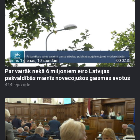
pirms 1 dienas, 10 stundām
00:02:35
Par vairāk nekā 6 miljoniem eiro Latvijas
pašvaldībās mainīs novecojušos gaismas avotus
414. epizode