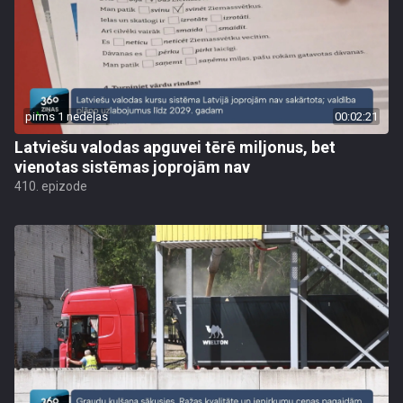
pirms 1 nedēļas
00:02:21
Latviešu valodas apguvei tērē miljonus, bet
vienotas sistēmas joprojām nav
410. epizode