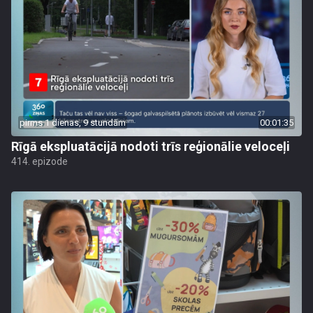
pirms 1 dienas, 9 stundām
00:01:35
Rīgā ekspluatācijā nodoti trīs reģionālie veloceļi
414. epizode