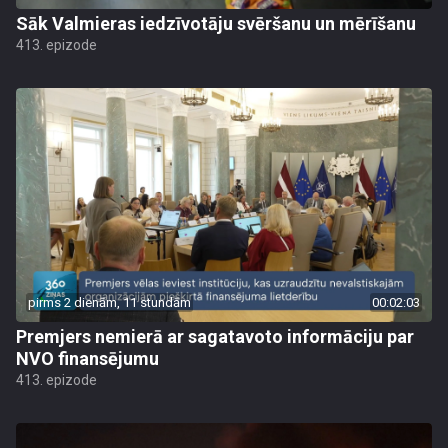
Sāk Valmieras iedzīvotāju svēršanu un mērīšanu
413. epizode
pirms 2 dienām, 11 stundām
00:02:03
Premjers nemierā ar sagatavoto informāciju par
NVO finansējumu
413. epizode