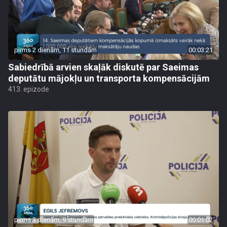
pirms 2 dienām, 11 stundām
00:03:21
Sabiedrībā arvien skaļāk diskutē par Saeimas
deputātu mājokļu un transporta kompensācijām
413. epizode
pirms 3 dienām, 9 stundām
00:01:02