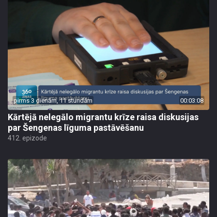
pirms 3 dienām, 11 stundām
00:03:08
Kārtējā nelegālo migrantu krīze raisa diskusijas
par Šengenas līguma pastāvēšanu
412. epizode