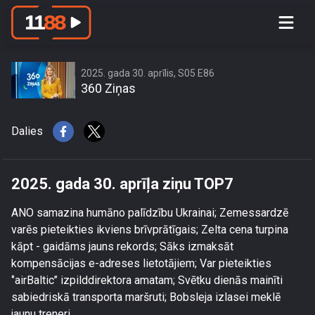
2025. gada 30. aprīļa ziņu TOP7
2025. gada 30. aprīlis, S05 E86
360 Ziņas
Dalies
2025. gada 30. aprīļa ziņu TOP7
ANO samazina humāno palīdzību Ukrainai; Zemessardzē
varēs pieteikties ikviens brīvprātīgais; Zelta cena turpina
kāpt - gaidāms jauns rekords; Sāks izmaksāt
kompensācijas e-adreses lietotājiem; Var pieteikties
‘’airBaltic’’ izpilddirektora amatam; Svētku dienās mainīti
sabiedriskā transporta maršruti; Bobsleja izlasei meklē
jaunu treneri.