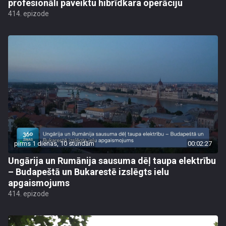
profesionāli paveiktu hibrīdkara operāciju
414. epizode
pirms 1 dienas, 10 stundām
00:02:27
Ungārija un Rumānija sausuma dēļ taupa elektrību
– Budapeštā un Bukarestē izslēgts ielu
apgaismojums
414. epizode