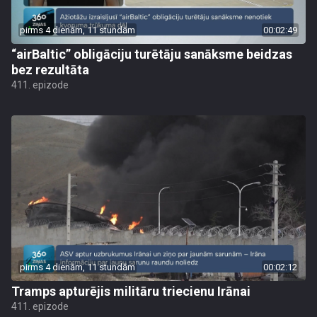
pirms 4 dienām, 11 stundām
00:02:49
“airBaltic” obligāciju turētāju sanāksme beidzas
bez rezultāta
411. epizode
pirms 4 dienām, 11 stundām
00:02:12
Tramps apturējis militāru triecienu Irānai
411. epizode