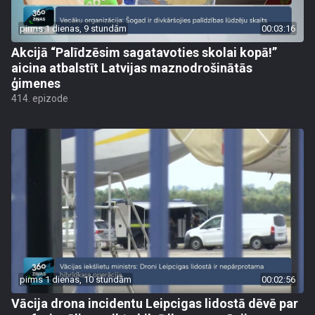
pirms 1 dienas, 9 stundām
00:03:16
Akcijā “Palīdzēsim sagatavoties skolai kopā!”
aicina atbalstīt Latvijas maznodrošinātās
ģimenes
414. epizode
pirms 1 dienas, 10 stundām
00:02:56
Vācija drona incidentu Leipcigas lidostā dēvē par