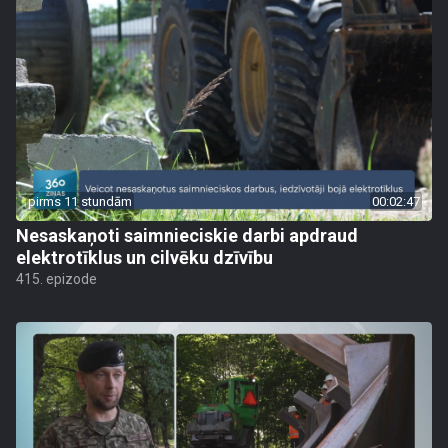
pirms 11 stundām
00:02:47
Nesaskaņoti saimnieciskie darbi apdraud
elektrotīklus un cilvēku dzīvību
415. epizode