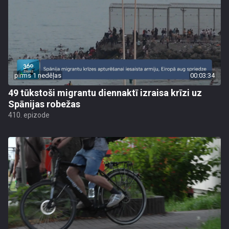
pirms 1 nedēļas
00:03:34
49 tūkstoši migrantu diennaktī izraisa krīzi uz
Spānijas robežas
410. epizode