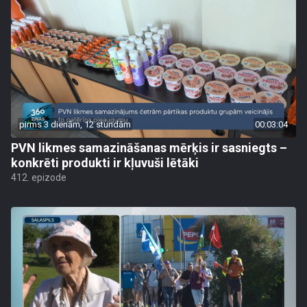
pirms 3 dienām, 12 stundām
00:03:04
PVN likmes samazināšanas mērķis ir sasniegts –
konkrēti produkti ir kļuvuši lētāki
412. epizode