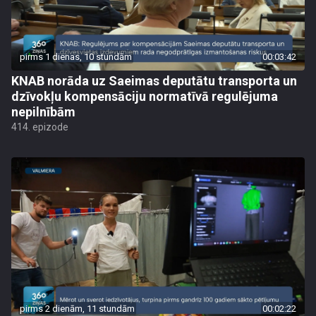
pirms 1 dienas, 10 stundām
00:03:42
KNAB norāda uz Saeimas deputātu transporta un
dzīvokļu kompensāciju normatīvā regulējuma
nepilnībām
414. epizode
pirms 2 dienām, 11 stundām
00:02:22