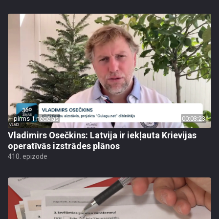
pirms 1 nedēļas
00:03:23
Vladimirs Osečkins: Latvija ir iekļauta Krievijas
operatīvās izstrādes plānos
410. epizode