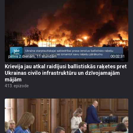
pirms 2 dienām, 11 stundām
00:02:31
Krievija jau atkal raidījusi ballistiskās raķetes pret
Ukrainas civilo infrastruktūru un dzīvojamajām
mājām
413. epizode