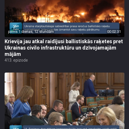
pirms 1 dienas, 12 stundām
00:02:31
Krievija jau atkal raidījusi ballistiskās raķetes pret
Ukrainas civilo infrastruktūru un dzīvojamajām
mājām
413. epizode