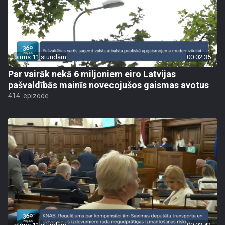
pirms 11 stundām
00:02:35
Par vairāk nekā 6 miljoniem eiro Latvijas
pašvaldībās mainīs novecojušos gaismas avotus
414. epizode