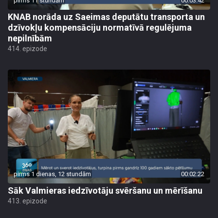
pirms 11 stundām
00:03:42
KNAB norāda uz Saeimas deputātu transporta un
dzīvokļu kompensāciju normatīvā regulējuma
nepilnībām
414. epizode
pirms 1 dienas, 12 stundām
00:02:22
Sāk Valmieras iedzīvotāju svēršanu un mērīšanu
413. epizode