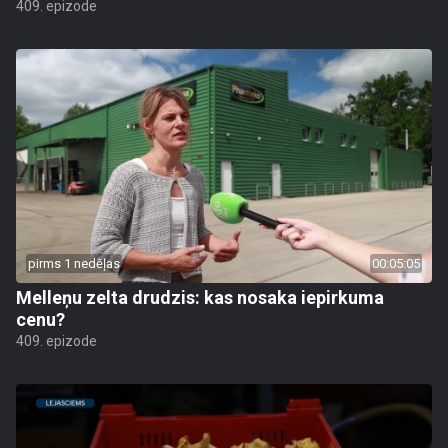
409. epizode
pirms 1 nedēļas
00:05:05
Melleņu zelta drudzis: kas nosaka iepirkuma
cenu?
409. epizode