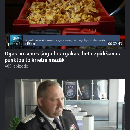
pirms 1 nedēļas
00:02:49
Ogas un sēnes šogad dārgākas, bet uzpirkšanas
punktos to krietni mazāk
409. epizode