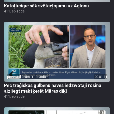
Katoļticīgie sāk svētceļojumu uz Aglonu
411. epizode
pirms 3 dienām, 11 stundām
00:01:44
Pēc traģiskas gulbēnu nāves iedzīvotāji rosina
aizliegt makšķerēt Māras dīķī
411. epizode