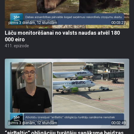
pirms 3 dienām, 12 stundām
00:03:27
Lāču monitorēšanai no valsts naudas atvēl 180
000 eiro
411. epizode
pirms 3 dienām, 12 stundām
00:02:49
“airBaltic” obligāciju turētāju sanāksme beidzas