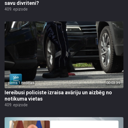
savu divriteni?
409. epizode
pirms 1 nedēļas
00:03:39
Iereibusi policiste izraisa avāriju un aizbēg no
notikuma vietas
409. epizode