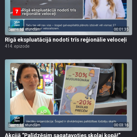
pirms 10 stundām
00:01:35
Rīgā ekspluatācijā nodoti trīs reģionālie veloceļi
414. epizode
pirms 11 stundām
00:03:16
Akcijā “Palīdzēsim sagatavoties skolai kopā!”