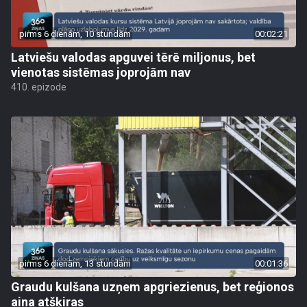
pirms 6 dienām, 10 stundām
00:02:21
Latviešu valodas apguvei tērē miljonus, bet
vienotas sistēmas joprojām nav
410. epizode
pirms 6 dienām, 13 stundām
00:01:36
Graudu kulšana uzņem apgriezienus, bet reģionos
aina atšķiras