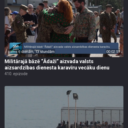
pirms 6 dienām, 13 stundām
00:02:51
Militārajā bāzē “Ādaži” aizvada valsts
aizsardzības dienesta karavīru vecāku dienu
410. epizode