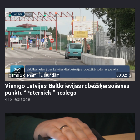
pirms 2 dienām, 12 stundām
00:02:13
Vienīgo Latvijas-Baltkrievijas robežšķērsošanas
punktu “Pāternieki” neslēgs
412. epizode