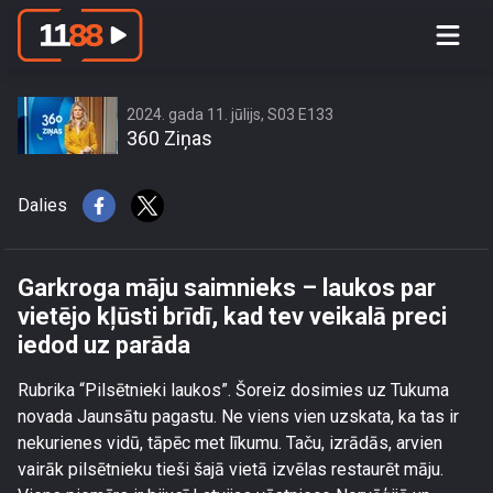
Garkroga māju saimnieks – laukos par
vietējo kļūsti brīdī, kad tev veikalā
preci iedod uz parāda
2024. gada 11. jūlijs, S03 E133
360 Ziņas
Dalies
Garkroga māju saimnieks – laukos par
vietējo kļūsti brīdī, kad tev veikalā preci
iedod uz parāda
Rubrika “Pilsētnieki laukos”. Šoreiz dosimies uz Tukuma
novada Jaunsātu pagastu. Ne viens vien uzskata, ka tas ir
nekurienes vidū, tāpēc met līkumu. Taču, izrādās, arvien
vairāk pilsētnieku tieši šajā vietā izvēlas restaurēt māju.