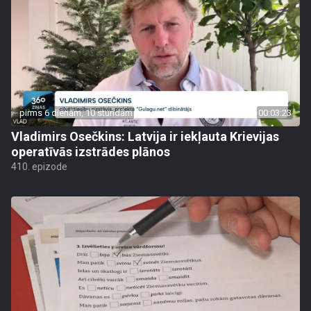
pirms 6 dienām, 10 stundām
00:03:23
Vladimirs Osečkins: Latvija ir iekļauta Krievijas
operatīvās izstrādes plānos
410. epizode