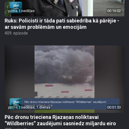
pirms 1 nedēļas
00:16:02
Ruks: Policisti ir tāda pati sabiedrība kā pārējie -
ar savām problēmām un emocijām
409. epizode
pirms 1 nedēļas, 1 dienas
00:01:53
Pēc dronu trieciena Rjazaņas noliktavai
“Wildberries” zaudējumi sasniedz miljardu eiro