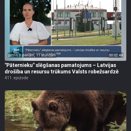
pirms 3 dienām, 11 stundām
00:02:44
"Pāternieku" slēgšanas pamatojums – Latvijas
drošība un resursu trūkums Valsts robežsardzē
411. epizode