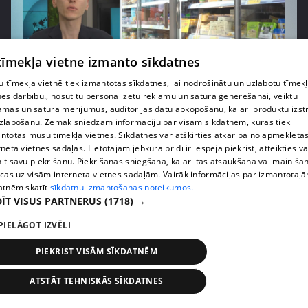
 tīmekļa vietne izmanto sīkdatnes
 tīmekļa vietnē tiek izmantotas sīkdatnes, lai nodrošinātu un uzlabotu tīmek
nes darbību., nosūtītu personalizētu reklāmu un satura ģenerēšanai, veiktu
pirms 1 nedēļas, 1 dienas
00:03:37
āmas un satura mērījumus, auditorijas datu apkopošanu, kā arī produktu izst
zlabošanu. Zemāk sniedzam informāciju par visām sīkdatnēm, kuras tiek
Pārtiku pērkam vairāk, bet vai “zemo cenu grozs”
ntotas mūsu tīmekļa vietnēs. Sīkdatnes var atšķirties atkarībā no apmeklētā
tiešām samazina kopējo čeku?
rneta vietnes sadaļas. Lietotājam jebkurā brīdī ir iespēja piekrist, atteikties va
408. epizode
īt savu piekrišanu. Piekrišanas sniegšana, kā arī tās atsaukšana vai mainīša
ecas uz visām interneta vietnes sadaļām. Vairāk informācijas par izmantotaj
atnēm skatīt
sīkdatņu izmantošanas noteikumos.
ĪT VISUS PARTNERUS
(1718) →
PIELĀGOT IZVĒLI
PIEKRIST VISĀM SĪKDATNĒM
ATSTĀT TEHNISKĀS SĪKDATNES