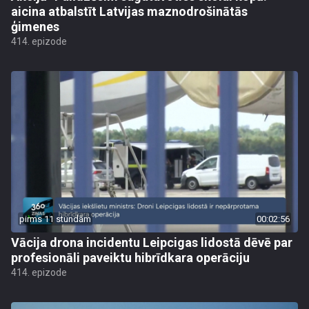
aicina atbalstīt Latvijas maznodrošinātās
ģimenes
414. epizode
pirms 11 stundām
00:02:56
Vācija drona incidentu Leipcigas lidostā dēvē par
profesionāli paveiktu hibrīdkara operāciju
414. epizode