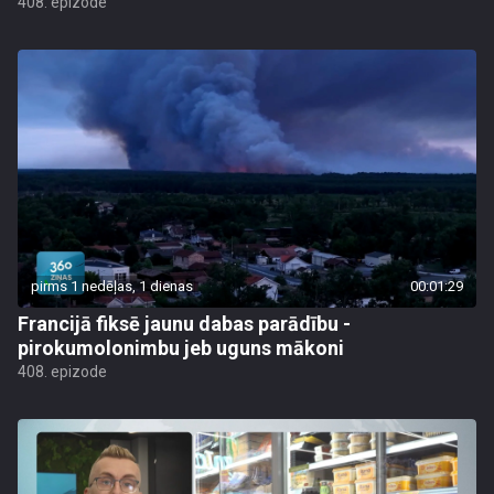
408. epizode
pirms 1 nedēļas, 1 dienas
00:01:29
Francijā fiksē jaunu dabas parādību -
pirokumolonimbu jeb uguns mākoni
408. epizode