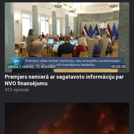
pirms 1 dienas, 12 stundām
00:02:03
Premjers nemierā ar sagatavoto informāciju par
NVO finansējumu
413. epizode