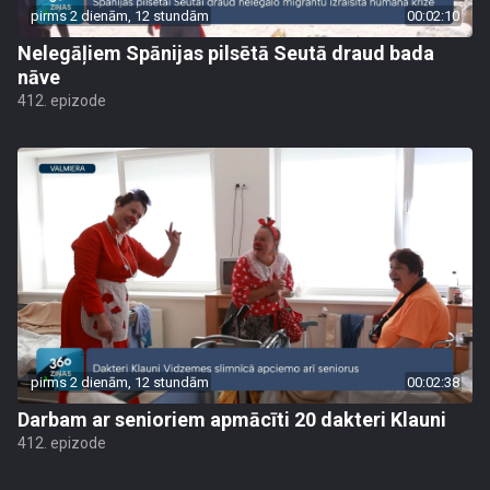
pirms 2 dienām, 12 stundām
00:02:10
Nelegāļiem Spānijas pilsētā Seutā draud bada
nāve
412. epizode
pirms 2 dienām, 12 stundām
00:02:38
Darbam ar senioriem apmācīti 20 dakteri Klauni
412. epizode