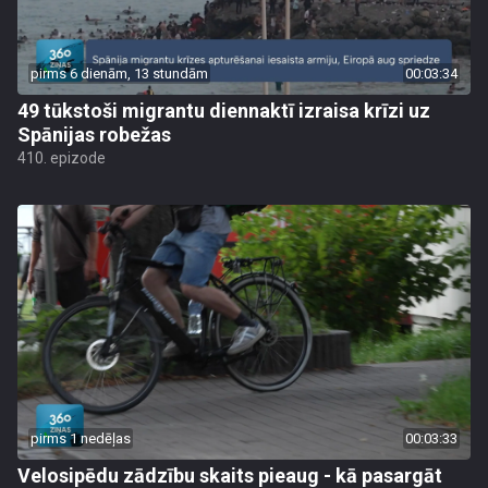
pirms 6 dienām, 13 stundām
00:03:34
49 tūkstoši migrantu diennaktī izraisa krīzi uz
Spānijas robežas
410. epizode
pirms 1 nedēļas
00:03:33
Velosipēdu zādzību skaits pieaug - kā pasargāt