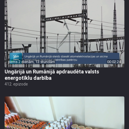
pirms 2 dienām, 13 stundām
00:02:24
Ungārijā un Rumānijā apdraudēta valsts
energotīklu darbība
412. epizode