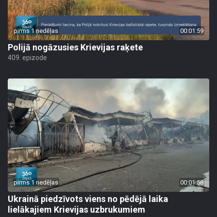
pirms 1 nedēļas
00:01:59
Polijā nogāzusies Krievijas raķete
409. epizode
pirms 1 nedēļas
00:01:58
Ukrainā piedzīvots viens no pēdējā laika
lielākajiem Krievijas uzbrukumiem