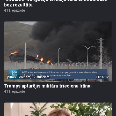
bez rezultāta
411. epizode
pirms 3 dienām, 12 stundām
00:02:12
Tramps apturējis militāru triecienu Irānai
411. epizode