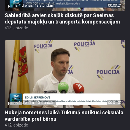
pirms 1 dienas, 13 stundām
00:03:21
Sabiedrībā arvien skaļāk diskutē par Saeimas
deputātu mājokļu un transporta kompensācijām
413. epizode
pirms 2 dienām, 10 stundām
00:01:02
Hokeja nometnes laikā Tukumā notikusi seksuāla
vardarbība pret bērnu
412. epizode