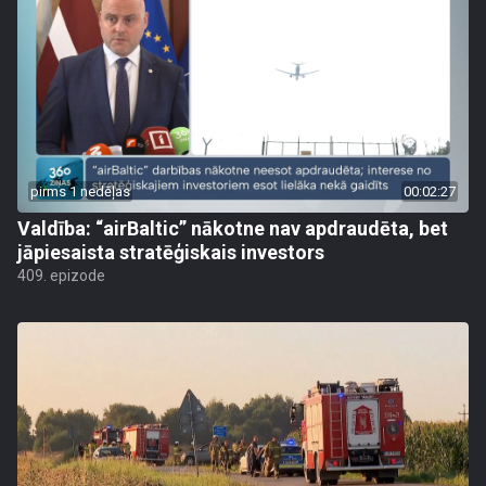
pirms 1 nedēļas
00:02:27
Valdība: “airBaltic” nākotne nav apdraudēta, bet
jāpiesaista stratēģiskais investors
409. epizode