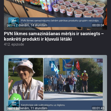
pirms 2 dienām, 14 stundām
00:03:04
PVN likmes samazināšanas mērķis ir sasniegts –
konkrēti produkti ir kļuvuši lētāki
412. epizode
pirms 3 dienām, 11 stundām
00:01:45