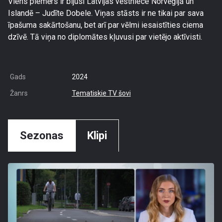
Viens piemērs ir bijusī Latvijas vēstniece Norvēģijā un
Islandē – Judīte Dobele. Viņas stāsts ir ne tikai par sava
īpašuma sakārtošanu, bet arī par vēlmi iesaistīties ciema
dzīvē. Tā viņa no diplomātes kļuvusi par vietējo aktīvisti.
Gads
2024
Žanrs
Tematiskie TV šovi
Sezonas
Klipi