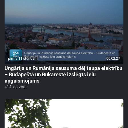
pirms 11 stundām
00:02:27
Ungārija un Rumānija sausuma dēļ taupa elektrību
– Budapeštā un Bukarestē izslēgts ielu
apgaismojums
414. epizode