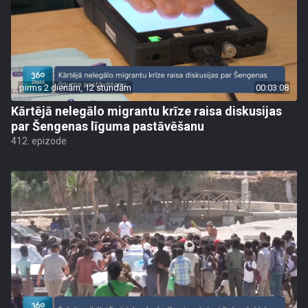
pirms 2 dienām, 12 stundām
00:03:08
Kārtējā nelegālo migrantu krīze raisa diskusijas
par Šengenas līguma pastāvēšanu
412. epizode