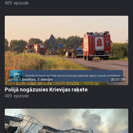
409. epizode
pirms 1 nedēļas, 3 dienām
00:01:59
Polijā nogāzusies Krievijas raķete
409. epizode