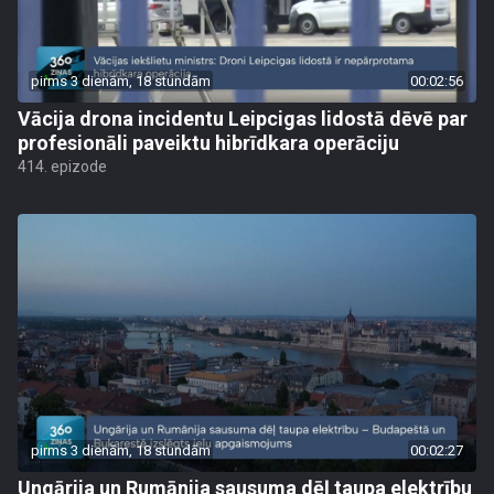
pirms 3 dienām, 18 stundām
00:02:56
Vācija drona incidentu Leipcigas lidostā dēvē par
profesionāli paveiktu hibrīdkara operāciju
414. epizode
pirms 3 dienām, 18 stundām
00:02:27
Ungārija un Rumānija sausuma dēļ taupa elektrību