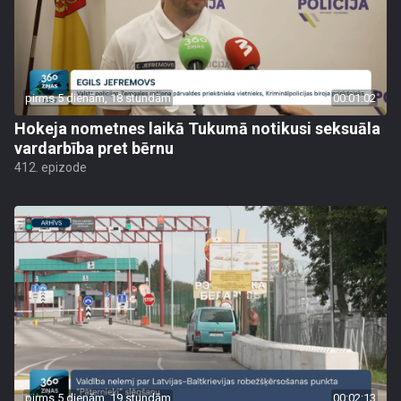
pirms 5 dienām, 18 stundām
00:01:02
Hokeja nometnes laikā Tukumā notikusi seksuāla
vardarbība pret bērnu
412. epizode
pirms 5 dienām, 19 stundām
00:02:13