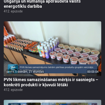
Ungārijā un Rumānijā apdraudēta valsts
energotīklu darbība
412. epizode
pirms 5 dienām, 21 stundas
00:03:04
PVN likmes samazināšanas mērķis ir sasniegts –
konkrēti produkti ir kļuvuši lētāki
412. epizode