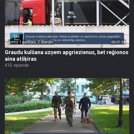
pirms 1 nedēļas, 2 dienām
00:01:36
Graudu kulšana uzņem apgriezienus, bet reģionos
aina atšķiras
410. epizode