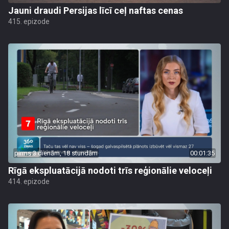
Jauni draudi Persijas līcī ceļ naftas cenas
415. epizode
pirms 3 dienām, 18 stundām
00:01:35
Rīgā ekspluatācijā nodoti trīs reģionālie veloceļi
414. epizode