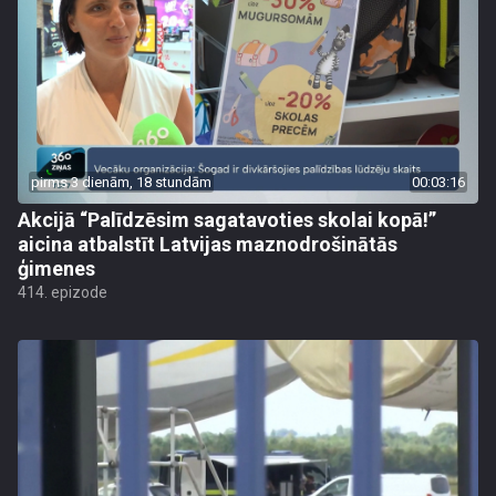
pirms 3 dienām, 18 stundām
00:03:16
Akcijā “Palīdzēsim sagatavoties skolai kopā!”
aicina atbalstīt Latvijas maznodrošinātās
ģimenes
414. epizode