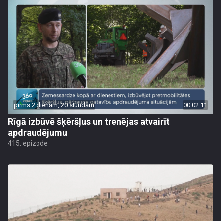
pirms 2 dienām, 20 stundām
00:02:11
Rīgā izbūvē šķēršļus un trenējas atvairīt
apdraudējumu
415. epizode