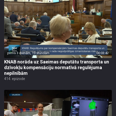
pirms 3 dienām, 19 stundām
00:03:42
KNAB norāda uz Saeimas deputātu transporta un
dzīvokļu kompensāciju normatīvā regulējuma
nepilnībām
414. epizode