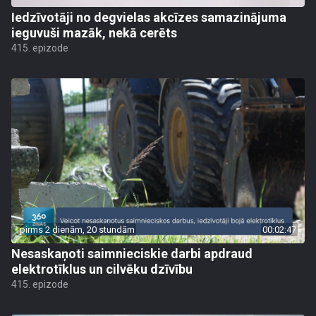
Iedzīvotāji no degvielas akcīzes samazinājuma
ieguvuši mazāk, nekā cerēts
415. epizode
pirms 2 dienām, 20 stundām
00:02:47
Nesaskaņoti saimnieciskie darbi apdraud
elektrotīklus un cilvēku dzīvību
415. epizode