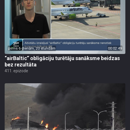
pirms 6 dienām, 20 stundām
00:02:49
“airBaltic” obligāciju turētāju sanāksme beidzas
bez rezultāta
411. epizode