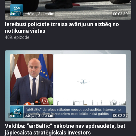
pirms 1 nedēļas, 3 dienām
00:03:39
Iereibusi policiste izraisa avāriju un aizbēg no
notikuma vietas
409. epizode
pirms 1 nedēļas, 3 dienām
00:02:27
Valdība: “airBaltic” nākotne nav apdraudēta, bet
jāpiesaista stratēģiskais investors