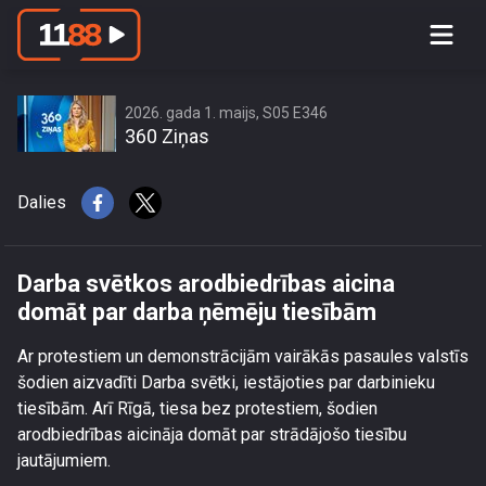
Darba svētkos arodbiedrības aicina
domāt par darba ņēmēju tiesībām
2026. gada 1. maijs, S05 E346
360 Ziņas
Dalies
Darba svētkos arodbiedrības aicina
domāt par darba ņēmēju tiesībām
Ar protestiem un demonstrācijām vairākās pasaules valstīs
šodien aizvadīti Darba svētki, iestājoties par darbinieku
tiesībām. Arī Rīgā, tiesa bez protestiem, šodien
arodbiedrības aicināja domāt par strādājošo tiesību
jautājumiem.