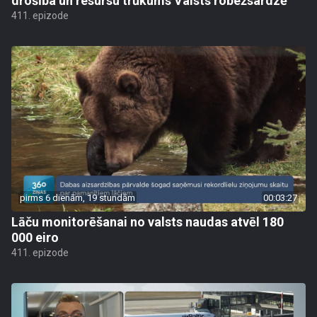
drošība un resursu trūkums Valsts robežsardzē
411. epizode
pirms 6 dienām, 19 stundām
00:03:27
Lāču monitorēšanai no valsts naudas atvēl 180
000 eiro
411. epizode