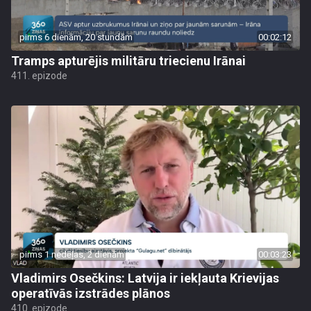
pirms 6 dienām, 20 stundām
00:02:12
Tramps apturējis militāru triecienu Irānai
411. epizode
pirms 1 nedēļas, 2 dienām
00:03:23
Vladimirs Osečkins: Latvija ir iekļauta Krievijas
operatīvās izstrādes plānos
410. epizode