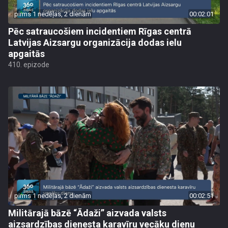
pirms 1 nedēļas, 2 dienām
00:02:01
Pēc satraucošiem incidentiem Rīgas centrā
Latvijas Aizsargu organizācija dodas ielu
apgaitās
410. epizode
pirms 1 nedēļas, 2 dienām
00:02:51
Militārajā bāzē “Ādaži” aizvada valsts
aizsardzības dienesta karavīru vecāku dienu