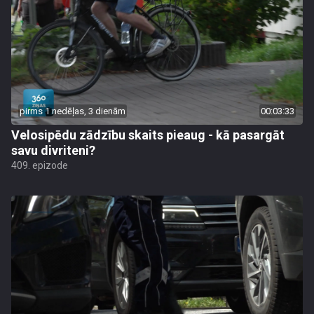
pirms 1 nedēļas, 3 dienām
00:03:33
Velosipēdu zādzību skaits pieaug - kā pasargāt
savu divriteni?
409. epizode