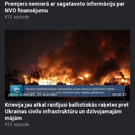
Premjers nemierā ar sagatavoto informāciju par
NVO finansējumu
413. epizode
pirms 4 dienām, 20 stundām
00:02:31
Krievija jau atkal raidījusi ballistiskās raķetes pret
Ukrainas civilo infrastruktūru un dzīvojamajām
mājām
413. epizode