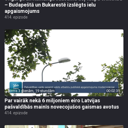
– Budapeštā un Bukarestē izslēgts ielu
apgaismojums
414. epizode
pirms 3 dienām, 19 stundām
00:02:35
Par vairāk nekā 6 miljoniem eiro Latvijas
pašvaldībās mainīs novecojušos gaismas avotus
414. epizode