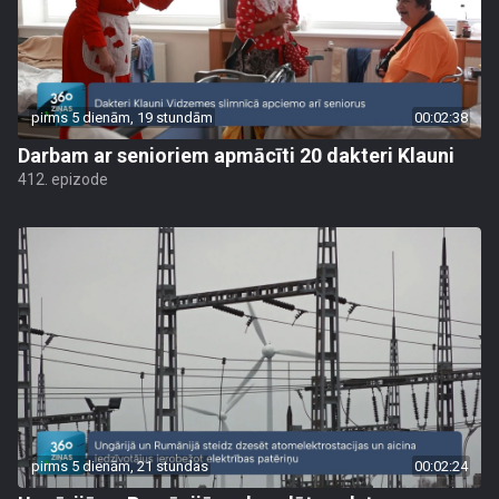
pirms 5 dienām, 19 stundām
00:02:38
Darbam ar senioriem apmācīti 20 dakteri Klauni
412. epizode
pirms 5 dienām, 21 stundas
00:02:24