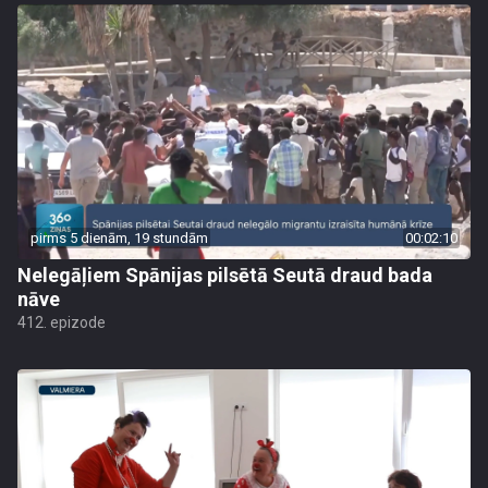
pirms 5 dienām, 19 stundām
00:02:10
Nelegāļiem Spānijas pilsētā Seutā draud bada
nāve
412. epizode