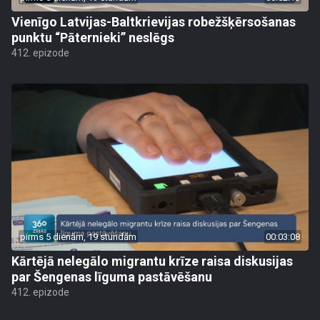
Vienīgo Latvijas-Baltkrievijas robežšķērsošanas
punktu “Pāternieki” neslēgs
412. epizode
pirms 5 dienām, 19 stundām
00:03:08
Kārtējā nelegālo migrantu krīze raisa diskusijas
par Šengenas līguma pastāvēšanu
412. epizode