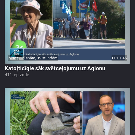
pirms 6 dienām, 19 stundām
00:01:45
Katoļticīgie sāk svētceļojumu uz Aglonu
411. epizode