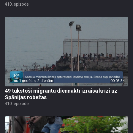
410. epizode
pirms 1 nedēļas, 2 dienām
00:03:34
49 tūkstoši migrantu diennaktī izraisa krīzi uz
Spānijas robežas
410. epizode