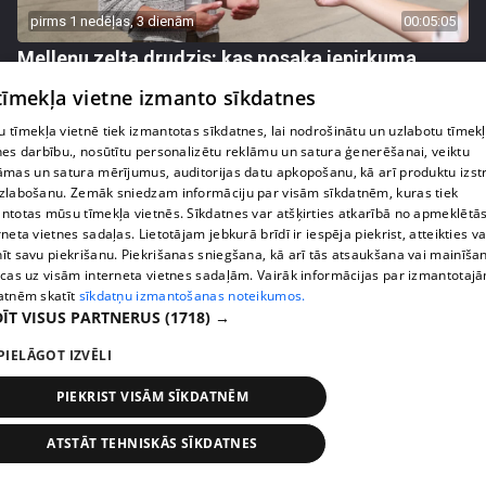
pirms 1 nedēļas, 3 dienām
00:05:05
Melleņu zelta drudzis: kas nosaka iepirkuma
cenu?
 tīmekļa vietne izmanto sīkdatnes
409. epizode
 tīmekļa vietnē tiek izmantotas sīkdatnes, lai nodrošinātu un uzlabotu tīmek
nes darbību., nosūtītu personalizētu reklāmu un satura ģenerēšanai, veiktu
āmas un satura mērījumus, auditorijas datu apkopošanu, kā arī produktu izst
zlabošanu. Zemāk sniedzam informāciju par visām sīkdatnēm, kuras tiek
ntotas mūsu tīmekļa vietnēs. Sīkdatnes var atšķirties atkarībā no apmeklētā
rneta vietnes sadaļas. Lietotājam jebkurā brīdī ir iespēja piekrist, atteikties va
īt savu piekrišanu. Piekrišanas sniegšana, kā arī tās atsaukšana vai mainīša
ecas uz visām interneta vietnes sadaļām. Vairāk informācijas par izmantotaj
atnēm skatīt
sīkdatņu izmantošanas noteikumos.
ĪT VISUS PARTNERUS
(1718) →
PIELĀGOT IZVĒLI
pirms 1 nedēļas, 3 dienām
00:02:49
PIEKRIST VISĀM SĪKDATNĒM
Ogas un sēnes šogad dārgākas, bet uzpirkšanas
punktos to krietni mazāk
ATSTĀT TEHNISKĀS SĪKDATNES
409. epizode