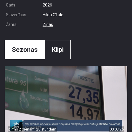
Gads
2026
Slavenības
Hilda Cīrule
Žanrs
Ziņas
Sezonas
Klipi
pirms 2 dienām, 20 stundām
00:03:26