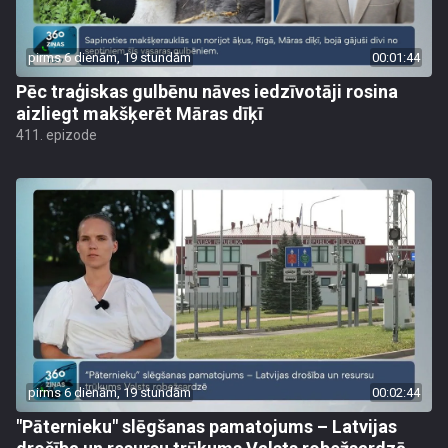
pirms 6 dienām, 19 stundām
00:01:44
Pēc traģiskas gulbēnu nāves iedzīvotāji rosina
aizliegt makšķerēt Māras dīķī
411. epizode
pirms 6 dienām, 19 stundām
00:02:44
"Pāternieku" slēgšanas pamatojums – Latvijas