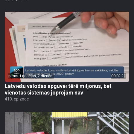
pirms 1 nedēļas, 2 dienām
00:02:21
Latviešu valodas apguvei tērē miljonus, bet
vienotas sistēmas joprojām nav
410. epizode