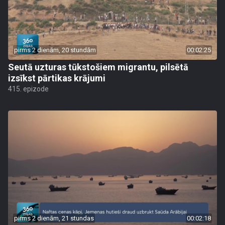
pirms 2 dienām, 20 stundām
00:02:25
Seutā uzturas tūkstošiem migrantu, pilsētā
izsīkst pārtikas krājumi
415. epizode
pirms 2 dienām, 21 stundas
00:02:18