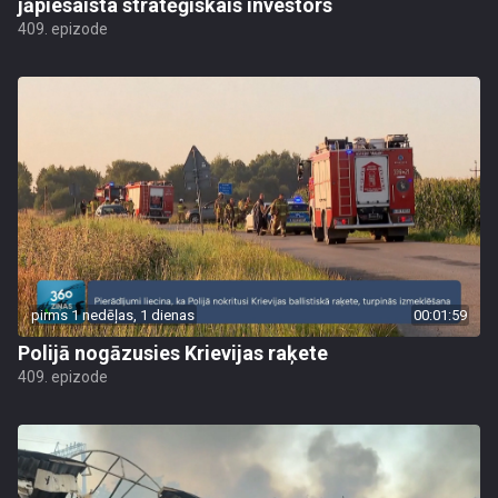
jāpiesaista stratēģiskais investors
409. epizode
pirms 1 nedēļas, 1 dienas
00:01:59
Polijā nogāzusies Krievijas raķete
409. epizode