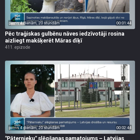
pirms 4 dienām, 20 stundām
00:01:44
Pēc traģiskas gulbēnu nāves iedzīvotāji rosina
aizliegt makšķerēt Māras dīķī
411. epizode
pirms 4 dienām, 20 stundām
00:02:44
"Pāternieku" slēgšanas pamatojums – Latvijas