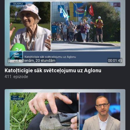
pirms 4 dienām, 20 stundām
00:01:45
Katoļticīgie sāk svētceļojumu uz Aglonu
411. epizode