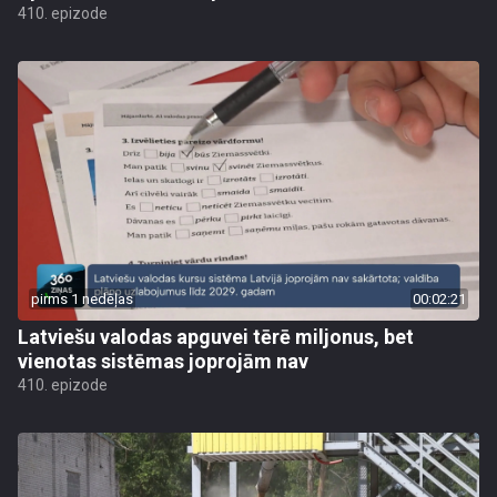
410. epizode
pirms 1 nedēļas
00:02:21
Latviešu valodas apguvei tērē miljonus, bet
vienotas sistēmas joprojām nav
410. epizode