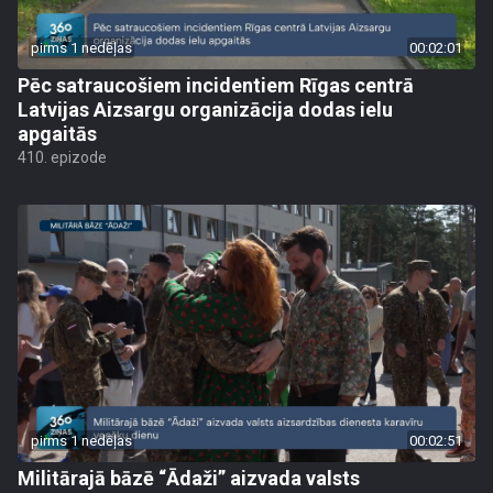
pirms 1 nedēļas
00:02:01
Pēc satraucošiem incidentiem Rīgas centrā
Latvijas Aizsargu organizācija dodas ielu
apgaitās
410. epizode
pirms 1 nedēļas
00:02:51
Militārajā bāzē “Ādaži” aizvada valsts