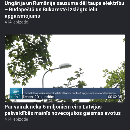
Ungārija un Rumānija sausuma dēļ taupa elektrību
– Budapeštā un Bukarestē izslēgts ielu
apgaismojums
414. epizode
pirms 1 dienas, 20 stundām
00:02:35
Par vairāk nekā 6 miljoniem eiro Latvijas
pašvaldībās mainīs novecojušos gaismas avotus
414. epizode