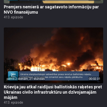
Premjers nemierā ar sagatavoto informāciju par
NVO finansējumu
413. epizode
pirms 2 dienām, 21 stundas
00:02:31
Krievija jau atkal raidījusi ballistiskās raķetes pret
Ukrainas civilo infrastruktūru un dzīvojamajām
mājām
413. epizode