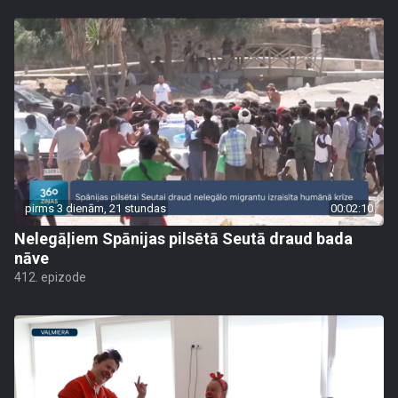
pirms 3 dienām, 21 stundas
00:02:10
Nelegāļiem Spānijas pilsētā Seutā draud bada
nāve
412. epizode