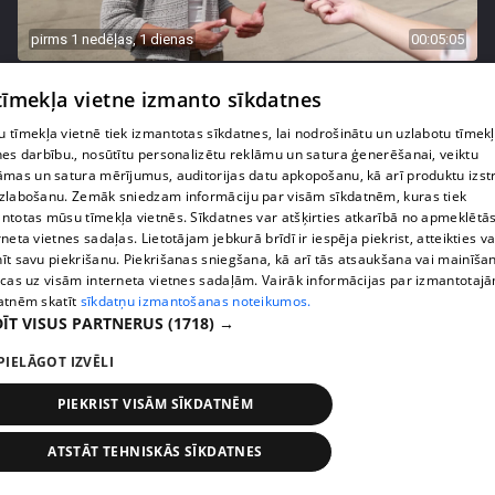
pirms 1 nedēļas, 1 dienas
00:05:05
Melleņu zelta drudzis: kas nosaka iepirkuma
 tīmekļa vietne izmanto sīkdatnes
cenu?
409. epizode
 tīmekļa vietnē tiek izmantotas sīkdatnes, lai nodrošinātu un uzlabotu tīmek
nes darbību., nosūtītu personalizētu reklāmu un satura ģenerēšanai, veiktu
āmas un satura mērījumus, auditorijas datu apkopošanu, kā arī produktu izst
zlabošanu. Zemāk sniedzam informāciju par visām sīkdatnēm, kuras tiek
ntotas mūsu tīmekļa vietnēs. Sīkdatnes var atšķirties atkarībā no apmeklētā
rneta vietnes sadaļas. Lietotājam jebkurā brīdī ir iespēja piekrist, atteikties va
īt savu piekrišanu. Piekrišanas sniegšana, kā arī tās atsaukšana vai mainīša
ecas uz visām interneta vietnes sadaļām. Vairāk informācijas par izmantotaj
atnēm skatīt
sīkdatņu izmantošanas noteikumos.
ĪT VISUS PARTNERUS
(1718) →
PIELĀGOT IZVĒLI
PIEKRIST VISĀM SĪKDATNĒM
pirms 1 nedēļas, 1 dienas
00:02:49
Ogas un sēnes šogad dārgākas, bet uzpirkšanas
ATSTĀT TEHNISKĀS SĪKDATNES
punktos to krietni mazāk