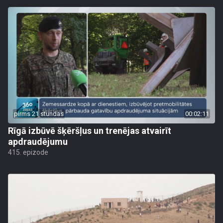
pirms 21 stundas
00:02:11
Rīgā izbūvē šķēršļus un trenējas atvairīt
apdraudējumu
415. epizode