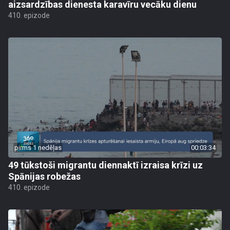
aizsardzības dienesta karavīru vecāku dienu
410. epizode
pirms 1 nedēļas
00:03:34
49 tūkstoši migrantu diennaktī izraisa krīzi uz
Spānijas robežas
410. epizode