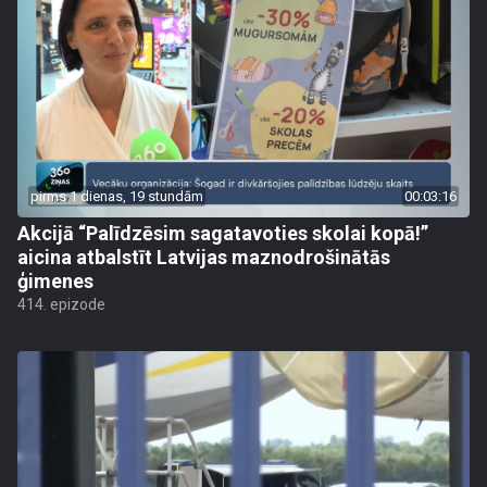
pirms 1 dienas, 19 stundām
00:03:16
Akcijā “Palīdzēsim sagatavoties skolai kopā!”
aicina atbalstīt Latvijas maznodrošinātās
ģimenes
414. epizode