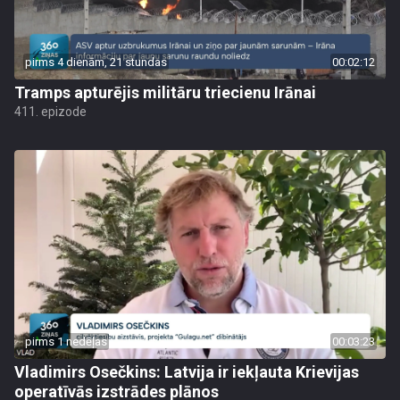
pirms 4 dienām, 21 stundas
00:02:12
Tramps apturējis militāru triecienu Irānai
411. epizode
pirms 1 nedēļas
00:03:23
Vladimirs Osečkins: Latvija ir iekļauta Krievijas
operatīvās izstrādes plānos