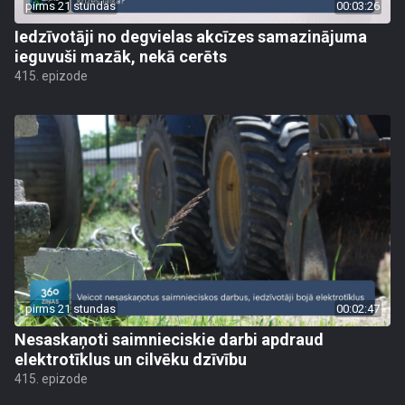
pirms 21 stundas
00:03:26
Iedzīvotāji no degvielas akcīzes samazinājuma
ieguvuši mazāk, nekā cerēts
415. epizode
pirms 21 stundas
00:02:47
Nesaskaņoti saimnieciskie darbi apdraud
elektrotīklus un cilvēku dzīvību
415. epizode