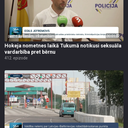
pirms 3 dienām, 19 stundām
00:01:02
Hokeja nometnes laikā Tukumā notikusi seksuāla
vardarbība pret bērnu
412. epizode