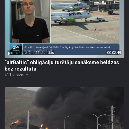
pirms 4 dienām, 21 stundas
00:02:49
“airBaltic” obligāciju turētāju sanāksme beidzas
bez rezultāta
411. epizode