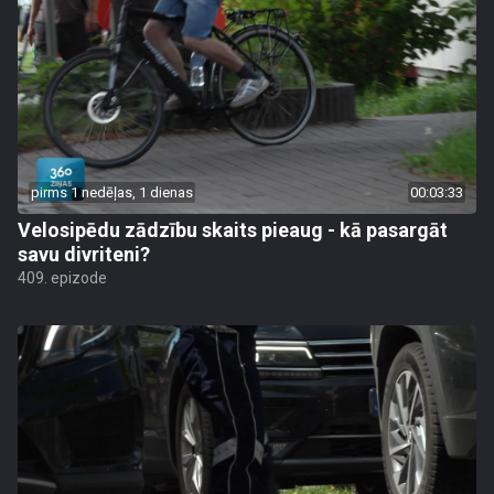
pirms 1 nedēļas, 1 dienas
00:03:33
Velosipēdu zādzību skaits pieaug - kā pasargāt
savu divriteni?
409. epizode