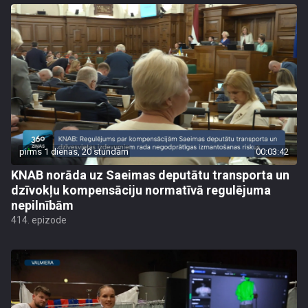
pirms 1 dienas, 20 stundām
00:03:42
KNAB norāda uz Saeimas deputātu transporta un
dzīvokļu kompensāciju normatīvā regulējuma
nepilnībām
414. epizode