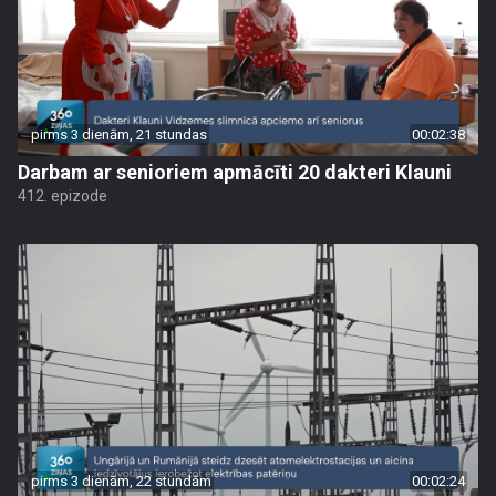
pirms 3 dienām, 21 stundas
00:02:38
Darbam ar senioriem apmācīti 20 dakteri Klauni
412. epizode
pirms 3 dienām, 22 stundām
00:02:24