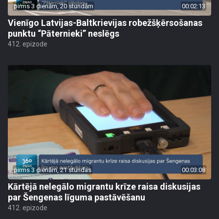
pirms 3 dienām, 20 stundām
00:02:13
Vienīgo Latvijas-Baltkrievijas robežšķērsošanas
punktu “Pāternieki” neslēgs
412. epizode
pirms 3 dienām, 21 stundas
00:03:08
Kārtējā nelegālo migrantu krīze raisa diskusijas
par Šengenas līguma pastāvēšanu
412. epizode