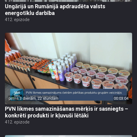
Ungārijā un Rumānijā apdraudēta valsts
energotīklu darbība
412. epizode
pirms 3 dienām, 22 stundām
00:03:04
PVN likmes samazināšanas mērķis ir sasniegts –
konkrēti produkti ir kļuvuši lētāki
412. epizode