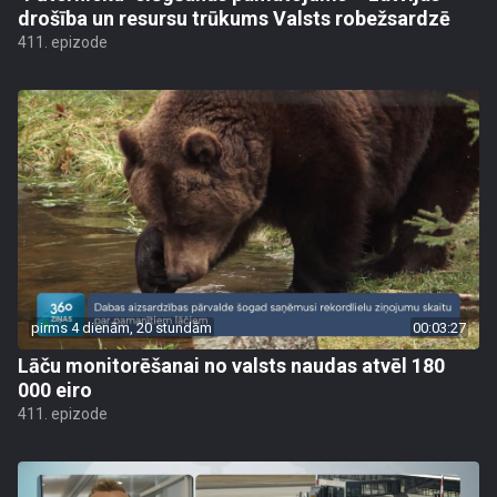
drošība un resursu trūkums Valsts robežsardzē
411. epizode
pirms 4 dienām, 20 stundām
00:03:27
Lāču monitorēšanai no valsts naudas atvēl 180
000 eiro
411. epizode