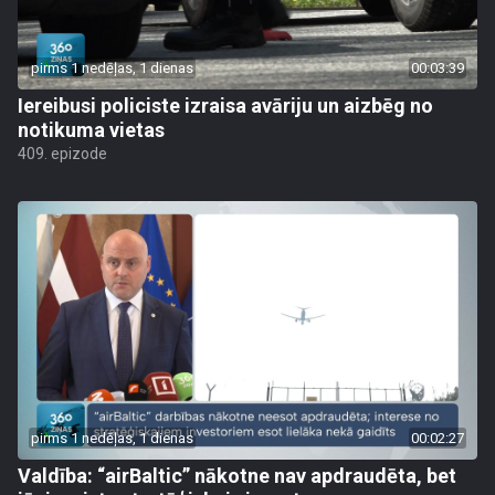
pirms 1 nedēļas, 1 dienas
00:03:39
Iereibusi policiste izraisa avāriju un aizbēg no
notikuma vietas
409. epizode
pirms 1 nedēļas, 1 dienas
00:02:27
Valdība: “airBaltic” nākotne nav apdraudēta, bet