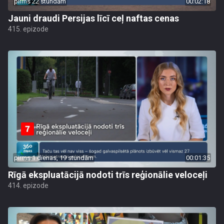
pirms 22 stundām
00:02:18
Jauni draudi Persijas līcī ceļ naftas cenas
415. epizode
pirms 1 dienas, 19 stundām
00:01:35
Rīgā ekspluatācijā nodoti trīs reģionālie veloceļi
414. epizode