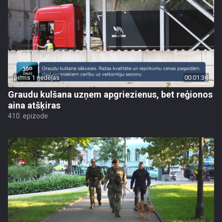
pirms 1 nedēļas
00:01:36
Graudu kulšana uzņem apgriezienus, bet reģionos
aina atšķiras
410. epizode