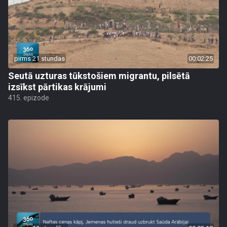
pirms 21 stundas
00:02:25
Seutā uzturas tūkstošiem migrantu, pilsētā
izsīkst pārtikas krājumi
415. epizode