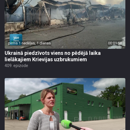
pirms 1 nedēļas, 1 dienas
00:01:58
Ukrainā piedzīvots viens no pēdējā laika
lielākajiem Krievijas uzbrukumiem
409. epizode