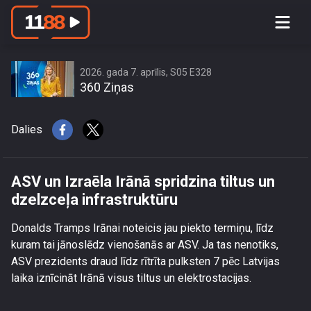
ASV un Izraēla Irānā spridzina tiltus un
dzelzceļa infrastruktūru
2026. gada 7. aprīlis, S05 E328
360 Ziņas
Dalies
ASV un Izraēla Irānā spridzina tiltus un
dzelzceļa infrastruktūru
Donalds Tramps Irānai noteicis jau piekto termiņu, līdz
kuram tai jānoslēdz vienošanās ar ASV. Ja tas nenotiks,
ASV prezidents draud līdz rītrīta pulksten 7 pēc Latvijas
laika iznīcināt Irānā visus tiltus un elektrostacijas.