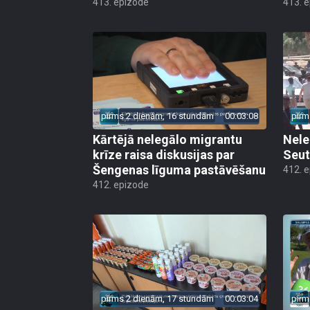
413. epizode
413. 
pirms 2 dienām, 16 stundām
00:03:08
pirm
Kārtējā nelegālo migrantu
Nele
krīze raisa diskusijas par
Seut
Šengenas līguma pastāvēšanu
412. 
412. epizode
pirms 2 dienām, 17 stundām
00:03:04
pirm