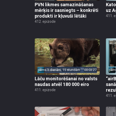
PVN likmes samazināšanas
Kato
mērķis ir sasniegts – konkrēti
uz A
produkti ir kļuvuši lētāki
411. 
412. epizode
pirms 3 dienām, 15 stundām
00:03:27
pirm
Lāču monitorēšanai no valsts
“airB
naudas atvēl 180 000 eiro
sanā
rezu
411. epizode
411. 