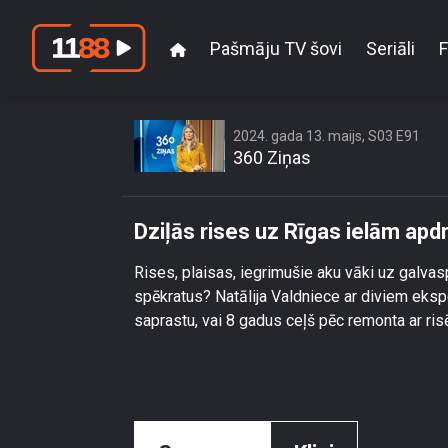
Pašmāju TV šovi
Seriāli
F
D
2024. gada 13. maijs, S03 E91
360 Ziņas
Dziļās rises uz Rīgas ielām ap
Rises, plaisas, iegrimušie aku vāki uz galva
spēkratus? Natālija Valdniece ar diviem eksp
saprastu, vai 8 gadus ceļš pēc remonta ar ri