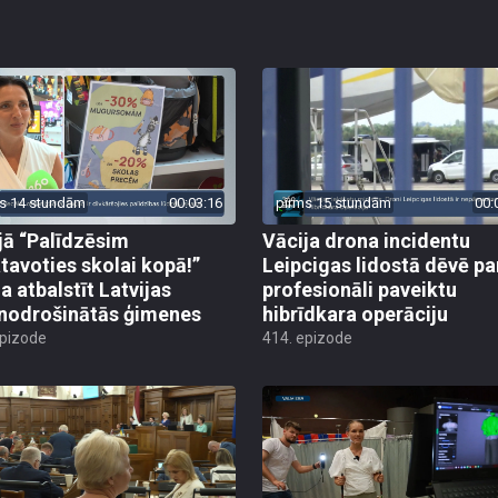
s 14 stundām
00:03:16
pirms 15 stundām
00:
jā “Palīdzēsim
Vācija drona incidentu
tavoties skolai kopā!”
Leipcigas lidostā dēvē pa
a atbalstīt Latvijas
profesionāli paveiktu
odrošinātās ģimenes
hibrīdkara operāciju
epizode
414. epizode