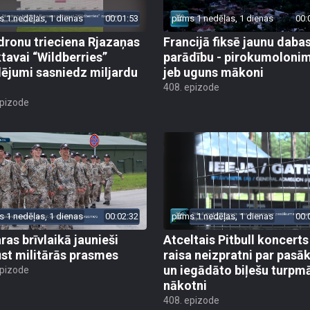
s 1 nedēļas, 1 dienas
00:01:53
pirms 1 nedēļas, 1 dienas
00:
dronu trieciena Rjazaņas
Francijā fiksē jaunu daba
ktavai “Wildberries”
parādību - pirokumoloni
ējumi sasniedz miljardu
jeb uguns mākoni
408. epizode
epizode
s 1 nedēļas, 1 dienas
00:02:32
pirms 1 nedēļas, 1 dienas
00:
ras brīvlaikā jaunieši
Atceltais Pitbull koncerts
st militārās prasmes
raisa neizpratni par pas
un iegādāto biļešu turpm
epizode
nākotni
408. epizode