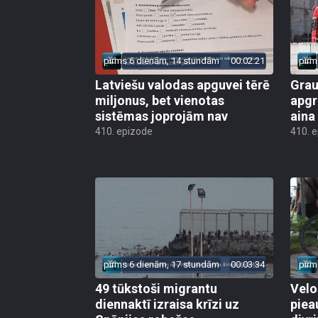
pirms 6 dienām, 14 stundām
00:02:21
pirm
Latviešu valodas apguvei tērē
Grau
miljonus, bet vienotas
apgr
sistēmas joprojām nav
aina
410. epizode
410. 
pirms 6 dienām, 17 stundām
00:03:34
pirm
49 tūkstoši migrantu
Velo
diennaktī izraisa krīzi uz
piea