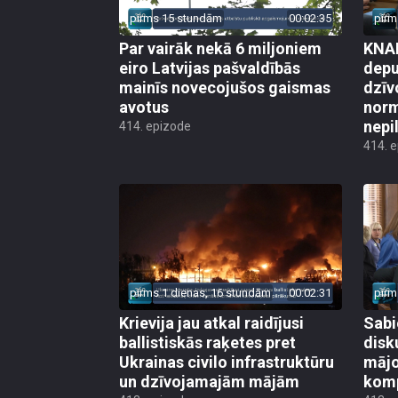
pirms 15 stundām
00:02:35
pirm
Par vairāk nekā 6 miljoniem
KNAB
eiro Latvijas pašvaldībās
depu
mainīs novecojušos gaismas
dzīv
avotus
norm
nepi
414. epizode
414. 
pirms 1 dienas, 16 stundām
00:02:31
pirm
Krievija jau atkal raidījusi
Sabi
ballistiskās raķetes pret
disk
Ukrainas civilo infrastruktūru
mājo
un dzīvojamajām mājām
kom