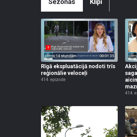
Sezonas
Klipi
pirms 14 stundām
00:01:35
pirm
Rīgā ekspluatācijā nodoti trīs
Akci
reģionālie veloceļi
saga
aicin
414. epizode
mazn
414. 