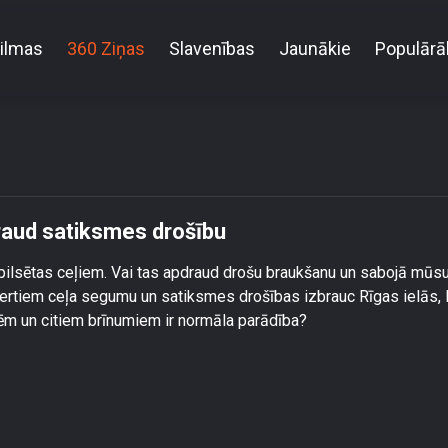
ilmas
360 Ziņas
Slavenības
Jaunākie
Populārā
ziļās rises uz Rīgas ielām apdraud satiksmes drošī
draud satiksmes drošību
spilsētas ceļiem. Vai tas apdraud drošu braukšanu un sabojā mūs
ertiem ceļa segumu un satiksmes drošības izbrauc Rīgas ielās, l
sēm un citiem brīnumiem ir normāla parādība?