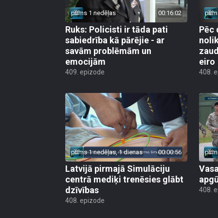
pirms 1 nedēļas
00:16:02
pirm
Ruks: Policisti ir tāda pati
Pēc 
sabiedrība kā pārējie - ar
noli
savām problēmām un
zaud
emocijām
eiro
409. epizode
408. 
pirms 1 nedēļas, 1 dienas
00:00:56
pirm
Latvijā pirmajā Simulāciju
Vasa
centrā mediķi trenēsies glābt
apgū
dzīvības
408. 
408. epizode