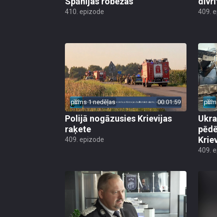
Spānijas robežas
divri
410. epizode
409. 
pirms 1 nedēļas
00:01:59
pirm
Polijā nogāzusies Krievijas
Ukra
raķete
pēdē
Krie
409. epizode
409. 