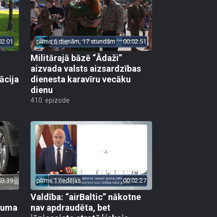
02:01
pirms 6 dienām, 17 stundām
00:02:51
Militārajā bāzē “Ādaži”
aizvada valsts aizsardzības
ācija
dienesta karavīru vecāku
dienu
410. epizode
03:39
pirms 1 nedēļas
00:02:27
Valdība: “airBaltic” nākotne
ikuma
nav apdraudēta, bet