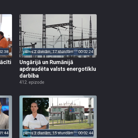
02:38
pirms 2 dienām, 17 stundām
00:02:24
ācīti
Ungārijā un Rumānijā
apdraudēta valsts energotīklu
darbība
412. epizode
01:44
pirms 3 dienām, 15 stundām
00:02:44