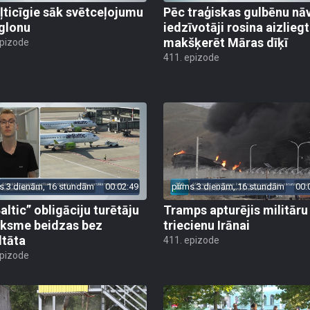
ļticīgie sāk svētceļojumu
Pēc traģiskas gulbēnu nā
glonu
iedzīvotāji rosina aizliegt
makšķerēt Māras dīķī
epizode
411. epizode
s 3 dienām, 16 stundām
00:02:49
pirms 3 dienām, 16 stundām
00:
altic” obligāciju turētāju
Tramps apturējis militāru
ksme beidzas bez
triecienu Irānai
ltāta
411. epizode
epizode