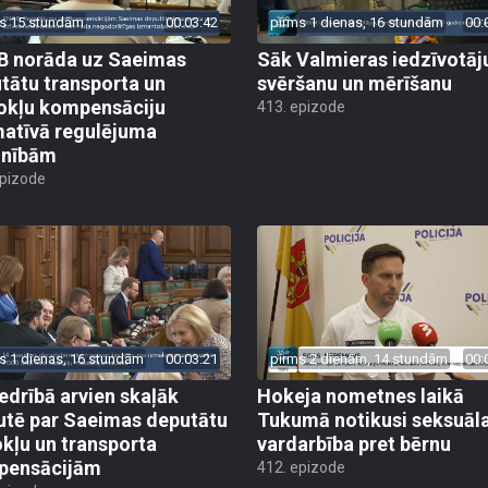
s 15 stundām
00:03:42
pirms 1 dienas, 16 stundām
00:
 norāda uz Saeimas
Sāk Valmieras iedzīvotāj
tātu transporta un
svēršanu un mērīšanu
okļu kompensāciju
413. epizode
atīvā regulējuma
lnībām
epizode
s 1 dienas, 16 stundām
00:03:21
pirms 2 dienām, 14 stundām
00:
edrībā arvien skaļāk
Hokeja nometnes laikā
utē par Saeimas deputātu
Tukumā notikusi seksuāl
kļu un transporta
vardarbība pret bērnu
pensācijām
412. epizode