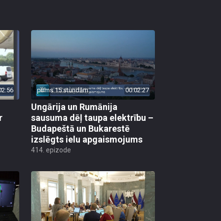
02:56
pirms 15 stundām
00:02:27
Ungārija un Rumānija
r
sausuma dēļ taupa elektrību –
Budapeštā un Bukarestē
izslēgts ielu apgaismojums
414. epizode