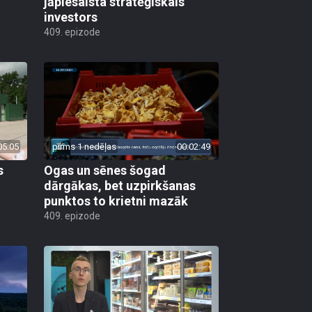
jāpiesaista stratēģiskais
investors
409. epizode
05:05
pirms 1 nedēļas
00:02:49
s
Ogas un sēnes šogad
dārgākas, bet uzpirkšanas
punktos to krietni mazāk
409. epizode