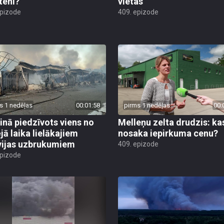
teni?
vietas
epizode
409. epizode
s 1 nedēļas
00:01:58
pirms 1 nedēļas
00:
inā piedzīvots viens no
Melleņu zelta drudzis: ka
jā laika lielākajiem
nosaka iepirkuma cenu?
vijas uzbrukumiem
409. epizode
epizode