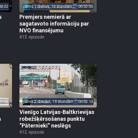
02:22
pirms 1 dienas, 16 stundām
00:02:03
u
Premjers nemierā ar
sagatavoto informāciju par
NVO finansējumu
413. epizode
01:02
pirms 2 dienām, 15 stundām
00:02:13
Vienīgo Latvijas-Baltkrievijas
a
robežšķērsošanas punktu
“Pāternieki” neslēgs
412. epizode