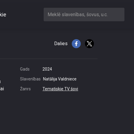
kie
Meklē slavenības, šovus, u.c.
bu
Dalies
Gads
2024
Slavenības
Natālija Valdniece
u
ai
Žanrs
Tematiskie TV šovi