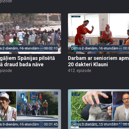
epizode
s 2 dienām, 16 stundām
00:02:10
pirms 2 dienām, 16 stundām
00:
gāļiem Spānijas pilsētā
Darbam ar senioriem apm
ā draud bada nāve
20 dakteri Klauni
epizode
412. epizode
s 3 dienām, 15 stundām
00:01:45
pirms 3 dienām, 15 stundām
00: