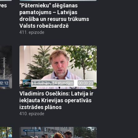
ves
"Pāternieku" slēgšanas
pamatojums – Latvijas
drošība un resursu trūkums
Valsts robežsardzē
411. epizode
02:12
pirms 6 dienām, 14 stundām
00:03:23
Vladimirs Osečkins: Latvija ir
iekļauta Krievijas operatīvās
izstrādes plānos
410. epizode