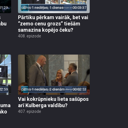
01:29
pirms 1 nedēļas, 1 dienas
00:03:37
s
Pārtiku pērkam vairāk, bet vai
mbu
“zemo cenu grozs” tiešām
samazina kopējo čeku?
408. epizode
02:59
pirms 1 nedēļas, 2 dienām
00:02:53
Vai kokrūpnieku lieta sašūpos
ākuma
arī Kulberga valdību?
āko
407. epizode