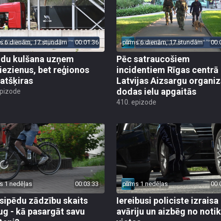
s 6 dienām, 17 stundām
00:01:36
pirms 6 dienām, 17 stundām
00:
du kulšana uzņem
Pēc satraucošiem
iezienus, bet reģionos
incidentiem Rīgas centrā
 atšķiras
Latvijas Aizsargu organiz
dodas ielu apgaitās
epizode
410. epizode
s 1 nedēļas
00:03:33
pirms 1 nedēļas
00:
sipēdu zādzību skaits
Iereibusi policiste izraisa
ug - kā pasargāt savu
avāriju un aizbēg no not