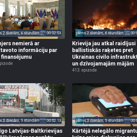
s 2 dienām, 6 stundām
00:02:03
pirms 2 dienām, 6 stundām
00:
jers nemierā ar
Krievija jau atkal raidījusi
tavoto informāciju par
ballistiskās raķetes pret
finansējumu
Ukrainas civilo infrastruk
un dzīvojamajām mājām
epizode
413. epizode
s 3 dienām, 5 stundām
00:02:13
pirms 3 dienām, 5 stundām
00:
īgo Latvijas-Baltkrievijas
Kārtējā nelegālo migrant