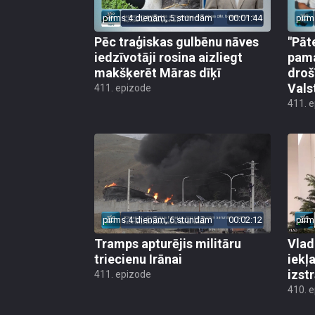
pirms 4 dienām, 5 stundām
00:01:44
pirm
Pēc traģiskas gulbēnu nāves
"Pāt
iedzīvotāji rosina aizliegt
pama
makšķerēt Māras dīķī
droš
Vals
411. epizode
411. 
pirms 4 dienām, 6 stundām
00:02:12
pirm
Tramps apturējis militāru
Vlad
triecienu Irānai
iekļ
izst
411. epizode
410. 