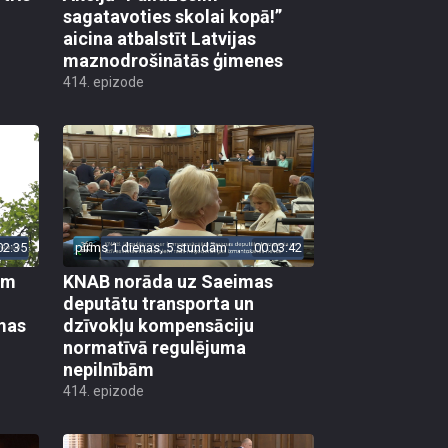
sagatavoties skolai kopā!”
aicina atbalstīt Latvijas
maznodrošinātās ģimenes
414. epizode
02:35
pirms 1 dienas, 5 stundām
00:03:42
em
KNAB norāda uz Saeimas
deputātu transporta un
mas
dzīvokļu kompensāciju
normatīvā regulējuma
nepilnībām
414. epizode