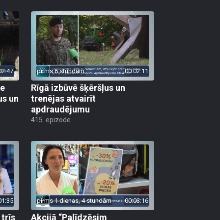
02:47
pirms 6 stundām
00:02:11
ie
Rīgā izbūvē šķēršļus un
us un
trenējas atvairīt
apdraudējumu
415. epizode
01:35
pirms 1 dienas, 4 stundām
00:03:16
trīs
Akcijā “Palīdzēsim