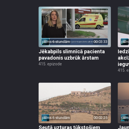
pirms 6 stundām
00:03:33
pirm
Jēkabpils slimnīcā pacienta
Iedz
pavadonis uzbrūk ārstam
akcī
iegu
415. epizode
415. 
pirms 6 stundām
00:02:25
pirm
Seutā uzturas tūkstošiem
Jauni