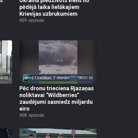
as
Ukrainā piedzīvots viens no
pēdējā laika lielākajiem
Krievijas uzbrukumiem
409. epizode
16:02
pirms 1 nedēļas, 2 dienām
00:01:53
Pēc dronu trieciena Rjazaņas
noliktavai “Wildberries”
zaudējumi sasniedz miljardu
eiro
408. epizode