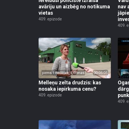
Iereibusi policiste izraisa
Vald
avāriju un aizbēg no notikuma
nav 
vietas
jāpi
inve
409. epizode
409. 
pirms 1 nedēļas, 1 dienas
00:05:05
pirm
Melleņu zelta drudzis: kas
Ogas
nosaka iepirkuma cenu?
dārg
punk
409. epizode
409. 