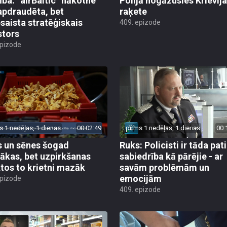
ība: “airBaltic” nākotne
Polijā nogāzusies Krievij
apdraudēta, bet
raķete
esaista stratēģiskais
409. epizode
stors
epizode
s 1 nedēļas, 1 dienas
00:02:49
pirms 1 nedēļas, 1 dienas
00:
 un sēnes šogad
Ruks: Policisti ir tāda pati
ākas, bet uzpirkšanas
sabiedrība kā pārējie - ar
tos to krietni mazāk
savām problēmām un
emocijām
epizode
409. epizode