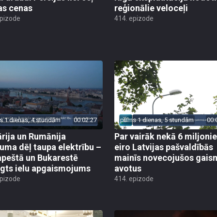
as cenas
reģionālie veloceļi
epizode
414. epizode
s 1 dienas, 4 stundām
00:02:27
pirms 1 dienas, 5 stundām
00:
rija un Rumānija
Par vairāk nekā 6 miljoni
uma dēļ taupa elektrību –
eiro Latvijas pašvaldībās
peštā un Bukarestē
mainīs novecojušos gais
ēgts ielu apgaismojums
avotus
epizode
414. epizode