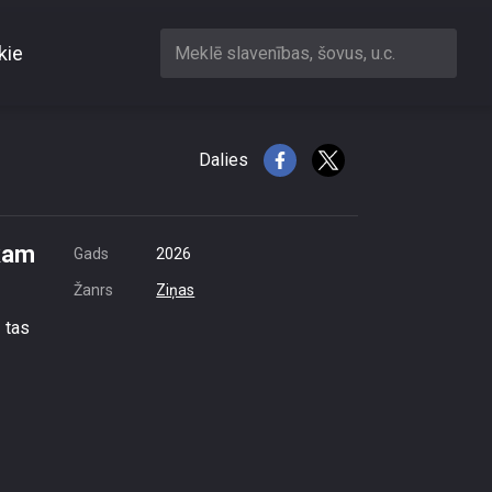
kie
Meklē slavenības, šovus, u.c.
 makam un pirkt zeltu
Dalies
akam
Gads
2026
Žanrs
Ziņas
 tas