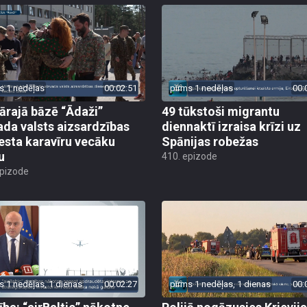
s 1 nedēļas
00:02:51
pirms 1 nedēļas
00:
tārajā bāzē “Ādaži”
49 tūkstoši migrantu
ada valsts aizsardzības
diennaktī izraisa krīzi uz
esta karavīru vecāku
Spānijas robežas
u
410. epizode
epizode
s 1 nedēļas, 1 dienas
00:02:27
pirms 1 nedēļas, 1 dienas
00: