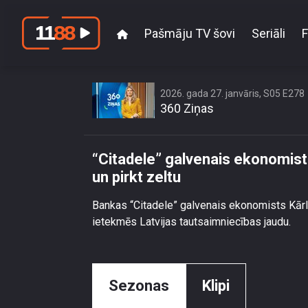
Pašmāju TV šovi
Seriāli
F
“Citadele” galvenais
2026. gada 27. janvāris, S05 E278
360 Ziņas
“Citadele” galvenais ekonomist
un pirkt zeltu
Bankas “Citadele” galvenais ekonomists Kārli
ietekmēs Latvijas tautsaimniecības jaudu.
Sezonas
Klipi