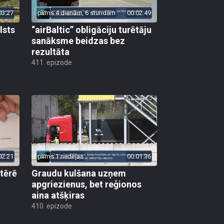
03:27
pirms 4 dienām, 6 stundām
00:02:49
lsts
“airBaltic” obligāciju turētāju
sanāksme beidzas bez
rezultāta
411. epizode
02:21
pirms 1 nedēļas
00:01:36
 tērē
Graudu kulšana uzņem
apgriezienus, bet reģionos
aina atšķiras
410. epizode