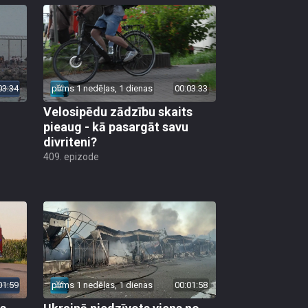
03:34
pirms 1 nedēļas, 1 dienas
00:03:33
Velosipēdu zādzību skaits
pieaug - kā pasargāt savu
divriteni?
409. epizode
01:59
pirms 1 nedēļas, 1 dienas
00:01:58