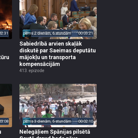
02:31
pirms 2 dienām, 6 stundām
00:03:21
Sabiedrībā arvien skaļāk
diskutē par Saeimas deputātu
tūru
mājokļu un transporta
kompensācijām
413. epizode
03:08
pirms 3 dienām, 5 stundām
00:02:10
u
Nelegāļiem Spānijas pilsētā