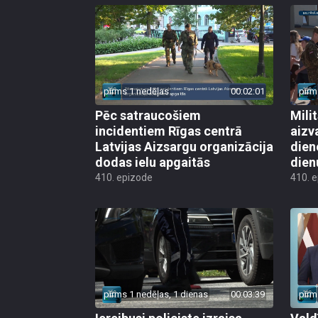
pirms 1 nedēļas
00:02:01
pirm
Pēc satraucošiem
Mili
incidentiem Rīgas centrā
aizv
Latvijas Aizsargu organizācija
dien
dodas ielu apgaitās
dien
410. epizode
410. 
pirms 1 nedēļas, 1 dienas
00:03:39
pirm