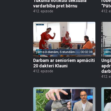
Tukumā notikusi seksuāla
robe
vardarbība pret bērnu
“Pāt
412. epizode
412. 
pirms 3 dienām, 5 stundām
00:02:38
pirm
Darbam ar senioriem apmācīti
Ungā
20 dakteri Klauni
apdr
darb
412. epizode
412. 