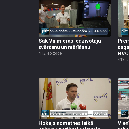
pirms 2 dienām, 6 stundām
00:02:22
pirm
Sāk Valmieras iedzīvotāju
Prem
svēršanu un mērīšanu
saga
NVO 
413. epizode
413. 
pirms 3 dienām, 4 stundām
00:01:02
pirm
Hokeja nometnes laikā
Vien