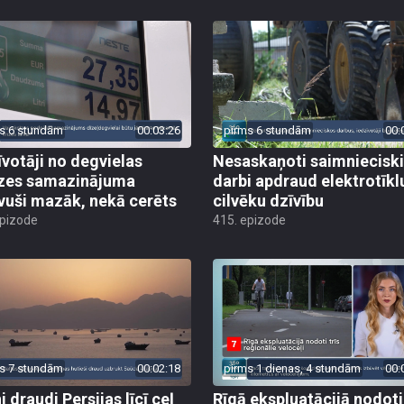
s 6 stundām
00:03:26
pirms 6 stundām
00:
īvotāji no degvielas
Nesaskaņoti saimniecisk
zes samazinājuma
darbi apdraud elektrotīkl
vuši mazāk, nekā cerēts
cilvēku dzīvību
epizode
415. epizode
s 7 stundām
00:02:18
pirms 1 dienas, 4 stundām
00:
 draudi Persijas līcī ceļ
Rīgā ekspluatācijā nodoti 