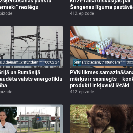
žšķērsošanas punktu
krīze raisa diskusijas par
ernieki” neslēgs
Šengenas līguma pastāv
epizode
412. epizode
s 3 dienām, 7 stundām
00:02:24
pirms 3 dienām, 7 stundām
00:
rijā un Rumānijā
PVN likmes samazināšan
audēta valsts energotīklu
mērķis ir sasniegts – kon
ība
produkti ir kļuvuši lētāki
epizode
412. epizode