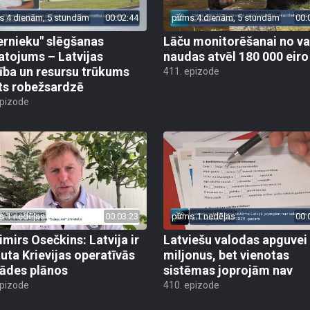
s 4 dienām, 5 stundām
00:02:44
pirms 4 dienām, 5 stundām
00:
ernieku" slēgšanas
Lāču monitorēšanai no va
tojums – Latvijas
naudas atvēl 180 000 eiro
ība un resursu trūkums
411. epizode
ts robežsardzē
epizode
s 1 nedēļas
00:03:23
pirms 1 nedēļas
00:
imirs Osečkins: Latvija ir
Latviešu valodas apguvei
auta Krievijas operatīvās
miljonus, bet vienotas
rādes plānos
sistēmas joprojām nav
epizode
410. epizode