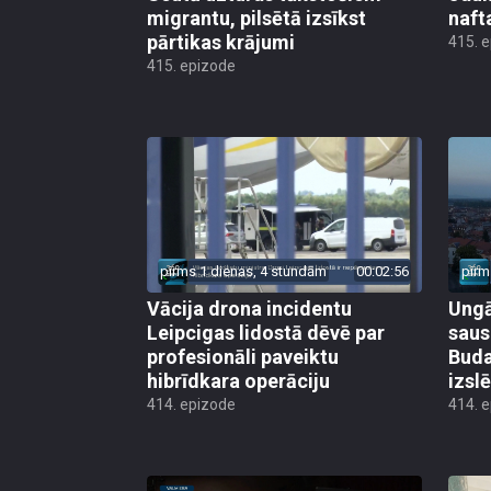
migrantu, pilsētā izsīkst
naft
pārtikas krājumi
415. 
415. epizode
pirms 1 dienas, 4 stundām
00:02:56
pirm
Vācija drona incidentu
Ungā
Leipcigas lidostā dēvē par
saus
profesionāli paveiktu
Buda
hibrīdkara operāciju
izsl
414. epizode
414. 