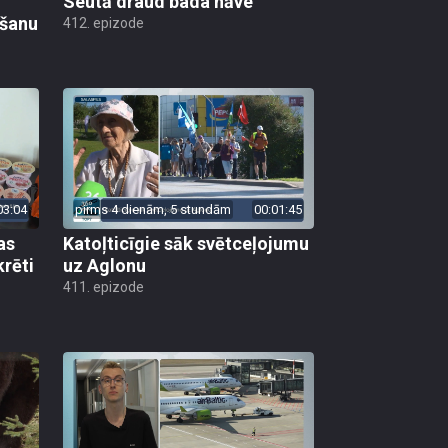
Seutā draud bada nāve
ēšanu
412. epizode
03:04
pirms 4 dienām, 5 stundām
00:01:45
as
Katoļticīgie sāk svētceļojumu
krēti
uz Aglonu
411. epizode