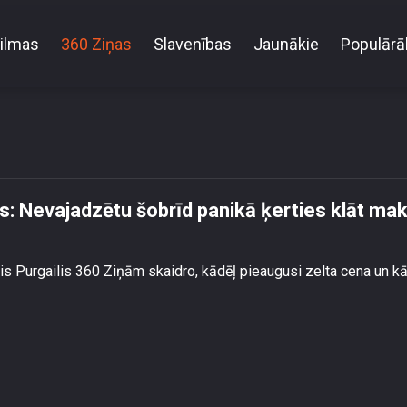
ilmas
360 Ziņas
Slavenības
Jaunākie
Populārā
 ekonomists: Nevajadzētu šobrīd panikā ķerties klāt
s: Nevajadzētu šobrīd panikā ķerties klāt m
s Purgailis 360 Ziņām skaidro, kādēļ pieaugusi zelta cena un kā