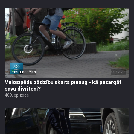
pirms 1 nedēļas
00:03:33
Velosipēdu zādzību skaits pieaug - kā pasargāt
savu divriteni?
409. epizode