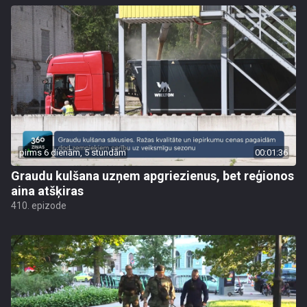
pirms 6 dienām, 5 stundām
00:01:36
Graudu kulšana uzņem apgriezienus, bet reģionos
aina atšķiras
410. epizode