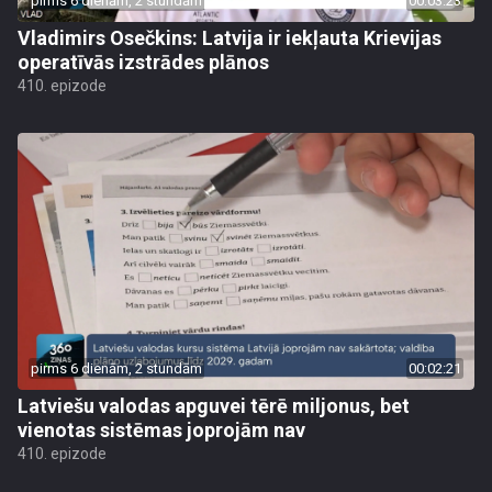
pirms 6 dienām, 2 stundām
00:03:23
Vladimirs Osečkins: Latvija ir iekļauta Krievijas
operatīvās izstrādes plānos
410. epizode
pirms 6 dienām, 2 stundām
00:02:21
Latviešu valodas apguvei tērē miljonus, bet
vienotas sistēmas joprojām nav
410. epizode