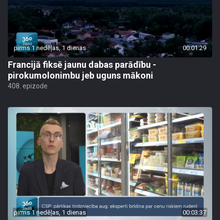
pirms 1 nedēļas, 1 dienas
00:01:29
Francijā fiksē jaunu dabas parādību -
pirokumolonimbu jeb uguns mākoni
408. epizode
pirms 1 nedēļas, 1 dienas
00:03:37