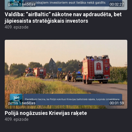
pirms 1 nedēļas
00:02:27
Valdība: “airBaltic” nākotne nav apdraudēta, bet
jāpiesaista stratēģiskais investors
409. epizode
pirms 1 nedēļas
00:01:59
Polijā nogāzusies Krievijas raķete
409. epizode