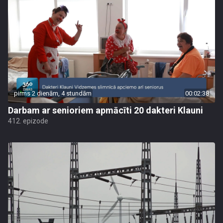
pirms 2 dienām, 4 stundām
00:02:38
Darbam ar senioriem apmācīti 20 dakteri Klauni
412. epizode