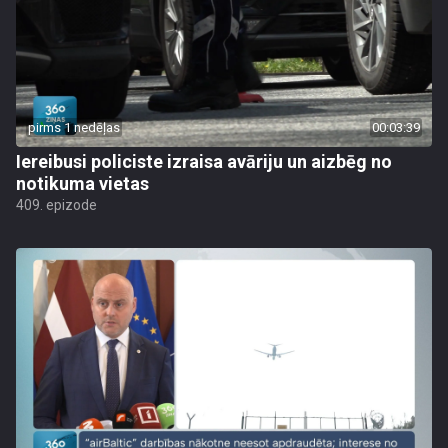
pirms 1 nedēļas
00:03:39
Iereibusi policiste izraisa avāriju un aizbēg no
notikuma vietas
409. epizode