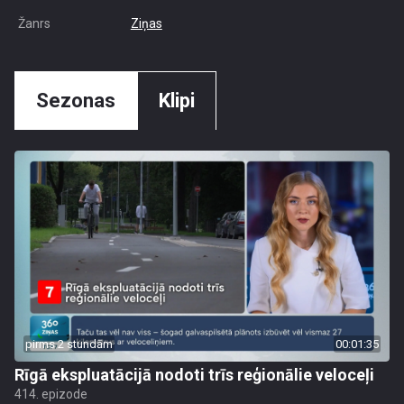
Žanrs
Ziņas
Sezonas
Klipi
pirms 2 stundām
00:01:35
Rīgā ekspluatācijā nodoti trīs reģionālie veloceļi
414. epizode