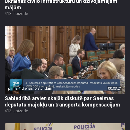
Ukrainas civilo infrastruktūru un dzīvojamajām
mājām
413. epizode
pirms 1 dienas, 5 stundām
00:03:21
Sabiedrībā arvien skaļāk diskutē par Saeimas
deputātu mājokļu un transporta kompensācijām
413. epizode