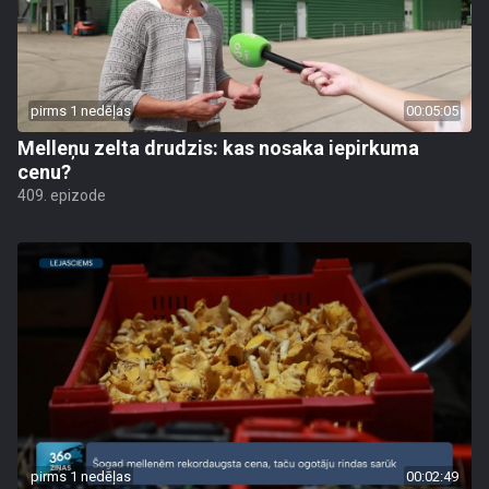
pirms 1 nedēļas
00:05:05
Melleņu zelta drudzis: kas nosaka iepirkuma
cenu?
409. epizode
pirms 1 nedēļas
00:02:49