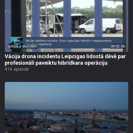
pirms 3 stundām
00:02:56
Vācija drona incidentu Leipcigas lidostā dēvē par
profesionāli paveiktu hibrīdkara operāciju
414. epizode