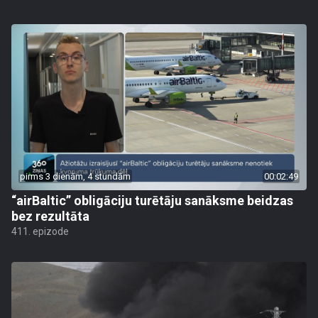
pirms 3 dienām, 4 stundām
00:02:49
“airBaltic” obligāciju turētāju sanāksme beidzas
bez rezultāta
411. epizode