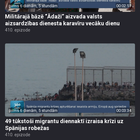
pirms 6 dienām, 5 stundām
00:02:51
Militārajā bāzē “Ādaži” aizvada valsts
aizsardzības dienesta karavīru vecāku dienu
410. epizode
pirms 6 dienām, 5 stundām
00:03:34
49 tūkstoši migrantu diennaktī izraisa krīzi uz
Spānijas robežas
410. epizode