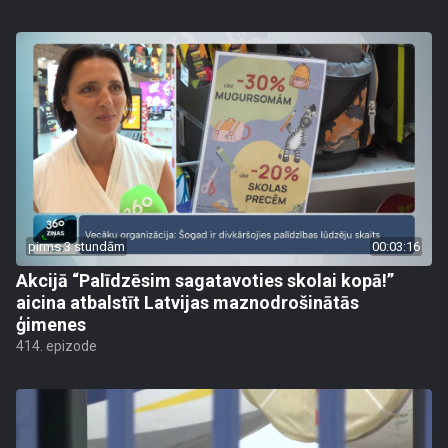
pirms 3 stundām
00:03:16
Akcijā “Palīdzēsim sagatavoties skolai kopā!”
aicina atbalstīt Latvijas maznodrošinātās
ģimenes
414. epizode