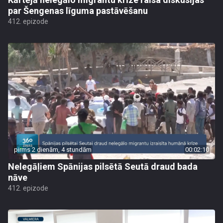
par Šengenas līguma pastāvēšanu
412. epizode
pirms 2 dienām, 4 stundām
00:02:10
Nelegāļiem Spānijas pilsētā Seutā draud bada
nāve
412. epizode