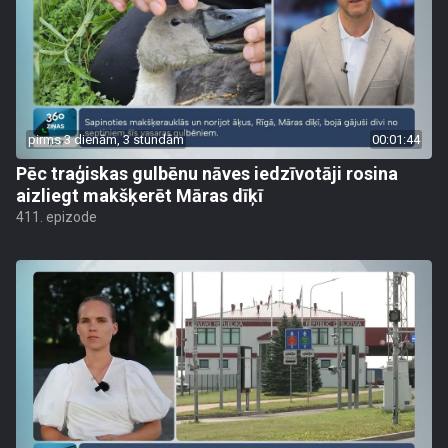
pirms 3 dienām, 3 stundām
00:01:44
Pēc traģiskas gulbēnu nāves iedzīvotāji rosina
aizliegt makšķerēt Māras dīķī
411. epizode