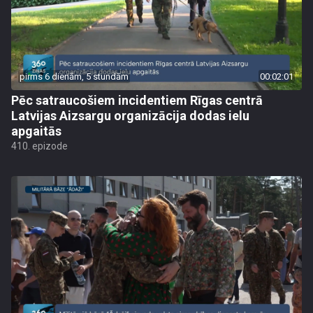
pirms 6 dienām, 5 stundām
00:02:01
Pēc satraucošiem incidentiem Rīgas centrā
Latvijas Aizsargu organizācija dodas ielu
apgaitās
410. epizode