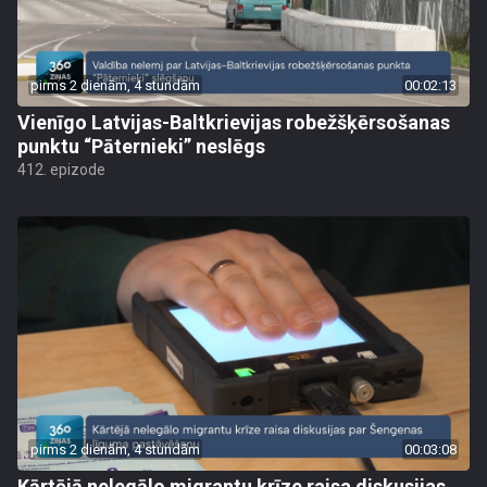
pirms 2 dienām, 4 stundām
00:02:13
Vienīgo Latvijas-Baltkrievijas robežšķērsošanas
punktu “Pāternieki” neslēgs
412. epizode
pirms 2 dienām, 4 stundām
00:03:08
Kārtējā nelegālo migrantu krīze raisa diskusijas