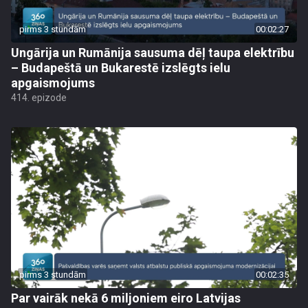
pirms 3 stundām
00:02:27
Ungārija un Rumānija sausuma dēļ taupa elektrību
– Budapeštā un Bukarestē izslēgts ielu
apgaismojums
414. epizode
pirms 3 stundām
00:02:35
Par vairāk nekā 6 miljoniem eiro Latvijas