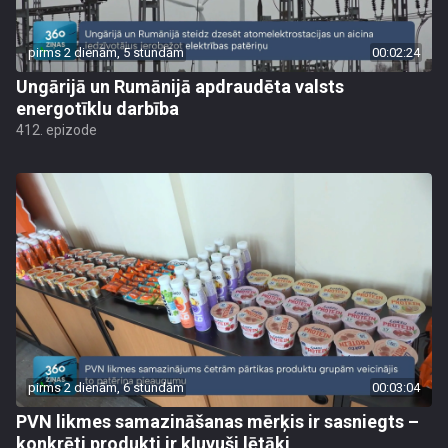
pirms 2 dienām, 5 stundām
00:02:24
Ungārijā un Rumānijā apdraudēta valsts
energotīklu darbība
412. epizode
pirms 2 dienām, 6 stundām
00:03:04
PVN likmes samazināšanas mērķis ir sasniegts –
konkrēti produkti ir kļuvuši lētāki