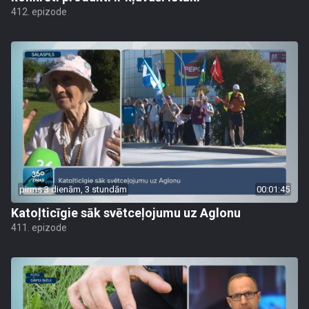
412. epizode
pirms 3 dienām, 3 stundām
00:01:45
Katoļticīgie sāk svētceļojumu uz Aglonu
411. epizode