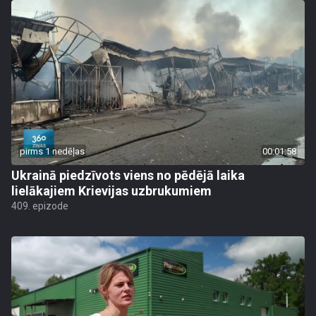
pirms 1 nedēļas
00:01:58
Ukrainā piedzīvots viens no pēdējā laika
lielākajiem Krievijas uzbrukumiem
409. epizode