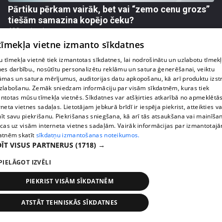
Pārtiku pērkam vairāk, bet vai “zemo cenu grozs”
tiešām samazina kopējo čeku?
408. epizode
 tīmekļa vietne izmanto sīkdatnes
 tīmekļa vietnē tiek izmantotas sīkdatnes, lai nodrošinātu un uzlabotu tīmek
nes darbību., nosūtītu personalizētu reklāmu un satura ģenerēšanai, veiktu
āmas un satura mērījumus, auditorijas datu apkopošanu, kā arī produktu izst
zlabošanu. Zemāk sniedzam informāciju par visām sīkdatnēm, kuras tiek
ntotas mūsu tīmekļa vietnēs. Sīkdatnes var atšķirties atkarībā no apmeklētā
rneta vietnes sadaļas. Lietotājam jebkurā brīdī ir iespēja piekrist, atteikties va
īt savu piekrišanu. Piekrišanas sniegšana, kā arī tās atsaukšana vai mainīša
ecas uz visām interneta vietnes sadaļām. Vairāk informācijas par izmantotaj
atnēm skatīt
sīkdatņu izmantošanas noteikumos.
ĪT VISUS PARTNERUS
(1718) →
pirms 1 nedēļas, 1 dienas
00:00:56
PIELĀGOT IZVĒLI
Latvijā pirmajā Simulāciju centrā mediķi trenēsies
PIEKRIST VISĀM SĪKDATNĒM
glābt dzīvības
408. epizode
ATSTĀT TEHNISKĀS SĪKDATNES