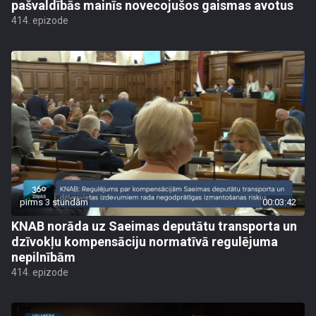
pašvaldībās mainīs novecojušos gaismas avotus
414. epizode
pirms 3 stundām
00:03:42
KNAB norāda uz Saeimas deputātu transporta un
dzīvokļu kompensāciju normatīvā regulējuma
nepilnībām
414. epizode