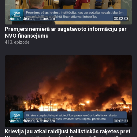
pirms 1 dienas, 4 stundām
00:02:03
Premjers nemierā ar sagatavoto informāciju par
NVO finansējumu
413. epizode
pirms 1 dienas, 4 stundām
00:02:31
Krievija jau atkal raidījusi ballistiskās raķetes pret