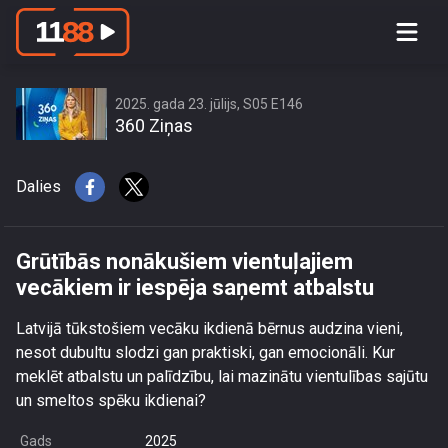
Grūtībās nonākušiem vientuļajiem
vecākiem ir iespēja saņemt atbalstu
2025. gada 23. jūlijs, S05 E146
360 Ziņas
Dalies
Grūtībās nonākušiem vientuļajiem
vecākiem ir iespēja saņemt atbalstu
Latvijā tūkstošiem vecāku ikdienā bērnus audzina vieni,
nesot dubultu slodzi gan praktiski, gan emocionāli. Kur
meklēt atbalstu un palīdzību, lai mazinātu vientulības sajūtu
un smeltos spēku ikdienai?
Gads
2025