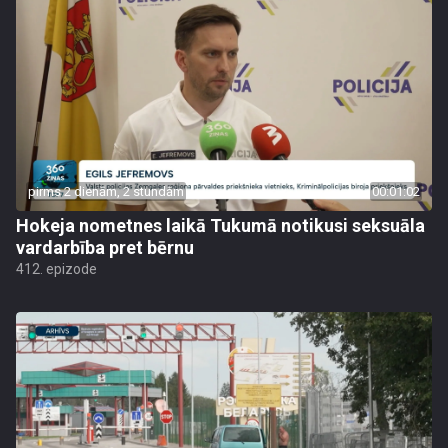
pirms 2 dienām, 2 stundām
00:01:02
Hokeja nometnes laikā Tukumā notikusi seksuāla
vardarbība pret bērnu
412. epizode