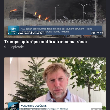
pirms 3 dienām, 4 stundām
00:02:12
Tramps apturējis militāru triecienu Irānai
411. epizode