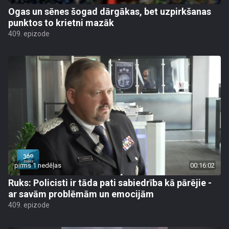
Ogas un sēnes šogad dārgākas, bet uzpirkšanas
punktos to krietni mazāk
409. epizode
pirms 1 nedēļas
00:16:02
Ruks: Policisti ir tāda pati sabiedrība kā pārējie -
ar savām problēmām un emocijām
409. epizode