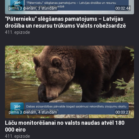
pirms 3 dienām, 3 stundām
00:02:44
"Pāternieku" slēgšanas pamatojums – Latvijas
drošība un resursu trūkums Valsts robežsardzē
411. epizode
pirms 3 dienām, 4 stundām
00:03:27
Lāču monitorēšanai no valsts naudas atvēl 180
000 eiro
411. epizode