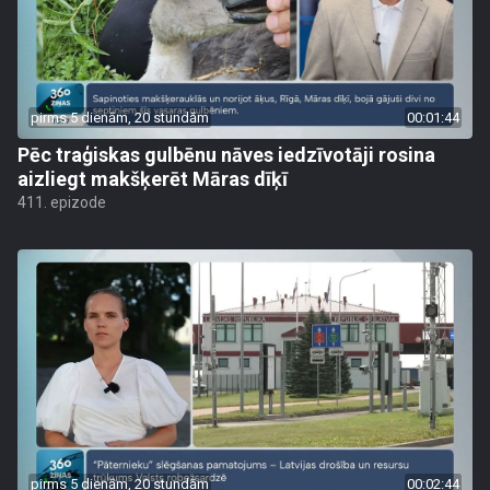
pirms 5 dienām, 20 stundām
00:01:44
Pēc traģiskas gulbēnu nāves iedzīvotāji rosina
aizliegt makšķerēt Māras dīķī
411. epizode
pirms 5 dienām, 20 stundām
00:02:44