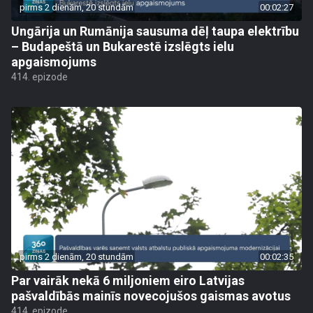
pirms 2 dienām, 20 stundām
00:02:27
Ungārija un Rumānija sausuma dēļ taupa elektrību
– Budapeštā un Bukarestē izslēgts ielu
apgaismojums
414. epizode
pirms 2 dienām, 20 stundām
00:02:35
Par vairāk nekā 6 miljoniem eiro Latvijas
pašvaldībās mainīs novecojušos gaismas avotus
414. epizode