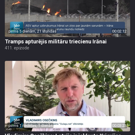
pirms 5 dienām, 21 stundas
00:02:12
Tramps apturējis militāru triecienu Irānai
411. epizode
pirms 1 nedēļas, 1 dienas
00:03:23