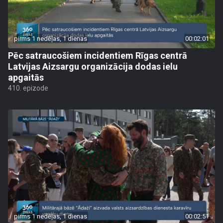
pirms 1 nedēļas, 1 dienas
00:02:01
Pēc satraucošiem incidentiem Rīgas centrā
Latvijas Aizsargu organizācija dodas ielu
apgaitās
410. epizode
pirms 1 nedēļas, 1 dienas
00:02:51