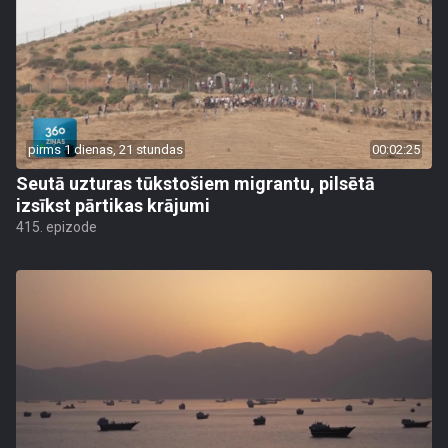
pirms 1 dienas, 21 stundas
00:02:25
Seutā uzturas tūkstošiem migrantu, pilsētā
izsīkst pārtikas krājumi
415. epizode