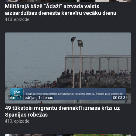
Militārajā bāzē “Ādaži” aizvada valsts
aizsardzības dienesta karavīru vecāku dienu
410. epizode
pirms 1 nedēļas, 1 dienas
00:03:34
49 tūkstoši migrantu diennaktī izraisa krīzi uz
Spānijas robežas
410. epizode