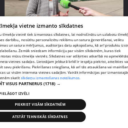
pirms 1 nedēļas, 2 dienām
00:05:05
 tīmekļa vietne izmanto sīkdatnes
Melleņu zelta drudzis: kas nosaka iepirkuma
 tīmekļa vietnē tiek izmantotas sīkdatnes, lai nodrošinātu un uzlabotu tīmek
cenu?
nes darbību., nosūtītu personalizētu reklāmu un satura ģenerēšanai, veiktu
409. epizode
āmas un satura mērījumus, auditorijas datu apkopošanu, kā arī produktu izst
zlabošanu. Zemāk sniedzam informāciju par visām sīkdatnēm, kuras tiek
ntotas mūsu tīmekļa vietnēs. Sīkdatnes var atšķirties atkarībā no apmeklētā
rneta vietnes sadaļas. Lietotājam jebkurā brīdī ir iespēja piekrist, atteikties va
īt savu piekrišanu. Piekrišanas sniegšana, kā arī tās atsaukšana vai mainīša
ecas uz visām interneta vietnes sadaļām. Vairāk informācijas par izmantotaj
atnēm skatīt
sīkdatņu izmantošanas noteikumos.
ĪT VISUS PARTNERUS
(1718) →
PIELĀGOT IZVĒLI
PIEKRIST VISĀM SĪKDATNĒM
pirms 1 nedēļas, 2 dienām
00:02:49
ATSTĀT TEHNISKĀS SĪKDATNES
Ogas un sēnes šogad dārgākas, bet uzpirkšanas