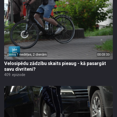
pirms 1 nedēļas, 2 dienām
00:03:33
Velosipēdu zādzību skaits pieaug - kā pasargāt
savu divriteni?
409. epizode