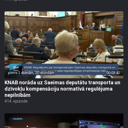
pirms 2 dienām, 20 stundām
00:03:42
KNAB norāda uz Saeimas deputātu transporta un
dzīvokļu kompensāciju normatīvā regulējuma
nepilnībām
414. epizode