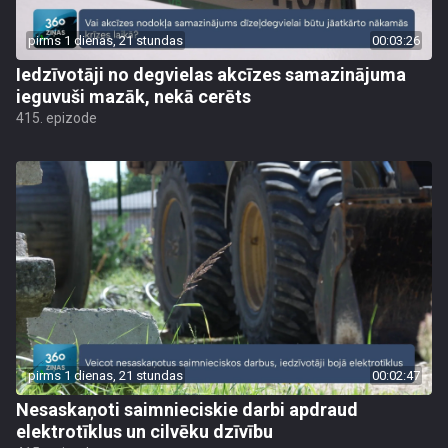
pirms 1 dienas, 21 stundas
00:03:26
Iedzīvotāji no degvielas akcīzes samazinājuma
ieguvuši mazāk, nekā cerēts
415. epizode
pirms 1 dienas, 21 stundas
00:02:47
Nesaskaņoti saimnieciskie darbi apdraud
elektrotīklus un cilvēku dzīvību