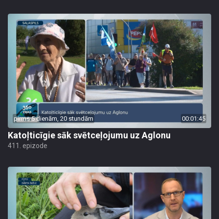
pirms 5 dienām, 20 stundām
00:01:45
Katoļticīgie sāk svētceļojumu uz Aglonu
411. epizode