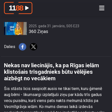
Nekas nav liecinājis, ka pa Rīgas
ielām klīstošais trīsgadnieks būtu
vēlējies aizbēgt no vecākiem
2025. gada 31. janvāris, S05 E23
360 Ziņas
Dalies
Nekas nav liecinājis, ka pa Rīgas ielām
klīstošais trīsgadnieks būtu vēlējies
aizbēgt no vecākiem
Šis stāsts licis saspicēt ausis ne tikai tiem, kuru ģimenē
aug bērni - likumsargi izplatījuši ziņu par kādu trīs gadus
vecu puisēnu, kurš viens pats nakts melnumā klīdis pa
Vecmīlgrāvja ielām. Ko mums dienas laikā izdevās