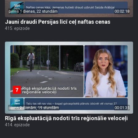
pirms 1 dienas, 22 stundām
00:02:18
Jauni draudi Persijas līcī ceļ naftas cenas
415. epizode
pirms 2 dienām, 19 stundām
00:01:35
Rīgā ekspluatācijā nodoti trīs reģionālie veloceļi
414. epizode