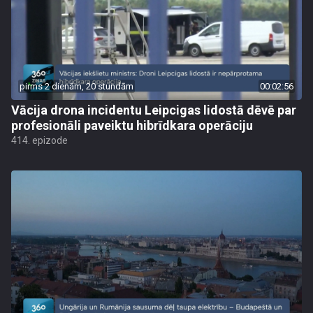
pirms 2 dienām, 20 stundām
00:02:56
Vācija drona incidentu Leipcigas lidostā dēvē par
profesionāli paveiktu hibrīdkara operāciju
414. epizode