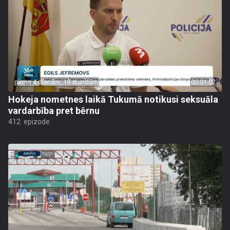
pirms 4 dienām, 19 stundām
00:01:02
Hokeja nometnes laikā Tukumā notikusi seksuāla
vardarbība pret bērnu
412. epizode