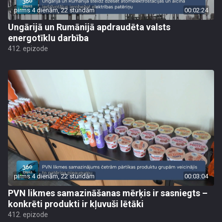
pirms 4 dienām, 22 stundām
00:02:24
Ungārijā un Rumānijā apdraudēta valsts
energotīklu darbība
412. epizode
pirms 4 dienām, 22 stundām
00:03:04
PVN likmes samazināšanas mērķis ir sasniegts –
konkrēti produkti ir kļuvuši lētāki
412. epizode