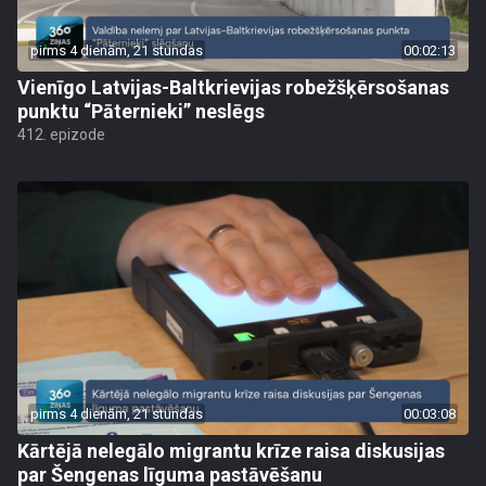
pirms 4 dienām, 21 stundas
00:02:13
Vienīgo Latvijas-Baltkrievijas robežšķērsošanas
punktu “Pāternieki” neslēgs
412. epizode
pirms 4 dienām, 21 stundas
00:03:08
Kārtējā nelegālo migrantu krīze raisa diskusijas
par Šengenas līguma pastāvēšanu