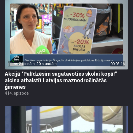
pirms 2 dienām, 20 stundām
00:03:16
Akcijā “Palīdzēsim sagatavoties skolai kopā!”
aicina atbalstīt Latvijas maznodrošinātās
ģimenes
414. epizode