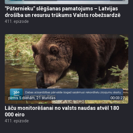
"Pāternieku" slēgšanas pamatojums – Latvijas
drošība un resursu trūkums Valsts robežsardzē
411. epizode
pirms 5 dienām, 21 stundas
00:03:27
Lāču monitorēšanai no valsts naudas atvēl 180
000 eiro
411. epizode