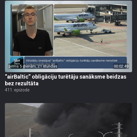
pirms 5 dienām, 21 stundas
00:02:49
“airBaltic” obligāciju turētāju sanāksme beidzas
bez rezultāta
411. epizode