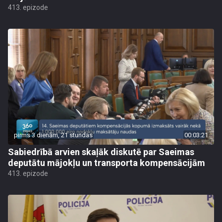
413. epizode
pirms 3 dienām, 21 stundas
00:03:21
Sabiedrībā arvien skaļāk diskutē par Saeimas
deputātu mājokļu un transporta kompensācijām
413. epizode