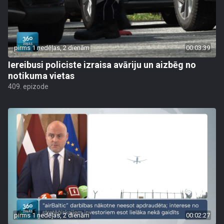
pirms 1 nedēļas, 2 dienām
00:03:39
Iereibusi policiste izraisa avāriju un aizbēg no
notikuma vietas
409. epizode
pirms 1 nedēļas, 2 dienām
00:02:27