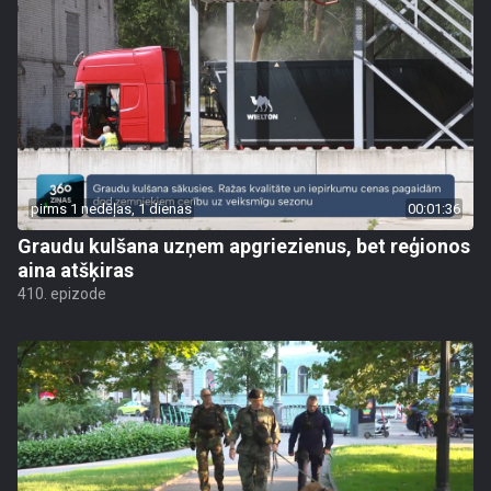
pirms 1 nedēļas, 1 dienas
00:01:36
Graudu kulšana uzņem apgriezienus, bet reģionos
aina atšķiras
410. epizode