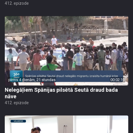
412. epizode
pirms 4 dienām, 21 stundas
00:02:10
Nelegāļiem Spānijas pilsētā Seutā draud bada
nāve
412. epizode