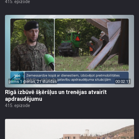
415. epizode
pirms 1 dienas, 21 stundas
00:02:11
Rīgā izbūvē šķēršļus un trenējas atvairīt
apdraudējumu
415. epizode