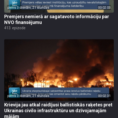
pirms 3 dienām, 21 stundas
00:02:03
Premjers nemierā ar sagatavoto informāciju par
NVO finansējumu
413. epizode
pirms 3 dienām, 21 stundas
00:02:31
Krievija jau atkal raidījusi ballistiskās raķetes pret
Ukrainas civilo infrastruktūru un dzīvojamajām
mājām