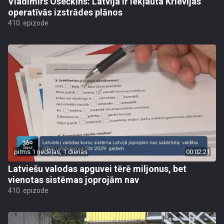
Vladimirs Osečkins: Latvija ir iekļauta Krievijas
operatīvās izstrādes plānos
410. epizode
pirms 1 nedēļas, 1 dienas
00:02:21
Latviešu valodas apguvei tērē miljonus, bet
vienotas sistēmas joprojām nav
410. epizode