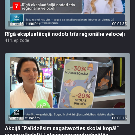
pirms 18 stundām
00:01:35
Rīgā ekspluatācijā nodoti trīs reģionālie veloceļi
414. epizode
pirms 18 stundām
00:03:16
Akcijā “Palīdzēsim sagatavoties skolai kopā!”
aicina atbalstīt Latvijas maznodrošinātās