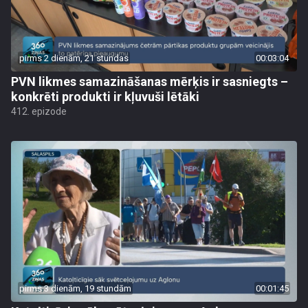
pirms 2 dienām, 21 stundas
00:03:04
PVN likmes samazināšanas mērķis ir sasniegts –
konkrēti produkti ir kļuvuši lētāki
412. epizode
pirms 3 dienām, 19 stundām
00:01:45