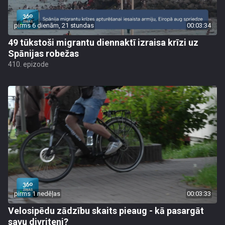
pirms 6 dienām, 21 stundas
00:03:34
49 tūkstoši migrantu diennaktī izraisa krīzi uz
Spānijas robežas
410. epizode
pirms 1 nedēļas
00:03:33
Velosipēdu zādzību skaits pieaug - kā pasargāt
savu divriteni?