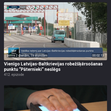
pirms 2 dienām, 19 stundām
00:02:13
Vienīgo Latvijas-Baltkrievijas robežšķērsošanas
punktu “Pāternieki” neslēgs
412. epizode