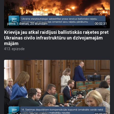
pirms 1 dienas, 20 stundām
00:02:31
Krievija jau atkal raidījusi ballistiskās raķetes pret
Ukrainas civilo infrastruktūru un dzīvojamajām
mājām
413. epizode