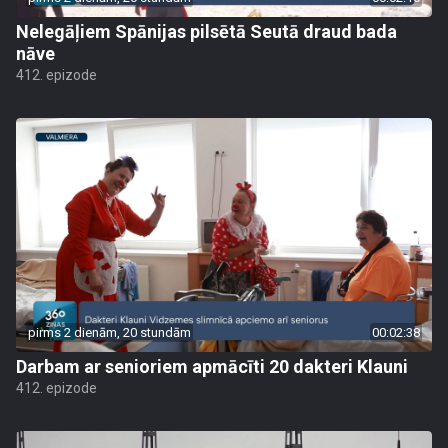
Nelegāļiem Spānijas pilsētā Seutā draud bada
nāve
412. epizode
pirms 2 dienām, 20 stundām
00:02:38
Darbam ar senioriem apmācīti 20 dakteri Klauni
412. epizode