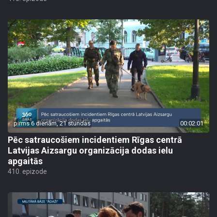
pirms 6 dienām, 21 stundas
00:02:01
Pēc satraucošiem incidentiem Rīgas centrā
Latvijas Aizsargu organizācija dodas ielu
apgaitās
410. epizode