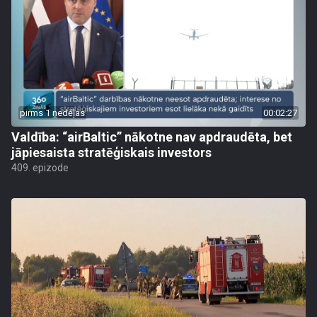
pirms 1 nedēļas
00:02:27
Valdība: “airBaltic” nākotne nav apdraudēta, bet
jāpiesaista stratēģiskais investors
409. epizode