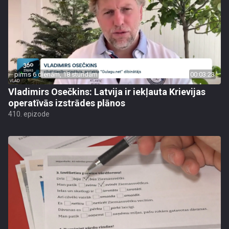
pirms 6 dienām, 18 stundām
00:03:23
Vladimirs Osečkins: Latvija ir iekļauta Krievijas
operatīvās izstrādes plānos
410. epizode