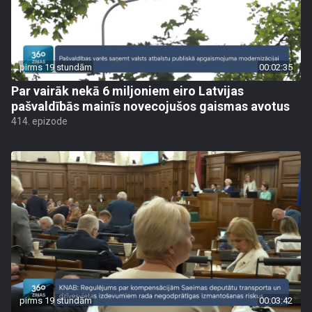
pirms 19 stundām
00:02:35
Par vairāk nekā 6 miljoniem eiro Latvijas
pašvaldībās mainīs novecojušos gaismas avotus
414. epizode
pirms 19 stundām
00:03:42