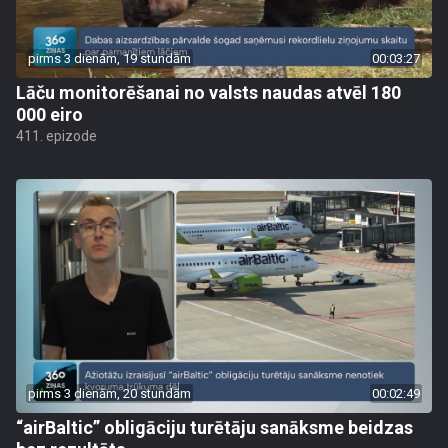
pirms 3 dienām, 19 stundām
00:03:27
Lāču monitorēšanai no valsts naudas atvēl 180
000 eiro
411. epizode
pirms 3 dienām, 20 stundām
00:02:49
“airBaltic” obligāciju turētāju sanāksme beidzas