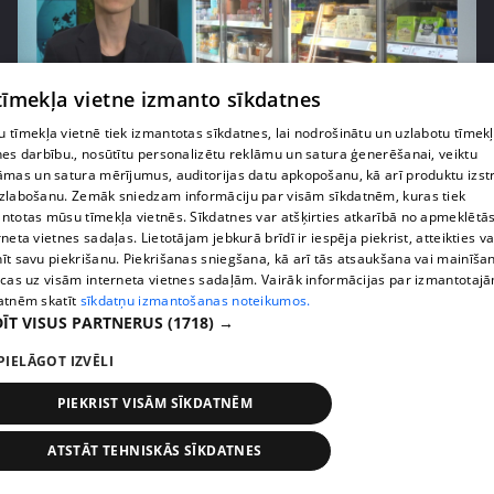
 tīmekļa vietne izmanto sīkdatnes
 tīmekļa vietnē tiek izmantotas sīkdatnes, lai nodrošinātu un uzlabotu tīmek
pirms 1 nedēļas, 1 dienas
00:03:37
nes darbību., nosūtītu personalizētu reklāmu un satura ģenerēšanai, veiktu
āmas un satura mērījumus, auditorijas datu apkopošanu, kā arī produktu izst
Pārtiku pērkam vairāk, bet vai “zemo cenu grozs”
zlabošanu. Zemāk sniedzam informāciju par visām sīkdatnēm, kuras tiek
tiešām samazina kopējo čeku?
ntotas mūsu tīmekļa vietnēs. Sīkdatnes var atšķirties atkarībā no apmeklētā
408. epizode
rneta vietnes sadaļas. Lietotājam jebkurā brīdī ir iespēja piekrist, atteikties va
īt savu piekrišanu. Piekrišanas sniegšana, kā arī tās atsaukšana vai mainīša
ecas uz visām interneta vietnes sadaļām. Vairāk informācijas par izmantotaj
atnēm skatīt
sīkdatņu izmantošanas noteikumos.
ĪT VISUS PARTNERUS
(1718) →
PIELĀGOT IZVĒLI
PIEKRIST VISĀM SĪKDATNĒM
ATSTĀT TEHNISKĀS SĪKDATNES