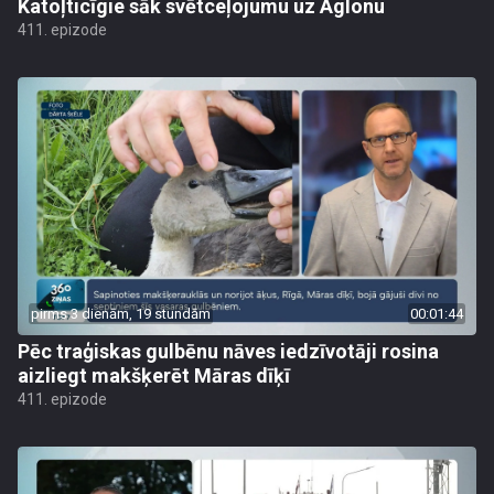
Katoļticīgie sāk svētceļojumu uz Aglonu
411. epizode
pirms 3 dienām, 19 stundām
00:01:44
Pēc traģiskas gulbēnu nāves iedzīvotāji rosina
aizliegt makšķerēt Māras dīķī
411. epizode