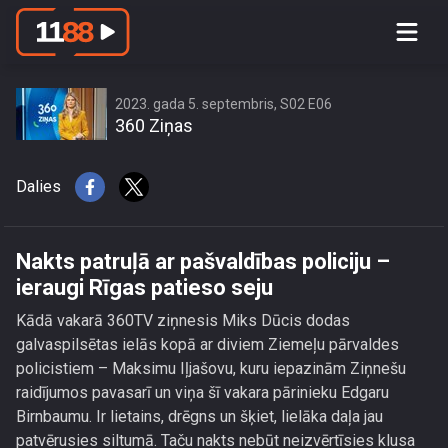
Nakts patruļā ar pašvaldības policiju –
ieraugi Rīgas patieso seju
2023. gada 5. septembris, S02 E06
360 Ziņas
Dalies
Nakts patruļā ar pašvaldības policiju –
ieraugi Rīgas patieso seju
Kādā vakarā 360TV ziņnesis Miks Dūcis dodas
galvaspilsētas ielās kopā ar diviem Ziemeļu pārvaldes
policistiem – Maksimu Iļjašovu, kuru iepazinām Ziņnešu
raidījumos pavasarī un viņa šī vakara pārinieku Edgaru
Birnbaumu. Ir lietains, drēgns un šķiet, lielāka daļa jau
patvērusies siltumā. Taču nakts nebūt neizvērtīsies klusa