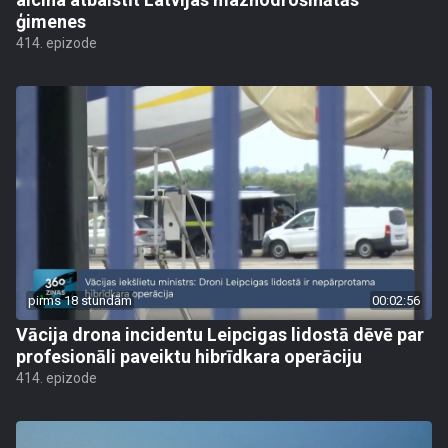
ģimenes
414. epizode
pirms 18 stundām
00:02:56
Vācija drona incidentu Leipcigas lidostā dēvē par
profesionāli paveiktu hibrīdkara operāciju
414. epizode