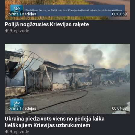
pirms 1 nedēļas
00:01:59
Polijā nogāzusies Krievijas raķete
409. epizode
pirms 1 nedēļas
00:01:58
Ukrainā piedzīvots viens no pēdējā laika
lielākajiem Krievijas uzbrukumiem
409. epizode