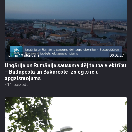
pirms 19 stundām
00:02:27
Ungārija un Rumānija sausuma dēļ taupa elektrību
– Budapeštā un Bukarestē izslēgts ielu
apgaismojums
414. epizode