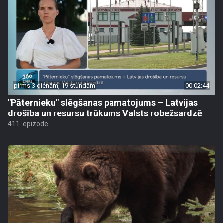
pirms 3 dienām, 19 stundām
00:02:44
"Pāternieku" slēgšanas pamatojums – Latvijas
drošība un resursu trūkums Valsts robežsardzē
411. epizode