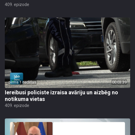
409. epizode
pirms 1 nedēļas
00:03:39
Iereibusi policiste izraisa avāriju un aizbēg no
notikuma vietas
409. epizode