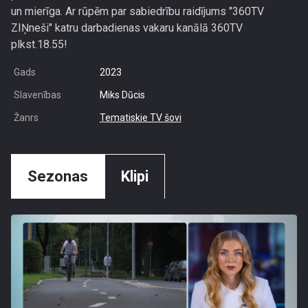
un mierīga. Ar rūpēm par sabiedrību raidījums "360TV
ZIŅneši" katru darbadienas vakaru kanālā 360TV
plkst.18.55!
Gads
2023
Slavenības
Miks Dūcis
Žanrs
Tematiskie TV šovi
Sezonas
Klipi