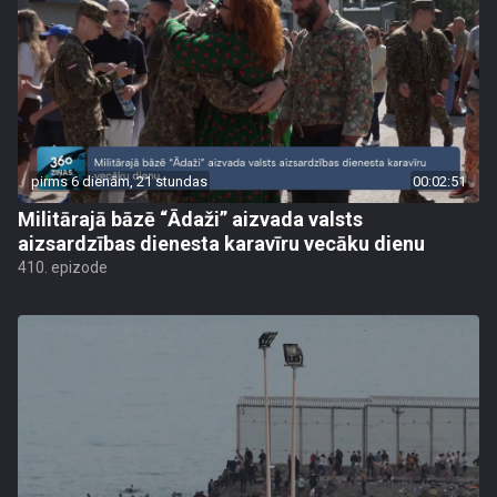
pirms 6 dienām, 21 stundas
00:02:51
Militārajā bāzē “Ādaži” aizvada valsts
aizsardzības dienesta karavīru vecāku dienu
410. epizode