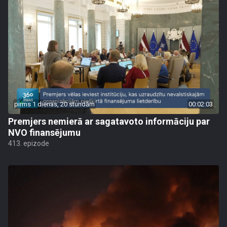
pirms 1 dienas, 20 stundām
00:02:03
Premjers nemierā ar sagatavoto informāciju par
NVO finansējumu
413. epizode