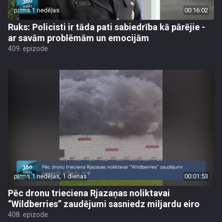
pirms 1 nedēļas
00:16:02
Ruks: Policisti ir tāda pati sabiedrība kā pārējie -
ar savām problēmām un emocijām
409. epizode
pirms 1 nedēļas, 1 dienas
00:01:53
Pēc dronu trieciena Rjazaņas noliktavai
“Wildberries” zaudējumi sasniedz miljardu eiro
408. epizode