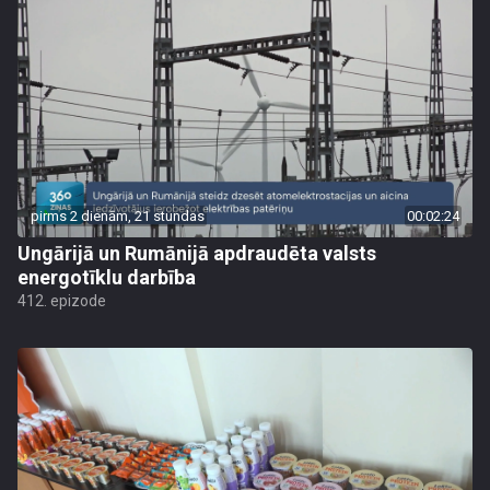
pirms 2 dienām, 21 stundas
00:02:24
Ungārijā un Rumānijā apdraudēta valsts
energotīklu darbība
412. epizode