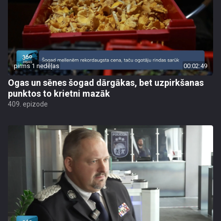
pirms 1 nedēļas
00:02:49
Ogas un sēnes šogad dārgākas, bet uzpirkšanas
punktos to krietni mazāk
409. epizode