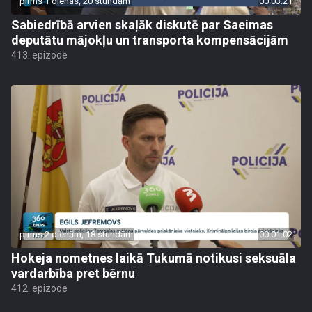
pirms 1 dienas, 20 stundām
00:03:21
Sabiedrībā arvien skaļāk diskutē par Saeimas
deputātu mājokļu un transporta kompensācijām
413. epizode
pirms 2 dienām, 18 stundām
00:01:02
Hokeja nometnes laikā Tukumā notikusi seksuāla
vardarbība pret bērnu
412. epizode