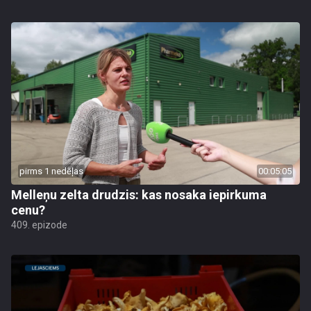
pirms 1 nedēļas
00:05:05
Melleņu zelta drudzis: kas nosaka iepirkuma
cenu?
409. epizode