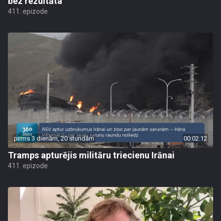
bez rezultāta
411. epizode
pirms 3 dienām, 20 stundām
00:02:12
Tramps apturējis militāru triecienu Irānai
411. epizode