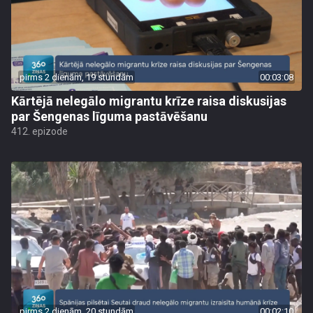
pirms 2 dienām, 19 stundām
00:03:08
Kārtējā nelegālo migrantu krīze raisa diskusijas
par Šengenas līguma pastāvēšanu
412. epizode
pirms 2 dienām, 20 stundām
00:02:10