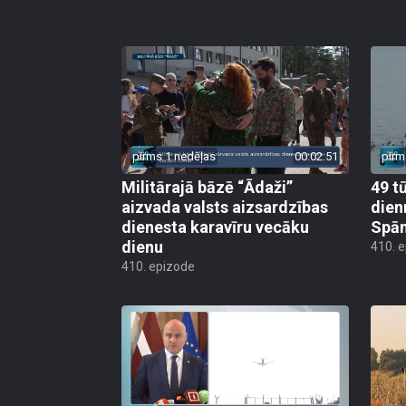
pirms 1 nedēļas
00:02:51
pirm
Militārajā bāzē “Ādaži”
49 t
aizvada valsts aizsardzības
dien
dienesta karavīru vecāku
Spān
dienu
410. 
410. epizode