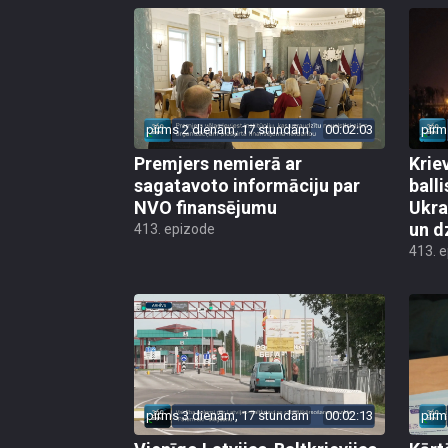
pirms 2 dienām, 17 stundām
00:02:03
pirm
Premjers nemierā ar
Kriev
sagatavoto informāciju par
ball
NVO finansējumu
Ukra
un d
413. epizode
413. 
pirms 3 dienām, 17 stundām
00:02:13
pirm