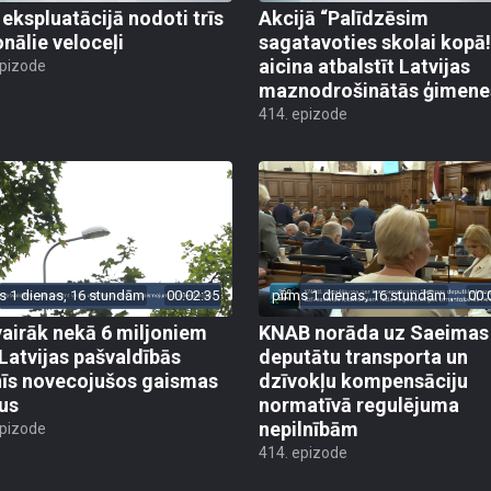
 ekspluatācijā nodoti trīs
Akcijā “Palīdzēsim
onālie veloceļi
sagatavoties skolai kopā!
aicina atbalstīt Latvijas
epizode
maznodrošinātās ģimene
414. epizode
s 1 dienas, 16 stundām
00:02:35
pirms 1 dienas, 16 stundām
00:
vairāk nekā 6 miljoniem
KNAB norāda uz Saeimas
 Latvijas pašvaldībās
deputātu transporta un
īs novecojušos gaismas
dzīvokļu kompensāciju
us
normatīvā regulējuma
nepilnībām
epizode
414. epizode