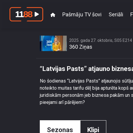
Pašmāju TV šovi
Seriāli
F
“Latvij
2025. gada 27. oktobris, S05 E214
360 Ziņas
“Latvijas Pasts” atjauno bizne
No šodienas “Latvijas Pasts” atjaunojis sūtī
noteikto muitas tarifu dēļ bija apturēta kopš 
juridiskām personām jeb biznesa pakām un sīk
pieejami arī pārējiem?
Sezonas
Klipi