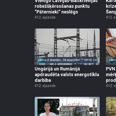
Vienīgo Latvijas-Baltkrievijas
Kārt
robežšķērsošanas punktu
krīz
“Pāternieki” neslēgs
Šeng
412. epizode
412. 
pirms 3 dienām, 18 stundām
00:02:24
pirm
Ungārijā un Rumānijā
PVN 
apdraudēta valsts energotīklu
mērķ
darbība
produ
412. epizode
412. 