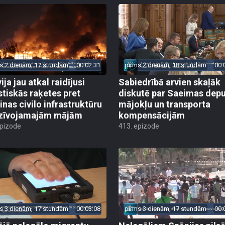
s 2 dienām, 17 stundām
00:02:31
pirms 2 dienām, 18 stundām
00:
ija jau atkal raidījusi
Sabiedrībā arvien skaļāk
istiskās raķetes pret
diskutē par Saeimas dep
inas civilo infrastruktūru
mājokļu un transporta
zīvojamajām mājām
kompensācijām
epizode
413. epizode
s 3 dienām, 17 stundām
00:03:08
pirms 3 dienām, 17 stundām
00: