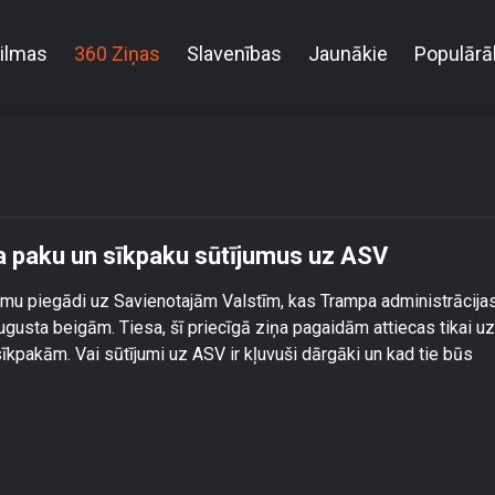
ilmas
360 Ziņas
Slavenības
Jaunākie
Populārā
as Pasts” atjauno biznesa paku un sīkpaku sūtījumu
sa paku un sīkpaku sūtījumus uz ASV
jumu piegādi uz Savienotajām Valstīm, kas Trampa administrācija
augusta beigām. Tiesa, šī priecīgā ziņa pagaidām attiecas tikai uz
pakām. Vai sūtījumi uz ASV ir kļuvuši dārgāki un kad tie būs