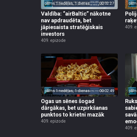
pirms 1 nedēļas, 1 dienas
00:02:27
pirm
Valdība: “airBaltic” nākotne
Poli
nav apdraudēta, bet
raķe
jāpiesaista stratēģiskais
409. 
investors
409. epizode
pirms 1 nedēļas, 1 dienas
00:02:49
pirm
Ogas un sēnes šogad
Ruks:
dārgākas, bet uzpirkšanas
sabi
punktos to krietni mazāk
sav
emo
409. epizode
409. 