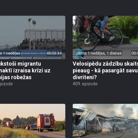
s 1 nedēļas
00:03:34
pirms 1 nedēļas, 1 dienas
00:
ūkstoši migrantu
Velosipēdu zādzību skait
naktī izraisa krīzi uz
pieaug - kā pasargāt savu
ijas robežas
divriteni?
epizode
409. epizode