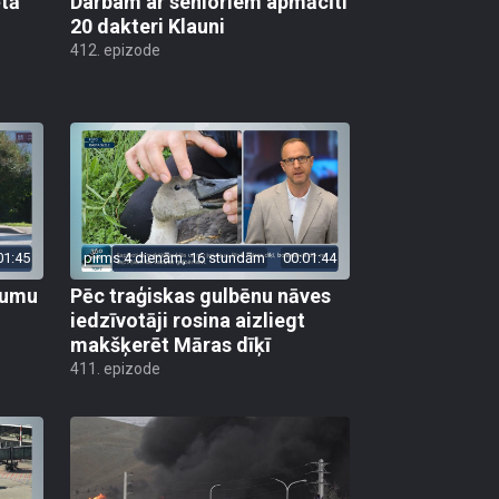
ētā
Darbam ar senioriem apmācīti
20 dakteri Klauni
412. epizode
01:45
pirms 4 dienām, 16 stundām
00:01:44
ojumu
Pēc traģiskas gulbēnu nāves
iedzīvotāji rosina aizliegt
makšķerēt Māras dīķī
411. epizode