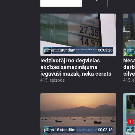
pirms 17 stundām
00:03:26
pirm
Iedzīvotāji no degvielas
Nesa
akcīzes samazinājuma
darb
ieguvuši mazāk, nekā cerēts
cilv
415. epizode
415. 
pirms 18 stundām
00:02:18
pirm