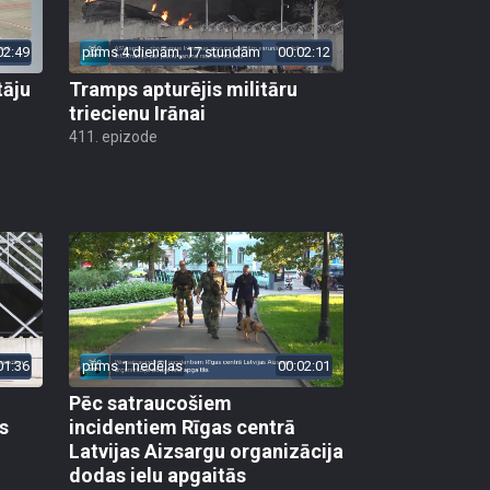
02:49
pirms 4 dienām, 17 stundām
00:02:12
tāju
Tramps apturējis militāru
triecienu Irānai
411. epizode
01:36
pirms 1 nedēļas
00:02:01
Pēc satraucošiem
s
incidentiem Rīgas centrā
Latvijas Aizsargu organizācija
dodas ielu apgaitās