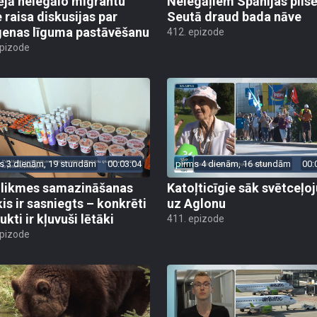
ējā nelegālo migrantu
Nelegāļiem Spānijas pils
e raisa diskusijas par
Seutā draud bada nāve
enas līguma pastāvēšanu
412. epizode
epizode
s 3 dienām, 19 stundām
00:03:04
pirms 4 dienām, 16 stundām
00:
likmes samazināšanas
Katoļticīgie sāk svētceļ
is ir sasniegts – konkrēti
uz Aglonu
kti ir kļuvuši lētāki
411. epizode
epizode