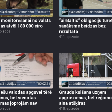
s 4 dienām, 17 stundām
00:03:27
pirms 4 dienām, 17 stundām
00:
 monitorēšanai no valsts
“airBaltic” obligāciju turē
as atvēl 180 000 eiro
sanāksme beidzas bez
rezultāta
epizode
411. epizode
s 1 nedēļas
00:02:21
pirms 1 nedēļas
00:
iešu valodas apguvei tērē
Graudu kulšana uzņem
onus, bet vienotas
apgriezienus, bet reģiono
ēmas joprojām nav
aina atšķiras
epizode
410. epizode