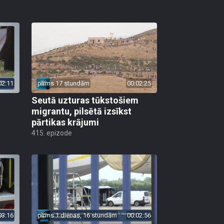
02:11
pirms 17 stundām
00:02:25
Seutā uzturas tūkstošiem
migrantu, pilsētā izsīkst
pārtikas krājumi
415. epizode
03:16
pirms 1 dienas, 16 stundām
00:02:56