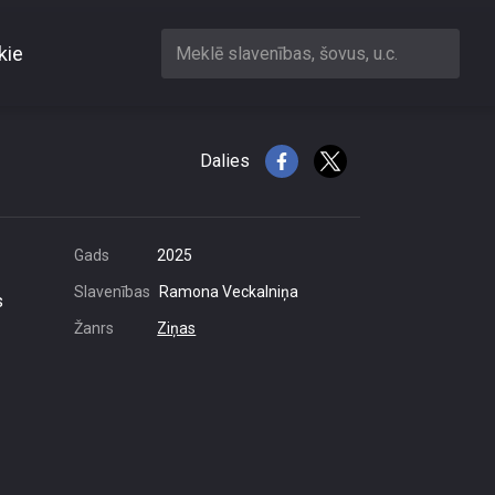
kie
Meklē slavenības, šovus, u.c.
s uz ASV
Dalies
Gads
2025
Slavenības
Ramona Veckalniņa
s
Žanrs
Ziņas