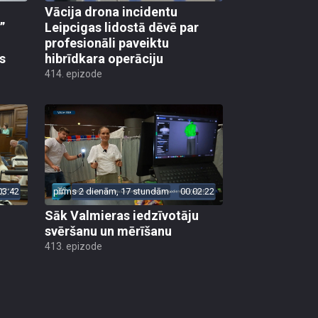
Vācija drona incidentu
”
Leipcigas lidostā dēvē par
profesionāli paveiktu
s
hibrīdkara operāciju
414. epizode
03:42
pirms 2 dienām, 17 stundām
00:02:22
Sāk Valmieras iedzīvotāju
svēršanu un mērīšanu
413. epizode