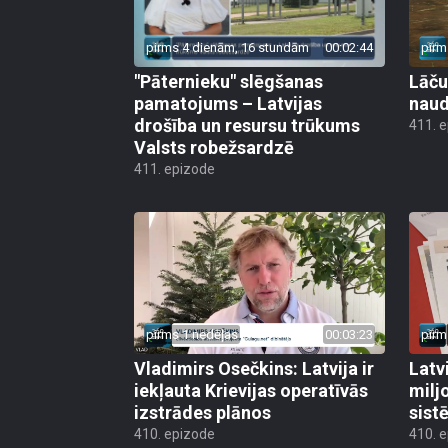
pirms 4 dienām, 16 stundām
00:02:44
pirm
"Pāternieku" slēgšanas
Lāču
pamatojums – Latvijas
naud
drošība un resursu trūkums
411. 
Valsts robežsardzē
411. epizode
pirms 1 nedēļas
00:03:23
pirm
Vladimirs Osečkins: Latvija ir
Latv
iekļauta Krievijas operatīvās
milj
izstrādes plānos
sist
410. epizode
410. 