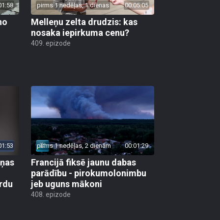
01:58
pirms 1 nedēļas, 1 dienas
00:05:05
no
Melleņu zelta drudzis: kas
nosaka iepirkuma cenu?
409. epizode
01:53
pirms 1 nedēļas, 2 dienām
00:01:29
aņas
Francijā fiksē jaunu dabas
parādību - pirokumolonimbu
rdu
jeb uguns mākoni
408. epizode