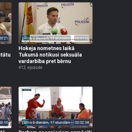
03:21
pirms 3 dienām, 15 stundām
00:01:02
Hokeja nometnes laikā
utātu
Tukumā notikusi seksuāla
vardarbība pret bērnu
412. epizode
02:10
pirms 3 dienām, 17 stundām
00:02:38