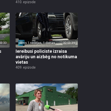
410. epizode
03:33
pirms 1 nedēļas, 1 dienas
00:03:39
s
Iereibusi policiste izraisa
avāriju un aizbēg no notikuma
vietas
409. epizode