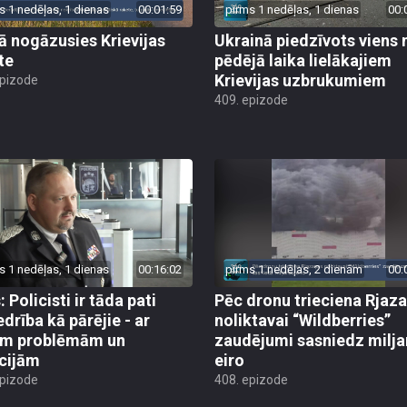
s 1 nedēļas, 1 dienas
00:01:59
pirms 1 nedēļas, 1 dienas
00:
jā nogāzusies Krievijas
Ukrainā piedzīvots viens 
te
pēdējā laika lielākajiem
Krievijas uzbrukumiem
epizode
409. epizode
s 1 nedēļas, 1 dienas
00:16:02
pirms 1 nedēļas, 2 dienām
00:
 Policisti ir tāda pati
Pēc dronu trieciena Rjaz
edrība kā pārējie - ar
noliktavai “Wildberries”
ām problēmām un
zaudējumi sasniedz milja
cijām
eiro
epizode
408. epizode