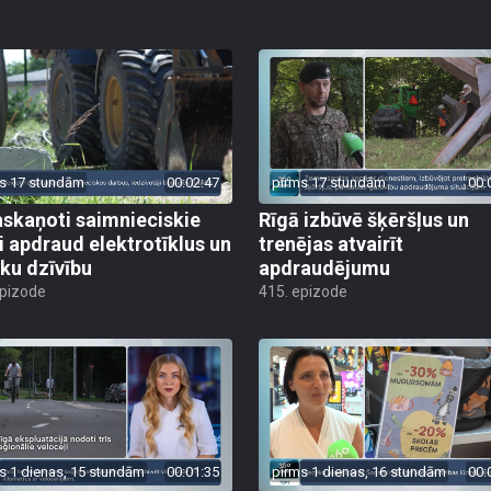
s 17 stundām
00:02:47
pirms 17 stundām
00:
skaņoti saimnieciskie
Rīgā izbūvē šķēršļus un
i apdraud elektrotīklus un
trenējas atvairīt
ēku dzīvību
apdraudējumu
epizode
415. epizode
s 1 dienas, 15 stundām
00:01:35
pirms 1 dienas, 16 stundām
00: