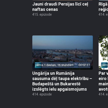
Jauni draudi Persijas līcī ceļ
Rīgā
naftas cenas
reģi
415. epizode
414. 
pirms 1 dienas, 16 stundām
00:02:27
pirm
Ungārija un Rumānija
Par 
sausuma dēļ taupa elektrību –
eiro
Budapeštā un Bukarestē
main
izslēgts ielu apgaismojums
avot
414. epizode
414. 