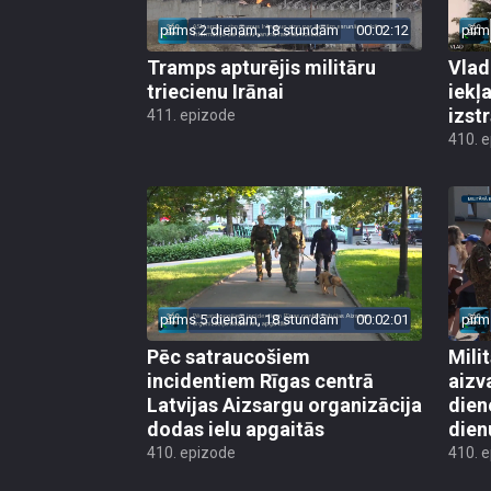
pirms 2 dienām, 18 stundām
00:02:12
pirm
Tramps apturējis militāru
Vlad
triecienu Irānai
iekļ
izst
411. epizode
410. 
pirms 5 dienām, 18 stundām
00:02:01
pirm
Pēc satraucošiem
Mili
incidentiem Rīgas centrā
aizv
Latvijas Aizsargu organizācija
dien
dodas ielu apgaitās
dien
410. epizode
410. 