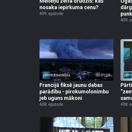
Melleņu zelta drudzis: kas
Ogas
nosaka iepirkuma cenu?
dārg
punk
409. epizode
409. 
pirms 1 nedēļas
00:01:29
pirm
Francijā fiksē jaunu dabas
Pārt
parādību - pirokumolonimbu
“zem
jeb uguns mākoni
sama
408. epizode
408. 