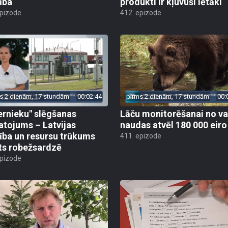
ība
produkti ir kļuvuši lētāki
epizode
412. epizode
s 2 dienām, 17 stundām
00:02:44
pirms 2 dienām, 17 stundām
00:
ernieku" slēgšanas
Lāču monitorēšanai no va
tojums – Latvijas
naudas atvēl 180 000 eiro
ība un resursu trūkums
411. epizode
ts robežsardzē
epizode