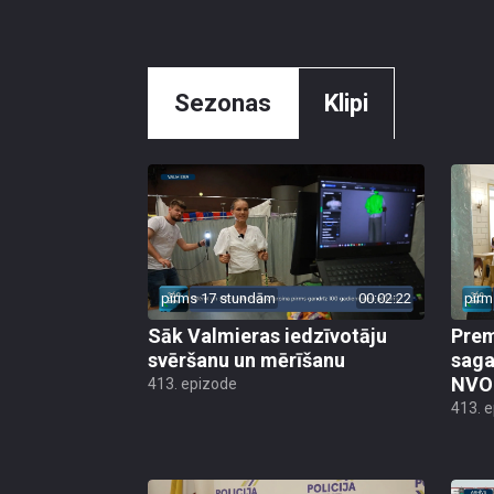
Sezonas
Klipi
pirms 17 stundām
00:02:22
pirm
Sāk Valmieras iedzīvotāju
Prem
svēršanu un mērīšanu
saga
NVO 
413. epizode
413. 