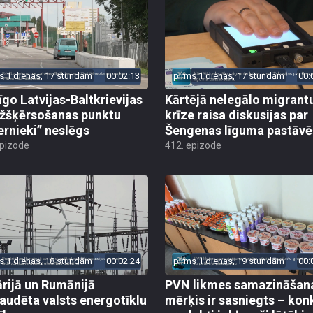
s 1 dienas, 17 stundām
00:02:13
pirms 1 dienas, 17 stundām
00:
īgo Latvijas-Baltkrievijas
Kārtējā nelegālo migrant
žšķērsošanas punktu
krīze raisa diskusijas par
ernieki” neslēgs
Šengenas līguma pastāv
epizode
412. epizode
s 1 dienas, 18 stundām
00:02:24
pirms 1 dienas, 19 stundām
00:
rijā un Rumānijā
PVN likmes samazināšan
audēta valsts energotīklu
mērķis ir sasniegts – kon