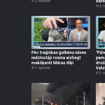
darb
412. epizode
412. 
pirms 2 dienām, 16 stundām
00:01:44
pirm
Pēc traģiskas gulbēnu nāves
"Pāt
iedzīvotāji rosina aizliegt
pama
makšķerēt Māras dīķī
droš
Vals
411. epizode
411. 