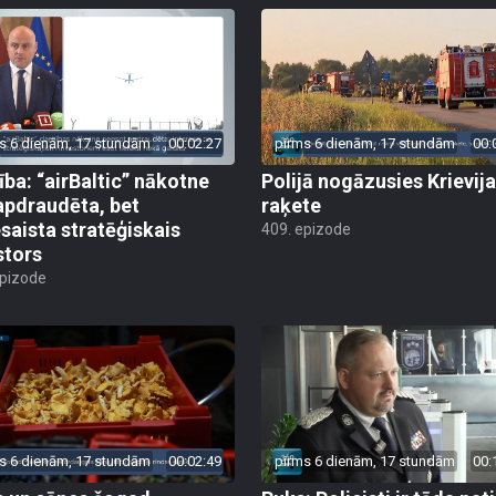
s 6 dienām, 17 stundām
00:02:27
pirms 6 dienām, 17 stundām
00:
ība: “airBaltic” nākotne
Polijā nogāzusies Krievij
apdraudēta, bet
raķete
esaista stratēģiskais
409. epizode
stors
epizode
s 6 dienām, 17 stundām
00:02:49
pirms 6 dienām, 17 stundām
00: