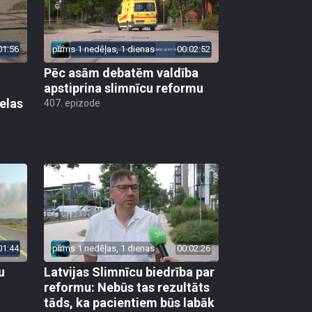
01:56
pirms 1 nedēļas, 1 dienas
00:02:52
Pēc asām debatēm valdība
apstiprina slimnīcu reformu
elas
407. epizode
01:44
pirms 1 nedēļas, 1 dienas
00:02:26
u
Latvijas Slimnīcu biedrība par
reformu: Nebūs tas rezultāts
tāds, ka pacientiem būs labāk