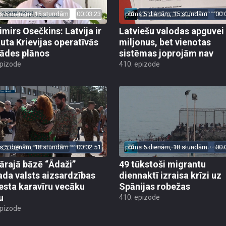
s 5 dienām, 15 stundām
00:03:23
pirms 5 dienām, 15 stundām
00:
imirs Osečkins: Latvija ir
Latviešu valodas apguvei
auta Krievijas operatīvās
miljonus, bet vienotas
rādes plānos
sistēmas joprojām nav
epizode
410. epizode
s 5 dienām, 18 stundām
00:02:51
pirms 5 dienām, 18 stundām
00:
tārajā bāzē “Ādaži”
49 tūkstoši migrantu
ada valsts aizsardzības
diennaktī izraisa krīzi uz
esta karavīru vecāku
Spānijas robežas
u
410. epizode
epizode