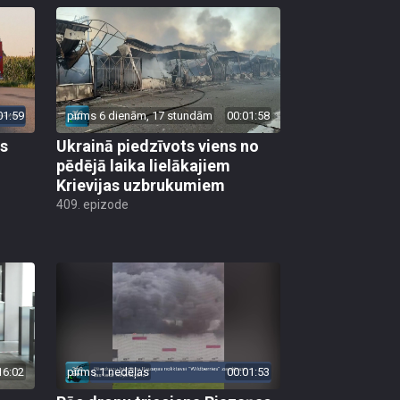
01:59
pirms 6 dienām, 17 stundām
00:01:58
as
Ukrainā piedzīvots viens no
pēdējā laika lielākajiem
Krievijas uzbrukumiem
409. epizode
16:02
pirms 1 nedēļas
00:01:53