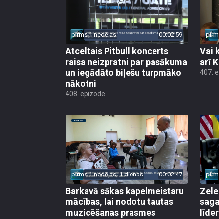
pirms 1 nedēļas
00:02:59
pirm
Atceltais Pitbull koncerts
Vai 
raisa neizpratni par pasākuma
arī 
un iegādāto biļešu turpmāko
407. 
nākotni
408. epizode
pirms 1 nedēļas, 1 dienas
00:02:47
pirm
Barkavā sākas kapelmeistaru
Zele
mācības, lai nodotu tautas
saga
muzicēšanas prasmes
līde