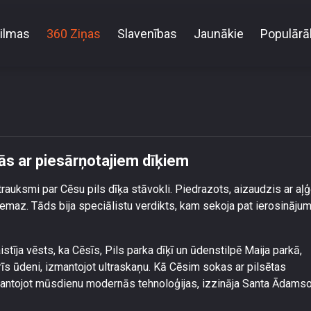
ilmas
360 Ziņas
Slavenības
Jaunākie
Populārā
īs eksperimentālā veidā cīnās ar piesārņotajiem dī
ās ar piesārņotajiem dīķiem
trauksmi par Cēsu pils dīķa stāvokli. Piedrazots, aizaudzis ar aļ
z nemaz. Tāds bija speciālistu verdikts, kam sekoja pat ierosināju
tīja vēsts, ka Cēsīs, Pils parka dīķī un ūdenstilpē Maija parkā,
rīs ūdeni, izmantojot ultraskaņu. Kā Cēsim sokas ar pilsētas
mantojot mūsdienu modernās tehnoloģijas, izzināja Santa Ādams