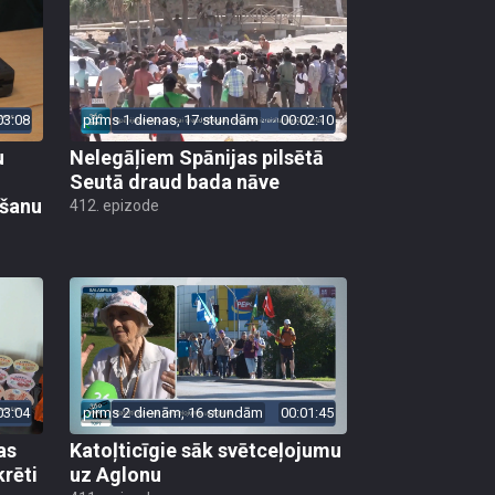
03:08
pirms 1 dienas, 17 stundām
00:02:10
u
Nelegāļiem Spānijas pilsētā
Seutā draud bada nāve
ēšanu
412. epizode
03:04
pirms 2 dienām, 16 stundām
00:01:45
as
Katoļticīgie sāk svētceļojumu
krēti
uz Aglonu