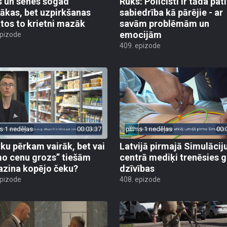
 un sēnes šogad
Ruks: Policisti ir tāda pati
ākas, bet uzpirkšanas
sabiedrība kā pārējie - ar
tos to krietni mazāk
savām problēmām un
emocijām
epizode
409. epizode
s 1 nedēļas
00:03:37
pirms 1 nedēļas
00:
iku pērkam vairāk, bet vai
Latvijā pirmajā Simulācij
o cenu grozs” tiešām
centrā mediķi trenēsies g
zina kopējo čeku?
dzīvības
epizode
408. epizode