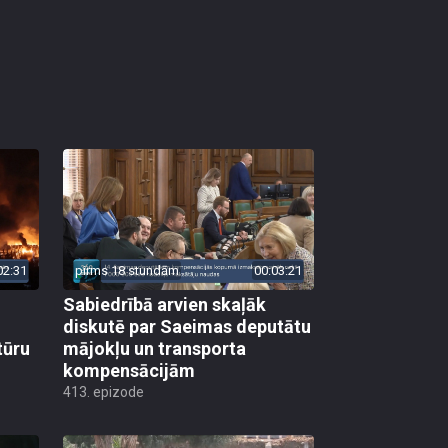
02:31
pirms 18 stundām
00:03:21
Sabiedrībā arvien skaļāk
diskutē par Saeimas deputātu
tūru
mājokļu un transporta
kompensācijām
413. epizode