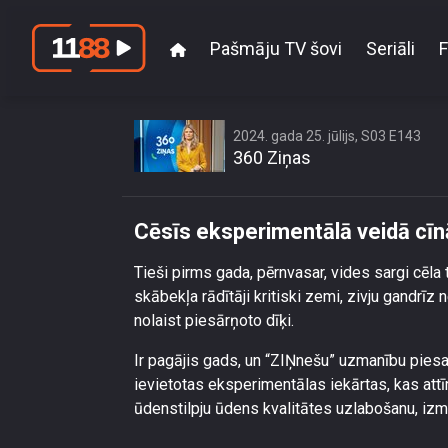
Pašmāju TV šovi
Seriāli
F
Cēs
2024. gada 25. jūlijs, S03 E143
360 Ziņas
Cēsīs eksperimentālā veidā cīn
Tieši pirms gada, pērnvasar, vides sargi cēla 
skābekļa rādītāji kritiski zemi, zivju gandrī
nolaist piesārņoto dīķi.
Ir pagājis gads, un “ZIŅnešu” uzmanību piesais
ievietotas eksperimentālas iekārtas, kas attī
ūdenstilpju ūdens kvalitātes uzlabošanu, iz