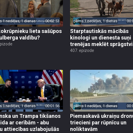
s 1 nedēļas, 1 dienas
00:02:53
pirms 1 nedēļas, 1 dienas
00:
kokrūpnieku lieta sašūpos
Starptautiskās mācībās
Kulberga valdību?
kinologi un dienesta suņi
trenējas meklēt sprāgstvi
epizode
407. epizode
s 1 nedēļas, 1 dienas
00:01:56
pirms 1 nedēļas, 1 dienas
00:
nska un Trampa tikšanos
Piemaskavā ukraiņu dron
ida ar cerībām - abu
triecieni par rūpnīcu un
ru attiecības uzlabojušās
noliktavām