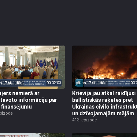
s 17 stundām
00:02:03
pirms 17 stundām
00:
jers nemierā ar
Krievija jau atkal raidījusi
tavoto informāciju par
ballistiskās raķetes pret
finansējumu
Ukrainas civilo infrastruk
un dzīvojamajām mājām
epizode
413. epizode