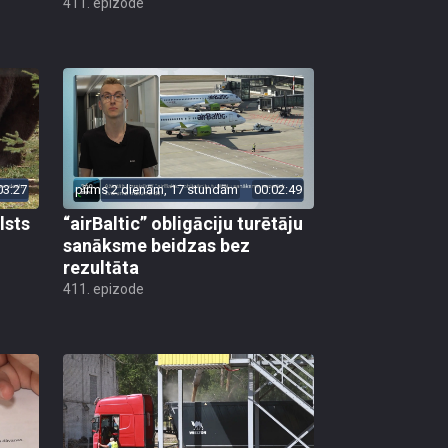
411. epizode
03:27
pirms 2 dienām, 17 stundām
00:02:49
lsts
“airBaltic” obligāciju turētāju
sanāksme beidzas bez
rezultāta
411. epizode