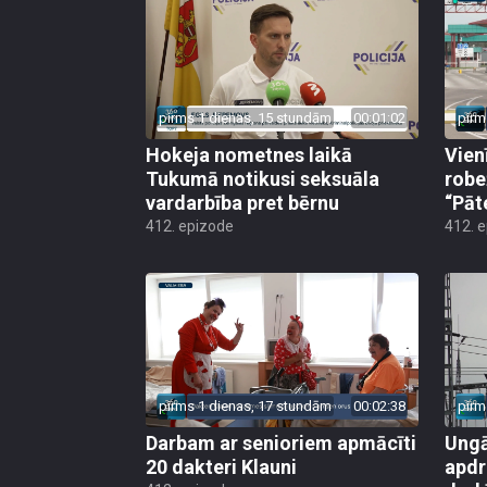
pirms 1 dienas, 15 stundām
00:01:02
pirm
Hokeja nometnes laikā
Vien
Tukumā notikusi seksuāla
robe
vardarbība pret bērnu
“Pāt
412. epizode
412. 
pirms 1 dienas, 17 stundām
00:02:38
pirm
Darbam ar senioriem apmācīti
Ungā
20 dakteri Klauni
apdr