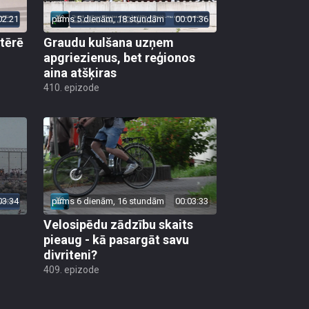
02:21
pirms 5 dienām, 18 stundām
00:01:36
 tērē
Graudu kulšana uzņem
apgriezienus, bet reģionos
aina atšķiras
410. epizode
03:34
pirms 6 dienām, 16 stundām
00:03:33
Velosipēdu zādzību skaits
pieaug - kā pasargāt savu
divriteni?
409. epizode