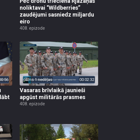
Pēc dronu trieciena Rjazaņas
noliktavai “Wildberries”
zaudējumi sasniedz miljardu
eiro
408. epizode
00:56
pirms 1 nedēļas
00:02:32
u
Vasaras brīvlaikā jaunieši
lābt
apgūst militārās prasmes
408. epizode