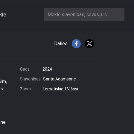
kie
Meklē slavenības, šovus, u.c.
ķiem
Dalies
Gads
2024
Slavenības
Santa Ādamsone
ģēm,
ms
Žanrs
Tematiskie TV šovi
one.