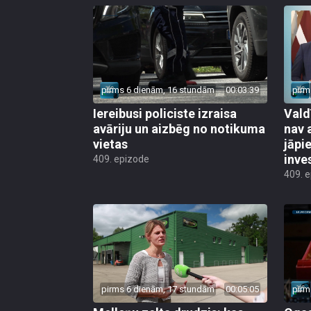
pirms 6 dienām, 16 stundām
00:03:39
pirm
Iereibusi policiste izraisa
Vald
avāriju un aizbēg no notikuma
nav 
vietas
jāpi
inve
409. epizode
409. 
pirms 6 dienām, 17 stundām
00:05:05
pirm