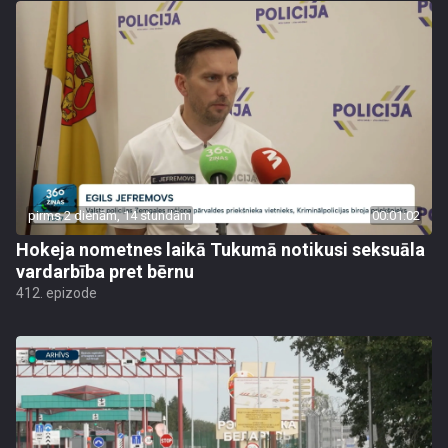
pirms 2 dienām, 14 stundām
00:01:02
Hokeja nometnes laikā Tukumā notikusi seksuāla
vardarbība pret bērnu
412. epizode