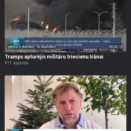
pirms 3 dienām, 16 stundām
00:02:12
Tramps apturējis militāru triecienu Irānai
411. epizode