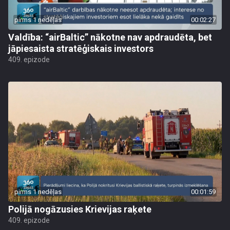
pirms 1 nedēļas
00:02:27
Valdība: “airBaltic” nākotne nav apdraudēta, bet
jāpiesaista stratēģiskais investors
409. epizode
pirms 1 nedēļas
00:01:59
Polijā nogāzusies Krievijas raķete
409. epizode