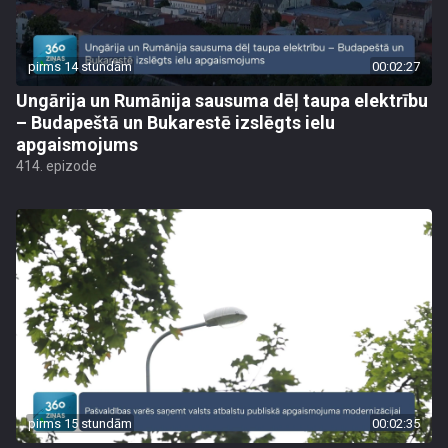
pirms 14 stundām
00:02:27
Ungārija un Rumānija sausuma dēļ taupa elektrību
– Budapeštā un Bukarestē izslēgts ielu
apgaismojums
414. epizode
pirms 15 stundām
00:02:35