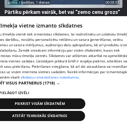
pirms 1 nedēļas, 1 dienas
00:03:37
Pārtiku pērkam vairāk, bet vai “zemo cenu grozs”
tiešām samazina kopējo čeku?
 tīmekļa vietne izmanto sīkdatnes
408. epizode
 tīmekļa vietnē tiek izmantotas sīkdatnes, lai nodrošinātu un uzlabotu tīmek
nes darbību., nosūtītu personalizētu reklāmu un satura ģenerēšanai, veiktu
āmas un satura mērījumus, auditorijas datu apkopošanu, kā arī produktu izst
zlabošanu. Zemāk sniedzam informāciju par visām sīkdatnēm, kuras tiek
ntotas mūsu tīmekļa vietnēs. Sīkdatnes var atšķirties atkarībā no apmeklētā
rneta vietnes sadaļas. Lietotājam jebkurā brīdī ir iespēja piekrist, atteikties va
īt savu piekrišanu. Piekrišanas sniegšana, kā arī tās atsaukšana vai mainīša
ecas uz visām interneta vietnes sadaļām. Vairāk informācijas par izmantotaj
atnēm skatīt
sīkdatņu izmantošanas noteikumos.
ĪT VISUS PARTNERUS
(1718) →
PIELĀGOT IZVĒLI
pirms 1 nedēļas, 1 dienas
00:00:56
PIEKRIST VISĀM SĪKDATNĒM
Latvijā pirmajā Simulāciju centrā mediķi trenēsies
glābt dzīvības
ATSTĀT TEHNISKĀS SĪKDATNES
408. epizode