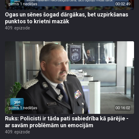
pirms 1 nedēļas
00:02:49
Ogas un sēnes šogad dārgākas, bet uzpirkšanas
punktos to krietni mazāk
409. epizode
pirms 1 nedēļas
00:16:02
Ruks: Policisti ir tāda pati sabiedrība kā pārējie -
ar savām problēmām un emocijām
409. epizode