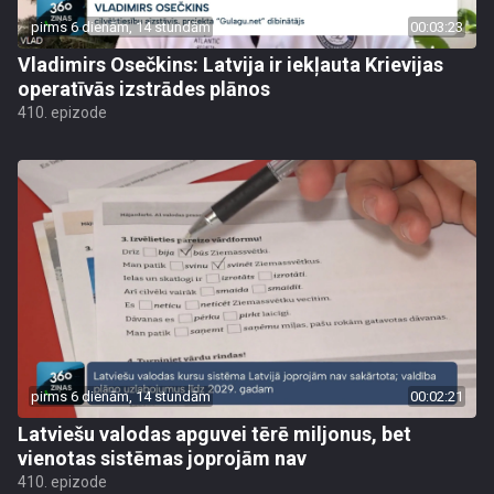
pirms 6 dienām, 14 stundām
00:03:23
Vladimirs Osečkins: Latvija ir iekļauta Krievijas
operatīvās izstrādes plānos
410. epizode
pirms 6 dienām, 14 stundām
00:02:21
Latviešu valodas apguvei tērē miljonus, bet
vienotas sistēmas joprojām nav
410. epizode