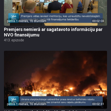
pirms 1 dienas, 16 stundām
00:02:03
Premjers nemierā ar sagatavoto informāciju par
NVO finansējumu
413. epizode
pirms 1 dienas, 16 stundām
00:02:31