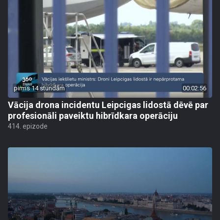
pirms 14 stundām
00:02:56
Vācija drona incidentu Leipcigas lidostā dēvē par
profesionāli paveiktu hibrīdkara operāciju
414. epizode