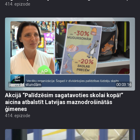
414. epizode
pirms 14 stundām
00:03:16
Akcijā “Palīdzēsim sagatavoties skolai kopā!”
aicina atbalstīt Latvijas maznodrošinātās
ģimenes
414. epizode