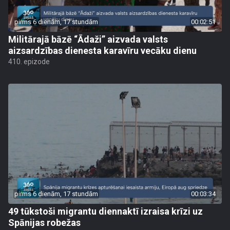
pirms 6 dienām, 17 stundām
00:02:51
Militārajā bāzē “Ādaži” aizvada valsts
aizsardzības dienesta karavīru vecāku dienu
410. epizode
pirms 6 dienām, 17 stundām
00:03:34
49 tūkstoši migrantu diennaktī izraisa krīzi uz
Spānijas robežas