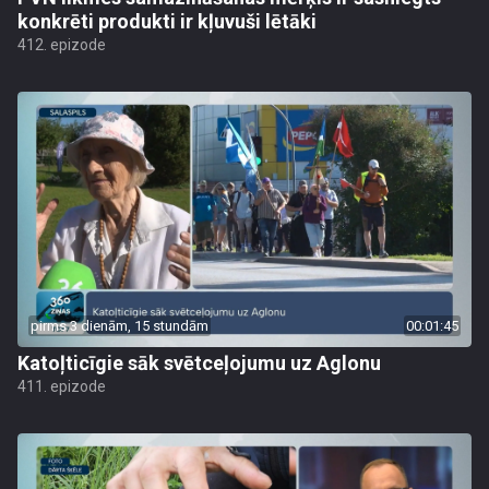
konkrēti produkti ir kļuvuši lētāki
412. epizode
pirms 3 dienām, 15 stundām
00:01:45
Katoļticīgie sāk svētceļojumu uz Aglonu
411. epizode