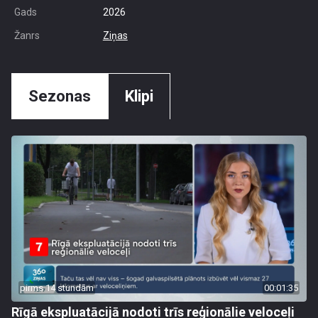
Gads
2026
Žanrs
Ziņas
Sezonas
Klipi
pirms 14 stundām
00:01:35
Rīgā ekspluatācijā nodoti trīs reģionālie veloceļi