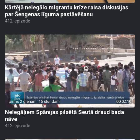
Kārtējā nelegālo migrantu krīze raisa diskusijas
par Šengenas līguma pastāvēšanu
412. epizode
pirms 2 dienām, 15 stundām
00:02:10
Nelegāļiem Spānijas pilsētā Seutā draud bada
nāve
412. epizode