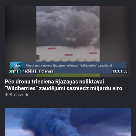
pirms 1 nedēļas, 1 dienas
00:01:53
Pēc dronu trieciena Rjazaņas noliktavai
“Wildberries” zaudējumi sasniedz miljardu eiro
408. epizode