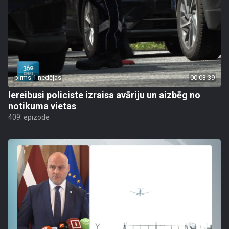
pirms 1 nedēļas
00:03:39
Iereibusi policiste izraisa avāriju un aizbēg no
notikuma vietas
409. epizode