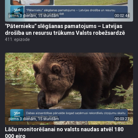
pirms 3 dienām, 15 stundām
00:02:44
"Pāternieku" slēgšanas pamatojums – Latvijas
drošība un resursu trūkums Valsts robežsardzē
411. epizode
pirms 3 dienām, 15 stundām
00:03:27
Lāču monitorēšanai no valsts naudas atvēl 180
000 eiro