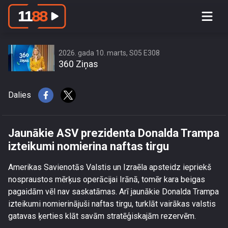
Jaunākie ASV prezidenta Donalda
Trampa izteikumi nomierina naftas
tirgu
2026. gada 10. marts, S05 E308
360 Ziņas
Dalies
Jaunākie ASV prezidenta Donalda Trampa
izteikumi nomierina naftas tirgu
Amerikas Savienotās Valstis un Izraēla apsteidz iepriekš
nospraustos mērķus operācijai Irānā, tomēr kara beigas
pagaidām vēl nav saskatāmas. Arī jaunākie Donalda Trampa
izteikumi nomierinājuši naftas tirgu, turklāt vairākas valstis
gatavas ķerties klāt savām stratēģiskajām rezervēm.