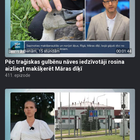
pirms 3 dienām, 15 stundām
00:01:44
Pēc traģiskas gulbēnu nāves iedzīvotāji rosina
aizliegt makšķerēt Māras dīķī
411. epizode