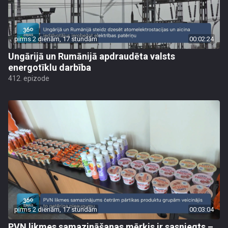
pirms 2 dienām, 17 stundām
00:02:24
Ungārijā un Rumānijā apdraudēta valsts
energotīklu darbība
412. epizode
pirms 2 dienām, 17 stundām
00:03:04
PVN likmes samazināšanas mērķis ir sasniegts –