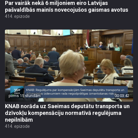
Par vairāk nekā 6 miljoniem eiro Latvijas
pašvaldībās mainīs novecojušos gaismas avotus
414. epizode
pirms 15 stundām
00:03:42
KNAB norāda uz Saeimas deputātu transporta un
dzīvokļu kompensāciju normatīvā regulējuma
nepilnībām
414. epizode