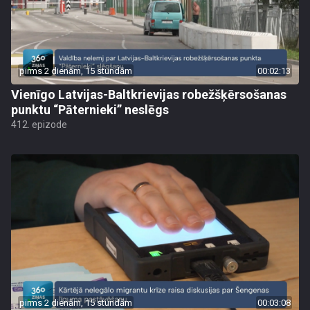
pirms 2 dienām, 15 stundām
00:02:13
Vienīgo Latvijas-Baltkrievijas robežšķērsošanas
punktu “Pāternieki” neslēgs
412. epizode
pirms 2 dienām, 15 stundām
00:03:08