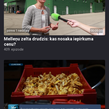
pirms 1 nedēļas
00:05:05
Melleņu zelta drudzis: kas nosaka iepirkuma
cenu?
409. epizode