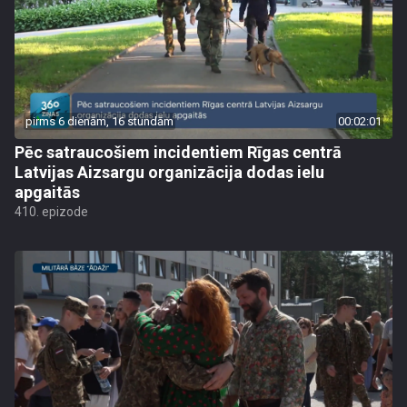
pirms 6 dienām, 16 stundām
00:02:01
Pēc satraucošiem incidentiem Rīgas centrā
Latvijas Aizsargu organizācija dodas ielu
apgaitās
410. epizode