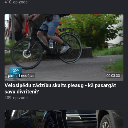
410. epizode
pirms 1 nedēļas
00:03:33
Velosipēdu zādzību skaits pieaug - kā pasargāt
savu divriteni?
409. epizode