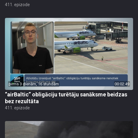
411. epizode
pirms 3 dienām, 16 stundām
00:02:49
“airBaltic” obligāciju turētāju sanāksme beidzas
bez rezultāta
411. epizode