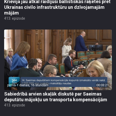
Krievija jau atkal raidījusi ballistiskās raķetes pret
Ukrainas civilo infrastruktūru un dzīvojamajām
mājām
413. epizode
pirms 1 dienas, 16 stundām
00:03:21
Sabiedrībā arvien skaļāk diskutē par Saeimas
deputātu mājokļu un transporta kompensācijām
413. epizode