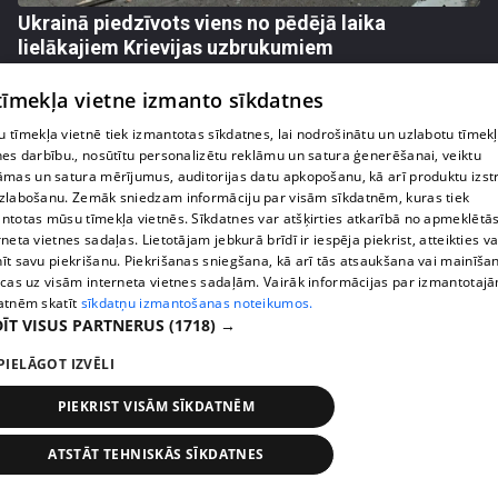
Ukrainā piedzīvots viens no pēdējā laika
lielākajiem Krievijas uzbrukumiem
409. epizode
 tīmekļa vietne izmanto sīkdatnes
 tīmekļa vietnē tiek izmantotas sīkdatnes, lai nodrošinātu un uzlabotu tīmek
nes darbību., nosūtītu personalizētu reklāmu un satura ģenerēšanai, veiktu
āmas un satura mērījumus, auditorijas datu apkopošanu, kā arī produktu izst
zlabošanu. Zemāk sniedzam informāciju par visām sīkdatnēm, kuras tiek
ntotas mūsu tīmekļa vietnēs. Sīkdatnes var atšķirties atkarībā no apmeklētā
rneta vietnes sadaļas. Lietotājam jebkurā brīdī ir iespēja piekrist, atteikties va
īt savu piekrišanu. Piekrišanas sniegšana, kā arī tās atsaukšana vai mainīša
ecas uz visām interneta vietnes sadaļām. Vairāk informācijas par izmantotaj
atnēm skatīt
sīkdatņu izmantošanas noteikumos.
ĪT VISUS PARTNERUS
(1718) →
pirms 1 nedēļas, 1 dienas
00:05:05
PIELĀGOT IZVĒLI
Melleņu zelta drudzis: kas nosaka iepirkuma
PIEKRIST VISĀM SĪKDATNĒM
cenu?
409. epizode
ATSTĀT TEHNISKĀS SĪKDATNES