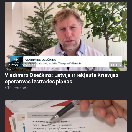
pirms 1 nedēļas
00:03:23
Vladimirs Osečkins: Latvija ir iekļauta Krievijas
operatīvās izstrādes plānos
410. epizode