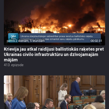
pirms 2 dienām, 5 stundām
00:02:31
Krievija jau atkal raidījusi ballistiskās raķetes pret
Ukrainas civilo infrastruktūru un dzīvojamajām
mājām
413. epizode