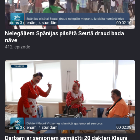
pirms 3 dienām, 4 stundām
00:02:10
Nelegāļiem Spānijas pilsētā Seutā draud bada
nāve
412. epizode
pirms 3 dienām, 4 stundām
00:02:38
Darbam ar senioriem apmācīti 20 dakteri Klauni