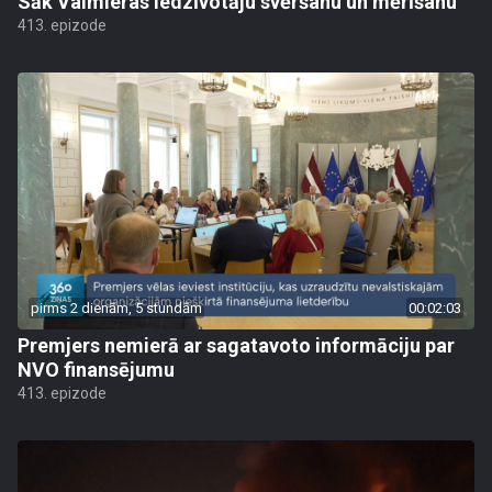
Sāk Valmieras iedzīvotāju svēršanu un mērīšanu
413. epizode
pirms 2 dienām, 5 stundām
00:02:03
Premjers nemierā ar sagatavoto informāciju par
NVO finansējumu
413. epizode