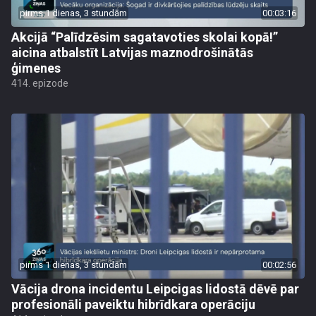
pirms 1 dienas, 3 stundām
00:03:16
Akcijā “Palīdzēsim sagatavoties skolai kopā!”
aicina atbalstīt Latvijas maznodrošinātās
ģimenes
414. epizode
pirms 1 dienas, 3 stundām
00:02:56
Vācija drona incidentu Leipcigas lidostā dēvē par
profesionāli paveiktu hibrīdkara operāciju