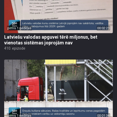
pirms 1 nedēļas
00:02:21
Latviešu valodas apguvei tērē miljonus, bet
vienotas sistēmas joprojām nav
410. epizode
pirms 1 nedēļas
00:01:36