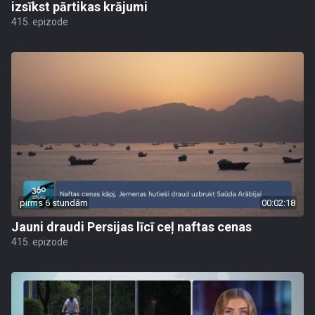
izsīkst pārtikas krājumi
415. epizode
pirms 6 stundām
00:02:18
Jauni draudi Persijas līcī ceļ naftas cenas
415. epizode