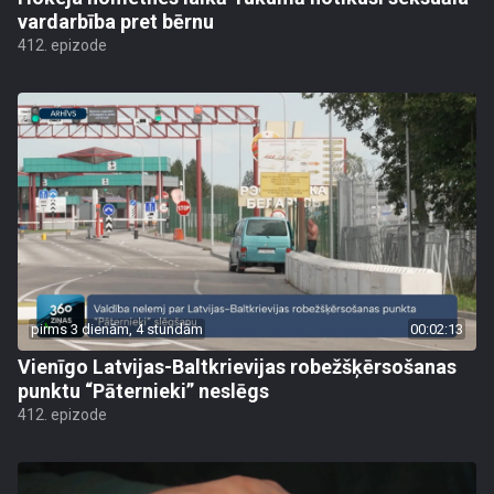
vardarbība pret bērnu
412. epizode
pirms 3 dienām, 4 stundām
00:02:13
Vienīgo Latvijas-Baltkrievijas robežšķērsošanas
punktu “Pāternieki” neslēgs
412. epizode