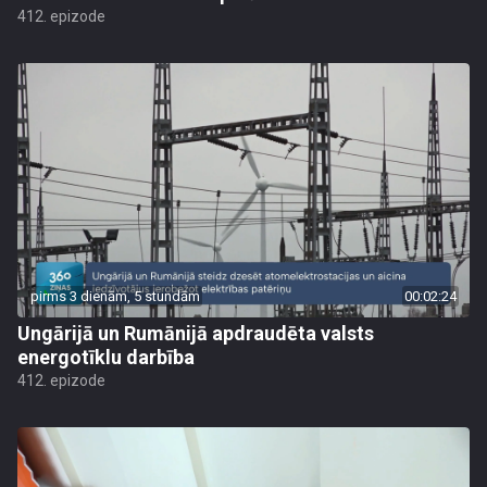
412. epizode
pirms 3 dienām, 5 stundām
00:02:24
Ungārijā un Rumānijā apdraudēta valsts
energotīklu darbība
412. epizode