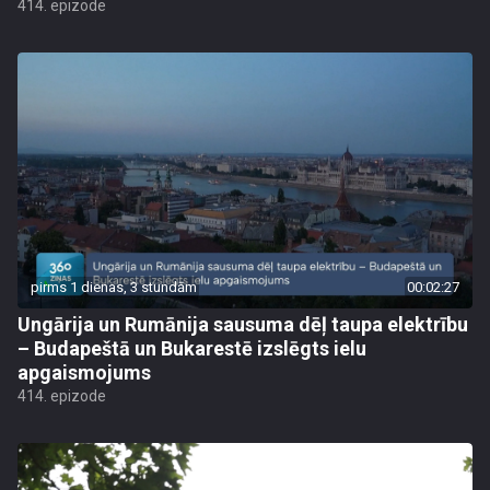
414. epizode
pirms 1 dienas, 3 stundām
00:02:27
Ungārija un Rumānija sausuma dēļ taupa elektrību
– Budapeštā un Bukarestē izslēgts ielu
apgaismojums
414. epizode