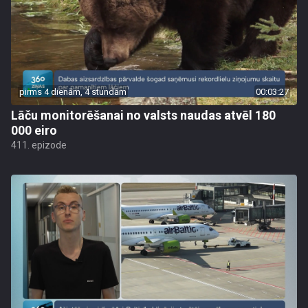
pirms 4 dienām, 4 stundām
00:03:27
Lāču monitorēšanai no valsts naudas atvēl 180
000 eiro
411. epizode