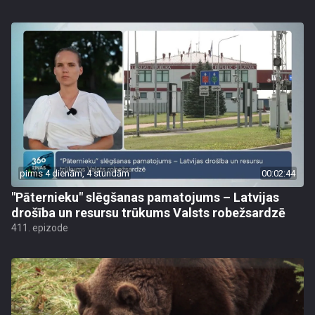
pirms 4 dienām, 4 stundām
00:02:44
"Pāternieku" slēgšanas pamatojums – Latvijas
drošība un resursu trūkums Valsts robežsardzē
411. epizode