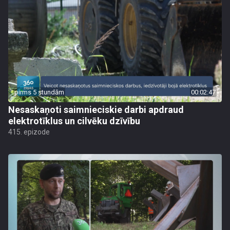
pirms 5 stundām
00:02:47
Nesaskaņoti saimnieciskie darbi apdraud
elektrotīklus un cilvēku dzīvību
415. epizode