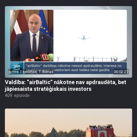
pirms 1 nedēļas, 1 dienas
00:02:27
Valdība: “airBaltic” nākotne nav apdraudēta, bet
jāpiesaista stratēģiskais investors
409. epizode