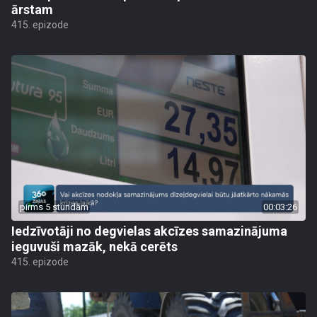
ārstam
415. epizode
pirms 5 stundām
00:03:26
Iedzīvotāji no degvielas akcīzes samazinājuma
ieguvuši mazāk, nekā cerēts
415. epizode