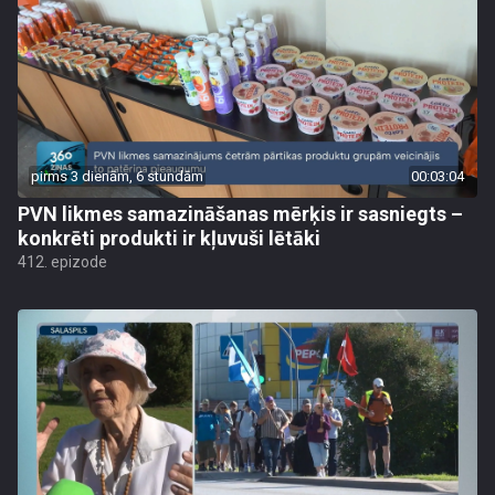
pirms 3 dienām, 6 stundām
00:03:04
PVN likmes samazināšanas mērķis ir sasniegts –
konkrēti produkti ir kļuvuši lētāki
412. epizode