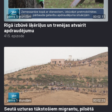
pirms 5 stundām
00:02:11
Rīgā izbūvē šķēršļus un trenējas atvairīt
apdraudējumu
415. epizode
pirms 5 stundām
00:02:25
Seutā uzturas tūkstošiem migrantu, pilsētā