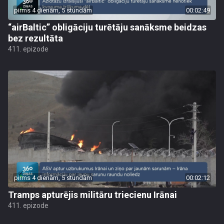
pirms 4 dienām, 5 stundām
00:02:49
“airBaltic” obligāciju turētāju sanāksme beidzas
bez rezultāta
411. epizode
pirms 4 dienām, 5 stundām
00:02:12
Tramps apturējis militāru triecienu Irānai
411. epizode