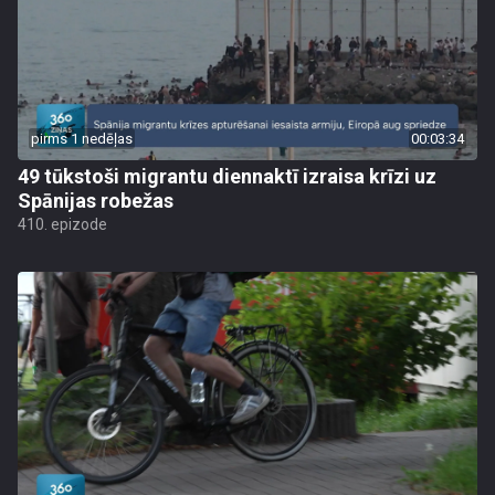
pirms 1 nedēļas
00:03:34
49 tūkstoši migrantu diennaktī izraisa krīzi uz
Spānijas robežas
410. epizode