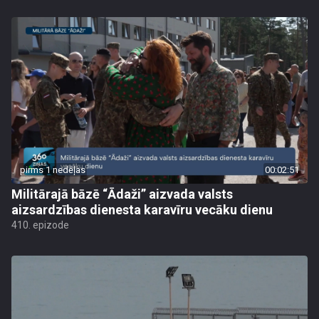
pirms 1 nedēļas
00:02:51
Militārajā bāzē “Ādaži” aizvada valsts
aizsardzības dienesta karavīru vecāku dienu
410. epizode