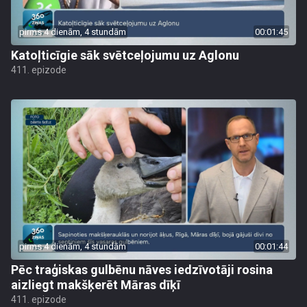
pirms 4 dienām, 4 stundām
00:01:45
Katoļticīgie sāk svētceļojumu uz Aglonu
411. epizode
pirms 4 dienām, 4 stundām
00:01:44
Pēc traģiskas gulbēnu nāves iedzīvotāji rosina
aizliegt makšķerēt Māras dīķī
411. epizode