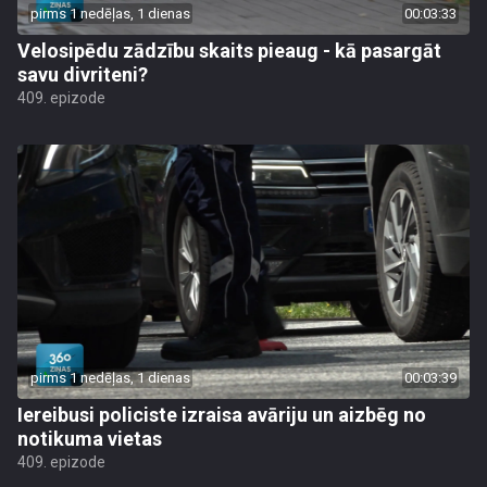
pirms 1 nedēļas, 1 dienas
00:03:33
Velosipēdu zādzību skaits pieaug - kā pasargāt
savu divriteni?
409. epizode
pirms 1 nedēļas, 1 dienas
00:03:39
Iereibusi policiste izraisa avāriju un aizbēg no
notikuma vietas
409. epizode