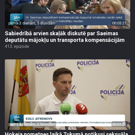
pirms 2 dienām, 5 stundām
00:03:21
Sabiedrībā arvien skaļāk diskutē par Saeimas
deputātu mājokļu un transporta kompensācijām
413. epizode
pirms 3 dienām, 2 stundām
00:01:02
Hokeja nometnes laikā Tukumā notikusi seksuāla