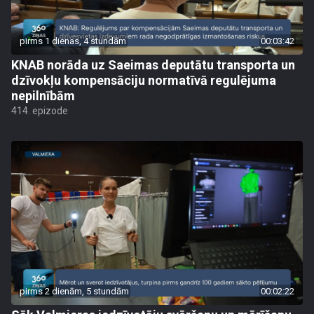
pirms 1 dienas, 4 stundām
00:03:42
KNAB norāda uz Saeimas deputātu transporta un
dzīvokļu kompensāciju normatīvā regulējuma
nepilnībām
414. epizode
pirms 2 dienām, 5 stundām
00:02:22