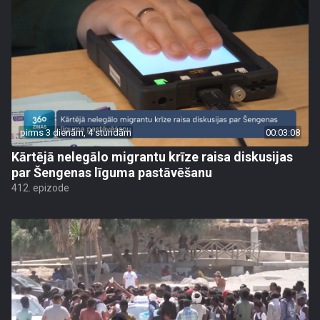
pirms 3 dienām, 4 stundām
00:03:08
Kārtējā nelegālo migrantu krīze raisa diskusijas
par Šengenas līguma pastāvēšanu
412. epizode