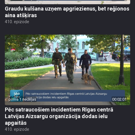
Graudu kulšana uzņem apgriezienus, bet reģionos
aina atšķiras
410. epizode
pirms 1 nedēļas
00:02:01
Pēc satraucošiem incidentiem Rīgas centrā
Latvijas Aizsargu organizācija dodas ielu
apgaitās
410. epizode