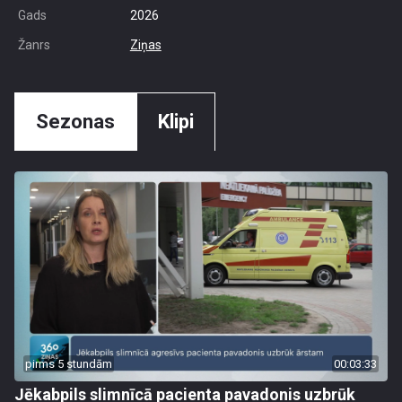
Gads
2026
Žanrs
Ziņas
Sezonas
Klipi
pirms 5 stundām
00:03:33
Jēkabpils slimnīcā pacienta pavadonis uzbrūk