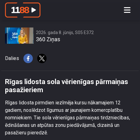
Rīgas lidosta sola vērienīgas
pārmaiņas pasažieriem
2026. gada 8. jūnijs, S05 E372
360 Ziņas
Dalies
Rīgas lidosta sola vērienīgas pārmaiņas
pasažieriem
Rīgas lidosta pirmdien iezīmēja kursu nākamajiem 12
gadiem, noslēdzot līgumus ar jaunajiem komercplatību
nomniekiem. Tie sola vērienīgas pārmaiņas tirdzniecības,
ēdināšanas un atpūtas zonu piedāvājumā, dizainā un
pasažieru pieredzē.