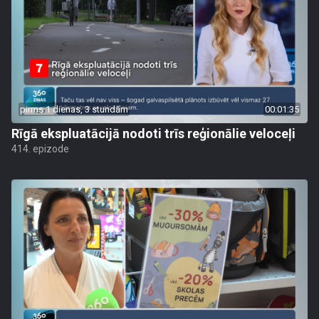
pirms 1 dienas, 3 stundām
00:01:35
Rīgā ekspluatācijā nodoti trīs reģionālie veloceļi
414. epizode