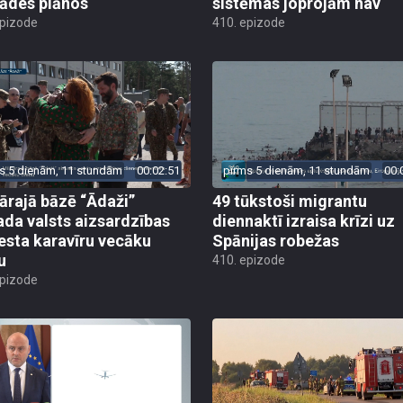
rādes plānos
sistēmas joprojām nav
epizode
410. epizode
s 5 dienām, 11 stundām
00:02:51
pirms 5 dienām, 11 stundām
00:
tārajā bāzē “Ādaži”
49 tūkstoši migrantu
ada valsts aizsardzības
diennaktī izraisa krīzi uz
esta karavīru vecāku
Spānijas robežas
u
410. epizode
epizode