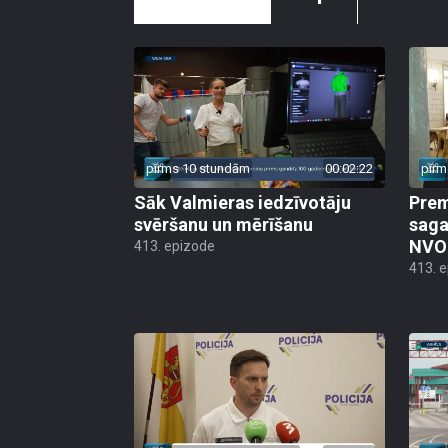
pirms 10 stundām
00:02:22
pirm
Sāk Valmieras iedzīvotāju
Prem
svēršanu un mērīšanu
saga
NVO 
413. epizode
413. 