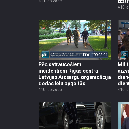
izst
411. epizode
410. 
pirms 5 dienām, 11 stundām
00:02:01
pirm
Pēc satraucošiem
Mili
incidentiem Rīgas centrā
aizv
Latvijas Aizsargu organizācija
dien
dodas ielu apgaitās
dien
410. epizode
410. 