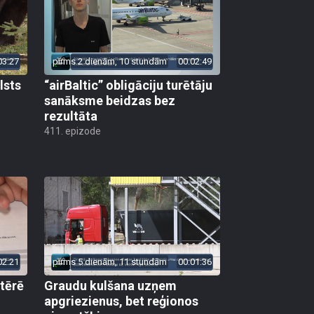
03:27
pirms 2 dienām, 10 stundām
00:02:49
lsts
“airBaltic” obligāciju turētāju
sanāksme beidzas bez
rezultāta
411. epizode
02:21
pirms 5 dienām, 11 stundām
00:01:36
 tērē
Graudu kulšana uzņem
apgriezienus, bet reģionos