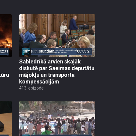
02:31
pirms 11 stundām
00:03:21
Sabiedrībā arvien skaļāk
diskutē par Saeimas deputātu
tūru
mājokļu un transporta
kompensācijām
413. epizode