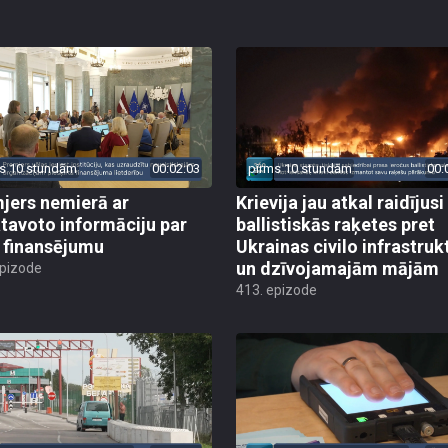
s 10 stundām
00:02:03
pirms 10 stundām
00:
jers nemierā ar
Krievija jau atkal raidījusi
tavoto informāciju par
ballistiskās raķetes pret
finansējumu
Ukrainas civilo infrastruk
un dzīvojamajām mājām
epizode
413. epizode