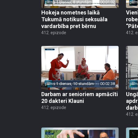
pirms 1 dienas, 8 stundām
00:01:02
pirm
Hokeja nometnes laikā
Vien
Tukumā notikusi seksuāla
robe
vardarbība pret bērnu
“Pāt
412. epizode
412. 
pirms 1 dienas, 10 stundām
00:02:38
pirm
Darbam ar senioriem apmācīti
Ungā
20 dakteri Klauni
apdr
darb
412. epizode
412. 