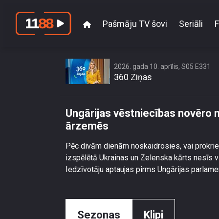
Pašmāju TV šovi
Seriāli
F
Ungārijas vēst
2026. gada 10. aprīlis, S05 E331
360 Ziņas
Ungārijas vēstniecības novēro 
ārzemēs
Pēc divām dienām noskaidrosies, vai prokrie
izspēlētā Ukrainas un Zelenska kārts nesīs v
Iedzīvotāju aptaujas pirms Ungārijas parlam
Sezonas
Klipi