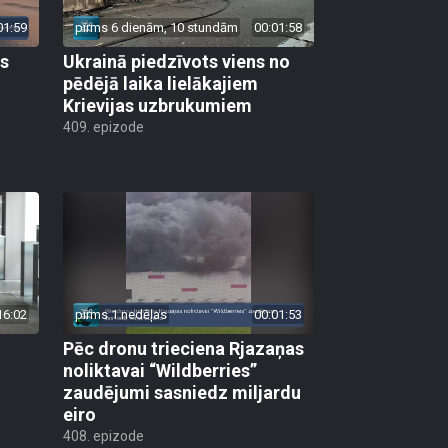
01:59
pirms 6 dienām, 10 stundām
00:01:58
as
Ukrainā piedzīvots viens no
pēdējā laika lielākajiem
Krievijas uzbrukumiem
409. epizode
16:02
pirms 1 nedēļas
00:01:53
Pēc dronu trieciena Rjazaņas
noliktavai “Wildberries”
zaudējumi sasniedz miljardu
eiro
408. epizode