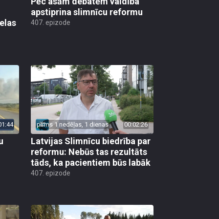
Pēc asām debatēm valdība
apstiprina slimnīcu reformu
elas
407. epizode
01:44
pirms 1 nedēļas, 1 dienas
00:02:26
u
Latvijas Slimnīcu biedrība par
reformu: Nebūs tas rezultāts
tāds, ka pacientiem būs labāk
407. epizode