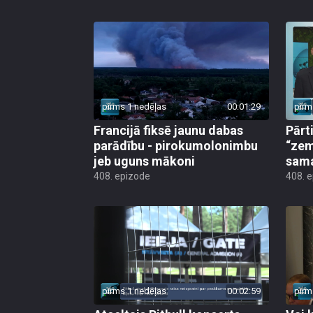
pirms 1 nedēļas
00:01:29
pirm
Francijā fiksē jaunu dabas
Pārt
parādību - pirokumolonimbu
“zem
jeb uguns mākoni
sama
408. epizode
408. 
pirms 1 nedēļas
00:02:59
pirm