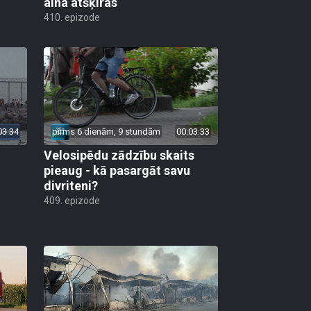
aina atšķiras
410. epizode
03:34
pirms 6 dienām, 9 stundām
00:03:33
Velosipēdu zādzību skaits
pieaug - kā pasargāt savu
divriteni?
409. epizode