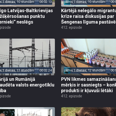
s 1 dienas, 10 stundām
00:02:13
pirms 1 dienas, 10 stundām
00:
īgo Latvijas-Baltkrievijas
Kārtējā nelegālo migrant
žšķērsošanas punktu
krīze raisa diskusijas par
ernieki” neslēgs
Šengenas līguma pastāv
epizode
412. epizode
s 1 dienas, 11 stundām
00:02:24
pirms 1 dienas, 12 stundām
00:
rijā un Rumānijā
PVN likmes samazināšan
audēta valsts energotīklu
mērķis ir sasniegts – kon
ība
produkti ir kļuvuši lētāki
epizode
412. epizode