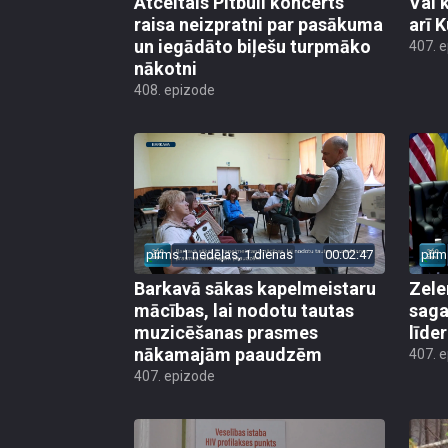
Atceltais Pitbull koncerts
Vai 
raisa neizpratni par pasākuma
arī 
un iegādāto biļešu turpmāko
407. 
nākotni
408. epizode
pirms 1 nedēļas, 1 dienas
00:02:47
pirm
Barkavā sākas kapelmeistaru
Zele
mācības, lai nodotu tautas
saga
muzicēšanas prasmes
līde
nākamajām paaudzēm
407. 
407. epizode