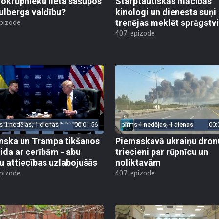
kokrūpnieku lieta sašūpos
Starptautiskās mācībās
Kulberga valdību?
kinologi un dienesta suņi
trenējas meklēt sprāgstvi
epizode
407. epizode
s 1 nedēļas, 1 dienas
00:01:56
pirms 1 nedēļas, 1 dienas
00:
nska un Trampa tikšanos
Piemaskavā ukraiņu dron
ida ar cerībām - abu
triecieni par rūpnīcu un
ru attiecības uzlabojušās
noliktavām
epizode
407. epizode