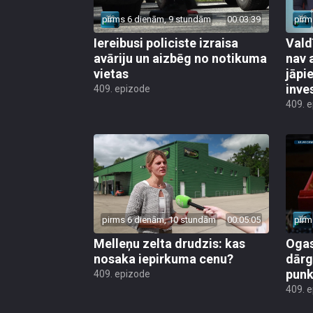
pirms 6 dienām, 9 stundām
00:03:39
pirm
Iereibusi policiste izraisa
Vald
avāriju un aizbēg no notikuma
nav 
vietas
jāpi
inve
409. epizode
409. 
pirms 6 dienām, 10 stundām
00:05:05
pirm
Melleņu zelta drudzis: kas
Ogas
nosaka iepirkuma cenu?
dārg
punk
409. epizode
409. 