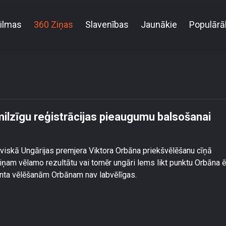
ilmas
360 Ziņas
Slavenības
Jaunākie
Populārā
niecības novēro milzīgu reģistrācijas pieaugumu bal
milzīgu reģistrācijas pieaugumu balsošanai
viskā Ungārijas premjera Viktora Orbāna priekšvēlēšanu cīņā
iņam vēlamo rezultātu vai tomēr ungāri lems likt punktu Orbāna ēr
enta vēlēšanām Orbānam nav labvēlīgas.