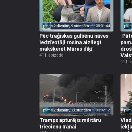
pirms 2 dienām, 9 stundām
00:01:44
pirm
Pēc traģiskas gulbēnu nāves
"Pāt
iedzīvotāji rosina aizliegt
pama
makšķerēt Māras dīķī
droš
Vals
411. epizode
411. 
pirms 2 dienām, 11 stundām
00:02:12
pirm
Tramps apturējis militāru
Vlad
triecienu Irānai
iekļ