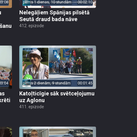
03:08
pirms 1 dienas, 10 stundām
00:02:10
u
Nelegāļiem Spānijas pilsētā
Seutā draud bada nāve
ēšanu
412. epizode
03:04
pirms 2 dienām, 9 stundām
00:01:45
as
Katoļticīgie sāk svētceļojumu
krēti
uz Aglonu
411. epizode