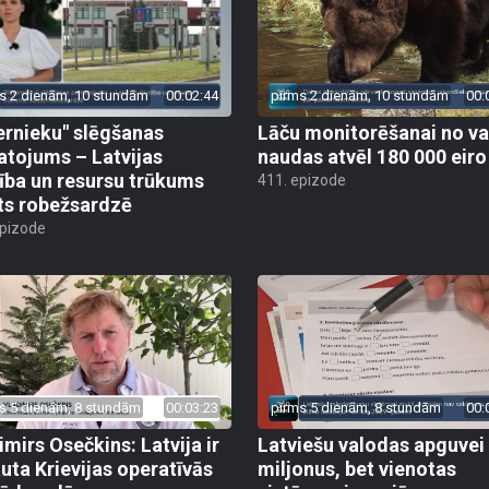
s 2 dienām, 10 stundām
00:02:44
pirms 2 dienām, 10 stundām
00:
ernieku" slēgšanas
Lāču monitorēšanai no va
tojums – Latvijas
naudas atvēl 180 000 eiro
ība un resursu trūkums
411. epizode
ts robežsardzē
epizode
s 5 dienām, 8 stundām
00:03:23
pirms 5 dienām, 8 stundām
00:
imirs Osečkins: Latvija ir
Latviešu valodas apguvei
auta Krievijas operatīvās
miljonus, bet vienotas