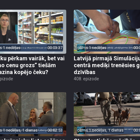
s 1 nedēļas
00:03:37
pirms 1 nedēļas
00:
iku pērkam vairāk, bet vai
Latvijā pirmajā Simulācij
o cenu grozs” tiešām
centrā mediķi trenēsies g
zina kopējo čeku?
dzīvības
epizode
408. epizode
s 1 nedēļas, 1 dienas
00:02:53
pirms 1 nedēļas, 1 dienas
00: