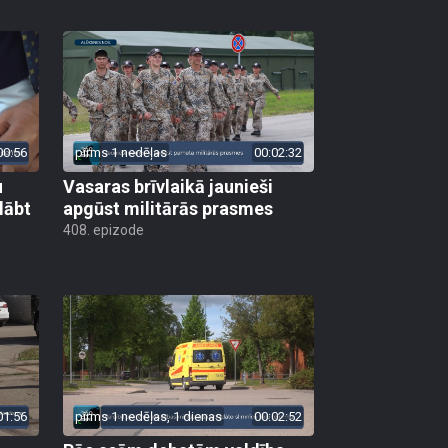
00:56
pirms 1 nedēļas
00:02:32
u
Vasaras brīvlaikā jaunieši
lābt
apgūst militārās prasmes
408. epizode
01:56
pirms 1 nedēļas, 1 dienas
00:02:52