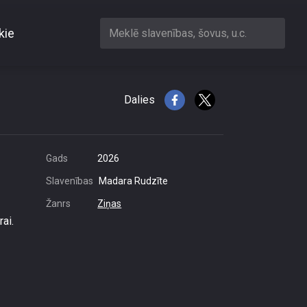
kie
Meklē slavenības, šovus, u.c.
sošanai ārzemēs
Dalies
Gads
2026
Slavenības
Madara Rudzīte
Žanrs
Ziņas
ai.