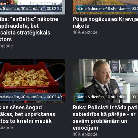
s 6 dienām, 10 stundām
00:02:27
pirms 6 dienām, 10 stundām
00:
ība: “airBaltic” nākotne
Polijā nogāzusies Krievij
apdraudēta, bet
raķete
esaista stratēģiskais
409. epizode
stors
epizode
s 6 dienām, 10 stundām
00:02:49
pirms 6 dienām, 10 stundām
00:
 un sēnes šogad
Ruks: Policisti ir tāda pati
ākas, bet uzpirkšanas
sabiedrība kā pārējie - ar
tos to krietni mazāk
savām problēmām un
emocijām
epizode
409. epizode