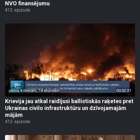
NVO finansējumu
413. epizode
pirms 4 dienām, 14 stundām
00:02:31
Krievija jau atkal raidījusi ballistiskās raķetes pret
Ukrainas civilo infrastruktūru un dzīvojamajām
mājām
413. epizode