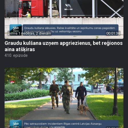
pirms 1 nedēļas, 2 dienām
00:01:36
Graudu kulšana uzņem apgriezienus, bet reģionos
aina atšķiras
410. epizode