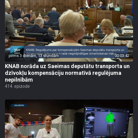
pirms 3 dienām, 13 stundām
00:03:42
KNAB norāda uz Saeimas deputātu transporta un
dzīvokļu kompensāciju normatīvā regulējuma
nepilnībām
414. epizode