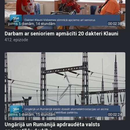
pirms 5 dienām, 14 stundām
00:02:38
Darbam ar senioriem apmācīti 20 dakteri Klauni
412. epizode
pirms 5 dienām, 15 stundām
00:02:24
Ungārijā un Rumānijā apdraudēta valsts