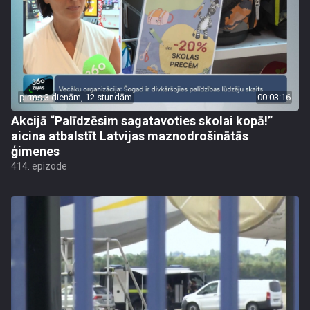
pirms 3 dienām, 12 stundām
00:03:16
Akcijā “Palīdzēsim sagatavoties skolai kopā!”
aicina atbalstīt Latvijas maznodrošinātās
ģimenes
414. epizode