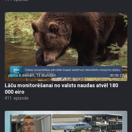
pirms 6 dienām, 13 stundām
00:03:27
Lāču monitorēšanai no valsts naudas atvēl 180
000 eiro
411. epizode