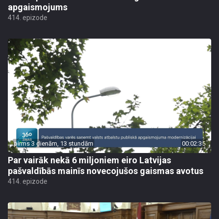
apgaismojums
414. epizode
pirms 3 dienām, 13 stundām
00:02:35
Par vairāk nekā 6 miljoniem eiro Latvijas
pašvaldībās mainīs novecojušos gaismas avotus
414. epizode