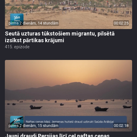
pirms 2 dienām, 14 stundām
00:02:25
Seutā uzturas tūkstošiem migrantu, pilsētā
izsīkst pārtikas krājumi
415. epizode
pirms 2 dienām, 15 stundām
00:02:18
Jauni draudi Persijas līcī ceļ naftas cenas