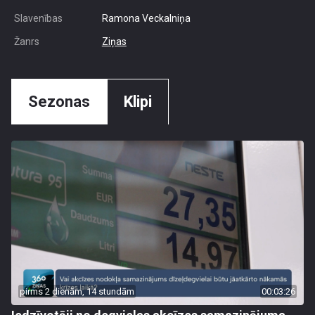
Slavenības
Ramona Veckalniņa
Žanrs
Ziņas
Sezonas
Klipi
pirms 2 dienām, 14 stundām
00:03:26