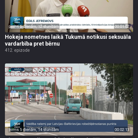
pirms 5 dienām, 12 stundām
00:01:02
Hokeja nometnes laikā Tukumā notikusi seksuāla
vardarbība pret bērnu
412. epizode
pirms 5 dienām, 14 stundām
00:02:13