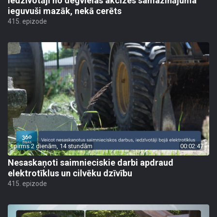
Iedzīvotāji no degvielas akcīzes samazinājuma
ieguvuši mazāk, nekā cerēts
415. epizode
pirms 2 dienām, 14 stundām
00:02:47
Nesaskaņoti saimnieciskie darbi apdraud
elektrotīklus un cilvēku dzīvību
415. epizode