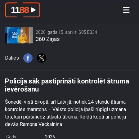
Policija sāk pastiprināti kontrolēt
ātruma ievērošanu
2026. gada 15. aprīlis, S05 E334
360 Ziņas
Dalies
Policija sāk pastiprināti kontrolēt ātruma
ievērošanu
Šonedēļ visā Eiropā, arī Latvijā, notiek 24 stundu ātruma
kontroles maratons – Valsts policija īpaši rūpīgi uzmana
tos, kuri pārsniedz atļauto ātrumu. Reidā kopā ar policiju
devās Ramona Veckalniņa.
Gads
2026