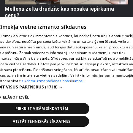
Melleņu zelta drudzis: kas nosaka iepirkuma
cenu?
409. epizode
 tīmekļa vietne izmanto sīkdatnes
 tīmekļa vietnē tiek izmantotas sīkdatnes, lai nodrošinātu un uzlabotu tīmek
nes darbību., nosūtītu personalizētu reklāmu un satura ģenerēšanai, veiktu
āmas un satura mērījumus, auditorijas datu apkopošanu, kā arī produktu izst
zlabošanu. Zemāk sniedzam informāciju par visām sīkdatnēm, kuras tiek
ntotas mūsu tīmekļa vietnēs. Sīkdatnes var atšķirties atkarībā no apmeklētā
rneta vietnes sadaļas. Lietotājam jebkurā brīdī ir iespēja piekrist, atteikties va
īt savu piekrišanu. Piekrišanas sniegšana, kā arī tās atsaukšana vai mainīša
ecas uz visām interneta vietnes sadaļām. Vairāk informācijas par izmantotaj
atnēm skatīt
sīkdatņu izmantošanas noteikumos.
ĪT VISUS PARTNERUS
(1718) →
PIELĀGOT IZVĒLI
pirms 1 nedēļas, 3 dienām
00:02:49
Ogas un sēnes šogad dārgākas, bet uzpirkšanas
PIEKRIST VISĀM SĪKDATNĒM
punktos to krietni mazāk
409. epizode
ATSTĀT TEHNISKĀS SĪKDATNES