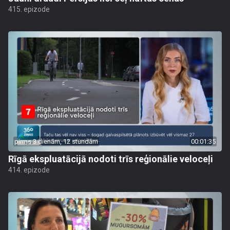
415. epizode
pirms 3 dienām, 12 stundām
00:01:35
Rīgā ekspluatācijā nodoti trīs reģionālie veloceļi
414. epizode