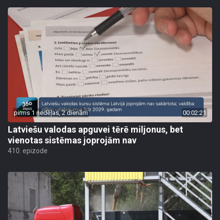
pirms 1 nedēļas, 2 dienām
00:02:21
Latviešu valodas apguvei tērē miljonus, bet
vienotas sistēmas joprojām nav
410. epizode