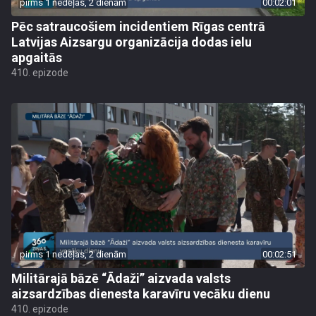
pirms 1 nedēļas, 2 dienām
00:02:01
Pēc satraucošiem incidentiem Rīgas centrā
Latvijas Aizsargu organizācija dodas ielu
apgaitās
410. epizode
pirms 1 nedēļas, 2 dienām
00:02:51
Militārajā bāzē “Ādaži” aizvada valsts
aizsardzības dienesta karavīru vecāku dienu
410. epizode