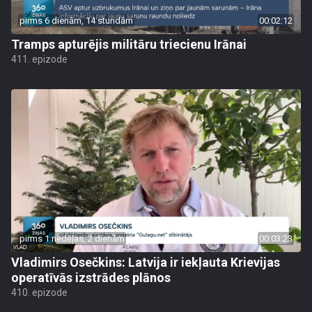
pirms 6 dienām, 14 stundām
00:02:12
Tramps apturējis militāru triecienu Irānai
411. epizode
pirms 1 nedēļas, 2 dienām
00:03:23
Vladimirs Osečkins: Latvija ir iekļauta Krievijas
operatīvās izstrādes plānos
410. epizode