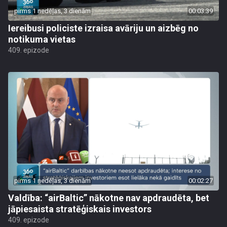
pirms 1 nedēļas, 3 dienām
00:03:39
Iereibusi policiste izraisa avāriju un aizbēg no
notikuma vietas
409. epizode
pirms 1 nedēļas, 3 dienām
00:02:27
Valdība: “airBaltic” nākotne nav apdraudēta, bet
jāpiesaista stratēģiskais investors
409. epizode