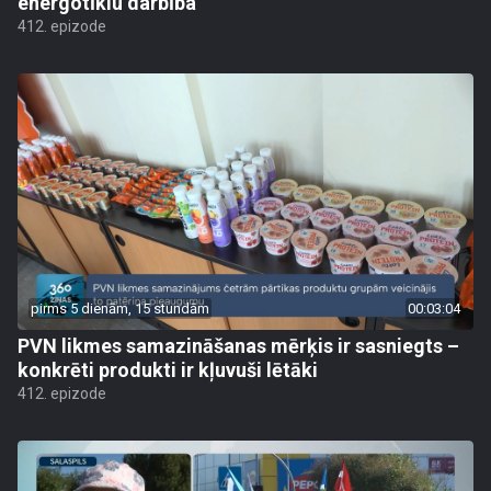
energotīklu darbība
412. epizode
pirms 5 dienām, 15 stundām
00:03:04
PVN likmes samazināšanas mērķis ir sasniegts –
konkrēti produkti ir kļuvuši lētāki
412. epizode