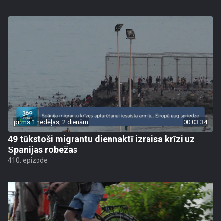
pirms 1 nedēļas, 2 dienām
00:03:34
49 tūkstoši migrantu diennaktī izraisa krīzi uz
Spānijas robežas
410. epizode