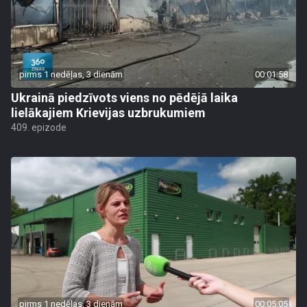
pirms 1 nedēļas, 3 dienām
00:01:58
Ukrainā piedzīvots viens no pēdējā laika
lielākajiem Krievijas uzbrukumiem
409. epizode
pirms 1 nedēļas, 3 dienām
00:05:05