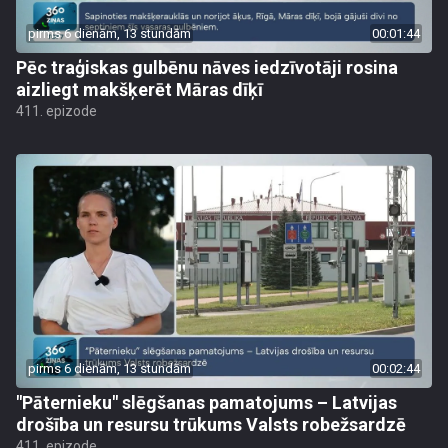
pirms 6 dienām, 13 stundām
00:01:44
Pēc traģiskas gulbēnu nāves iedzīvotāji rosina
aizliegt makšķerēt Māras dīķī
411. epizode
pirms 6 dienām, 13 stundām
00:02:44
"Pāternieku" slēgšanas pamatojums – Latvijas
drošība un resursu trūkums Valsts robežsardzē
411. epizode