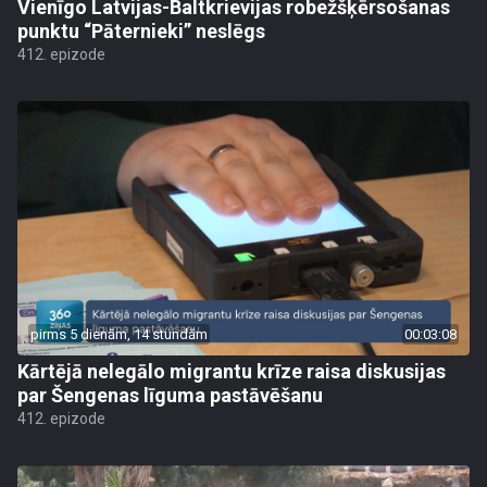
Vienīgo Latvijas-Baltkrievijas robežšķērsošanas
punktu “Pāternieki” neslēgs
412. epizode
pirms 5 dienām, 14 stundām
00:03:08
Kārtējā nelegālo migrantu krīze raisa diskusijas
par Šengenas līguma pastāvēšanu
412. epizode