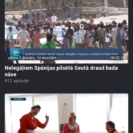
pirms 5 dienām, 14 stundām
00:02:10
Nelegāļiem Spānijas pilsētā Seutā draud bada
nāve
412. epizode