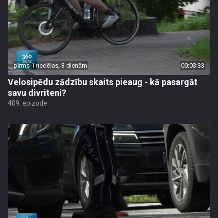
pirms 1 nedēļas, 3 dienām
00:03:33
Velosipēdu zādzību skaits pieaug - kā pasargāt
savu divriteni?
409. epizode