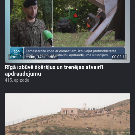
pirms 2 dienām, 14 stundām
00:02:11
Rīgā izbūvē šķēršļus un trenējas atvairīt
apdraudējumu
415. epizode