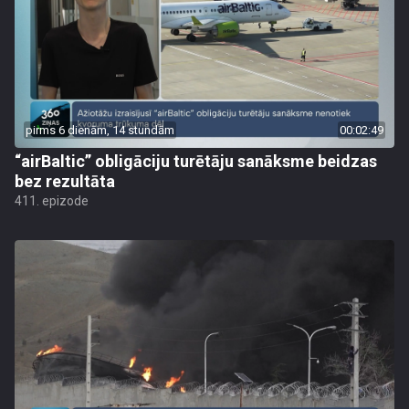
pirms 6 dienām, 14 stundām
00:02:49
“airBaltic” obligāciju turētāju sanāksme beidzas
bez rezultāta
411. epizode