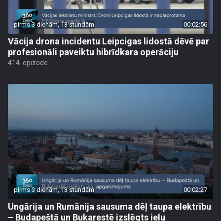
pirms 3 dienām, 13 stundām
00:02:56
Vācija drona incidentu Leipcigas lidostā dēvē par
profesionāli paveiktu hibrīdkara operāciju
414. epizode
pirms 3 dienām, 13 stundām
00:02:27
Ungārija un Rumānija sausuma dēļ taupa elektrību
– Budapeštā un Bukarestē izslēgts ielu