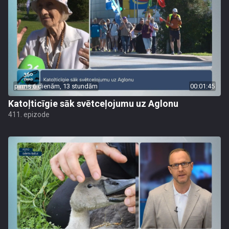
pirms 6 dienām, 13 stundām
00:01:45
Katoļticīgie sāk svētceļojumu uz Aglonu
411. epizode