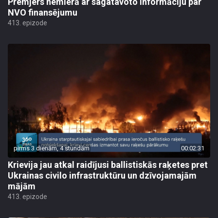
Premjers nemierā ar sagatavoto informāciju par
NVO finansējumu
413. epizode
pirms 3 dienām, 4 stundām
00:02:31
Krievija jau atkal raidījusi ballistiskās raķetes pret
Ukrainas civilo infrastruktūru un dzīvojamajām
mājām
413. epizode