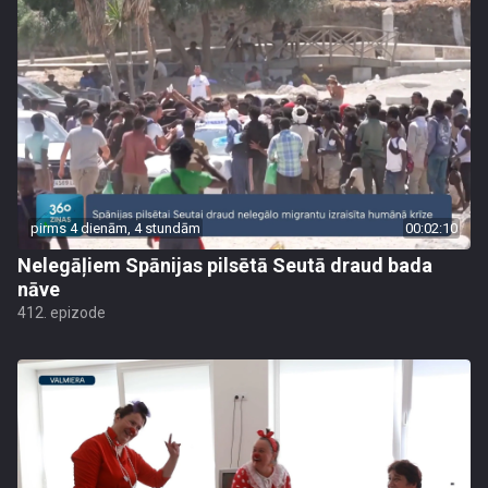
pirms 4 dienām, 4 stundām
00:02:10
Nelegāļiem Spānijas pilsētā Seutā draud bada
nāve
412. epizode