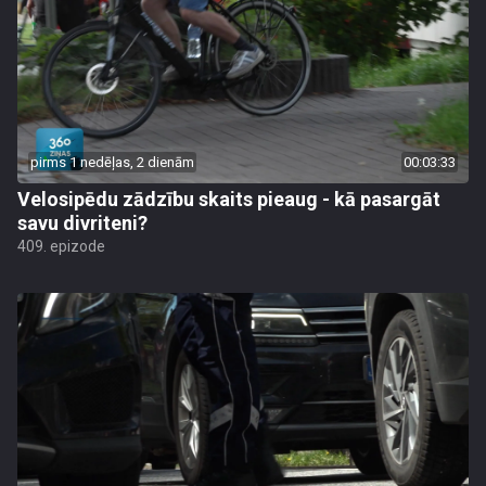
pirms 1 nedēļas, 2 dienām
00:03:33
Velosipēdu zādzību skaits pieaug - kā pasargāt
savu divriteni?
409. epizode