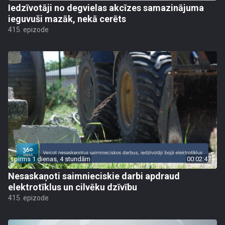
Iedzīvotāji no degvielas akcīzes samazinājuma
ieguvuši mazāk, nekā cerēts
415. epizode
pirms 1 dienas, 4 stundām
00:02:47
Nesaskaņoti saimnieciskie darbi apdraud
elektrotīklus un cilvēku dzīvību
415. epizode