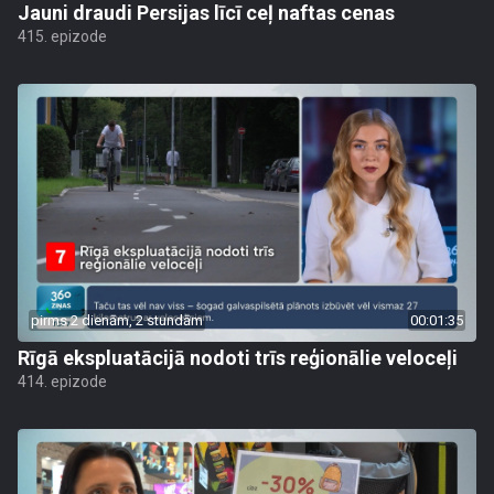
Jauni draudi Persijas līcī ceļ naftas cenas
415. epizode
pirms 2 dienām, 2 stundām
00:01:35
Rīgā ekspluatācijā nodoti trīs reģionālie veloceļi
414. epizode