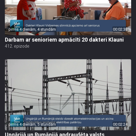
pirms 4 dienām, 4 stundām
00:02:38
Darbam ar senioriem apmācīti 20 dakteri Klauni
412. epizode
pirms 4 dienām, 5 stundām
00:02:24
Ungārijā un Rumānijā apdraudēta valsts