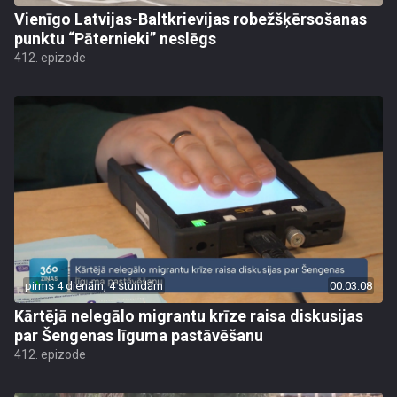
Vienīgo Latvijas-Baltkrievijas robežšķērsošanas
punktu “Pāternieki” neslēgs
412. epizode
pirms 4 dienām, 4 stundām
00:03:08
Kārtējā nelegālo migrantu krīze raisa diskusijas
par Šengenas līguma pastāvēšanu
412. epizode