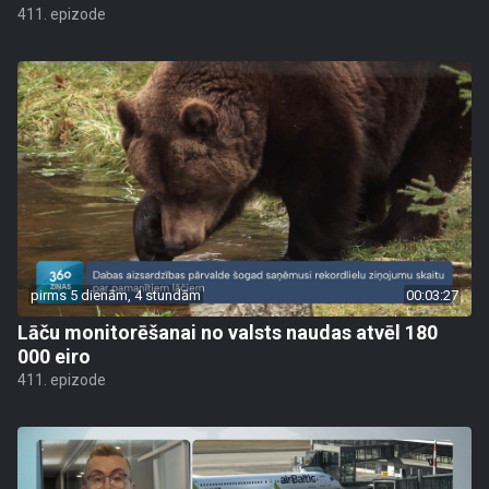
411. epizode
pirms 5 dienām, 4 stundām
00:03:27
Lāču monitorēšanai no valsts naudas atvēl 180
000 eiro
411. epizode