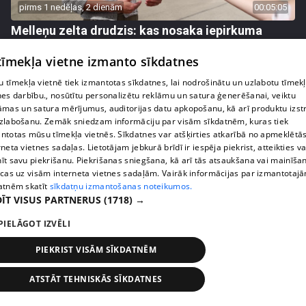
pirms 1 nedēļas, 2 dienām
00:05:05
Melleņu zelta drudzis: kas nosaka iepirkuma
cenu?
 tīmekļa vietne izmanto sīkdatnes
409. epizode
 tīmekļa vietnē tiek izmantotas sīkdatnes, lai nodrošinātu un uzlabotu tīmek
nes darbību., nosūtītu personalizētu reklāmu un satura ģenerēšanai, veiktu
āmas un satura mērījumus, auditorijas datu apkopošanu, kā arī produktu izst
zlabošanu. Zemāk sniedzam informāciju par visām sīkdatnēm, kuras tiek
ntotas mūsu tīmekļa vietnēs. Sīkdatnes var atšķirties atkarībā no apmeklētā
rneta vietnes sadaļas. Lietotājam jebkurā brīdī ir iespēja piekrist, atteikties va
īt savu piekrišanu. Piekrišanas sniegšana, kā arī tās atsaukšana vai mainīša
ecas uz visām interneta vietnes sadaļām. Vairāk informācijas par izmantotaj
atnēm skatīt
sīkdatņu izmantošanas noteikumos.
ĪT VISUS PARTNERUS
(1718) →
PIELĀGOT IZVĒLI
pirms 1 nedēļas, 2 dienām
00:02:49
PIEKRIST VISĀM SĪKDATNĒM
Ogas un sēnes šogad dārgākas, bet uzpirkšanas
punktos to krietni mazāk
ATSTĀT TEHNISKĀS SĪKDATNES
409. epizode