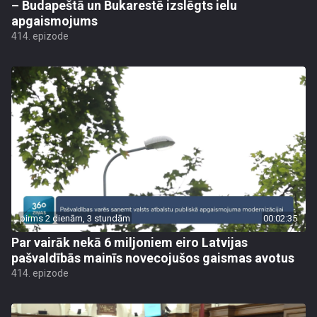
– Budapeštā un Bukarestē izslēgts ielu
apgaismojums
414. epizode
pirms 2 dienām, 3 stundām
00:02:35
Par vairāk nekā 6 miljoniem eiro Latvijas
pašvaldībās mainīs novecojušos gaismas avotus
414. epizode