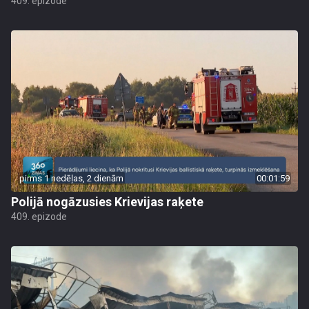
409. epizode
pirms 1 nedēļas, 2 dienām
00:01:59
Polijā nogāzusies Krievijas raķete
409. epizode