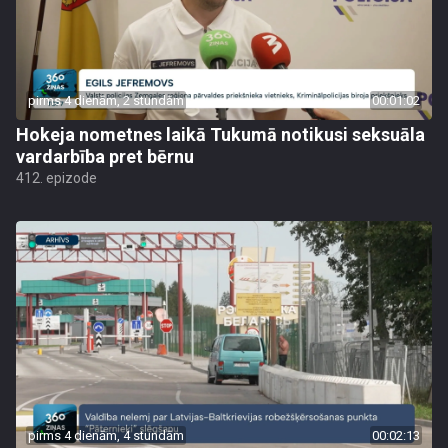
pirms 4 dienām, 2 stundām
00:01:02
Hokeja nometnes laikā Tukumā notikusi seksuāla
vardarbība pret bērnu
412. epizode
pirms 4 dienām, 4 stundām
00:02:13