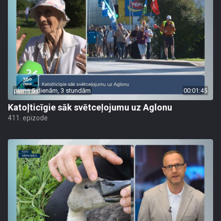
pirms 5 dienām, 3 stundām
00:01:45
Katoļticīgie sāk svētceļojumu uz Aglonu
411. epizode