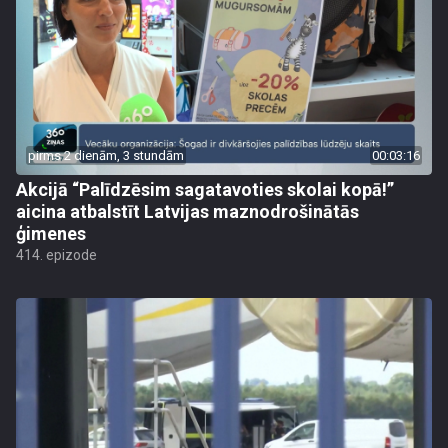
pirms 2 dienām, 3 stundām
00:03:16
Akcijā “Palīdzēsim sagatavoties skolai kopā!”
aicina atbalstīt Latvijas maznodrošinātās
ģimenes
414. epizode