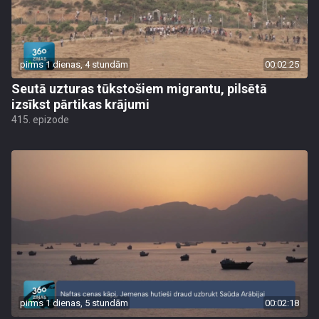
pirms 1 dienas, 4 stundām
00:02:25
Seutā uzturas tūkstošiem migrantu, pilsētā
izsīkst pārtikas krājumi
415. epizode
pirms 1 dienas, 5 stundām
00:02:18