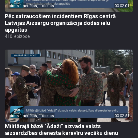
pirms 1 nedēļas, 1 dienas
00:02:01
Pēc satraucošiem incidentiem Rīgas centrā
Latvijas Aizsargu organizācija dodas ielu
apgaitās
410. epizode
pirms 1 nedēļas, 1 dienas
00:02:51
Militārajā bāzē “Ādaži” aizvada valsts
aizsardzības dienesta karavīru vecāku dienu