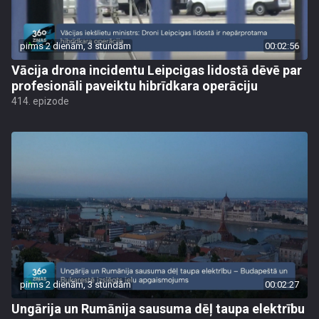
pirms 2 dienām, 3 stundām
00:02:56
Vācija drona incidentu Leipcigas lidostā dēvē par
profesionāli paveiktu hibrīdkara operāciju
414. epizode
pirms 2 dienām, 3 stundām
00:02:27
Ungārija un Rumānija sausuma dēļ taupa elektrību