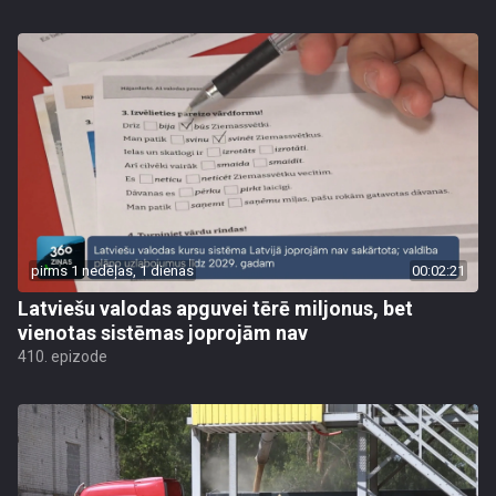
pirms 1 nedēļas, 1 dienas
00:02:21
Latviešu valodas apguvei tērē miljonus, bet
vienotas sistēmas joprojām nav
410. epizode