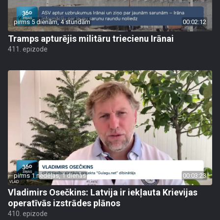
pirms 5 dienām, 4 stundām
00:02:12
Tramps apturējis militāru triecienu Irānai
411. epizode
pirms 1 nedēļas, 1 dienas
00:03:23
Vladimirs Osečkins: Latvija ir iekļauta Krievijas
operatīvās izstrādes plānos
410. epizode