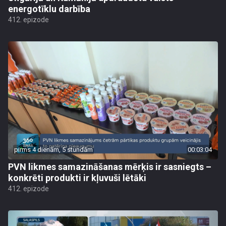
energotīklu darbība
412. epizode
pirms 4 dienām, 5 stundām
00:03:04
PVN likmes samazināšanas mērķis ir sasniegts –
konkrēti produkti ir kļuvuši lētāki
412. epizode