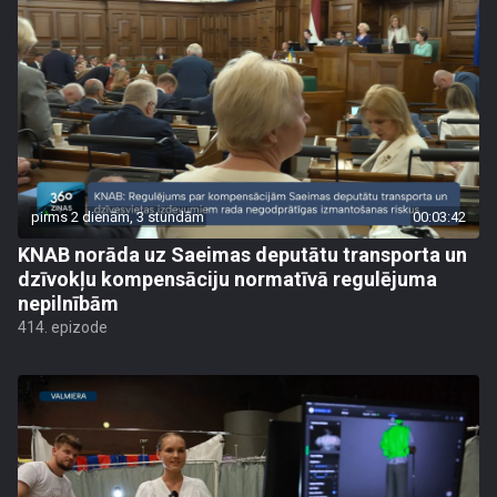
pirms 2 dienām, 3 stundām
00:03:42
KNAB norāda uz Saeimas deputātu transporta un
dzīvokļu kompensāciju normatīvā regulējuma
nepilnībām
414. epizode