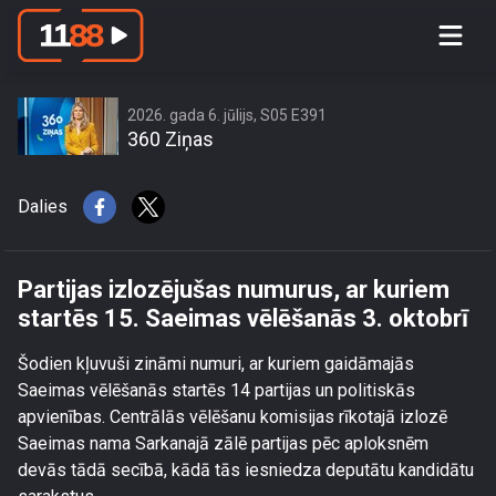
Partijas izlozējušas numurus, ar
kuriem startēs 15. Saeimas vēlēšanās
3. oktobrī
2026. gada 6. jūlijs, S05 E391
360 Ziņas
Dalies
Partijas izlozējušas numurus, ar kuriem
startēs 15. Saeimas vēlēšanās 3. oktobrī
Šodien kļuvuši zināmi numuri, ar kuriem gaidāmajās
Saeimas vēlēšanās startēs 14 partijas un politiskās
apvienības. Centrālās vēlēšanu komisijas rīkotajā izlozē
Saeimas nama Sarkanajā zālē partijas pēc aploksnēm
devās tādā secībā, kādā tās iesniedza deputātu kandidātu