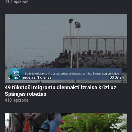
410. epizode
pirms 1 nedēļas, 1 dienas
00:03:34
49 tūkstoši migrantu diennaktī izraisa krīzi uz
Spānijas robežas
410. epizode