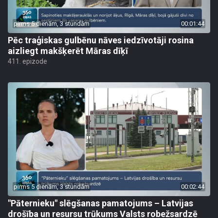
pirms 5 dienām, 3 stundām
00:01:44
Pēc traģiskas gulbēnu nāves iedzīvotāji rosina
aizliegt makšķerēt Māras dīķī
411. epizode
pirms 5 dienām, 3 stundām
00:02:44
"Pāternieku" slēgšanas pamatojums – Latvijas
drošība un resursu trūkums Valsts robežsardzē