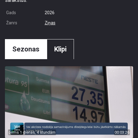
sarakstus.
Gads
2026
Žanrs
Ziņas
Sezonas
Klipi
pirms 1 dienas, 4 stundām
00:03:26