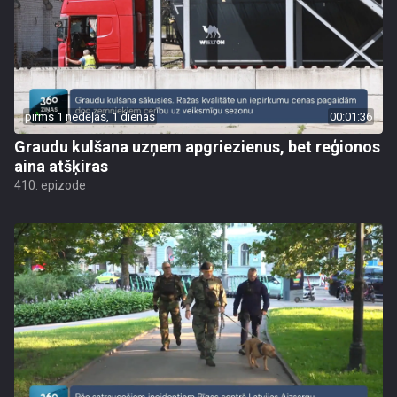
pirms 1 nedēļas, 1 dienas
00:01:36
Graudu kulšana uzņem apgriezienus, bet reģionos
aina atšķiras
410. epizode