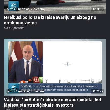
pirms 1 nedēļas, 2 dienām
00:03:39
Iereibusi policiste izraisa avāriju un aizbēg no
notikuma vietas
409. epizode
pirms 1 nedēļas, 2 dienām
00:02:27
Valdība: “airBaltic” nākotne nav apdraudēta, bet
jāpiesaista stratēģiskais investors