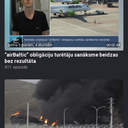
pirms 5 dienām, 4 stundām
00:02:49
“airBaltic” obligāciju turētāju sanāksme beidzas
bez rezultāta
411. epizode