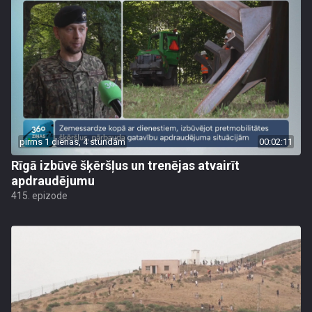
pirms 1 dienas, 4 stundām
00:02:11
Rīgā izbūvē šķēršļus un trenējas atvairīt
apdraudējumu
415. epizode