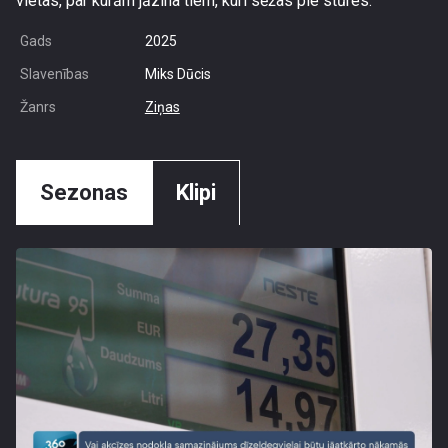
vietas, par kurām jāzina tiem, kuri sēžas pie stūres.
Gads
2025
Slavenības
Miks Dūcis
Žanrs
Ziņas
Sezonas
Klipi