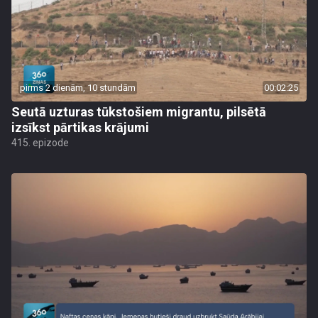
pirms 2 dienām, 10 stundām
00:02:25
Seutā uzturas tūkstošiem migrantu, pilsētā
izsīkst pārtikas krājumi
415. epizode