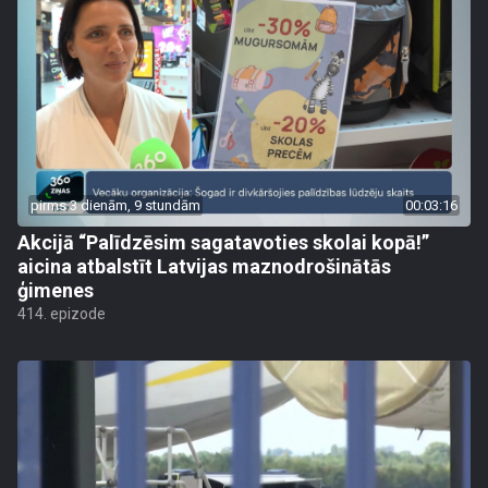
pirms 3 dienām, 9 stundām
00:03:16
Akcijā “Palīdzēsim sagatavoties skolai kopā!”
aicina atbalstīt Latvijas maznodrošinātās
ģimenes
414. epizode