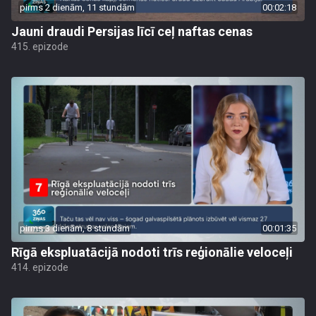
pirms 2 dienām, 11 stundām
00:02:18
Jauni draudi Persijas līcī ceļ naftas cenas
415. epizode
pirms 3 dienām, 8 stundām
00:01:35
Rīgā ekspluatācijā nodoti trīs reģionālie veloceļi
414. epizode