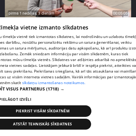
pirms 1 nedēļas, 3 dienām
00:05:05
Melleņu zelta drudzis: kas nosaka iepirkuma
 tīmekļa vietne izmanto sīkdatnes
cenu?
 tīmekļa vietnē tiek izmantotas sīkdatnes, lai nodrošinātu un uzlabotu tīmek
409. epizode
nes darbību., nosūtītu personalizētu reklāmu un satura ģenerēšanai, veiktu
āmas un satura mērījumus, auditorijas datu apkopošanu, kā arī produktu izst
zlabošanu. Zemāk sniedzam informāciju par visām sīkdatnēm, kuras tiek
ntotas mūsu tīmekļa vietnēs. Sīkdatnes var atšķirties atkarībā no apmeklētā
rneta vietnes sadaļas. Lietotājam jebkurā brīdī ir iespēja piekrist, atteikties va
īt savu piekrišanu. Piekrišanas sniegšana, kā arī tās atsaukšana vai mainīša
ecas uz visām interneta vietnes sadaļām. Vairāk informācijas par izmantotaj
atnēm skatīt
sīkdatņu izmantošanas noteikumos.
ĪT VISUS PARTNERUS
(1718) →
PIELĀGOT IZVĒLI
PIEKRIST VISĀM SĪKDATNĒM
pirms 1 nedēļas, 3 dienām
00:02:49
ATSTĀT TEHNISKĀS SĪKDATNES
Ogas un sēnes šogad dārgākas, bet uzpirkšanas
punktos to krietni mazāk