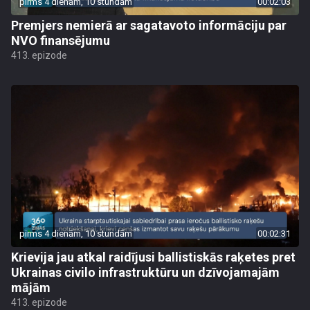
pirms 4 dienām, 10 stundām
00:02:03
Premjers nemierā ar sagatavoto informāciju par
NVO finansējumu
413. epizode
pirms 4 dienām, 10 stundām
00:02:31
Krievija jau atkal raidījusi ballistiskās raķetes pret
Ukrainas civilo infrastruktūru un dzīvojamajām
mājām
413. epizode