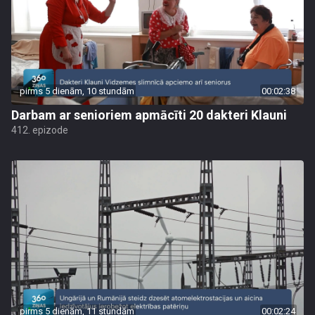
pirms 5 dienām, 10 stundām
00:02:38
Darbam ar senioriem apmācīti 20 dakteri Klauni
412. epizode
pirms 5 dienām, 11 stundām
00:02:24