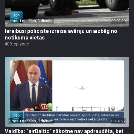
pirms 1 nedēļas, 3 dienām
00:03:39
Iereibusi policiste izraisa avāriju un aizbēg no
notikuma vietas
409. epizode
pirms 1 nedēļas, 3 dienām
00:02:27
Valdība: “airBaltic” nākotne nav apdraudēta, bet