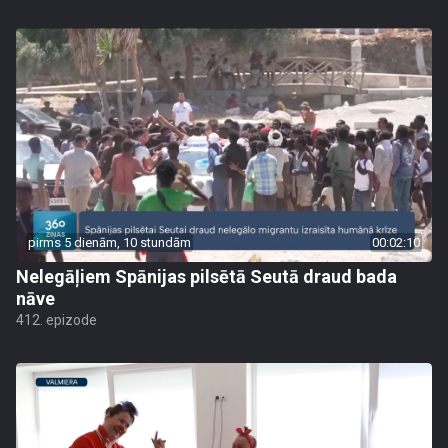
pirms 5 dienām, 10 stundām
00:02:10
Nelegāļiem Spānijas pilsētā Seutā draud bada
nāve
412. epizode