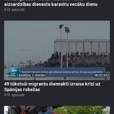
aizsardzības dienesta karavīru vecāku dienu
410. epizode
pirms 1 nedēļas, 2 dienām
00:03:34
49 tūkstoši migrantu diennaktī izraisa krīzi uz
Spānijas robežas
410. epizode