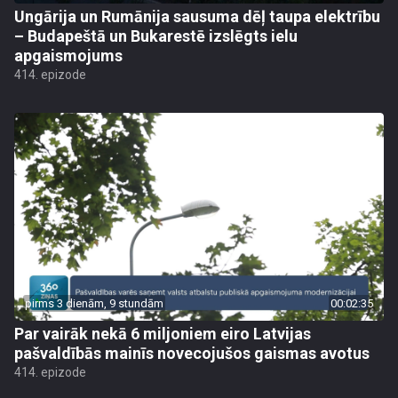
Ungārija un Rumānija sausuma dēļ taupa elektrību
– Budapeštā un Bukarestē izslēgts ielu
apgaismojums
414. epizode
pirms 3 dienām, 9 stundām
00:02:35
Par vairāk nekā 6 miljoniem eiro Latvijas
pašvaldībās mainīs novecojušos gaismas avotus
414. epizode