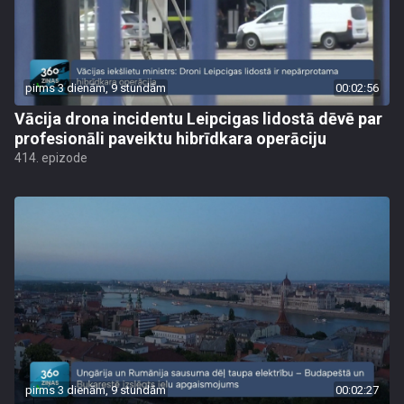
pirms 3 dienām, 9 stundām
00:02:56
Vācija drona incidentu Leipcigas lidostā dēvē par
profesionāli paveiktu hibrīdkara operāciju
414. epizode
pirms 3 dienām, 9 stundām
00:02:27