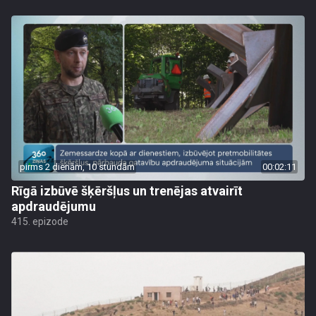
pirms 2 dienām, 10 stundām
00:02:11
Rīgā izbūvē šķēršļus un trenējas atvairīt
apdraudējumu
415. epizode