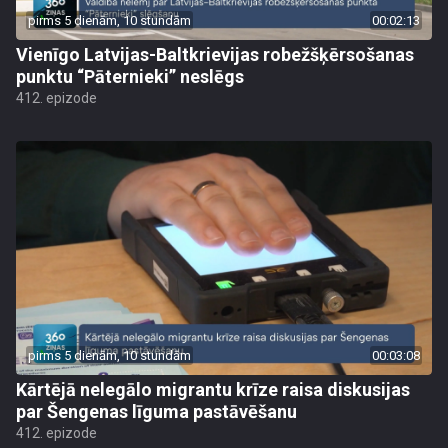
pirms 5 dienām, 10 stundām
00:02:13
Vienīgo Latvijas-Baltkrievijas robežšķērsošanas
punktu “Pāternieki” neslēgs
412. epizode
pirms 5 dienām, 10 stundām
00:03:08
Kārtējā nelegālo migrantu krīze raisa diskusijas
par Šengenas līguma pastāvēšanu
412. epizode