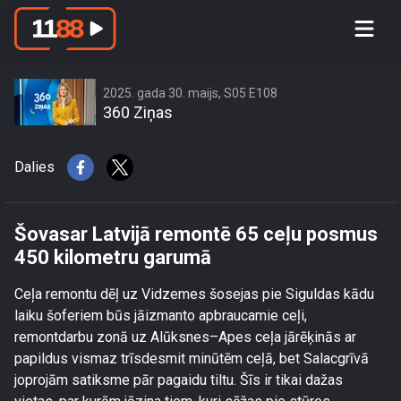
Šovasar Latvijā remontē 65 ceļu
posmus 450 kilometru garumā
2025. gada 30. maijs, S05 E108
360 Ziņas
Dalies
Šovasar Latvijā remontē 65 ceļu posmus
450 kilometru garumā
Ceļa remontu dēļ uz Vidzemes šosejas pie Siguldas kādu
laiku šoferiem būs jāizmanto apbraucamie ceļi,
remontdarbu zonā uz Alūksnes–Apes ceļa jārēķinās ar
papildus vismaz trīsdesmit minūtēm ceļā, bet Salacgrīvā
joprojām satiksme pār pagaidu tiltu. Šīs ir tikai dažas