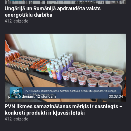
Ungārijā un Rumānijā apdraudēta valsts
energotīklu darbība
412. epizode
pirms 5 dienām, 12 stundām
00:03:04
PVN likmes samazināšanas mērķis ir sasniegts –
konkrēti produkti ir kļuvuši lētāki
412. epizode