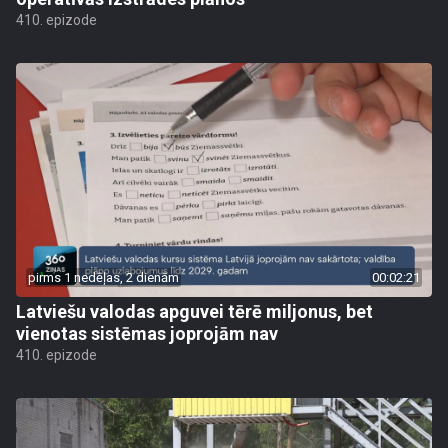
410. epizode
pirms 1 nedēļas, 2 dienām
00:02:21
Latviešu valodas apguvei tērē miljonus, bet
vienotas sistēmas joprojām nav
410. epizode