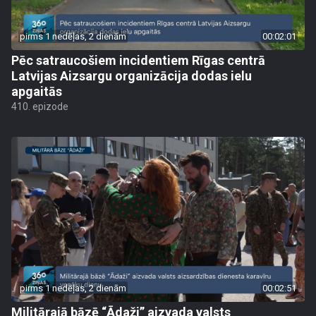
pirms 1 nedēļas, 2 dienām
00:02:01
Pēc satraucošiem incidentiem Rīgas centrā
Latvijas Aizsargu organizācija dodas ielu
apgaitās
410. epizode
pirms 1 nedēļas, 2 dienām
00:02:51
Militārajā bāzē “Ādaži” aizvada valsts