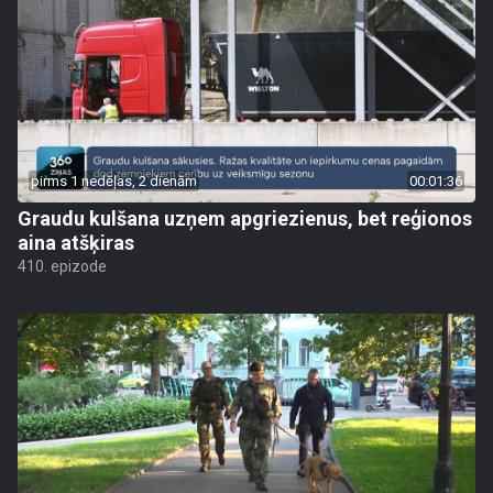
pirms 1 nedēļas, 2 dienām
00:01:36
Graudu kulšana uzņem apgriezienus, bet reģionos
aina atšķiras
410. epizode