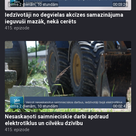
pirms 2 dienām, 10 stundām
00:03:26
Iedzīvotāji no degvielas akcīzes samazinājuma
ieguvuši mazāk, nekā cerēts
415. epizode
pirms 2 dienām, 10 stundām
00:02:47
Nesaskaņoti saimnieciskie darbi apdraud
elektrotīklus un cilvēku dzīvību
415. epizode