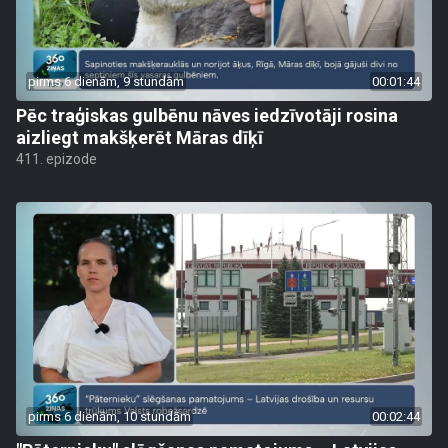
pirms 6 dienām, 9 stundām
00:01:44
Pēc traģiskas gulbēnu nāves iedzīvotāji rosina
aizliegt makšķerēt Māras dīķī
411. epizode
pirms 6 dienām, 10 stundām
00:02:44