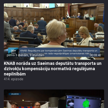
pirms 3 dienām, 9 stundām
00:03:42
KNAB norāda uz Saeimas deputātu transporta un
dzīvokļu kompensāciju normatīvā regulējuma
nepilnībām
414. epizode