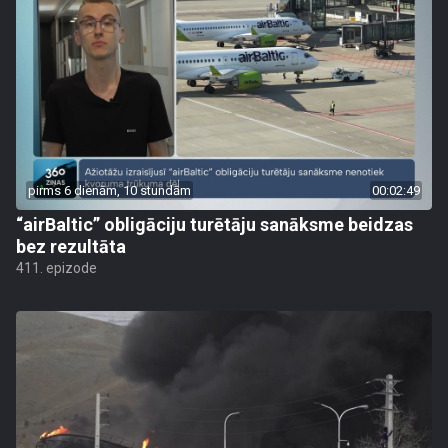
pirms 6 dienām, 10 stundām
00:02:49
“airBaltic” obligāciju turētāju sanāksme beidzas
bez rezultāta
411. epizode