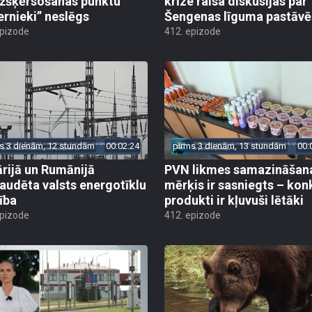
žšķērsošanas punktu
krīze raisa diskusijas par
ernieki” neslēgs
Šengenas līguma pastāv
epizode
412. epizode
s 3 dienām, 12 stundām
00:02:24
pirms 3 dienām, 13 stundām
00:
rijā un Rumānijā
PVN likmes samazināšan
audēta valsts energotīklu
mērķis ir sasniegts – kon
ība
produkti ir kļuvuši lētāki
epizode
412. epizode