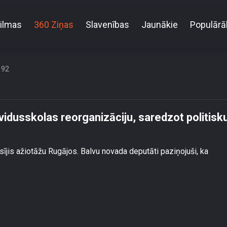
ilmas
360 Ziņas
Slavenības
Jaunākie
Populārā
satraukti par vidusskolas reorganizāciju, saredzot pol
192
 vidusskolas reorganizāciju, saredzot politisk
sījis ažiotāžu Rugājos. Balvu novada deputāti paziņojuši, ka