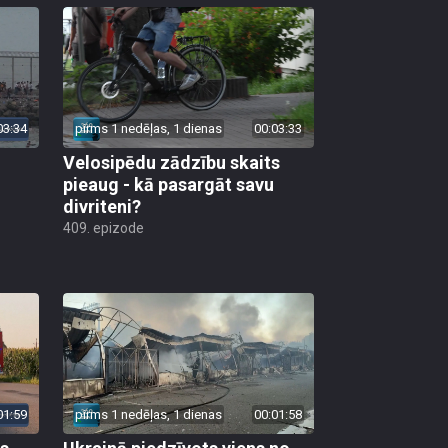
03:34
pirms 1 nedēļas, 1 dienas
00:03:33
Velosipēdu zādzību skaits
pieaug - kā pasargāt savu
divriteni?
409. epizode
01:59
pirms 1 nedēļas, 1 dienas
00:01:58