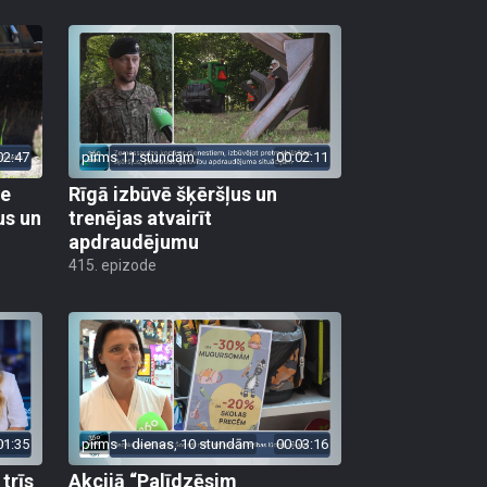
02:47
pirms 11 stundām
00:02:11
ie
Rīgā izbūvē šķēršļus un
us un
trenējas atvairīt
apdraudējumu
415. epizode
01:35
pirms 1 dienas, 10 stundām
00:03:16
trīs
Akcijā “Palīdzēsim