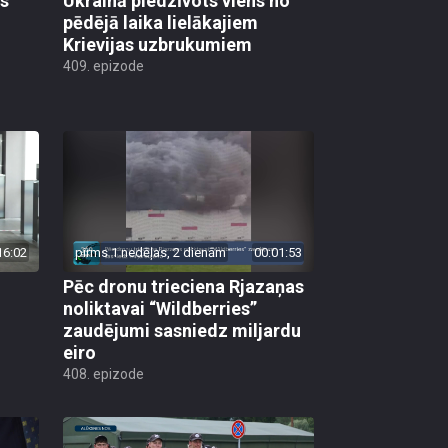
as
Ukrainā piedzīvots viens no
pēdējā laika lielākajiem
Krievijas uzbrukumiem
409. epizode
16:02
pirms 1 nedēļas, 2 dienām
00:01:53
Pēc dronu trieciena Rjazaņas
noliktavai “Wildberries”
zaudējumi sasniedz miljardu
eiro
408. epizode