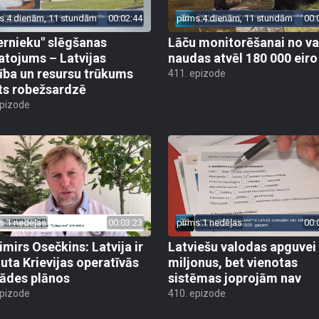
s 4 dienām, 11 stundām
00:02:44
pirms 4 dienām, 11 stundām
00:
ernieku" slēgšanas
Lāču monitorēšanai no va
tojums – Latvijas
naudas atvēl 180 000 eiro
ība un resursu trūkums
411. epizode
ts robežsardzē
epizode
s 1 nedēļas
00:03:23
pirms 1 nedēļas
00:
imirs Osečkins: Latvija ir
Latviešu valodas apguvei
auta Krievijas operatīvās
miljonus, bet vienotas
rādes plānos
sistēmas joprojām nav
epizode
410. epizode