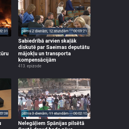
02:31
pirms 2 dienām, 12 stundām
00:03:21
Sabiedrībā arvien skaļāk
diskutē par Saeimas deputātu
tūru
mājokļu un transporta
kompensācijām
413. epizode
03:08
pirms 3 dienām, 11 stundām
00:02:10
u
Nelegāļiem Spānijas pilsētā