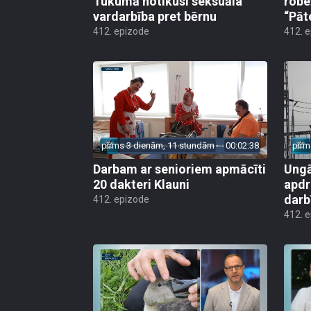
Tukumā notikusi seksuāla
robe
vardarbība pret bērnu
“Pāt
412. epizode
412. 
pirms 3 dienām, 11 stundām
00:02:38
pirm
Darbam ar senioriem apmācīti
Ungā
20 dakteri Klauni
apdr
darb
412. epizode
412. 