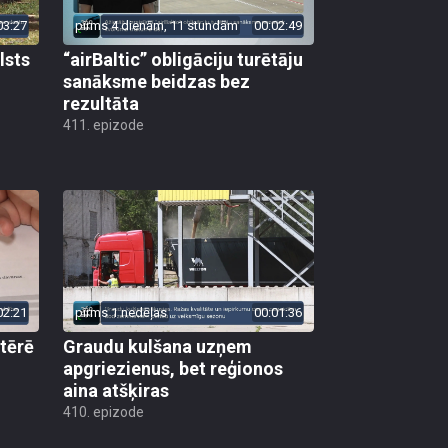
03:27
pirms 4 dienām, 11 stundām
00:02:49
lsts
“airBaltic” obligāciju turētāju
sanāksme beidzas bez
rezultāta
411. epizode
02:21
pirms 1 nedēļas
00:01:36
 tērē
Graudu kulšana uzņem
apgriezienus, bet reģionos
aina atšķiras
410. epizode