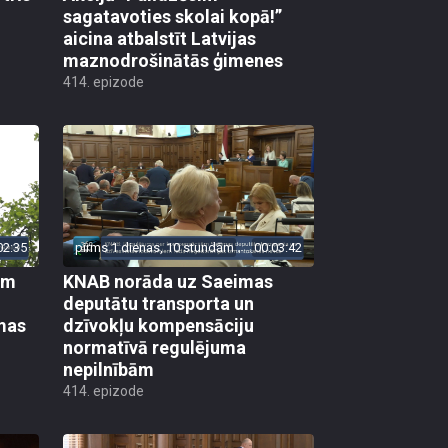
sagatavoties skolai kopā!”
aicina atbalstīt Latvijas
maznodrošinātās ģimenes
414. epizode
02:35
pirms 1 dienas, 10 stundām
00:03:42
em
KNAB norāda uz Saeimas
deputātu transporta un
mas
dzīvokļu kompensāciju
normatīvā regulējuma
nepilnībām
414. epizode