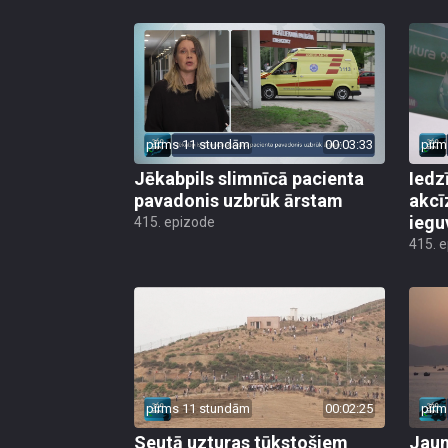
pirms 11 stundām
00:03:33
pirm
Jēkabpils slimnīcā pacienta
Iedz
pavadonis uzbrūk ārstam
akcī
iegu
415. epizode
415. 
pirms 11 stundām
00:02:25
pirm
Seutā uzturas tūkstošiem
Jauni