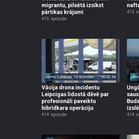
migrantu, pilsētā izsīkst
naft
pārtikas krājumi
415. 
415. epizode
pirms 1 dienas, 10 stundām
00:02:56
pirm
Vācija drona incidentu
Ungā
Leipcigas lidostā dēvē par
saus
profesionāli paveiktu
Buda
hibrīdkara operāciju
izsl
414. epizode
414. 