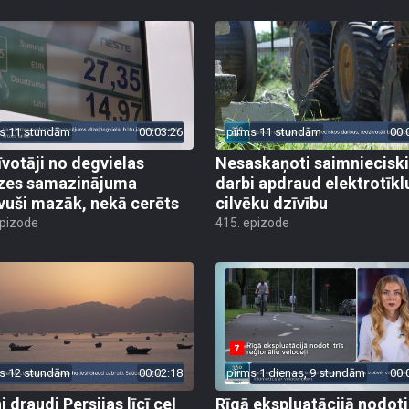
s 11 stundām
00:03:26
pirms 11 stundām
00:
īvotāji no degvielas
Nesaskaņoti saimniecisk
zes samazinājuma
darbi apdraud elektrotīkl
vuši mazāk, nekā cerēts
cilvēku dzīvību
epizode
415. epizode
s 12 stundām
00:02:18
pirms 1 dienas, 9 stundām
00:
 draudi Persijas līcī ceļ
Rīgā ekspluatācijā nodoti 