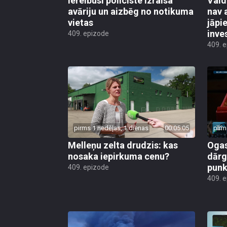
Iereibusi policiste izraisa
Vald
avāriju un aizbēg no notikuma
nav 
vietas
jāpi
inve
409. epizode
409. 
pirms 1 nedēļas, 1 dienas
00:05:05
pirm
Melleņu zelta drudzis: kas
Ogas
nosaka iepirkuma cenu?
dārg
punk
409. epizode
409. 