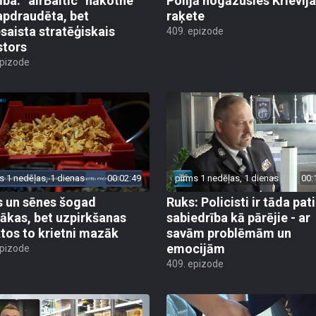
ība: “airBaltic” nākotne
Polijā nogāzusies Krievij
apdraudēta, bet
raķete
esaista stratēģiskais
409. epizode
stors
epizode
s 1 nedēļas, 1 dienas
00:02:49
pirms 1 nedēļas, 1 dienas
00:
 un sēnes šogad
Ruks: Policisti ir tāda pati
ākas, bet uzpirkšanas
sabiedrība kā pārējie - ar
tos to krietni mazāk
savām problēmām un
emocijām
epizode
409. epizode