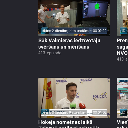
pirms 2 dienām, 11 stundām
00:02:22
pirm
Sāk Valmieras iedzīvotāju
Prem
svēršanu un mērīšanu
saga
NVO 
413. epizode
413. 
pirms 3 dienām, 9 stundām
00:01:02
pirm
Hokeja nometnes laikā
Vien