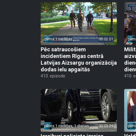
pirms 1 nedēļas
00:02:01
pirm
Pēc satraucošiem
Mili
incidentiem Rīgas centrā
aizv
Latvijas Aizsargu organizācija
dien
dodas ielu apgaitās
dien
410. epizode
410. 
pirms 1 nedēļas, 1 dienas
00:03:39
pirm