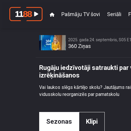
Pašmāju TV šovi
Seriāli
F
Rugāju iedzīvotāji 
2025. gada 24. septembris, S05 E
360 Ziņas
Rugāju iedzīvotāji satraukti par
izrēķināšanos
Vai laukos slēgs kārtējo skolu? Jautājums rai
vidusskolu reorganizēs par pamatskolu
Sezonas
Klipi