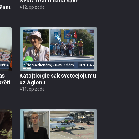
Seutā draud bada nāve
ēšanu
412. epizode
03:04
pirms 4 dienām, 10 stundām
00:01:45
as
Katoļticīgie sāk svētceļojumu
krēti
uz Aglonu
411. epizode