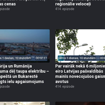
as cenas
reģionālie veloceļi
epizode
414. epizode
s 1 dienas, 10 stundām
00:02:27
pirms 1 dienas, 10 stundām
00:
rija un Rumānija
Par vairāk nekā 6 miljoni
uma dēļ taupa elektrību –
eiro Latvijas pašvaldībās
peštā un Bukarestē
mainīs novecojušos gais
ēgts ielu apgaismojums
avotus
epizode
414. epizode