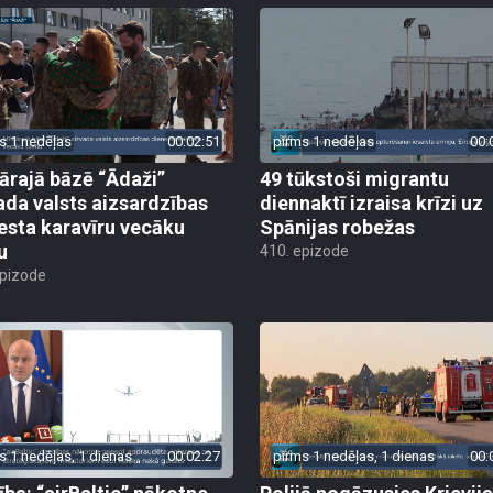
s 1 nedēļas
00:02:51
pirms 1 nedēļas
00:
tārajā bāzē “Ādaži”
49 tūkstoši migrantu
ada valsts aizsardzības
diennaktī izraisa krīzi uz
esta karavīru vecāku
Spānijas robežas
u
410. epizode
epizode
s 1 nedēļas, 1 dienas
00:02:27
pirms 1 nedēļas, 1 dienas
00: