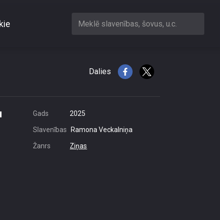
kie
Meklē slavenības, šovus, u.c.
itisku izrēķināšanos
Dalies
u
Gads
2025
Slavenības
Ramona Veckalniņa
Žanrs
Ziņas