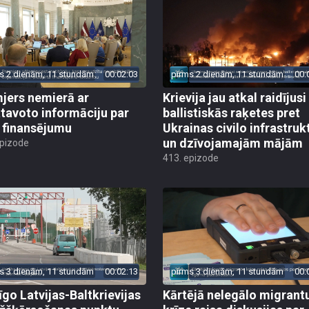
s 2 dienām, 11 stundām
00:02:03
pirms 2 dienām, 11 stundām
00:
jers nemierā ar
Krievija jau atkal raidījusi
tavoto informāciju par
ballistiskās raķetes pret
finansējumu
Ukrainas civilo infrastruk
un dzīvojamajām mājām
epizode
413. epizode
s 3 dienām, 11 stundām
00:02:13
pirms 3 dienām, 11 stundām
00:
īgo Latvijas-Baltkrievijas
Kārtējā nelegālo migrant