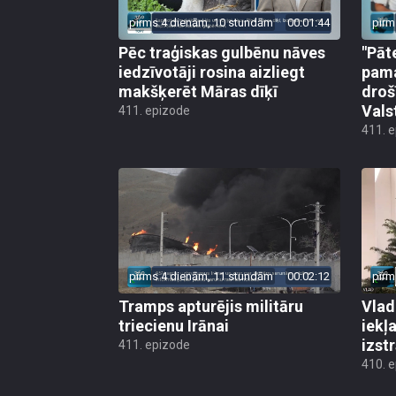
pirms 4 dienām, 10 stundām
00:01:44
pirm
Pēc traģiskas gulbēnu nāves
"Pāt
iedzīvotāji rosina aizliegt
pama
makšķerēt Māras dīķī
droš
Vals
411. epizode
411. 
pirms 4 dienām, 11 stundām
00:02:12
pirm
Tramps apturējis militāru
Vlad
triecienu Irānai
iekļ
izst
411. epizode
410. 