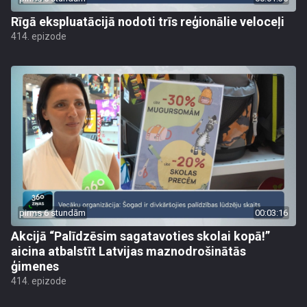
Rīgā ekspluatācijā nodoti trīs reģionālie veloceļi
414. epizode
pirms 6 stundām
00:03:16
Akcijā “Palīdzēsim sagatavoties skolai kopā!”
aicina atbalstīt Latvijas maznodrošinātās
ģimenes
414. epizode