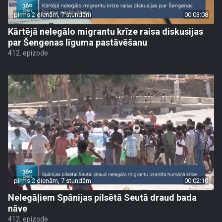
pirms 2 dienām, 7 stundām
00:03:08
Kārtējā nelegālo migrantu krīze raisa diskusijas
par Šengenas līguma pastāvēšanu
412. epizode
pirms 2 dienām, 7 stundām
00:02:10
Nelegāļiem Spānijas pilsētā Seutā draud bada
nāve
412. epizode