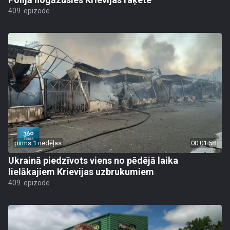
409. epizode
pirms 1 nedēļas
00:01:58
Ukrainā piedzīvots viens no pēdējā laika
lielākajiem Krievijas uzbrukumiem
409. epizode