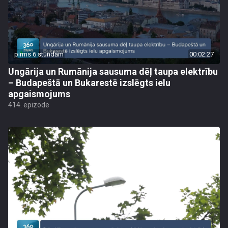
pirms 6 stundām
00:02:27
Ungārija un Rumānija sausuma dēļ taupa elektrību
– Budapeštā un Bukarestē izslēgts ielu
apgaismojums
414. epizode