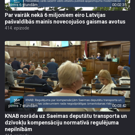
pirms 6 stundām
00:02:35
Par vairāk nekā 6 miljoniem eiro Latvijas
pašvaldībās mainīs novecojušos gaismas avotus
414. epizode
pirms 7 stundām
00:03:42
KNAB norāda uz Saeimas deputātu transporta un
dzīvokļu kompensāciju normatīvā regulējuma
nepilnībām