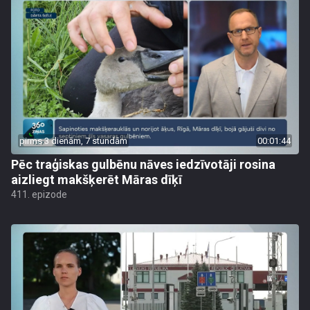
pirms 3 dienām, 7 stundām
00:01:44
Pēc traģiskas gulbēnu nāves iedzīvotāji rosina
aizliegt makšķerēt Māras dīķī
411. epizode