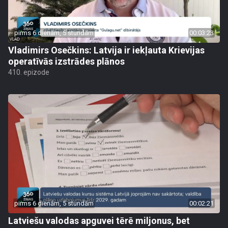
pirms 6 dienām, 5 stundām
00:03:23
Vladimirs Osečkins: Latvija ir iekļauta Krievijas
operatīvās izstrādes plānos
410. epizode
pirms 6 dienām, 5 stundām
00:02:21
Latviešu valodas apguvei tērē miljonus, bet