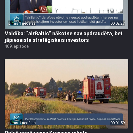
pirms 1 nedēļas
00:02:27
Valdība: “airBaltic” nākotne nav apdraudēta, bet
jāpiesaista stratēģiskais investors
409. epizode
pirms 1 nedēļas
00:01:59
Polijā nogāzusies Krievijas raķete