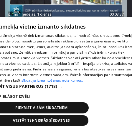
pirms 1 nedēļas, 1 dienas
00:03:37
Pārtiku pērkam vairāk, bet vai “zemo cenu grozs”
 tīmekļa vietne izmanto sīkdatnes
tiešām samazina kopējo čeku?
 tīmekļa vietnē tiek izmantotas sīkdatnes, lai nodrošinātu un uzlabotu tīmek
408. epizode
nes darbību., nosūtītu personalizētu reklāmu un satura ģenerēšanai, veiktu
āmas un satura mērījumus, auditorijas datu apkopošanu, kā arī produktu izst
zlabošanu. Zemāk sniedzam informāciju par visām sīkdatnēm, kuras tiek
ntotas mūsu tīmekļa vietnēs. Sīkdatnes var atšķirties atkarībā no apmeklētā
rneta vietnes sadaļas. Lietotājam jebkurā brīdī ir iespēja piekrist, atteikties va
īt savu piekrišanu. Piekrišanas sniegšana, kā arī tās atsaukšana vai mainīša
ecas uz visām interneta vietnes sadaļām. Vairāk informācijas par izmantotaj
atnēm skatīt
sīkdatņu izmantošanas noteikumos.
ĪT VISUS PARTNERUS
(1718) →
PIELĀGOT IZVĒLI
PIEKRIST VISĀM SĪKDATNĒM
pirms 1 nedēļas, 1 dienas
00:00:56
ATSTĀT TEHNISKĀS SĪKDATNES
Latvijā pirmajā Simulāciju centrā mediķi trenēsies
glābt dzīvības