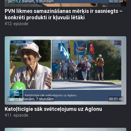
pirms 2 dienām, 9 stundām
00:03:04
PVN likmes samazināšanas mērķis ir sasniegts –
konkrēti produkti ir kļuvuši lētāki
412. epizode
pirms 3 dienām, 7 stundām
00:01:45
Katoļticīgie sāk svētceļojumu uz Aglonu
411. epizode