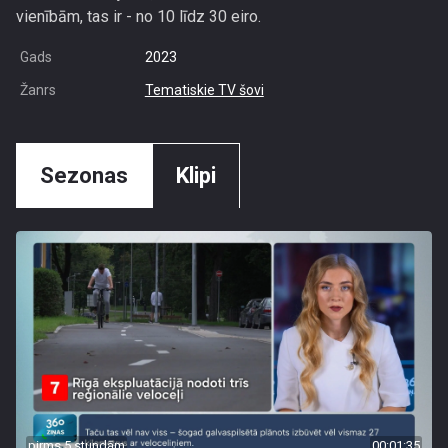
vienībām, tas ir - no 10 līdz 30 eiro.
Gads
2023
Žanrs
Tematiskie TV šovi
Sezonas
Klipi
pirms 5 stundām
00:01:35