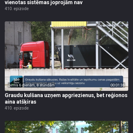
vienotas sistēmas joprojām nav
410. epizode
pirms 6 dienām, 8 stundām
00:01:36
Graudu kulšana uzņem apgriezienus, bet reģionos
aina atšķiras
410. epizode