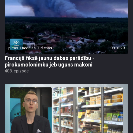
pirms 1 nedēļas, 1 dienas
00:01:29
Francijā fiksē jaunu dabas parādību -
pirokumolonimbu jeb uguns mākoni
408. epizode