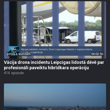
pirms 6 stundām
00:02:56
Vācija drona incidentu Leipcigas lidostā dēvē par
profesionāli paveiktu hibrīdkara operāciju
414. epizode