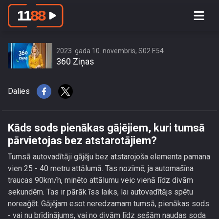
Kāds sods pienākas gājējiem, kuri
tumsā pārvietojas bez atstarotājiem?
2023. gada 10. novembris, S02 E54
360 Ziņas
Dalies
Kāds sods pienākas gājējiem, kuri tumsā
pārvietojas bez atstarotājiem?
Tumsā autovadītāji gājēju bez atstarojoša elementa pamana
vien 25 - 40 metru attālumā. Tas nozīmē, ja automašīna
traucas 90km/h, minēto attālumu veic vienā līdz divām
sekundēm. Tas ir pārāk īss laiks, lai autovadītājs spētu
noreaģēt. Gājējam esot neredzamam tumsā, pienākas sods
- vai nu brīdinājums, vai no divām līdz sešām naudas soda