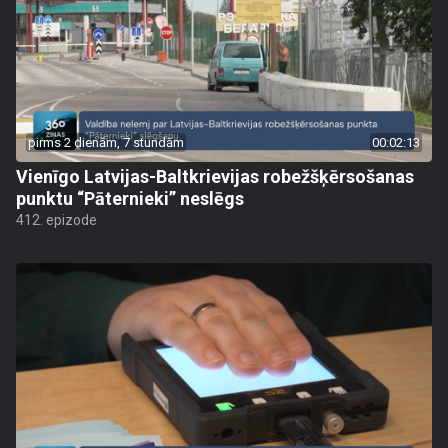
pirms 2 dienām, 7 stundām
00:02:13
Vienīgo Latvijas-Baltkrievijas robežšķērsošanas
punktu “Pāternieki” neslēgs
412. epizode