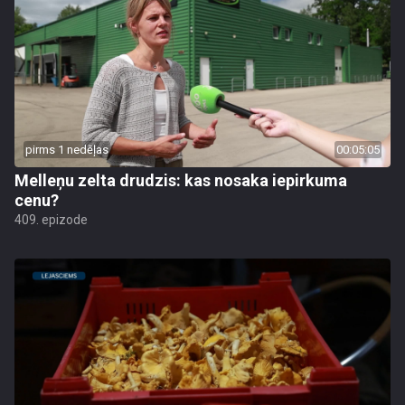
pirms 1 nedēļas
00:05:05
Melleņu zelta drudzis: kas nosaka iepirkuma
cenu?
409. epizode