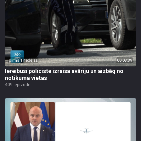
pirms 1 nedēļas
00:03:39
Iereibusi policiste izraisa avāriju un aizbēg no
notikuma vietas
409. epizode