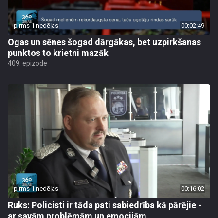
pirms 1 nedēļas
00:02:49
Ogas un sēnes šogad dārgākas, bet uzpirkšanas
punktos to krietni mazāk
409. epizode
pirms 1 nedēļas
00:16:02
Ruks: Policisti ir tāda pati sabiedrība kā pārējie -
ar savām problēmām un emocijām