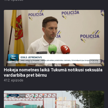
pirms 2 dienām, 5 stundām
00:01:02
Hokeja nometnes laikā Tukumā notikusi seksuāla
vardarbība pret bērnu
412. epizode