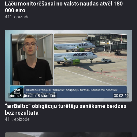
Lāču monitorēšanai no valsts naudas atvēl 180
000 eiro
411. epizode
pirms 3 dienām, 8 stundām
00:02:49
“airBaltic” obligāciju turētāju sanāksme beidzas
bez rezultāta
411. epizode