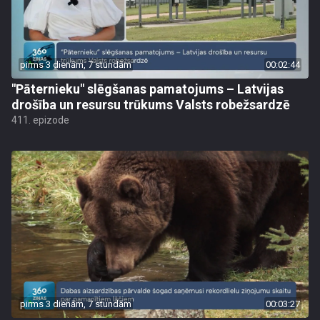
pirms 3 dienām, 7 stundām
00:02:44
"Pāternieku" slēgšanas pamatojums – Latvijas
drošība un resursu trūkums Valsts robežsardzē
411. epizode
pirms 3 dienām, 7 stundām
00:03:27