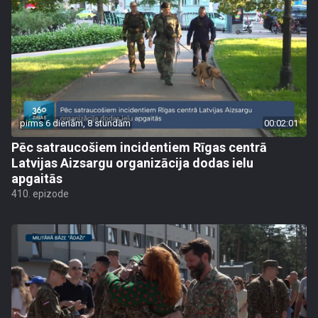
pirms 6 dienām, 8 stundām
00:02:01
Pēc satraucošiem incidentiem Rīgas centrā
Latvijas Aizsargu organizācija dodas ielu
apgaitās
410. epizode