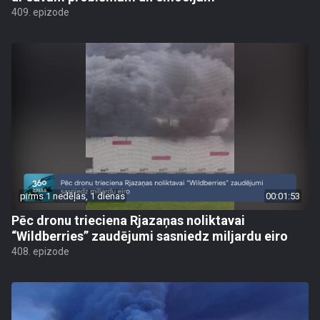
409. epizode
pirms 1 nedēļas, 1 dienas
00:01:53
Pēc dronu trieciena Rjazaņas noliktavai
“Wildberries” zaudējumi sasniedz miljardu eiro
408. epizode