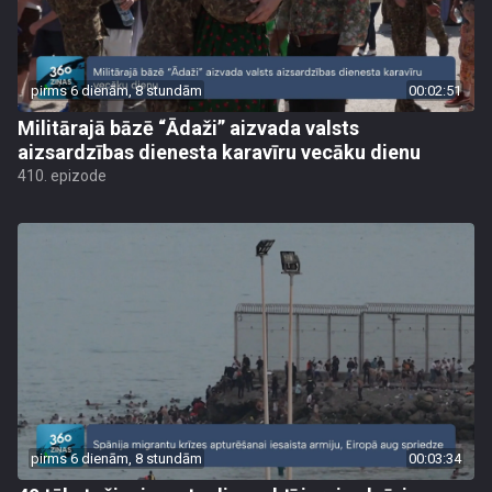
pirms 6 dienām, 8 stundām
00:02:51
Militārajā bāzē “Ādaži” aizvada valsts
aizsardzības dienesta karavīru vecāku dienu
410. epizode
pirms 6 dienām, 8 stundām
00:03:34