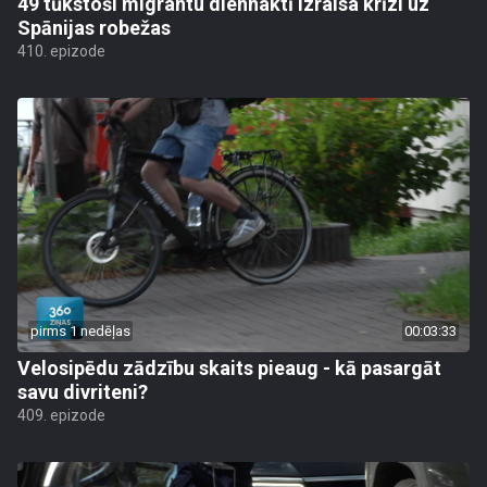
49 tūkstoši migrantu diennaktī izraisa krīzi uz
Spānijas robežas
410. epizode
pirms 1 nedēļas
00:03:33
Velosipēdu zādzību skaits pieaug - kā pasargāt
savu divriteni?
409. epizode