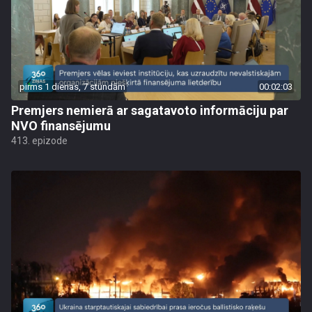
pirms 1 dienas, 7 stundām
00:02:03
Premjers nemierā ar sagatavoto informāciju par
NVO finansējumu
413. epizode