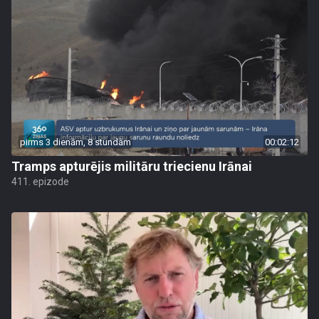
pirms 3 dienām, 8 stundām
00:02:12
Tramps apturējis militāru triecienu Irānai
411. epizode