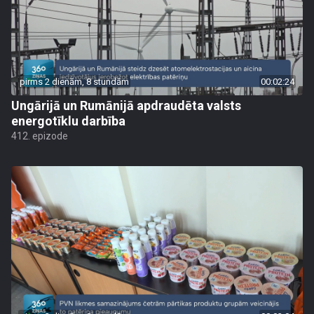
pirms 2 dienām, 8 stundām
00:02:24
Ungārijā un Rumānijā apdraudēta valsts
energotīklu darbība
412. epizode