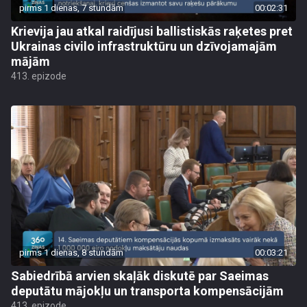
pirms 1 dienas, 7 stundām
00:02:31
Krievija jau atkal raidījusi ballistiskās raķetes pret
Ukrainas civilo infrastruktūru un dzīvojamajām
mājām
413. epizode
pirms 1 dienas, 8 stundām
00:03:21
Sabiedrībā arvien skaļāk diskutē par Saeimas
deputātu mājokļu un transporta kompensācijām
413. epizode