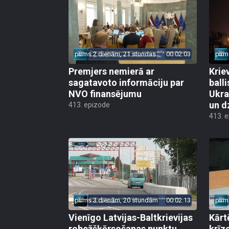
pirms 2 dienām, 21 stundas
00:02:03
pirm
Premjers nemierā ar
Kriev
sagatavoto informāciju par
ball
NVO finansējumu
Ukra
un d
413. epizode
413. 
pirms 3 dienām, 20 stundām
00:02:13
pirm
Vienīgo Latvijas-Baltkrievijas
Kārt
robežšķērsošanas punktu
krīz