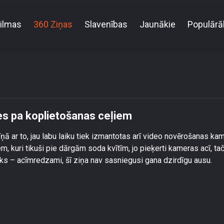
ilmas
360 Ziņas
Slavenības
Jaunākie
Populārā
resīvi braucēji turpina plosīties pa koplietošanas ceļ
ies pa koplietošanas ceļiem
ņā ar to, jau labu laiku tiek izmantotas arī video novērošanas ka
 kuri tikuši pie dārgām soda kvītīm, jo pieķerti kameras acī, ta
eks – acīmredzami, šī ziņa nav sasniegusi gana dzirdīgu ausu.