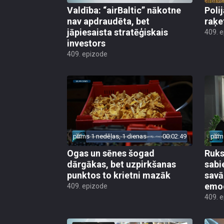
Valdība: “airBaltic” nākotne
Poli
nav apdraudēta, bet
raķe
jāpiesaista stratēģiskais
409. 
investors
409. epizode
pirms 1 nedēļas, 1 dienas
00:02:49
pirm
Ogas un sēnes šogad
Ruks:
dārgākas, bet uzpirkšanas
sabi
punktos to krietni mazāk
sav
emo
409. epizode
409. 