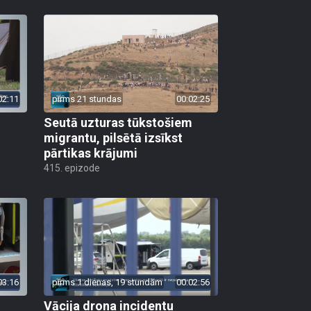
02:11
pirms 21 stundas
00:02:25
Seutā uzturas tūkstošiem
migrantu, pilsētā izsīkst
pārtikas krājumi
415. epizode
03:16
pirms 1 dienas, 19 stundām
00:02:56
Vācija drona incidentu