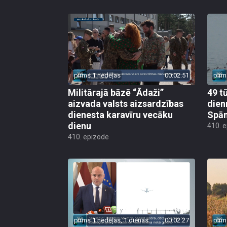
pirms 1 nedēļas
00:02:51
pirm
Militārajā bāzē “Ādaži”
49 t
aizvada valsts aizsardzības
dien
dienesta karavīru vecāku
Spān
dienu
410. 
410. epizode
pirms 1 nedēļas, 1 dienas
00:02:27
pirm