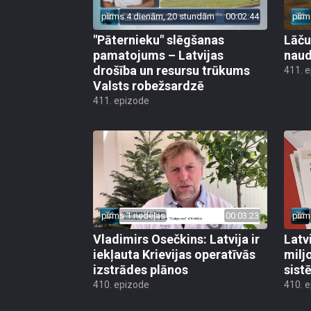
pirms 4 dienām, 20 stundām
00:02:44
pirm
"Pāternieku" slēgšanas
Lāču
pamatojums – Latvijas
naud
drošība un resursu trūkums
411. 
Valsts robežsardzē
411. epizode
pirms 1 nedēļas
00:03:23
pirm
Vladimirs Osečkins: Latvija ir
Latv
iekļauta Krievijas operatīvās
milj
izstrādes plānos
sist
410. epizode
410. 