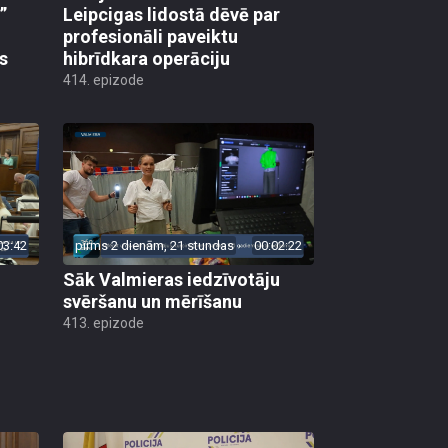
”
Leipcigas lidostā dēvē par
profesionāli paveiktu
s
hibrīdkara operāciju
414. epizode
03:42
pirms 2 dienām, 21 stundas
00:02:22
Sāk Valmieras iedzīvotāju
svēršanu un mērīšanu
413. epizode