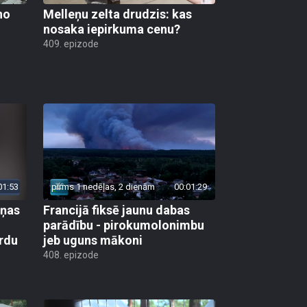
no
Melleņu zelta drudzis: kas
nosaka iepirkuma cenu?
409. epizode
01:53
pirms 1 nedēļas, 2 dienām
00:01:29
aņas
Francijā fiksē jaunu dabas
parādību - pirokumolonimbu
rdu
jeb uguns mākoni
408. epizode