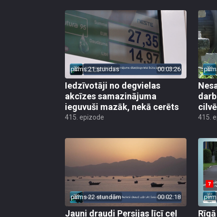
pirms 21 stundas
00:03:26
pirm
Iedzīvotāji no degvielas
Nesa
akcīzes samazinājuma
darb
ieguvuši mazāk, nekā cerēts
cilv
415. epizode
415. 
pirms 22 stundām
00:02:18
pirm
Jauni draudi Persijas līcī ceļ
Rīgā