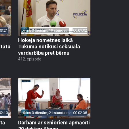
03:21
pirms 3 dienām, 19 stundām
00:01:02
Hokeja nometnes laikā
utātu
Tukumā notikusi seksuāla
vardarbība pret bērnu
412. epizode
02:10
pirms 3 dienām, 21 stundas
00:02:38
ētā
Darbam ar senioriem apmācīti
20 dakteri Klauni