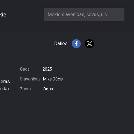
kie
Meklē slavenības, šovus, u.c.
iem
Dalies
Gads
2025
Slavenības
Miks Dūcis
meras.
ču kā
Žanrs
Ziņas