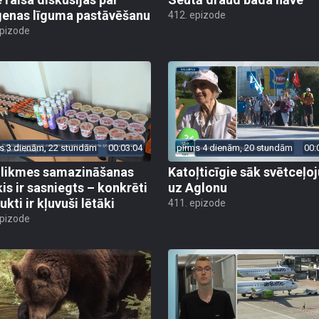
enas līguma pastāvēšanu
412. epizode
epizode
s 3 dienām, 22 stundām
00:03:04
pirms 4 dienām, 20 stundām
00:
likmes samazināšanas
Katoļticīgie sāk svētceļ
is ir sasniegts – konkrēti
uz Aglonu
kti ir kļuvuši lētāki
411. epizode
epizode