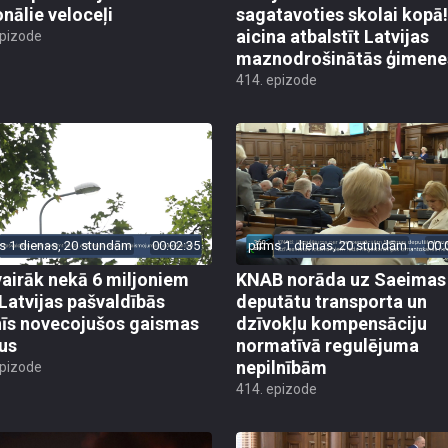
onālie veloceļi
sagatavoties skolai kopā!
aicina atbalstīt Latvijas
epizode
maznodrošinātās ģimene
414. epizode
s 1 dienas, 20 stundām
00:02:35
pirms 1 dienas, 20 stundām
00:
vairāk nekā 6 miljoniem
KNAB norāda uz Saeimas
 Latvijas pašvaldībās
deputātu transporta un
īs novecojušos gaismas
dzīvokļu kompensāciju
us
normatīvā regulējuma
nepilnībām
epizode
414. epizode