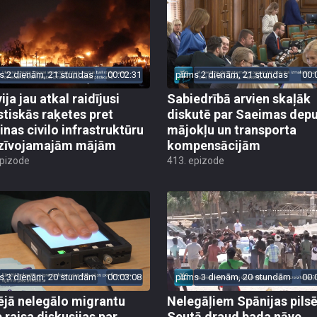
s 2 dienām, 21 stundas
00:02:31
pirms 2 dienām, 21 stundas
00:
ija jau atkal raidījusi
Sabiedrībā arvien skaļāk
istiskās raķetes pret
diskutē par Saeimas dep
inas civilo infrastruktūru
mājokļu un transporta
zīvojamajām mājām
kompensācijām
epizode
413. epizode
s 3 dienām, 20 stundām
00:03:08
pirms 3 dienām, 20 stundām
00:
ējā nelegālo migrantu
Nelegāļiem Spānijas pils
e raisa diskusijas par
Seutā draud bada nāve