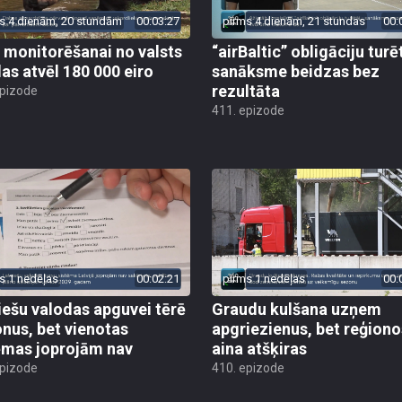
s 4 dienām, 20 stundām
00:03:27
pirms 4 dienām, 21 stundas
00:
 monitorēšanai no valsts
“airBaltic” obligāciju turē
as atvēl 180 000 eiro
sanāksme beidzas bez
rezultāta
epizode
411. epizode
s 1 nedēļas
00:02:21
pirms 1 nedēļas
00:
iešu valodas apguvei tērē
Graudu kulšana uzņem
onus, bet vienotas
apgriezienus, bet reģiono
ēmas joprojām nav
aina atšķiras
epizode
410. epizode