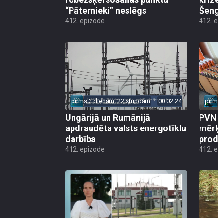
“Pāternieki” neslēgs
Šeng
412. epizode
412. 
pirms 3 dienām, 22 stundām
00:02:24
pirm
Ungārijā un Rumānijā
PVN 
apdraudēta valsts energotīklu
mērķ
darbība
produ
412. epizode
412. 