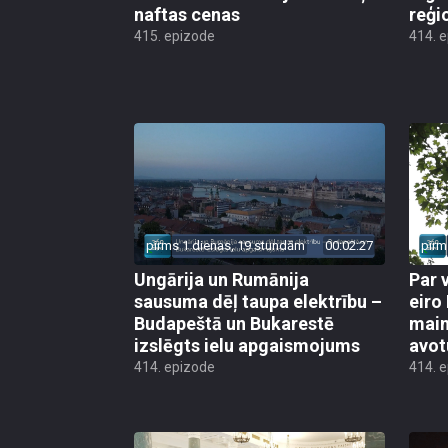
naftas cenas
reģi
415. epizode
414. 
pirms 1 dienas, 19 stundām
00:02:27
pirm
Ungārija un Rumānija
Par 
sausuma dēļ taupa elektrību –
eiro
Budapeštā un Bukarestē
main
izslēgts ielu apgaismojums
avot
414. epizode
414. 