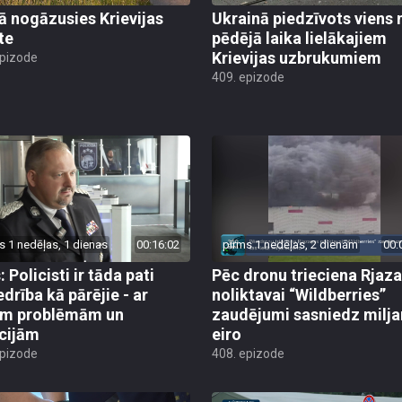
jā nogāzusies Krievijas
Ukrainā piedzīvots viens 
te
pēdējā laika lielākajiem
Krievijas uzbrukumiem
epizode
409. epizode
s 1 nedēļas, 1 dienas
00:16:02
pirms 1 nedēļas, 2 dienām
00:
 Policisti ir tāda pati
Pēc dronu trieciena Rjaz
edrība kā pārējie - ar
noliktavai “Wildberries”
ām problēmām un
zaudējumi sasniedz milja
cijām
eiro
epizode
408. epizode