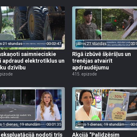
s 21 stundas
00:02:47
pirms 21 stundas
00:
skaņoti saimnieciskie
Rīgā izbūvē šķēršļus un
i apdraud elektrotīklus un
trenējas atvairīt
ēku dzīvību
apdraudējumu
epizode
415. epizode
s 1 dienas, 19 stundām
00:01:35
pirms 1 dienas, 19 stundām
00:
 ekspluatācijā nodoti trīs
Akcijā “Palīdzēsim