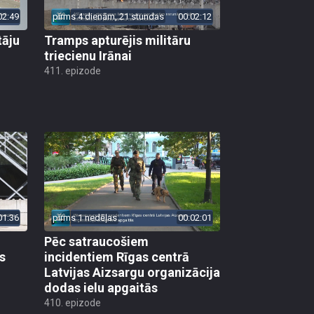
02:49
pirms 4 dienām, 21 stundas
00:02:12
tāju
Tramps apturējis militāru
triecienu Irānai
411. epizode
01:36
pirms 1 nedēļas
00:02:01
Pēc satraucošiem
s
incidentiem Rīgas centrā
Latvijas Aizsargu organizācija
dodas ielu apgaitās
410. epizode