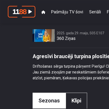
Pašmāju TV šovi
Seriāli
F
Ag
2025. gada 29. maijs, S05 E107
360 Ziņas
Agresīvi braucēji turpina plosīt
Driftošanas sērga turpina pārņemt Pierīgu! Cī
Jau ziemā ziņojām par neskaitāmiem šoferiem,
atzīst, piemēram, Ķekavas policijas priekšni
Sezonas
Klipi