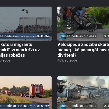
s 1 nedēļas
00:03:34
pirms 1 nedēļas, 1 dienas
00:
ūkstoši migrantu
Velosipēdu zādzību skait
naktī izraisa krīzi uz
pieaug - kā pasargāt savu
ijas robežas
divriteni?
epizode
409. epizode
s 1 nedēļas, 1 dienas
00:01:59
pirms 1 nedēļas, 1 dienas
00: