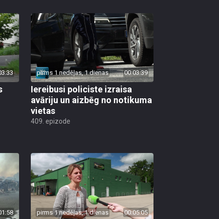
03:33
pirms 1 nedēļas, 1 dienas
00:03:39
s
Iereibusi policiste izraisa
avāriju un aizbēg no notikuma
vietas
409. epizode
01:58
pirms 1 nedēļas, 1 dienas
00:05:05