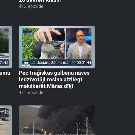
412. epizode
01:45
pirms 4 dienām, 20 stundām
00:01:44
ojumu
Pēc traģiskas gulbēnu nāves
iedzīvotāji rosina aizliegt
makšķerēt Māras dīķī
411. epizode