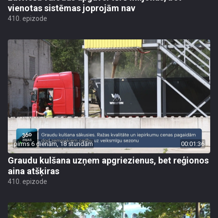
vienotas sistēmas joprojām nav
410. epizode
pirms 6 dienām, 18 stundām
00:01:36
Graudu kulšana uzņem apgriezienus, bet reģionos
aina atšķiras
410. epizode