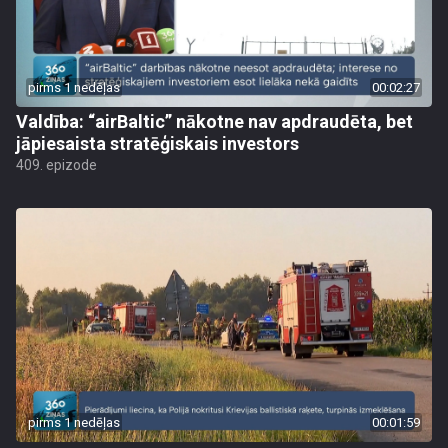
pirms 1 nedēļas
00:02:27
Valdība: “airBaltic” nākotne nav apdraudēta, bet
jāpiesaista stratēģiskais investors
409. epizode
pirms 1 nedēļas
00:01:59