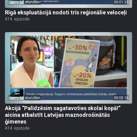
pirms 15 stundām
00:01:35
Rīgā ekspluatācijā nodoti trīs reģionālie veloceļi
414. epizode
pirms 16 stundām
00:03:16
Akcijā “Palīdzēsim sagatavoties skolai kopā!”
aicina atbalstīt Latvijas maznodrošinātās
ģimenes
414. epizode