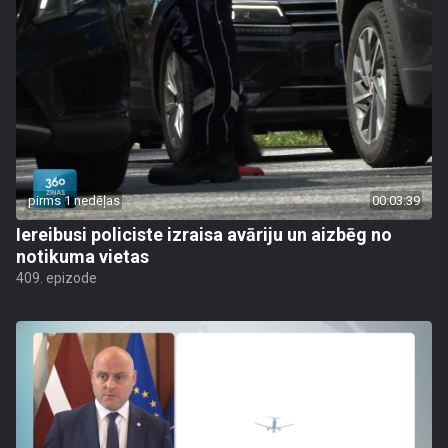
pirms 1 nedēļas
00:03:39
Iereibusi policiste izraisa avāriju un aizbēg no
notikuma vietas
409. epizode