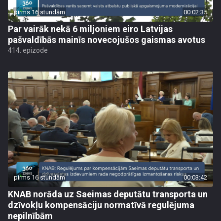
pirms 16 stundām
00:02:35
Par vairāk nekā 6 miljoniem eiro Latvijas
pašvaldībās mainīs novecojušos gaismas avotus
414. epizode
pirms 16 stundām
00:03:42
KNAB norāda uz Saeimas deputātu transporta un
dzīvokļu kompensāciju normatīvā regulējuma
nepilnībām