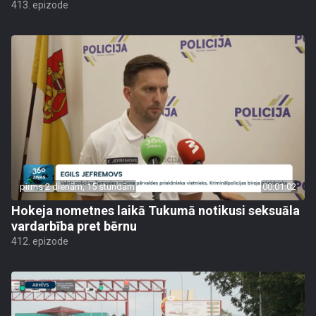
413. epizode
pirms 2 dienām, 15 stundām
00:01:02
Hokeja nometnes laikā Tukumā notikusi seksuāla
vardarbība pret bērnu
412. epizode