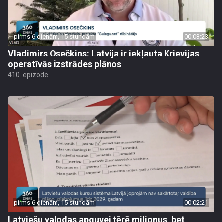
pirms 6 dienām, 15 stundām
00:03:23
Vladimirs Osečkins: Latvija ir iekļauta Krievijas
operatīvās izstrādes plānos
410. epizode
pirms 6 dienām, 15 stundām
00:02:21
Latviešu valodas apguvei tērē miljonus, bet