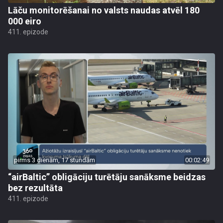
Lāču monitorēšanai no valsts naudas atvēl 180
000 eiro
411. epizode
pirms 3 dienām, 17 stundām
00:02:49
“airBaltic” obligāciju turētāju sanāksme beidzas
bez rezultāta
411. epizode