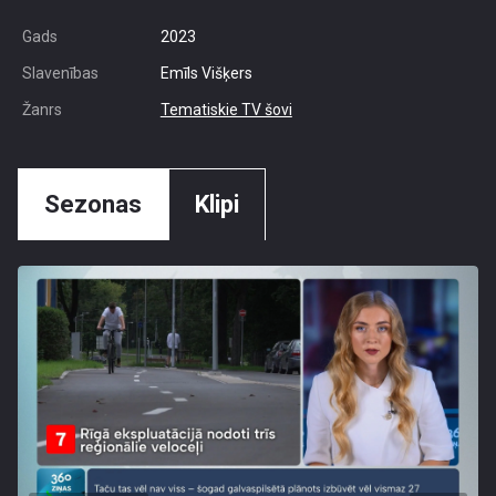
Gads
2023
Slavenības
Emīls Višķers
Žanrs
Tematiskie TV šovi
Sezonas
Klipi