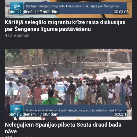
pirms 2 dienām, 17 stundām
00:03:08
Kārtējā nelegālo migrantu krīze raisa diskusijas
par Šengenas līguma pastāvēšanu
412. epizode
pirms 2 dienām, 17 stundām
00:02:10
Nelegāļiem Spānijas pilsētā Seutā draud bada
nāve