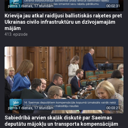
pirms 1 dienas, 17 stundām
00:02:31
Krievija jau atkal raidījusi ballistiskās raķetes pret
Ukrainas civilo infrastruktūru un dzīvojamajām
mājām
413. epizode
pirms 1 dienas, 17 stundām
00:03:21
Sabiedrībā arvien skaļāk diskutē par Saeimas
deputātu mājokļu un transporta kompensācijām