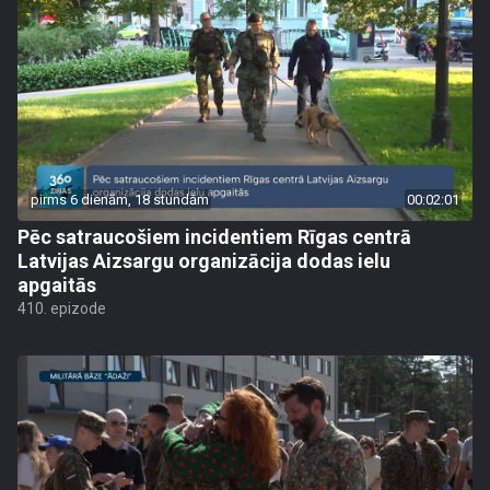
pirms 6 dienām, 18 stundām
00:02:01
Pēc satraucošiem incidentiem Rīgas centrā
Latvijas Aizsargu organizācija dodas ielu
apgaitās
410. epizode