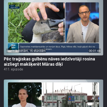
pirms 3 dienām, 16 stundām
00:01:44
Pēc traģiskas gulbēnu nāves iedzīvotāji rosina
aizliegt makšķerēt Māras dīķī
411. epizode