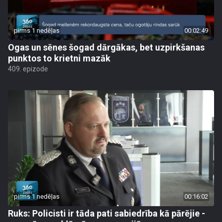
pirms 1 nedēļas
00:02:49
Ogas un sēnes šogad dārgākas, bet uzpirkšanas
punktos to krietni mazāk
409. epizode
pirms 1 nedēļas
00:16:02
Ruks: Policisti ir tāda pati sabiedrība kā pārējie -