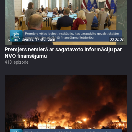
pirms 1 dienas, 17 stundām
00:02:03
Premjers nemierā ar sagatavoto informāciju par
NVO finansējumu
413. epizode