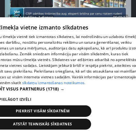
pirms 1 nedēļas, 1 dienas
00:03:37
 tīmekļa vietne izmanto sīkdatnes
Pārtiku pērkam vairāk, bet vai “zemo cenu grozs”
tiešām samazina kopējo čeku?
 tīmekļa vietnē tiek izmantotas sīkdatnes, lai nodrošinātu un uzlabotu tīmek
408. epizode
nes darbību., nosūtītu personalizētu reklāmu un satura ģenerēšanai, veiktu
āmas un satura mērījumus, auditorijas datu apkopošanu, kā arī produktu izst
zlabošanu. Zemāk sniedzam informāciju par visām sīkdatnēm, kuras tiek
ntotas mūsu tīmekļa vietnēs. Sīkdatnes var atšķirties atkarībā no apmeklētā
rneta vietnes sadaļas. Lietotājam jebkurā brīdī ir iespēja piekrist, atteikties va
īt savu piekrišanu. Piekrišanas sniegšana, kā arī tās atsaukšana vai mainīša
ecas uz visām interneta vietnes sadaļām. Vairāk informācijas par izmantotaj
atnēm skatīt
sīkdatņu izmantošanas noteikumos.
ĪT VISUS PARTNERUS
(1718) →
PIELĀGOT IZVĒLI
PIEKRIST VISĀM SĪKDATNĒM
pirms 1 nedēļas, 1 dienas
00:00:56
ATSTĀT TEHNISKĀS SĪKDATNES
Latvijā pirmajā Simulāciju centrā mediķi trenēsies