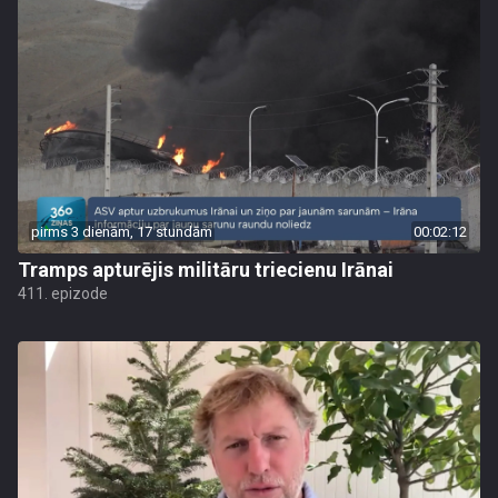
pirms 3 dienām, 17 stundām
00:02:12
Tramps apturējis militāru triecienu Irānai
411. epizode