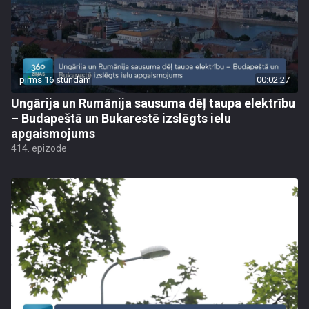
pirms 16 stundām
00:02:27
Ungārija un Rumānija sausuma dēļ taupa elektrību
– Budapeštā un Bukarestē izslēgts ielu
apgaismojums
414. epizode