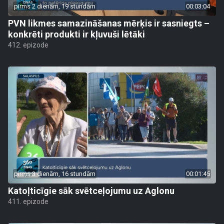
pirms 2 dienām, 19 stundām
00:03:04
PVN likmes samazināšanas mērķis ir sasniegts –
konkrēti produkti ir kļuvuši lētāki
412. epizode
pirms 3 dienām, 16 stundām
00:01:45
Katoļticīgie sāk svētceļojumu uz Aglonu
411. epizode