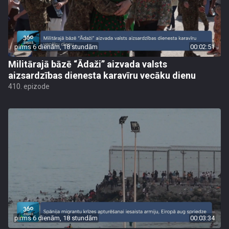
pirms 6 dienām, 18 stundām
00:02:51
Militārajā bāzē “Ādaži” aizvada valsts
aizsardzības dienesta karavīru vecāku dienu
410. epizode
pirms 6 dienām, 18 stundām
00:03:34