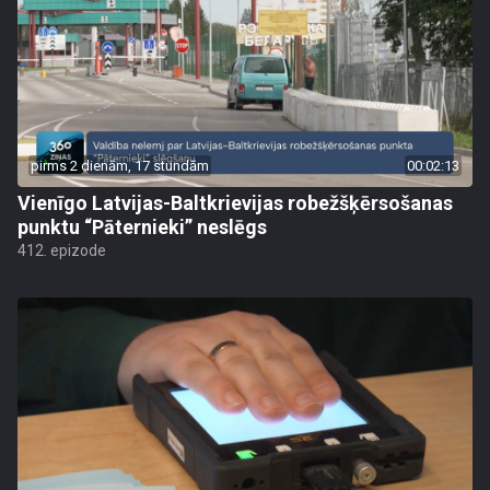
pirms 2 dienām, 17 stundām
00:02:13
Vienīgo Latvijas-Baltkrievijas robežšķērsošanas
punktu “Pāternieki” neslēgs
412. epizode