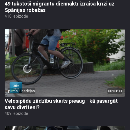
49 tūkstoši migrantu diennaktī izraisa krīzi uz
Spānijas robežas
410. epizode
pirms 1 nedēļas
00:03:33
Velosipēdu zādzību skaits pieaug - kā pasargāt
savu divriteni?
409. epizode