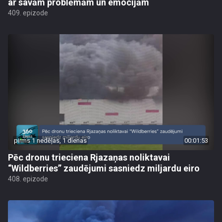
ar savām problēmām un emocijām
409. epizode
pirms 1 nedēļas, 1 dienas
00:01:53
Pēc dronu trieciena Rjazaņas noliktavai
“Wildberries” zaudējumi sasniedz miljardu eiro
408. epizode