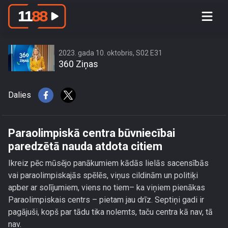
Paraolimpiskā centra būvniecībai
paredzētā nauda atdota citiem
2023. gada 10. oktobris, S02 E31
360 Ziņas
Dalies
Paraolimpiskā centra būvniecībai
paredzētā nauda atdota citiem
Ikreiz pēc mūsējo panākumiem kādās lielās sacensībās
vai paraolimpiskajās spēlēs, viņus cildinām un politiķi
apber ar solījumiem, viens no tiem– ka viņiem pienākas
Paraolimpiskais centrs – pietam jau drīz. Septiņi gadi ir
pagājuši, kopš par tādu tika nolemts, taču centra kā nav, tā
nav.