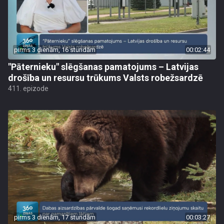
pirms 3 dienām, 16 stundām
00:02:44
"Pāternieku" slēgšanas pamatojums – Latvijas
drošība un resursu trūkums Valsts robežsardzē
411. epizode
pirms 3 dienām, 17 stundām
00:03:27