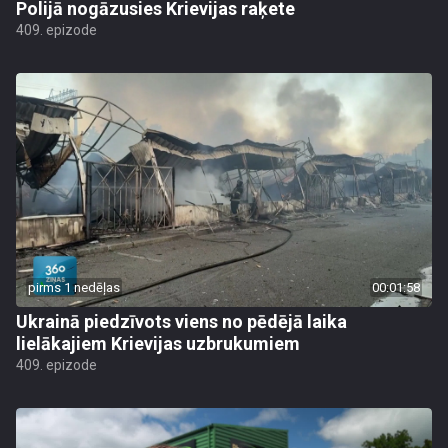
Polijā nogāzusies Krievijas raķete
409. epizode
pirms 1 nedēļas
00:01:58
Ukrainā piedzīvots viens no pēdējā laika
lielākajiem Krievijas uzbrukumiem
409. epizode