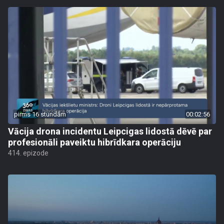
pirms 16 stundām
00:02:56
Vācija drona incidentu Leipcigas lidostā dēvē par
profesionāli paveiktu hibrīdkara operāciju
414. epizode