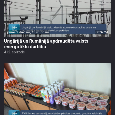
pirms 2 dienām, 18 stundām
00:02:24
Ungārijā un Rumānijā apdraudēta valsts
energotīklu darbība
412. epizode