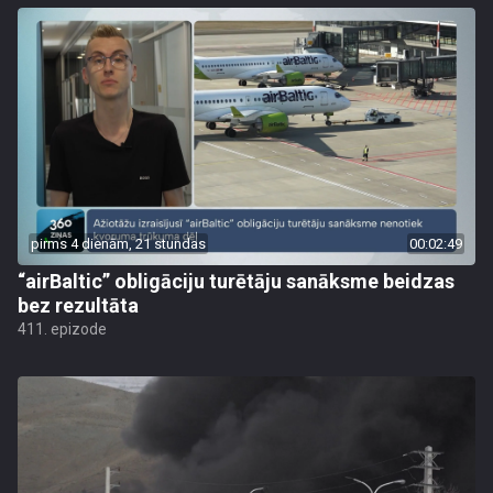
pirms 4 dienām, 21 stundas
00:02:49
“airBaltic” obligāciju turētāju sanāksme beidzas
bez rezultāta
411. epizode