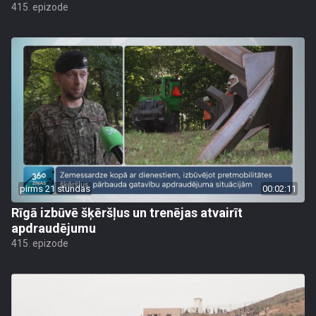
415. epizode
pirms 21 stundas
00:02:11
Rīgā izbūvē šķēršļus un trenējas atvairīt
apdraudējumu
415. epizode