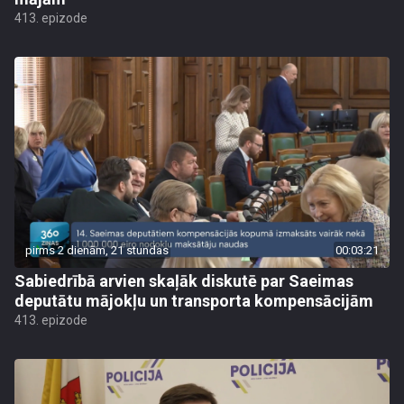
413. epizode
pirms 2 dienām, 21 stundas
00:03:21
Sabiedrībā arvien skaļāk diskutē par Saeimas
deputātu mājokļu un transporta kompensācijām
413. epizode