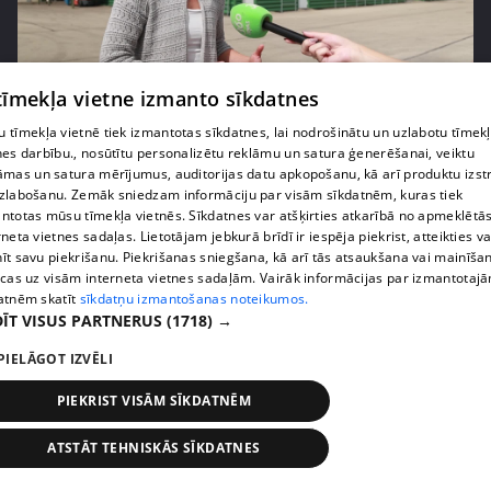
pirms 1 nedēļas, 1 dienas
00:05:05
 tīmekļa vietne izmanto sīkdatnes
Melleņu zelta drudzis: kas nosaka iepirkuma
 tīmekļa vietnē tiek izmantotas sīkdatnes, lai nodrošinātu un uzlabotu tīmek
cenu?
nes darbību., nosūtītu personalizētu reklāmu un satura ģenerēšanai, veiktu
409. epizode
āmas un satura mērījumus, auditorijas datu apkopošanu, kā arī produktu izst
zlabošanu. Zemāk sniedzam informāciju par visām sīkdatnēm, kuras tiek
ntotas mūsu tīmekļa vietnēs. Sīkdatnes var atšķirties atkarībā no apmeklētā
rneta vietnes sadaļas. Lietotājam jebkurā brīdī ir iespēja piekrist, atteikties va
īt savu piekrišanu. Piekrišanas sniegšana, kā arī tās atsaukšana vai mainīša
ecas uz visām interneta vietnes sadaļām. Vairāk informācijas par izmantotaj
atnēm skatīt
sīkdatņu izmantošanas noteikumos.
ĪT VISUS PARTNERUS
(1718) →
PIELĀGOT IZVĒLI
PIEKRIST VISĀM SĪKDATNĒM
ATSTĀT TEHNISKĀS SĪKDATNES
pirms 1 nedēļas, 1 dienas
00:02:49
Ogas un sēnes šogad dārgākas, bet uzpirkšanas