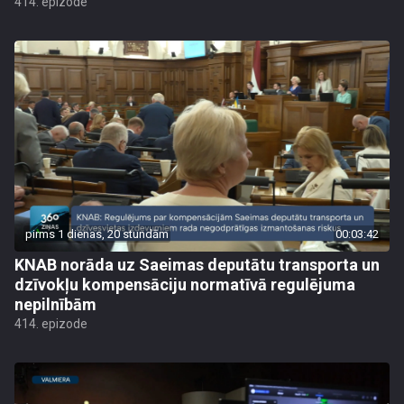
414. epizode
pirms 1 dienas, 20 stundām
00:03:42
KNAB norāda uz Saeimas deputātu transporta un
dzīvokļu kompensāciju normatīvā regulējuma
nepilnībām
414. epizode