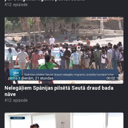
412. epizode
pirms 3 dienām, 21 stundas
00:02:10
Nelegāļiem Spānijas pilsētā Seutā draud bada
nāve
412. epizode