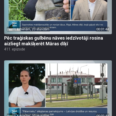
pirms 4 dienām, 20 stundām
00:01:44
Pēc traģiskas gulbēnu nāves iedzīvotāji rosina
aizliegt makšķerēt Māras dīķī
411. epizode
pirms 4 dienām, 20 stundām
00:02:44