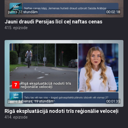
pirms 22 stundām
00:02:18
Jauni draudi Persijas līcī ceļ naftas cenas
415. epizode
pirms 1 dienas, 19 stundām
00:01:35
Rīgā ekspluatācijā nodoti trīs reģionālie veloceļi
414. epizode