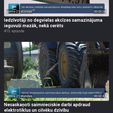
pirms 21 stundas
00:03:26
Iedzīvotāji no degvielas akcīzes samazinājuma
ieguvuši mazāk, nekā cerēts
415. epizode
pirms 21 stundas
00:02:47
Nesaskaņoti saimnieciskie darbi apdraud
elektrotīklus un cilvēku dzīvību