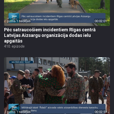
pirms 1 nedēļas
00:02:01
Pēc satraucošiem incidentiem Rīgas centrā
Latvijas Aizsargu organizācija dodas ielu
apgaitās
410. epizode
pirms 1 nedēļas
00:02:51