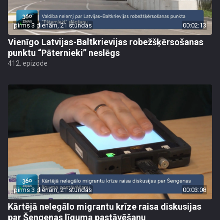
pirms 3 dienām, 21 stundas
00:02:13
Vienīgo Latvijas-Baltkrievijas robežšķērsošanas
punktu “Pāternieki” neslēgs
412. epizode
pirms 3 dienām, 21 stundas
00:03:08
Kārtējā nelegālo migrantu krīze raisa diskusijas
par Šengenas līguma pastāvēšanu