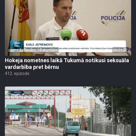
pirms 3 dienām, 19 stundām
00:01:02
Hokeja nometnes laikā Tukumā notikusi seksuāla
vardarbība pret bērnu
412. epizode