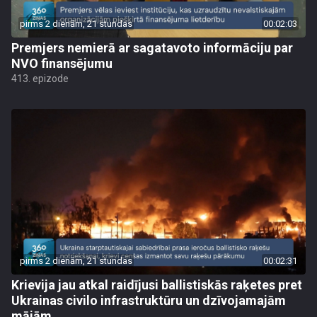
pirms 2 dienām, 21 stundas
00:02:03
Premjers nemierā ar sagatavoto informāciju par
NVO finansējumu
413. epizode
pirms 2 dienām, 21 stundas
00:02:31
Krievija jau atkal raidījusi ballistiskās raķetes pret
Ukrainas civilo infrastruktūru un dzīvojamajām
mājām