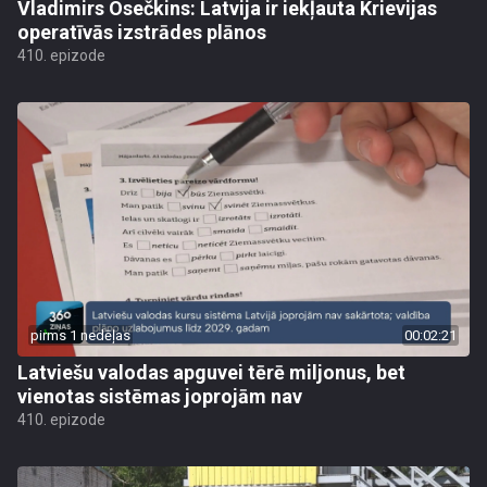
Vladimirs Osečkins: Latvija ir iekļauta Krievijas
operatīvās izstrādes plānos
410. epizode
pirms 1 nedēļas
00:02:21
Latviešu valodas apguvei tērē miljonus, bet
vienotas sistēmas joprojām nav
410. epizode