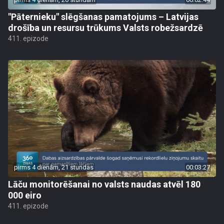
"Pāternieku" slēgšanas pamatojums – Latvijas
drošība un resursu trūkums Valsts robežsardzē
411. epizode
pirms 4 dienām, 21 stundas
00:03:27
Lāču monitorēšanai no valsts naudas atvēl 180
000 eiro
411. epizode