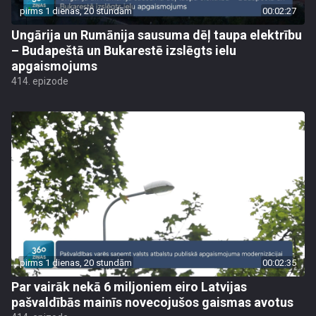
pirms 1 dienas, 20 stundām
00:02:27
Ungārija un Rumānija sausuma dēļ taupa elektrību
– Budapeštā un Bukarestē izslēgts ielu
apgaismojums
414. epizode
pirms 1 dienas, 20 stundām
00:02:35
Par vairāk nekā 6 miljoniem eiro Latvijas
pašvaldībās mainīs novecojušos gaismas avotus