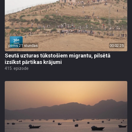
pirms 21 stundas
00:02:25
Seutā uzturas tūkstošiem migrantu, pilsētā
izsīkst pārtikas krājumi
415. epizode