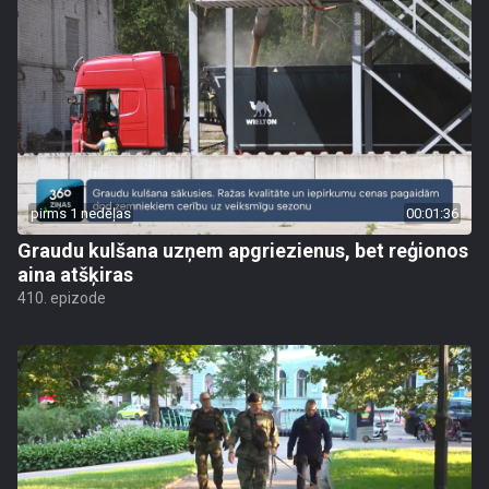
pirms 1 nedēļas
00:01:36
Graudu kulšana uzņem apgriezienus, bet reģionos
aina atšķiras
410. epizode