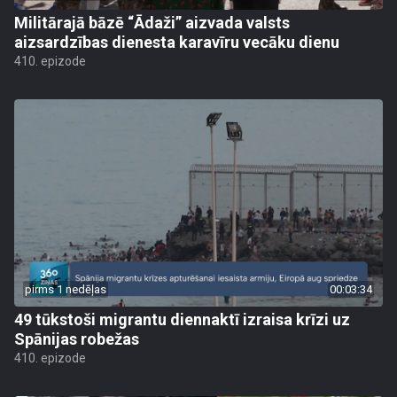
Militārajā bāzē “Ādaži” aizvada valsts
aizsardzības dienesta karavīru vecāku dienu
410. epizode
pirms 1 nedēļas
00:03:34
49 tūkstoši migrantu diennaktī izraisa krīzi uz
Spānijas robežas
410. epizode