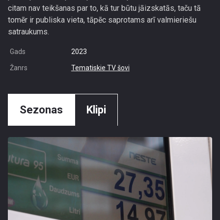
citam nav teikšanas par to, kā tur būtu jāizskatās, taču tā
tomēr ir publiska vieta, tāpēc saprotams arī valmieriešu
satraukums.
Gads
2023
Žanrs
Tematiskie TV šovi
Sezonas
Klipi