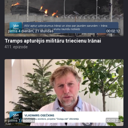
pirms 4 dienām, 21 stundas
00:02:12
Tramps apturējis militāru triecienu Irānai
411. epizode
pirms 1 nedēļas
00:03:23