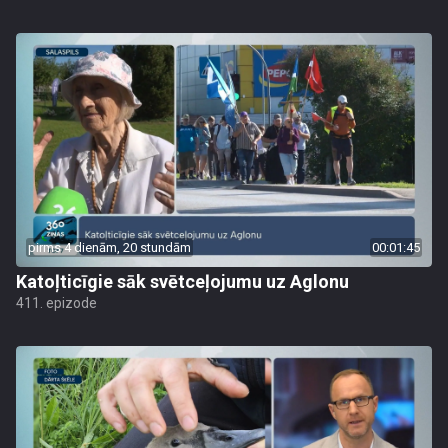
pirms 4 dienām, 20 stundām
00:01:45
Katoļticīgie sāk svētceļojumu uz Aglonu
411. epizode