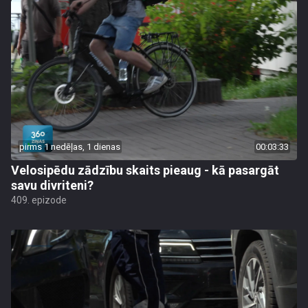
pirms 1 nedēļas, 1 dienas
00:03:33
Velosipēdu zādzību skaits pieaug - kā pasargāt
savu divriteni?
409. epizode