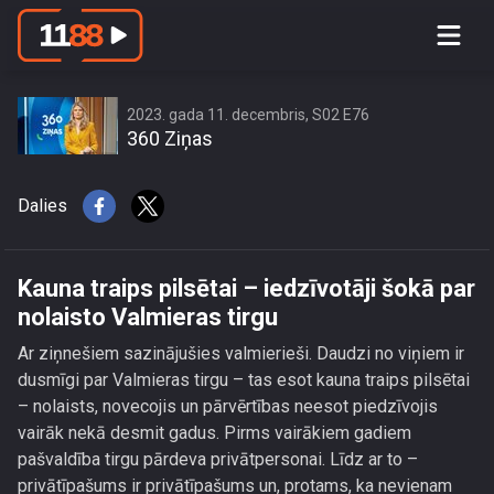
Kauna traips pilsētai – iedzīvotāji šokā
par nolaisto Valmieras tirgu
2023. gada 11. decembris, S02 E76
360 Ziņas
Dalies
Kauna traips pilsētai – iedzīvotāji šokā par
nolaisto Valmieras tirgu
Ar ziņnešiem sazinājušies valmierieši. Daudzi no viņiem ir
dusmīgi par Valmieras tirgu – tas esot kauna traips pilsētai
– nolaists, novecojis un pārvērtības neesot piedzīvojis
vairāk nekā desmit gadus. Pirms vairākiem gadiem
pašvaldība tirgu pārdeva privātpersonai. Līdz ar to –
privātīpašums ir privātīpašums un, protams, ka nevienam