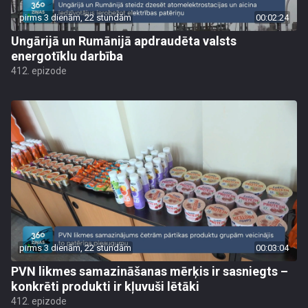
pirms 3 dienām, 22 stundām
00:02:24
Ungārijā un Rumānijā apdraudēta valsts
energotīklu darbība
412. epizode
pirms 3 dienām, 22 stundām
00:03:04
PVN likmes samazināšanas mērķis ir sasniegts –
konkrēti produkti ir kļuvuši lētāki
412. epizode