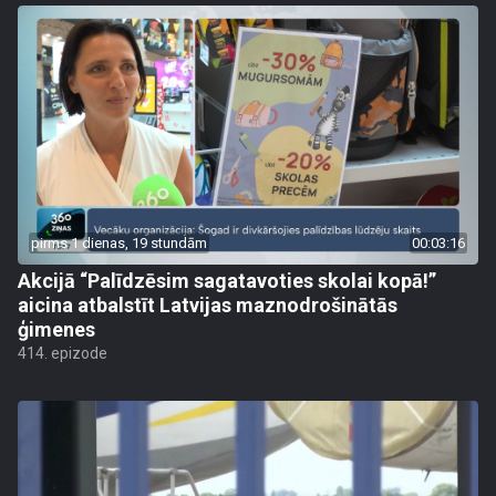
pirms 1 dienas, 19 stundām
00:03:16
Akcijā “Palīdzēsim sagatavoties skolai kopā!”
aicina atbalstīt Latvijas maznodrošinātās
ģimenes
414. epizode