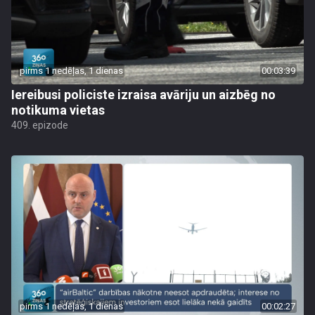
pirms 1 nedēļas, 1 dienas
00:03:39
Iereibusi policiste izraisa avāriju un aizbēg no
notikuma vietas
409. epizode
pirms 1 nedēļas, 1 dienas
00:02:27