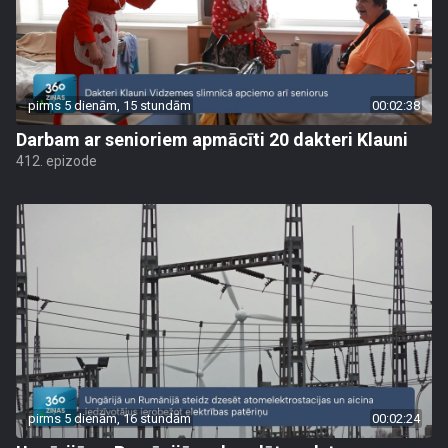
pirms 5 dienām, 15 stundām
00:02:38
Darbam ar senioriem apmācīti 20 dakteri Klauni
412. epizode
pirms 5 dienām, 16 stundām
00:02:24