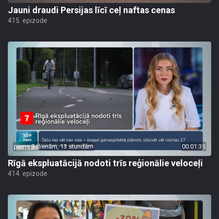
Jauni draudi Persijas līcī ceļ naftas cenas
415. epizode
pirms 3 dienām, 13 stundām
00:01:35
Rīgā ekspluatācijā nodoti trīs reģionālie veloceļi
414. epizode