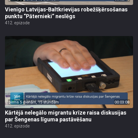
Vienīgo Latvijas-Baltkrievijas robežšķērsošanas
punktu “Pāternieki” neslēgs
412. epizode
pirms 5 dienām, 15 stundām
00:03:08
Kārtējā nelegālo migrantu krīze raisa diskusijas
par Šengenas līguma pastāvēšanu
412. epizode