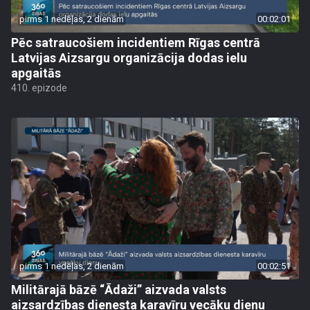
pirms 1 nedēļas, 2 dienām
00:02:01
Pēc satraucošiem incidentiem Rīgas centrā
Latvijas Aizsargu organizācija dodas ielu
apgaitās
410. epizode
pirms 1 nedēļas, 2 dienām
00:02:51
Militārajā bāzē “Ādaži” aizvada valsts
aizsardzības dienesta karavīru vecāku dienu