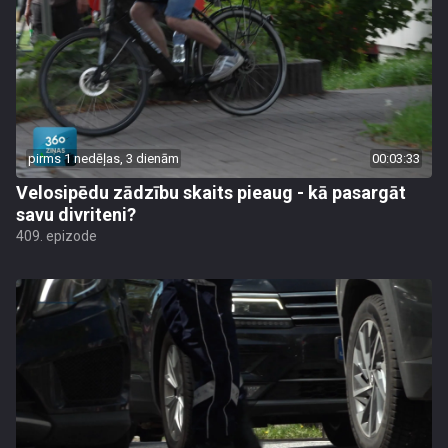
pirms 1 nedēļas, 3 dienām
00:03:33
Velosipēdu zādzību skaits pieaug - kā pasargāt
savu divriteni?
409. epizode