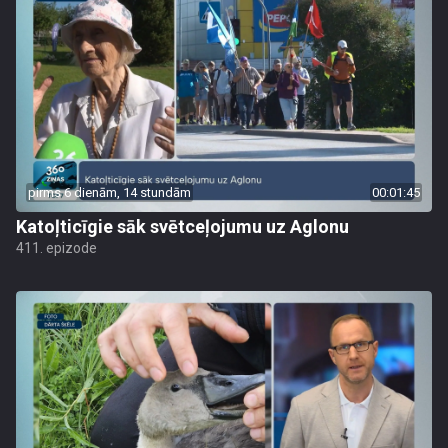
pirms 6 dienām, 14 stundām
00:01:45
Katoļticīgie sāk svētceļojumu uz Aglonu
411. epizode