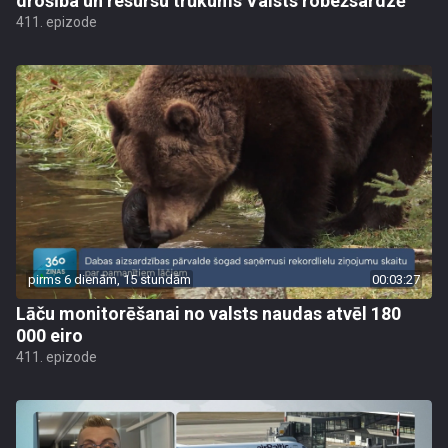
drošība un resursu trūkums Valsts robežsardzē
411. epizode
pirms 6 dienām, 15 stundām
00:03:27
Lāču monitorēšanai no valsts naudas atvēl 180
000 eiro
411. epizode