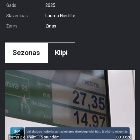
Gads
2025
Slavenības
Lauma Niedrīte
Žanrs
Ziņas
Sezonas
Klipi
pirms 2 dienām, 15 stundām
00:03:26