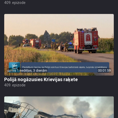
409. epizode
pirms 1 nedēļas, 3 dienām
00:01:59
Polijā nogāzusies Krievijas raķete
409. epizode