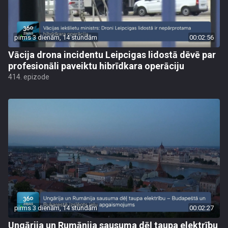
pirms 3 dienām, 14 stundām
00:02:56
Vācija drona incidentu Leipcigas lidostā dēvē par
profesionāli paveiktu hibrīdkara operāciju
414. epizode
pirms 3 dienām, 14 stundām
00:02:27
Ungārija un Rumānija sausuma dēļ taupa elektrību