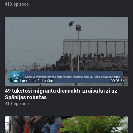
410. epizode
pirms 1 nedēļas, 2 dienām
00:03:34
49 tūkstoši migrantu diennaktī izraisa krīzi uz
Spānijas robežas
410. epizode