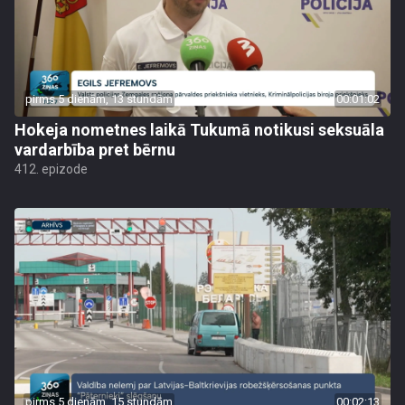
pirms 5 dienām, 13 stundām
00:01:02
Hokeja nometnes laikā Tukumā notikusi seksuāla
vardarbība pret bērnu
412. epizode
pirms 5 dienām, 15 stundām
00:02:13