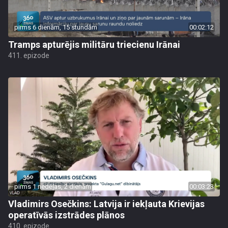
pirms 6 dienām, 15 stundām
00:02:12
Tramps apturējis militāru triecienu Irānai
411. epizode
pirms 1 nedēļas, 2 dienām
00:03:23
Vladimirs Osečkins: Latvija ir iekļauta Krievijas
operatīvās izstrādes plānos
410. epizode