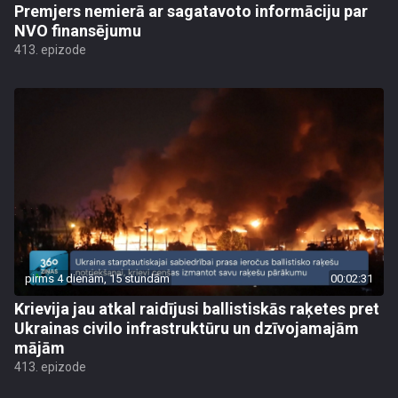
Premjers nemierā ar sagatavoto informāciju par
NVO finansējumu
413. epizode
pirms 4 dienām, 15 stundām
00:02:31
Krievija jau atkal raidījusi ballistiskās raķetes pret
Ukrainas civilo infrastruktūru un dzīvojamajām
mājām
413. epizode