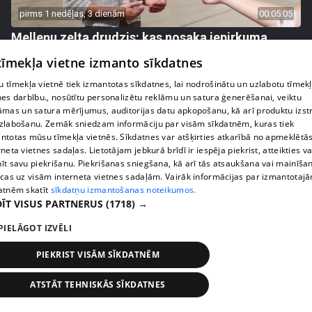
pirms 1 nedēļas, 3 dienām
00:05:05
Melleņu zelta drudzis: kas nosaka iepirkuma
cenu?
 tīmekļa vietne izmanto sīkdatnes
409. epizode
 tīmekļa vietnē tiek izmantotas sīkdatnes, lai nodrošinātu un uzlabotu tīmek
nes darbību., nosūtītu personalizētu reklāmu un satura ģenerēšanai, veiktu
āmas un satura mērījumus, auditorijas datu apkopošanu, kā arī produktu izst
zlabošanu. Zemāk sniedzam informāciju par visām sīkdatnēm, kuras tiek
ntotas mūsu tīmekļa vietnēs. Sīkdatnes var atšķirties atkarībā no apmeklētā
rneta vietnes sadaļas. Lietotājam jebkurā brīdī ir iespēja piekrist, atteikties va
īt savu piekrišanu. Piekrišanas sniegšana, kā arī tās atsaukšana vai mainīša
ecas uz visām interneta vietnes sadaļām. Vairāk informācijas par izmantotaj
atnēm skatīt
sīkdatņu izmantošanas noteikumos.
ĪT VISUS PARTNERUS
(1718) →
PIELĀGOT IZVĒLI
pirms 1 nedēļas, 3 dienām
00:02:49
PIEKRIST VISĀM SĪKDATNĒM
Ogas un sēnes šogad dārgākas, bet uzpirkšanas
punktos to krietni mazāk
ATSTĀT TEHNISKĀS SĪKDATNES
409. epizode