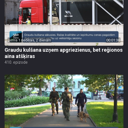
pirms 1 nedēļas, 2 dienām
00:01:36
Graudu kulšana uzņem apgriezienus, bet reģionos
aina atšķiras
410. epizode