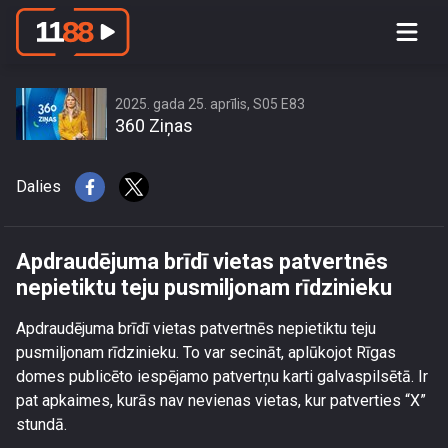
Apdraudējuma brīdī vietas patvertnēs
nepietiktu teju pusmiljonam rīdzinieku
2025. gada 25. aprīlis, S05 E83
360 Ziņas
Dalies
Apdraudējuma brīdī vietas patvertnēs
nepietiktu teju pusmiljonam rīdzinieku
Apdraudējuma brīdī vietas patvertnēs nepietiktu teju
pusmiljonam rīdzinieku. To var secināt, aplūkojot Rīgas
domes publicēto iespējamo patvertņu karti galvaspilsētā. Ir
pat apkaimes, kurās nav nevienas vietas, kur patverties “X”
stundā.