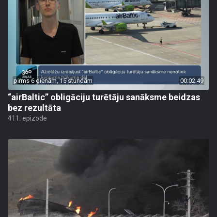
pirms 6 dienām, 15 stundām
00:02:49
“airBaltic” obligāciju turētāju sanāksme beidzas
bez rezultāta
411. epizode