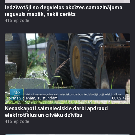
Iedzīvotāji no degvielas akcīzes samazinājuma
ieguvuši mazāk, nekā cerēts
415. epizode
pirms 2 dienām, 15 stundām
00:02:47
Nesaskaņoti saimnieciskie darbi apdraud
elektrotīklus un cilvēku dzīvību
415. epizode