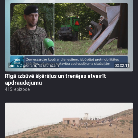
pirms 2 dienām, 15 stundām
00:02:11
Rīgā izbūvē šķēršļus un trenējas atvairīt
apdraudējumu
415. epizode