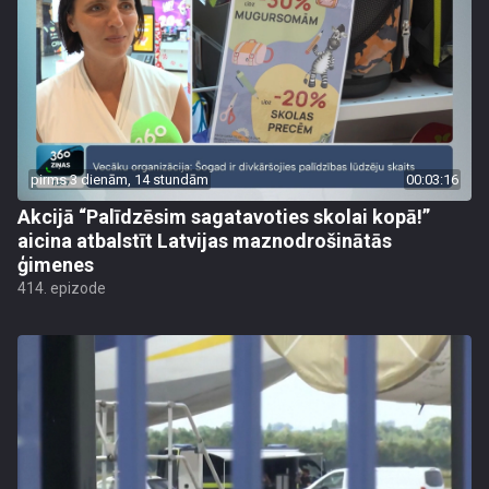
pirms 3 dienām, 14 stundām
00:03:16
Akcijā “Palīdzēsim sagatavoties skolai kopā!”
aicina atbalstīt Latvijas maznodrošinātās
ģimenes
414. epizode