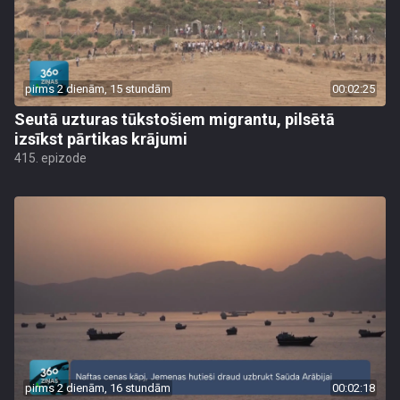
pirms 2 dienām, 15 stundām
00:02:25
Seutā uzturas tūkstošiem migrantu, pilsētā
izsīkst pārtikas krājumi
415. epizode
pirms 2 dienām, 16 stundām
00:02:18