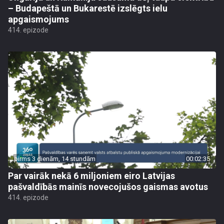
– Budapeštā un Bukarestē izslēgts ielu
apgaismojums
414. epizode
pirms 3 dienām, 14 stundām
00:02:35
Par vairāk nekā 6 miljoniem eiro Latvijas
pašvaldībās mainīs novecojušos gaismas avotus
414. epizode