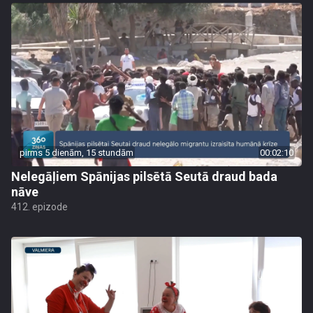
pirms 5 dienām, 15 stundām
00:02:10
Nelegāļiem Spānijas pilsētā Seutā draud bada
nāve
412. epizode