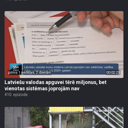
pirms 1 nedēļas, 2 dienām
00:02:21
Latviešu valodas apguvei tērē miljonus, bet
vienotas sistēmas joprojām nav
410. epizode