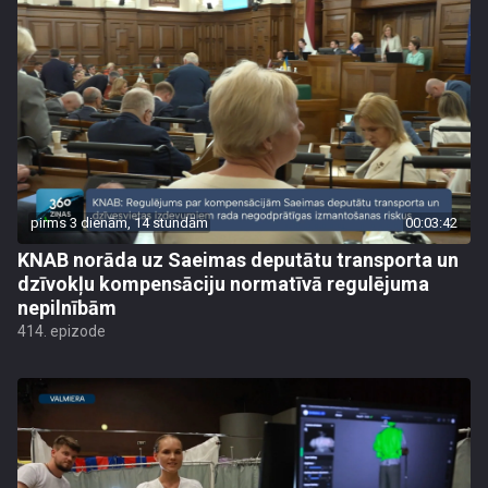
pirms 3 dienām, 14 stundām
00:03:42
KNAB norāda uz Saeimas deputātu transporta un
dzīvokļu kompensāciju normatīvā regulējuma
nepilnībām
414. epizode