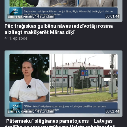
pirms 6 dienām, 14 stundām
00:01:44
Pēc traģiskas gulbēnu nāves iedzīvotāji rosina
aizliegt makšķerēt Māras dīķī
411. epizode
pirms 6 dienām, 14 stundām
00:02:44
"Pāternieku" slēgšanas pamatojums – Latvijas