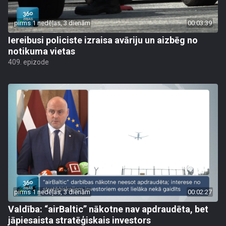
pirms 1 nedēļas, 3 dienām
00:03:39
Iereibusi policiste izraisa avāriju un aizbēg no
notikuma vietas
409. epizode
pirms 1 nedēļas, 3 dienām
00:02:27
Valdība: “airBaltic” nākotne nav apdraudēta, bet
jāpiesaista stratēģiskais investors