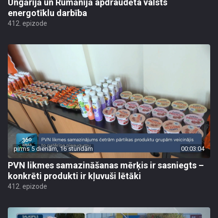
Ungārijā un Rumānijā apdraudēta valsts
energotīklu darbība
412. epizode
pirms 5 dienām, 16 stundām
00:03:04
PVN likmes samazināšanas mērķis ir sasniegts –
konkrēti produkti ir kļuvuši lētāki
412. epizode