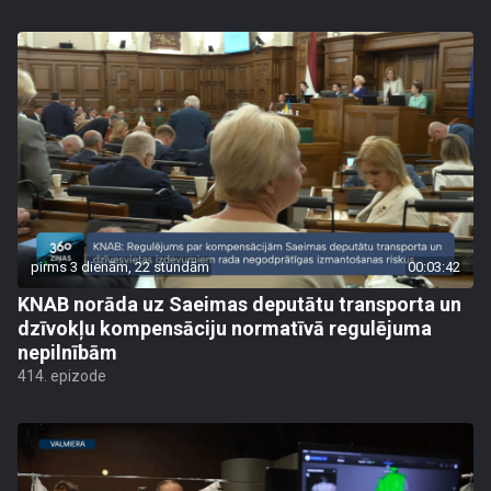
pirms 3 dienām, 22 stundām
00:03:42
KNAB norāda uz Saeimas deputātu transporta un
dzīvokļu kompensāciju normatīvā regulējuma
nepilnībām
414. epizode