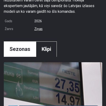
rezultātiem varam cerēt šajā čempionātā. Hokeja
ekspertiem jautājām, kā viņi saredz šo Latvijas izlases
modeli un ko varam gaidīt no šīs komandas.
Gads
2026
Žanrs
Ziņas
Sezonas
Klipi