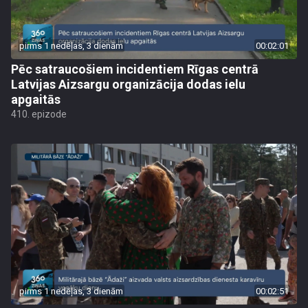
pirms 1 nedēļas, 3 dienām
00:02:01
Pēc satraucošiem incidentiem Rīgas centrā
Latvijas Aizsargu organizācija dodas ielu
apgaitās
410. epizode
pirms 1 nedēļas, 3 dienām
00:02:51