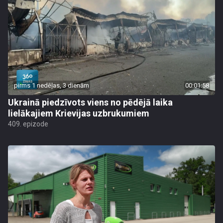
pirms 1 nedēļas, 3 dienām
00:01:58
Ukrainā piedzīvots viens no pēdējā laika
lielākajiem Krievijas uzbrukumiem
409. epizode