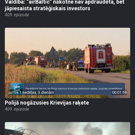
Valdība: “airBaltic” nākotne nav apdraudēta, bet
jāpiesaista stratēģiskais investors
409. epizode
pirms 1 nedēļas, 3 dienām
00:01:59
Polijā nogāzusies Krievijas raķete
409. epizode