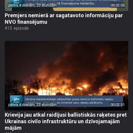
pirms 4 dienām, 23 stundām
00:02:03
Premjers nemierā ar sagatavoto informāciju par
NVO finansējumu
413. epizode
pirms 4 dienām, 23 stundām
00:02:31
Krievija jau atkal raidījusi ballistiskās raķetes pret
Ukrainas civilo infrastruktūru un dzīvojamajām
mājām