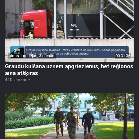
pirms 1 nedēļas, 3 dienām
00:01:36
Graudu kulšana uzņem apgriezienus, bet reģionos
aina atšķiras
410. epizode