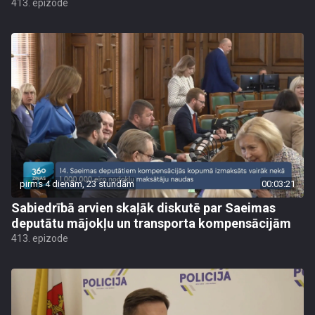
413. epizode
pirms 4 dienām, 23 stundām
00:03:21
Sabiedrībā arvien skaļāk diskutē par Saeimas
deputātu mājokļu un transporta kompensācijām
413. epizode