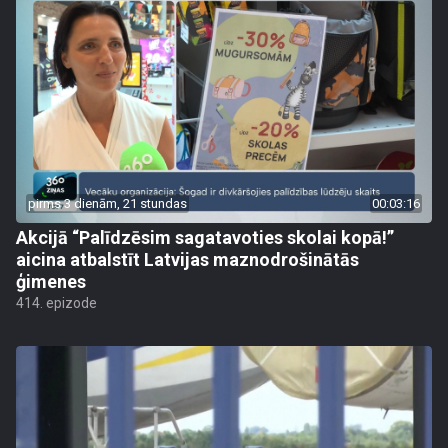
pirms 3 dienām, 21 stundas
00:03:16
Akcijā “Palīdzēsim sagatavoties skolai kopā!”
aicina atbalstīt Latvijas maznodrošinātās
ģimenes
414. epizode