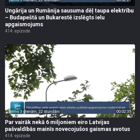
Ungārija un Rumānija sausuma dēļ taupa elektrību
– Budapeštā un Bukarestē izslēgts ielu
apgaismojums
414. epizode
pirms 3 dienām, 22 stundām
00:02:35
Par vairāk nekā 6 miljoniem eiro Latvijas
pašvaldībās mainīs novecojušos gaismas avotus
414. epizode