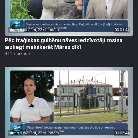
pirms 6 dienām, 22 stundām
00:01:44
Pēc traģiskas gulbēnu nāves iedzīvotāji rosina
aizliegt makšķerēt Māras dīķī
411. epizode
pirms 6 dienām, 22 stundām
00:02:44