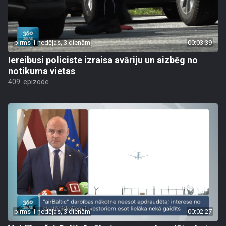
pirms 1 nedēļas, 3 dienām
00:03:39
Iereibusi policiste izraisa avāriju un aizbēg no
notikuma vietas
409. epizode
pirms 1 nedēļas, 3 dienām
00:02:27