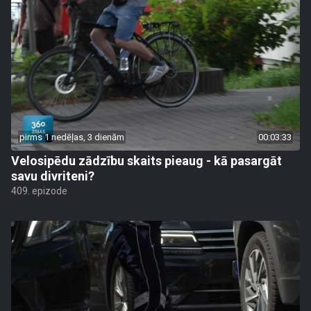
pirms 1 nedēļas, 3 dienām
00:03:33
Velosipēdu zādzību skaits pieaug - kā pasargāt
savu divriteni?
409. epizode