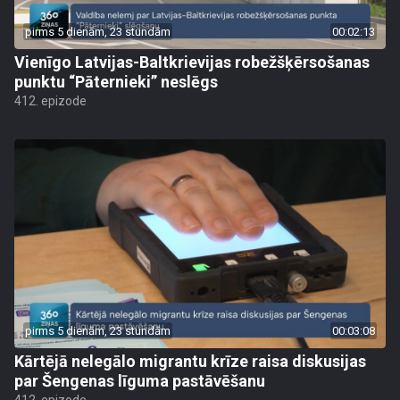
pirms 5 dienām, 23 stundām
00:02:13
Vienīgo Latvijas-Baltkrievijas robežšķērsošanas
punktu “Pāternieki” neslēgs
412. epizode
pirms 5 dienām, 23 stundām
00:03:08
Kārtējā nelegālo migrantu krīze raisa diskusijas
par Šengenas līguma pastāvēšanu