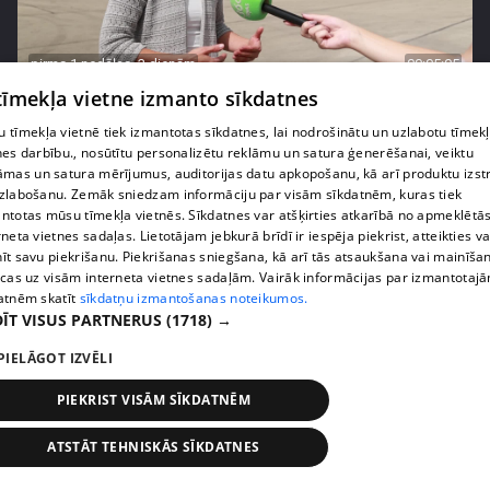
pirms 1 nedēļas, 3 dienām
00:05:05
 tīmekļa vietne izmanto sīkdatnes
Melleņu zelta drudzis: kas nosaka iepirkuma
cenu?
 tīmekļa vietnē tiek izmantotas sīkdatnes, lai nodrošinātu un uzlabotu tīmek
409. epizode
nes darbību., nosūtītu personalizētu reklāmu un satura ģenerēšanai, veiktu
āmas un satura mērījumus, auditorijas datu apkopošanu, kā arī produktu izst
zlabošanu. Zemāk sniedzam informāciju par visām sīkdatnēm, kuras tiek
ntotas mūsu tīmekļa vietnēs. Sīkdatnes var atšķirties atkarībā no apmeklētā
rneta vietnes sadaļas. Lietotājam jebkurā brīdī ir iespēja piekrist, atteikties va
īt savu piekrišanu. Piekrišanas sniegšana, kā arī tās atsaukšana vai mainīša
ecas uz visām interneta vietnes sadaļām. Vairāk informācijas par izmantotaj
atnēm skatīt
sīkdatņu izmantošanas noteikumos.
ĪT VISUS PARTNERUS
(1718) →
PIELĀGOT IZVĒLI
PIEKRIST VISĀM SĪKDATNĒM
pirms 1 nedēļas, 3 dienām
00:02:49
ATSTĀT TEHNISKĀS SĪKDATNES
Ogas un sēnes šogad dārgākas, bet uzpirkšanas