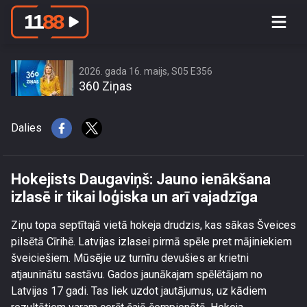
Hokejists Daugaviņš: Jauno
ienākšana izlasē ir tikai loģiska un arī
vajadzīga
2026. gada 16. maijs, S05 E356
360 Ziņas
Dalies
Hokejists Daugaviņš: Jauno ienākšana
izlasē ir tikai loģiska un arī vajadzīga
Ziņu topa septītajā vietā hokeja drudzis, kas sākas Šveices
pilsētā Cīrihē. Latvijas izlasei pirmā spēle pret mājiniekiem
šveiciešiem. Mūsējie uz turnīru devušies ar krietni
atjauninātu sastāvu. Gados jaunākajam spēlētājam no
Latvijas 17 gadi. Tas liek uzdot jautājumus, uz kādiem