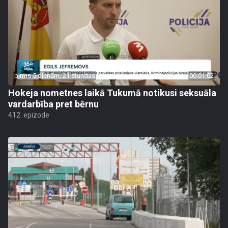
pirms 5 dienām, 21 stundas
00:01:02
Hokeja nometnes laikā Tukumā notikusi seksuāla
vardarbība pret bērnu
412. epizode