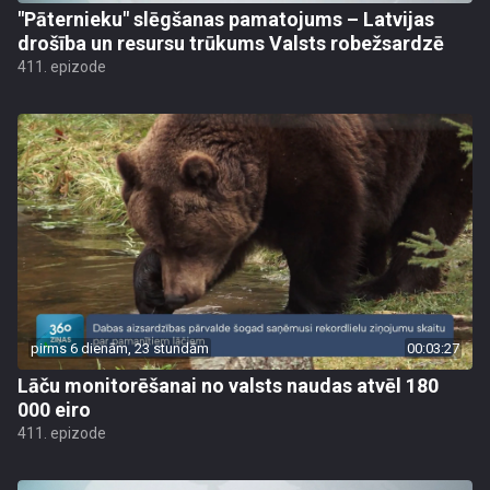
"Pāternieku" slēgšanas pamatojums – Latvijas
drošība un resursu trūkums Valsts robežsardzē
411. epizode
pirms 6 dienām, 23 stundām
00:03:27
Lāču monitorēšanai no valsts naudas atvēl 180
000 eiro
411. epizode