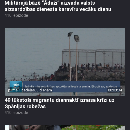
Militārajā bāzē “Ādaži” aizvada valsts
aizsardzības dienesta karavīru vecāku dienu
410. epizode
pirms 1 nedēļas, 3 dienām
00:03:34
49 tūkstoši migrantu diennaktī izraisa krīzi uz
Spānijas robežas
410. epizode