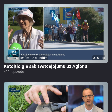
pirms 6 dienām, 22 stundām
00:01:45
Katoļticīgie sāk svētceļojumu uz Aglonu
411. epizode