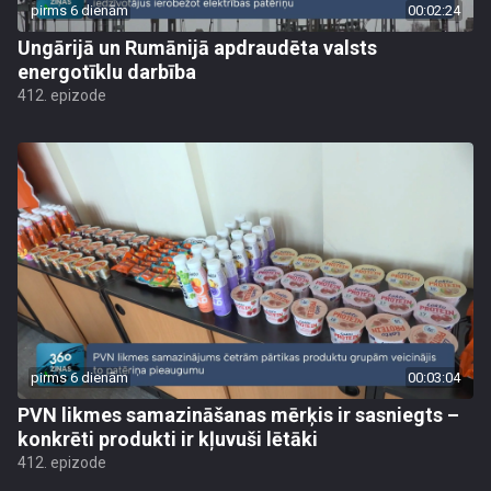
pirms 6 dienām
00:02:24
Ungārijā un Rumānijā apdraudēta valsts
energotīklu darbība
412. epizode
pirms 6 dienām
00:03:04
PVN likmes samazināšanas mērķis ir sasniegts –
konkrēti produkti ir kļuvuši lētāki
412. epizode