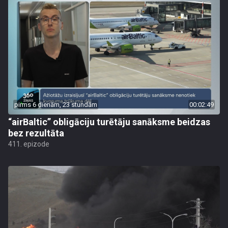
pirms 6 dienām, 23 stundām
00:02:49
“airBaltic” obligāciju turētāju sanāksme beidzas
bez rezultāta
411. epizode