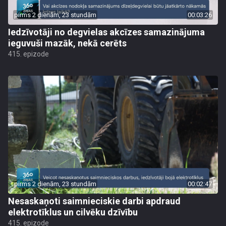
pirms 2 dienām, 23 stundām
00:03:26
Iedzīvotāji no degvielas akcīzes samazinājuma
ieguvuši mazāk, nekā cerēts
415. epizode
pirms 2 dienām, 23 stundām
00:02:47
Nesaskaņoti saimnieciskie darbi apdraud
elektrotīklus un cilvēku dzīvību
415. epizode