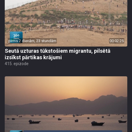
pirms 2 dienām, 23 stundām
00:02:25
Seutā uzturas tūkstošiem migrantu, pilsētā
izsīkst pārtikas krājumi
415. epizode