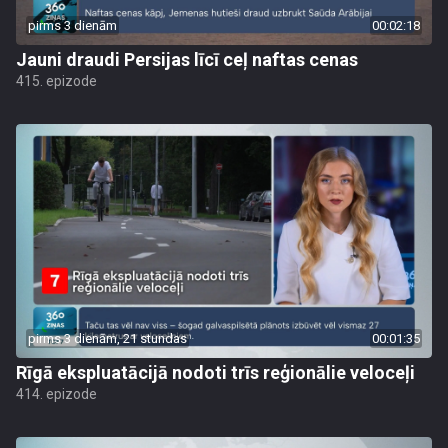
pirms 3 dienām
00:02:18
Jauni draudi Persijas līcī ceļ naftas cenas
415. epizode
pirms 3 dienām, 21 stundas
00:01:35
Rīgā ekspluatācijā nodoti trīs reģionālie veloceļi
414. epizode