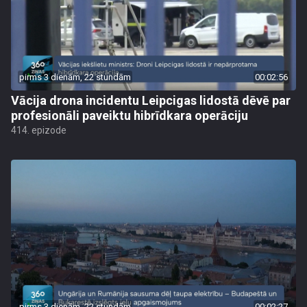
pirms 3 dienām, 22 stundām
00:02:56
Vācija drona incidentu Leipcigas lidostā dēvē par
profesionāli paveiktu hibrīdkara operāciju
414. epizode
pirms 3 dienām, 22 stundām
00:02:27