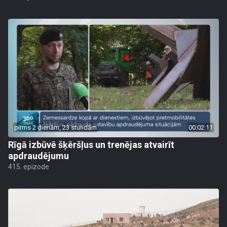
pirms 2 dienām, 23 stundām
00:02:11
Rīgā izbūvē šķēršļus un trenējas atvairīt
apdraudējumu
415. epizode