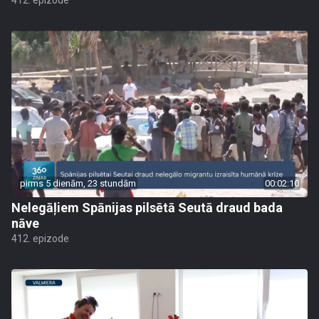
412. epizode
pirms 5 dienām, 23 stundām
00:02:10
Nelegāļiem Spānijas pilsētā Seutā draud bada
nāve
412. epizode