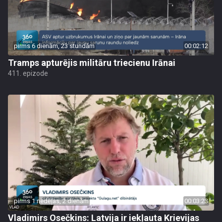
pirms 6 dienām, 23 stundām
00:02:12
Tramps apturējis militāru triecienu Irānai
411. epizode
pirms 1 nedēļas, 2 dienām
00:03:23
Vladimirs Osečkins: Latvija ir iekļauta Krievijas