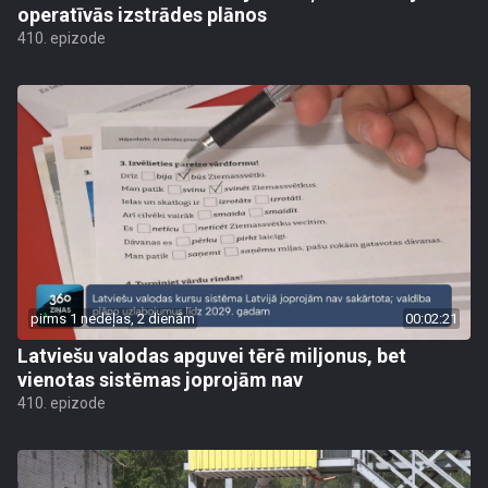
operatīvās izstrādes plānos
410. epizode
pirms 1 nedēļas, 2 dienām
00:02:21
Latviešu valodas apguvei tērē miljonus, bet
vienotas sistēmas joprojām nav
410. epizode