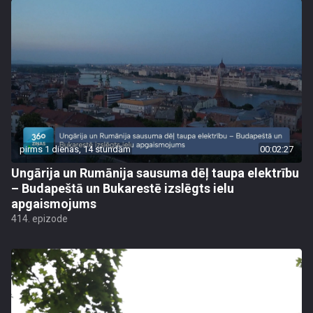
pirms 1 dienas, 14 stundām
00:02:27
Ungārija un Rumānija sausuma dēļ taupa elektrību
– Budapeštā un Bukarestē izslēgts ielu
apgaismojums
414. epizode