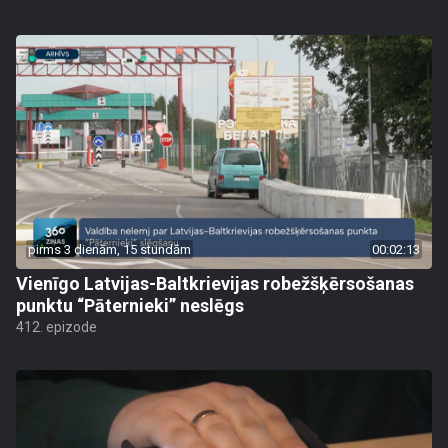
pirms 3 dienām, 15 stundām
00:02:13
Vienīgo Latvijas-Baltkrievijas robežšķērsošanas
punktu “Pāternieki” neslēgs
412. epizode