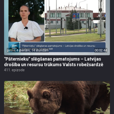
pirms 4 dienām, 14 stundām
00:02:44
"Pāternieku" slēgšanas pamatojums – Latvijas
drošība un resursu trūkums Valsts robežsardzē
411. epizode