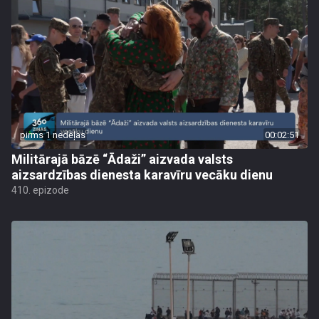
pirms 1 nedēļas
00:02:51
Militārajā bāzē “Ādaži” aizvada valsts
aizsardzības dienesta karavīru vecāku dienu
410. epizode