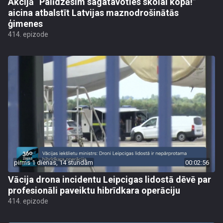
Akcijā “Palīdzēsim sagatavoties skolai kopā!”
aicina atbalstīt Latvijas maznodrošinātās
ģimenes
414. epizode
pirms 1 dienas, 14 stundām
00:02:56
Vācija drona incidentu Leipcigas lidostā dēvē par
profesionāli paveiktu hibrīdkara operāciju
414. epizode