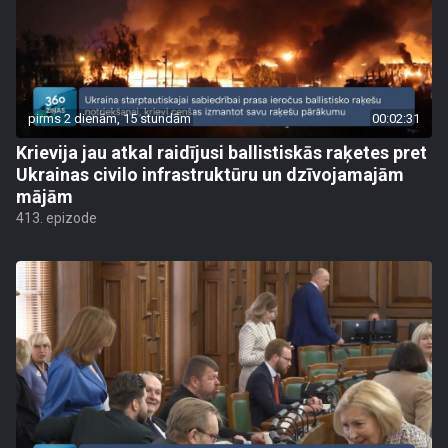
pirms 2 dienām, 15 stundām
00:02:31
Krievija jau atkal raidījusi ballistiskās raķetes pret
Ukrainas civilo infrastruktūru un dzīvojamajām
mājām
413. epizode