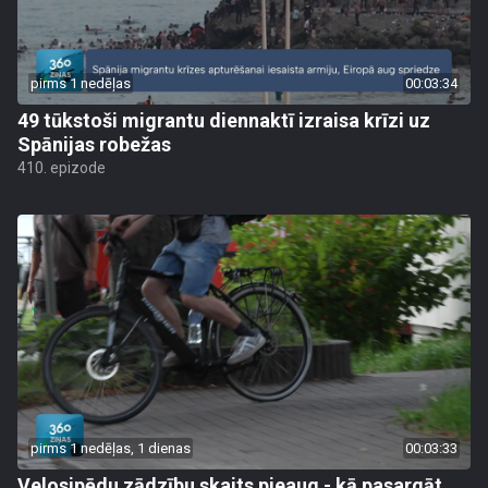
pirms 1 nedēļas
00:03:34
49 tūkstoši migrantu diennaktī izraisa krīzi uz
Spānijas robežas
410. epizode
pirms 1 nedēļas, 1 dienas
00:03:33
Velosipēdu zādzību skaits pieaug - kā pasargāt