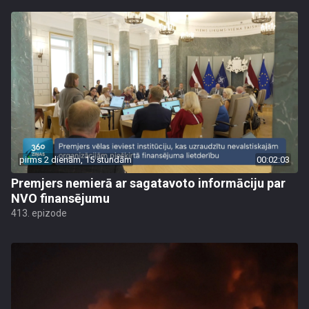
pirms 2 dienām, 15 stundām
00:02:03
Premjers nemierā ar sagatavoto informāciju par
NVO finansējumu
413. epizode