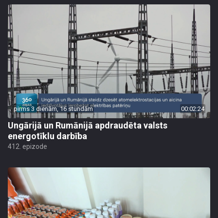
pirms 3 dienām, 16 stundām
00:02:24
Ungārijā un Rumānijā apdraudēta valsts
energotīklu darbība
412. epizode