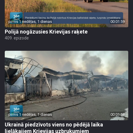
pirms 1 nedēļas, 1 dienas
00:01:59
Polijā nogāzusies Krievijas raķete
409. epizode
pirms 1 nedēļas, 1 dienas
00:01:58
Ukrainā piedzīvots viens no pēdējā laika
lielākajiem Krievijas uzbrukumiem