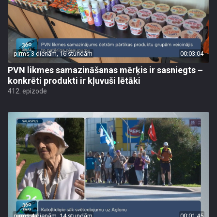
pirms 3 dienām, 16 stundām
00:03:04
PVN likmes samazināšanas mērķis ir sasniegts –
konkrēti produkti ir kļuvuši lētāki
412. epizode
pirms 4 dienām, 14 stundām
00:01:45