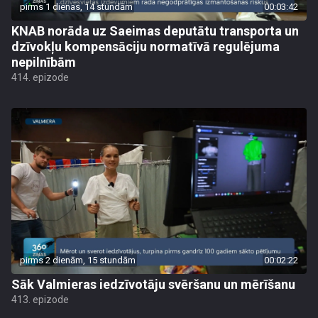
pirms 1 dienas, 14 stundām
00:03:42
KNAB norāda uz Saeimas deputātu transporta un
dzīvokļu kompensāciju normatīvā regulējuma
nepilnībām
414. epizode
pirms 2 dienām, 15 stundām
00:02:22
Sāk Valmieras iedzīvotāju svēršanu un mērīšanu
413. epizode