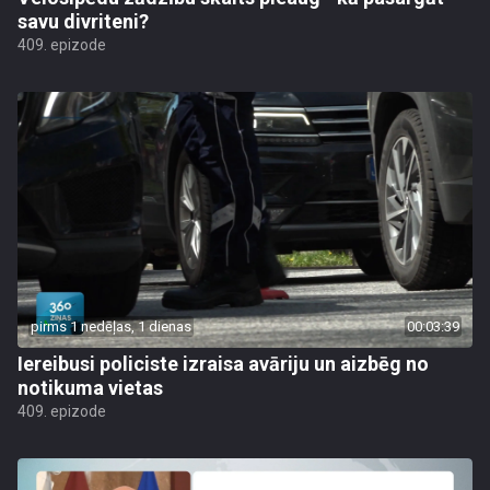
savu divriteni?
409. epizode
pirms 1 nedēļas, 1 dienas
00:03:39
Iereibusi policiste izraisa avāriju un aizbēg no
notikuma vietas
409. epizode