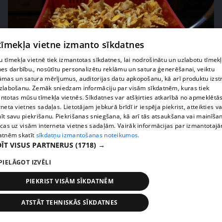
 tīmekļa vietne izmanto sīkdatnes
 tīmekļa vietnē tiek izmantotas sīkdatnes, lai nodrošinātu un uzlabotu tīmek
nes darbību., nosūtītu personalizētu reklāmu un satura ģenerēšanai, veiktu
āmas un satura mērījumus, auditorijas datu apkopošanu, kā arī produktu izst
pirms 1 nedēļas, 1 dienas
00:02:49
zlabošanu. Zemāk sniedzam informāciju par visām sīkdatnēm, kuras tiek
Ogas un sēnes šogad dārgākas, bet uzpirkšanas
ntotas mūsu tīmekļa vietnēs. Sīkdatnes var atšķirties atkarībā no apmeklētā
punktos to krietni mazāk
rneta vietnes sadaļas. Lietotājam jebkurā brīdī ir iespēja piekrist, atteikties va
īt savu piekrišanu. Piekrišanas sniegšana, kā arī tās atsaukšana vai mainīša
409. epizode
ecas uz visām interneta vietnes sadaļām. Vairāk informācijas par izmantotaj
atnēm skatīt
sīkdatņu izmantošanas noteikumos.
ĪT VISUS PARTNERUS
(1718) →
PIELĀGOT IZVĒLI
PIEKRIST VISĀM SĪKDATNĒM
ATSTĀT TEHNISKĀS SĪKDATNES