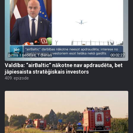
pirms 1 nedēļas, 1 dienas
00:02:27
Valdība: “airBaltic” nākotne nav apdraudēta, bet
jāpiesaista stratēģiskais investors
409. epizode