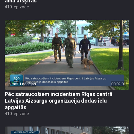
aina atšķiras
410. epizode
pirms 1 nedēļas
00:02:01
Pēc satraucošiem incidentiem Rīgas centrā
Latvijas Aizsargu organizācija dodas ielu
apgaitās
410. epizode