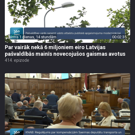
pirms 1 dienas, 14 stundām
00:02:35
Par vairāk nekā 6 miljoniem eiro Latvijas
pašvaldībās mainīs novecojušos gaismas avotus
414. epizode