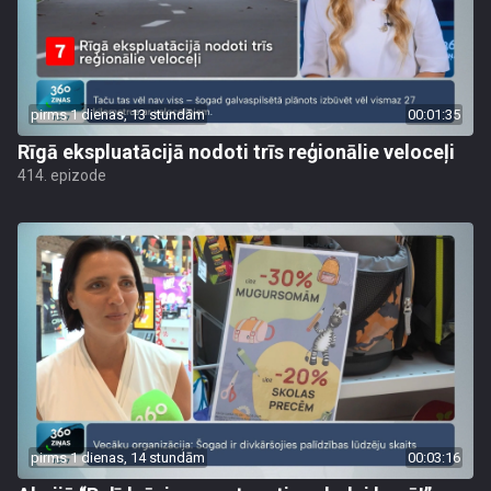
pirms 1 dienas, 13 stundām
00:01:35
Rīgā ekspluatācijā nodoti trīs reģionālie veloceļi
414. epizode
pirms 1 dienas, 14 stundām
00:03:16