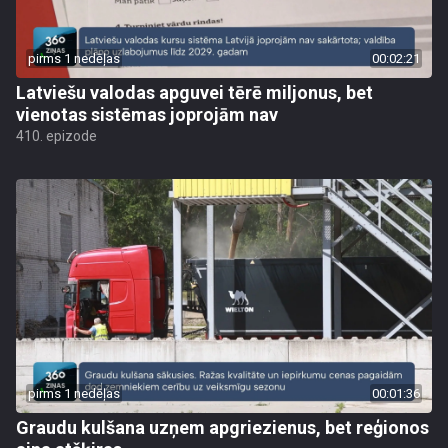
pirms 1 nedēļas
00:02:21
Latviešu valodas apguvei tērē miljonus, bet
vienotas sistēmas joprojām nav
410. epizode
pirms 1 nedēļas
00:01:36
Graudu kulšana uzņem apgriezienus, bet reģionos