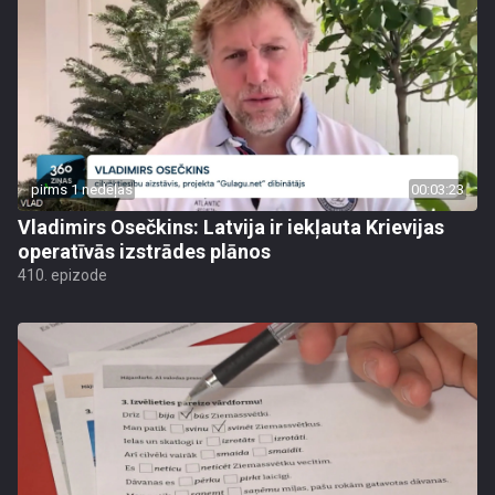
pirms 1 nedēļas
00:03:23
Vladimirs Osečkins: Latvija ir iekļauta Krievijas
operatīvās izstrādes plānos
410. epizode