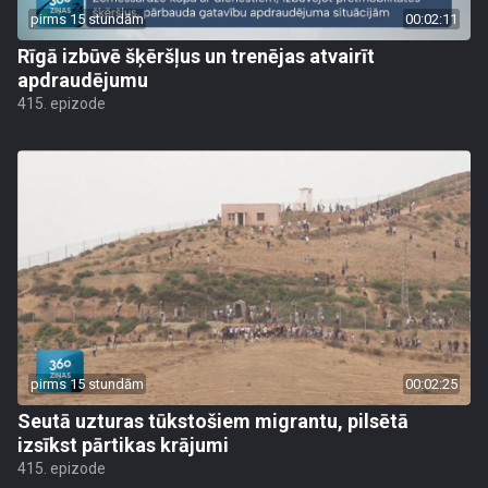
pirms 15 stundām
00:02:11
Rīgā izbūvē šķēršļus un trenējas atvairīt
apdraudējumu
415. epizode
pirms 15 stundām
00:02:25
Seutā uzturas tūkstošiem migrantu, pilsētā
izsīkst pārtikas krājumi
415. epizode