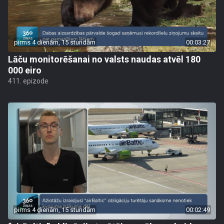
pirms 4 dienām, 15 stundām
00:03:27
Lāču monitorēšanai no valsts naudas atvēl 180
000 eiro
411. epizode
pirms 4 dienām, 15 stundām
00:02:49