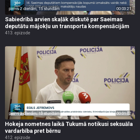
pirms 2 dienām, 15 stundām
00:03:21
Sabiedrībā arvien skaļāk diskutē par Saeimas
deputātu mājokļu un transporta kompensācijām
413. epizode
pirms 3 dienām, 13 stundām
00:01:02
Hokeja nometnes laikā Tukumā notikusi seksuāla
vardarbība pret bērnu
412. epizode