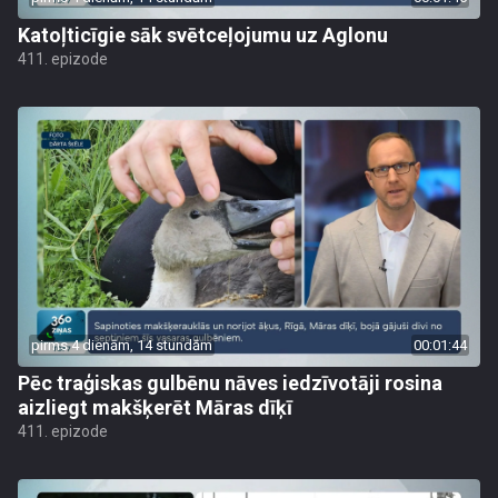
Katoļticīgie sāk svētceļojumu uz Aglonu
411. epizode
pirms 4 dienām, 14 stundām
00:01:44
Pēc traģiskas gulbēnu nāves iedzīvotāji rosina
aizliegt makšķerēt Māras dīķī
411. epizode