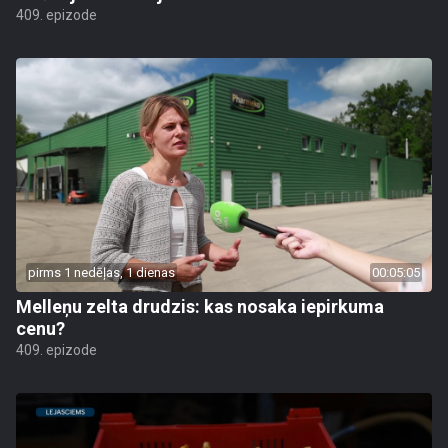
409. epizode
pirms 1 nedēļas, 1 dienas
00:05:05
Melleņu zelta drudzis: kas nosaka iepirkuma
cenu?
409. epizode