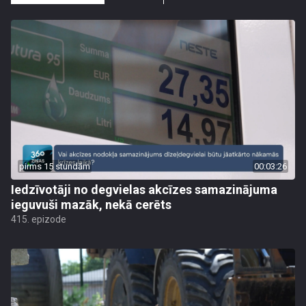
pirms 15 stundām
00:03:26
Iedzīvotāji no degvielas akcīzes samazinājuma
ieguvuši mazāk, nekā cerēts
415. epizode