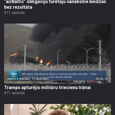
“airBaltic” obligāciju turētāju sanāksme beidzas
bez rezultāta
411. epizode
pirms 4 dienām, 15 stundām
00:02:12
Tramps apturējis militāru triecienu Irānai
411. epizode