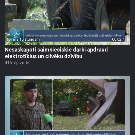
pirms 15 stundām
00:02:47
Nesaskaņoti saimnieciskie darbi apdraud
elektrotīklus un cilvēku dzīvību
415. epizode