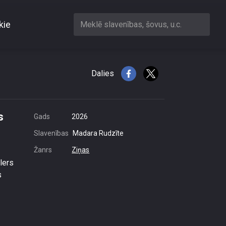
kie
Meklē slavenības, šovus, u.c.
rainas miera sarunās
Dalies
s
Gads
2026
Slavenības
Madara Rudzīte
Žanrs
Ziņas
lers
s