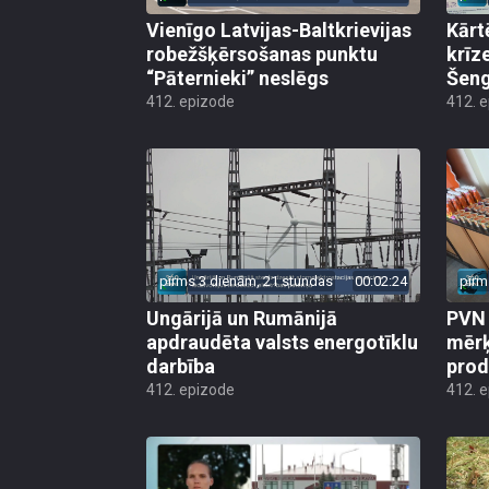
Vienīgo Latvijas-Baltkrievijas
Kārt
robežšķērsošanas punktu
krīz
“Pāternieki” neslēgs
Šeng
412. epizode
412. 
pirms 3 dienām, 21 stundas
00:02:24
pirm
Ungārijā un Rumānijā
PVN 
apdraudēta valsts energotīklu
mērķ
darbība
produ
412. epizode
412. 