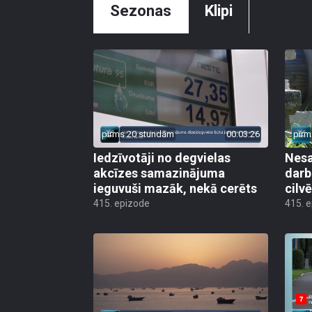
Sezonas
Klipi
pirms 20 stundām
00:03:26
pirm
Iedzīvotāji no degvielas
Nesa
akcīzes samazinājuma
darb
ieguvuši mazāk, nekā cerēts
cilv
415. epizode
415. 