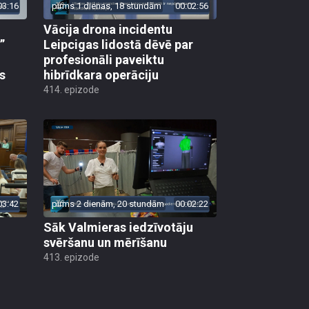
03:16
pirms 1 dienas, 18 stundām
00:02:56
Vācija drona incidentu
”
Leipcigas lidostā dēvē par
profesionāli paveiktu
s
hibrīdkara operāciju
414. epizode
03:42
pirms 2 dienām, 20 stundām
00:02:22
Sāk Valmieras iedzīvotāju
svēršanu un mērīšanu
413. epizode