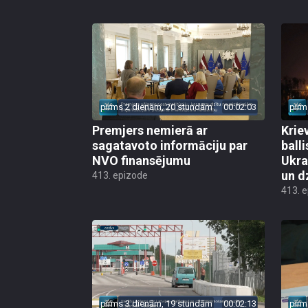
pirms 2 dienām, 20 stundām
00:02:03
pirm
Premjers nemierā ar
Kriev
sagatavoto informāciju par
ball
NVO finansējumu
Ukra
un d
413. epizode
413. 
pirms 3 dienām, 19 stundām
00:02:13
pirm