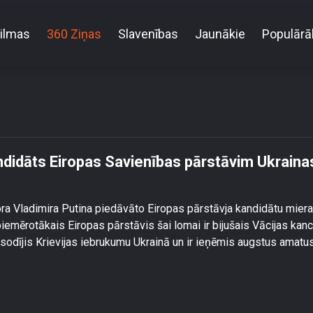
ilmas
360 Ziņas
Slavenības
Jaunākie
Populārā
edāvātais kandidāts Eiropas Savienības pārstāvim Uk
ndidāts Eiropas Savienības pārstāvim Ukraina
tora Vladimira Putina piedāvāto Eiropas pārstāvja kandidātu miera
iemērotākais Eiropas pārstāvis šai lomai ir bijušais Vācijas kanc
sodījis Krievijas iebrukumu Ukrainā un ir ieņēmis augstus amatu