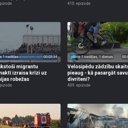
epizode
410. epizode
s 1 nedēļas
00:03:34
pirms 1 nedēļas, 1 dienas
00:
ūkstoši migrantu
Velosipēdu zādzību skait
naktī izraisa krīzi uz
pieaug - kā pasargāt savu
ijas robežas
divriteni?
epizode
409. epizode