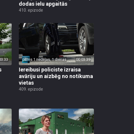
dodas ielu apgaitās
410. epizode
03:33
pirms 1 nedēļas, 1 dienas
00:03:39
s
Iereibusi policiste izraisa
avāriju un aizbēg no notikuma
vietas
409. epizode