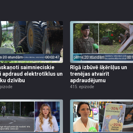
s 20 stundām
00:02:47
pirms 20 stundām
00:
skaņoti saimnieciskie
Rīgā izbūvē šķēršļus un
i apdraud elektrotīklus un
trenējas atvairīt
ēku dzīvību
apdraudējumu
epizode
415. epizode