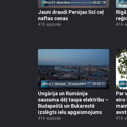
pirms 21 stundas
00:02:18
pirm
Jauni draudi Persijas līcī ceļ
Rīgā
naftas cenas
reģi
415. epizode
414. 
pirms 1 dienas, 19 stundām
00:02:27
pirm
Ungārija un Rumānija
Par 
sausuma dēļ taupa elektrību –
eiro
Budapeštā un Bukarestē
main
izslēgts ielu apgaismojums
avot
414. epizode
414. 