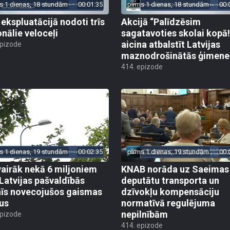
s 1 dienas, 18 stundām
00:01:35
pirms 1 dienas, 18 stundām
00:
 ekspluatācijā nodoti trīs
Akcijā “Palīdzēsim
onālie veloceļi
sagatavoties skolai kopā!
aicina atbalstīt Latvijas
epizode
maznodrošinātās ģimene
414. epizode
s 1 dienas, 19 stundām
00:02:35
pirms 1 dienas, 19 stundām
00:
vairāk nekā 6 miljoniem
KNAB norāda uz Saeimas
 Latvijas pašvaldībās
deputātu transporta un
īs novecojušos gaismas
dzīvokļu kompensāciju
us
normatīvā regulējuma
nepilnībām
epizode
414. epizode