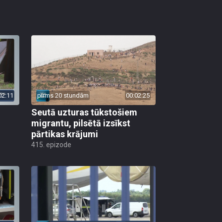
02:11
pirms 20 stundām
00:02:25
Seutā uzturas tūkstošiem
migrantu, pilsētā izsīkst
pārtikas krājumi
415. epizode