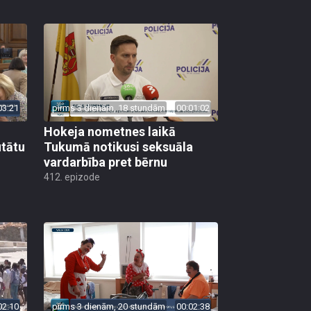
03:21
pirms 3 dienām, 18 stundām
00:01:02
Hokeja nometnes laikā
utātu
Tukumā notikusi seksuāla
vardarbība pret bērnu
412. epizode
02:10
pirms 3 dienām, 20 stundām
00:02:38