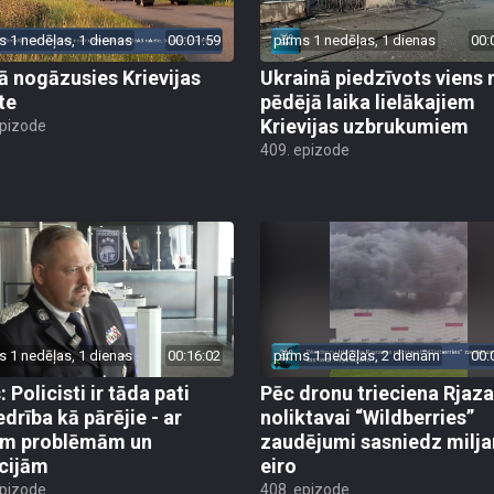
s 1 nedēļas, 1 dienas
00:01:59
pirms 1 nedēļas, 1 dienas
00:
jā nogāzusies Krievijas
Ukrainā piedzīvots viens 
te
pēdējā laika lielākajiem
Krievijas uzbrukumiem
epizode
409. epizode
s 1 nedēļas, 1 dienas
00:16:02
pirms 1 nedēļas, 2 dienām
00:
 Policisti ir tāda pati
Pēc dronu trieciena Rjaz
edrība kā pārējie - ar
noliktavai “Wildberries”
ām problēmām un
zaudējumi sasniedz milja
cijām
eiro
epizode
408. epizode