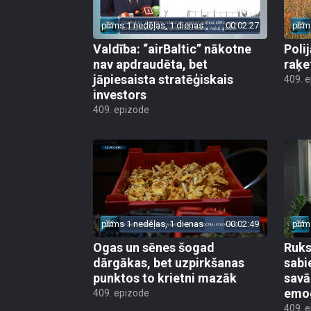
pirms 1 nedēļas, 1 dienas
00:02:27
pirm
Valdība: “airBaltic” nākotne
Poli
nav apdraudēta, bet
raķe
jāpiesaista stratēģiskais
409. 
investors
409. epizode
pirms 1 nedēļas, 1 dienas
00:02:49
pirm
Ogas un sēnes šogad
Ruks:
dārgākas, bet uzpirkšanas
sabi
punktos to krietni mazāk
sav
emo
409. epizode
409. 