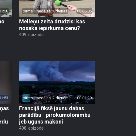
01:58
pirms 1 nedēļas, 1 dienas
00:05:05
no
Melleņu zelta drudzis: kas
nosaka iepirkuma cenu?
409. epizode
01:53
pirms 1 nedēļas, 2 dienām
00:01:29
aņas
Francijā fiksē jaunu dabas
parādību - pirokumolonimbu
rdu
jeb uguns mākoni
408. epizode