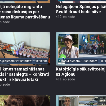
ējā nelegālo migrantu
Nelegāļiem Spānijas pils
e raisa diskusijas par
Seutā draud bada nāve
enas līguma pastāvēšanu
412. epizode
epizode
s 3 dienām, 21 stundas
00:03:04
pirms 4 dienām, 19 stundām
00:
likmes samazināšanas
Katoļticīgie sāk svētceļ
is ir sasniegts – konkrēti
uz Aglonu
kti ir kļuvuši lētāki
411. epizode
epizode