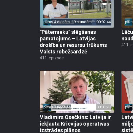
pirms 4 dienām, 19 stundām
00:02:44
pirm
"Pāternieku" slēgšanas
Lāču
pamatojums – Latvijas
naud
drošība un resursu trūkums
411. 
Valsts robežsardzē
411. epizode
pirms 1 nedēļas
00:03:23
pirm
Vladimirs Osečkins: Latvija ir
Latv
iekļauta Krievijas operatīvās
milj
izstrādes plānos
sist