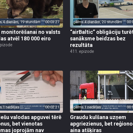
s 4 dienām, 19 stundām
00:03:27
pirms 4 dienām, 20 stundām
00:
 monitorēšanai no valsts
“airBaltic” obligāciju turē
as atvēl 180 000 eiro
sanāksme beidzas bez
rezultāta
epizode
411. epizode
s 1 nedēļas
00:02:21
pirms 1 nedēļas
00:
iešu valodas apguvei tērē
Graudu kulšana uzņem
onus, bet vienotas
apgriezienus, bet reģiono
ēmas joprojām nav
aina atšķiras