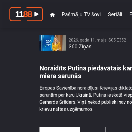
Pašmāju TV šovi
Seriāli
F
Noraidīts Putina pi
2026. gada 11. maijs, S05 E352
360 Ziņas
Noraidīts Putina piedāvātais ka
miera sarunās
Eiropas Savienība noraidījusi Krievijas dikta
sarunām par karu Ukrainā. Putina ieskatā visp
Gerhards Šrēders. Viņš nekad publiski nav no
krievu naftas uzņēmumos.