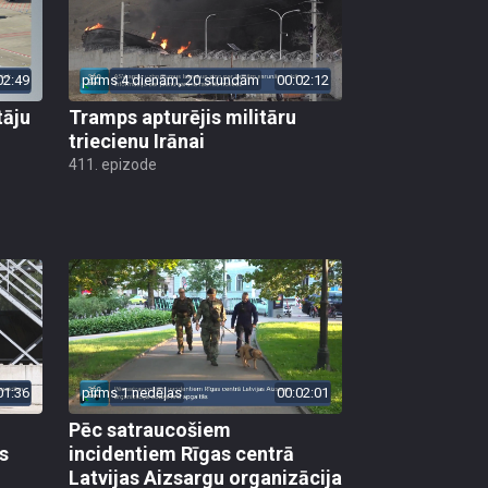
02:49
pirms 4 dienām, 20 stundām
00:02:12
tāju
Tramps apturējis militāru
triecienu Irānai
411. epizode
01:36
pirms 1 nedēļas
00:02:01
Pēc satraucošiem
s
incidentiem Rīgas centrā
Latvijas Aizsargu organizācija