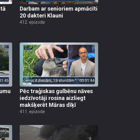
ētā
Darbam ar senioriem apmācīti
20 dakteri Klauni
412. epizode
01:45
pirms 4 dienām, 19 stundām
00:01:44
ojumu
Pēc traģiskas gulbēnu nāves
iedzīvotāji rosina aizliegt
makšķerēt Māras dīķī
411. epizode