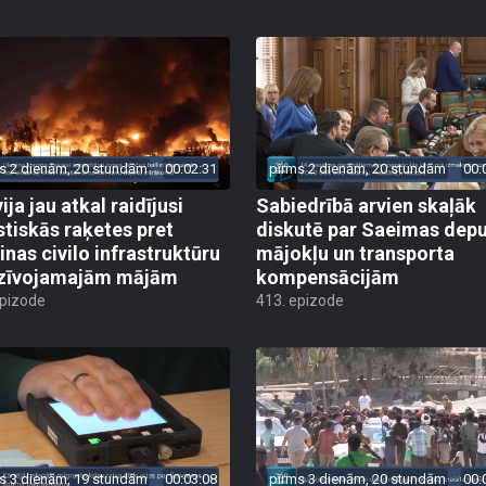
s 2 dienām, 20 stundām
00:02:31
pirms 2 dienām, 20 stundām
00:
ija jau atkal raidījusi
Sabiedrībā arvien skaļāk
istiskās raķetes pret
diskutē par Saeimas dep
inas civilo infrastruktūru
mājokļu un transporta
zīvojamajām mājām
kompensācijām
epizode
413. epizode
s 3 dienām, 19 stundām
00:03:08
pirms 3 dienām, 20 stundām
00: