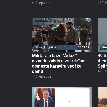
410. epizode
410. 
pirms 1 nedēļas
00:02:51
pirm
Militārajā bāzē “Ādaži”
49 t
aizvada valsts aizsardzības
dien
dienesta karavīru vecāku
Spān
dienu
410. 
410. epizode