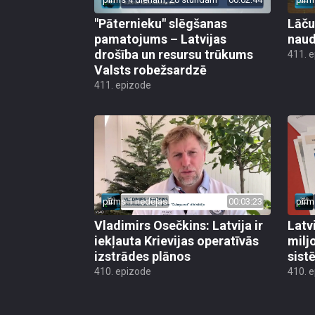
"Pāternieku" slēgšanas
Lāču
pamatojums – Latvijas
naud
drošība un resursu trūkums
411. 
Valsts robežsardzē
411. epizode
pirms 1 nedēļas
00:03:23
pirm
Vladimirs Osečkins: Latvija ir
Latv
iekļauta Krievijas operatīvās
milj
izstrādes plānos
sist
410. epizode
410. 