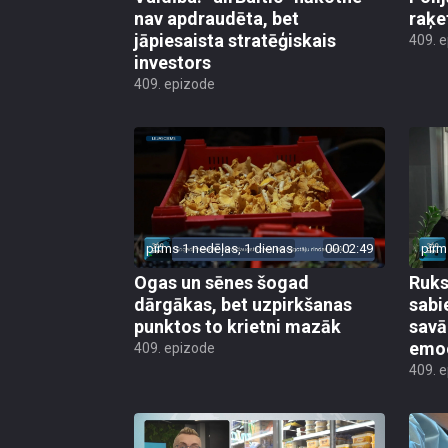
nav apdraudēta, bet
raķe
jāpiesaista stratēģiskais
409. 
investors
409. epizode
pirms 1 nedēļas, 1 dienas
00:02:49
pirm
Ogas un sēnes šogad
Ruks:
dārgākas, bet uzpirkšanas
sabi
punktos to krietni mazāk
sav
emo
409. epizode
409. 