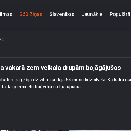
ilmas
360 Ziņas
Slavenības
Jaunākie
Populārā
3. gada 21. novembra vakarā zem veikala drupām 
34
a vakarā zem veikala drupām bojāgājušos
olitūdes traģēdijā dzīvību zaudēja 54 mūsu līdzcilvēki. Kā katru ga
ā, lai pieminētu traģēdiju un tās upurus.