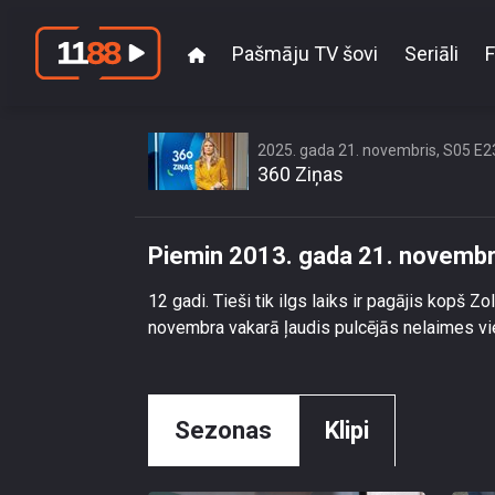
Pašmāju TV šovi
Seriāli
F
Piemin 201
2025. gada 21. novembris, S05 E2
360 Ziņas
Piemin 2013. gada 21. novembr
12 gadi. Tieši tik ilgs laiks ir pagājis kopš Z
novembra vakarā ļaudis pulcējās nelaimes viet
Sezonas
Klipi