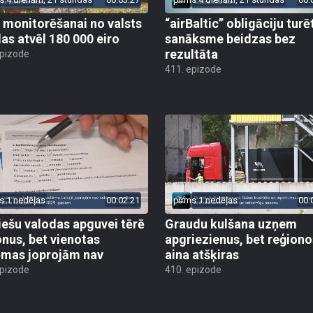
 monitorēšanai no valsts
“airBaltic” obligāciju turē
as atvēl 180 000 eiro
sanāksme beidzas bez
rezultāta
epizode
411. epizode
s 1 nedēļas
00:02:21
pirms 1 nedēļas
00:
iešu valodas apguvei tērē
Graudu kulšana uzņem
onus, bet vienotas
apgriezienus, bet reģiono
ēmas joprojām nav
aina atšķiras
epizode
410. epizode