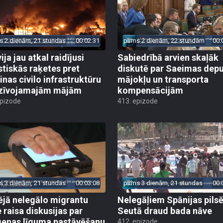
s 2 dienām, 21 stundas
00:02:31
pirms 2 dienām, 22 stundām
00:
ija jau atkal raidījusi
Sabiedrībā arvien skaļāk
istiskās raķetes pret
diskutē par Saeimas dep
inas civilo infrastruktūru
mājokļu un transporta
zīvojamajām mājām
kompensācijām
epizode
413. epizode
s 3 dienām, 21 stundas
00:03:08
pirms 3 dienām, 21 stundas
00:
ējā nelegālo migrantu
Nelegāļiem Spānijas pils
e raisa diskusijas par
Seutā draud bada nāve
enas līguma pastāvēšanu
412. epizode