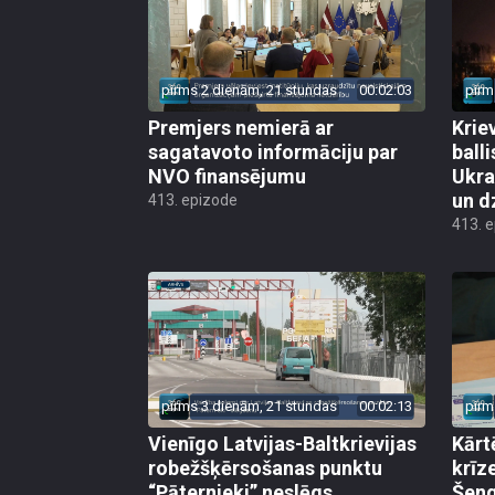
pirms 2 dienām, 21 stundas
00:02:03
pirm
Premjers nemierā ar
Kriev
sagatavoto informāciju par
ball
NVO finansējumu
Ukra
un d
413. epizode
413. 
pirms 3 dienām, 21 stundas
00:02:13
pirm
Vienīgo Latvijas-Baltkrievijas
Kārt
robežšķērsošanas punktu
krīz
“Pāternieki” neslēgs
Šeng