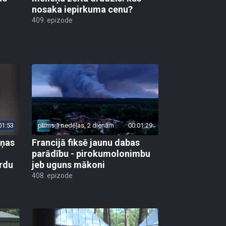
nosaka iepirkuma cenu?
409. epizode
01:53
pirms 1 nedēļas, 2 dienām
00:01:29
aņas
Francijā fiksē jaunu dabas
parādību - pirokumolonimbu
rdu
jeb uguns mākoni
408. epizode