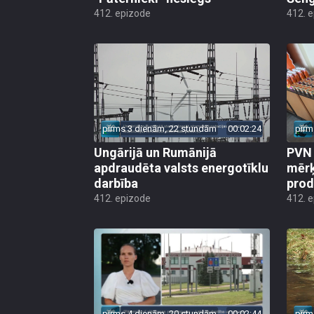
412. epizode
412. 
pirms 3 dienām, 22 stundām
00:02:24
pirm
Ungārijā un Rumānijā
PVN 
apdraudēta valsts energotīklu
mērķ
darbība
produ
412. epizode
412. 
pirms 4 dienām, 20 stundām
00:02:44
pirm