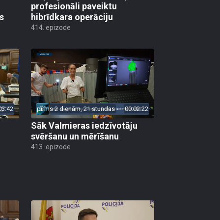
profesionāli paveiktu
s
hibrīdkara operāciju
414. epizode
03:42
pirms 2 dienām, 21 stundas
00:02:22
Sāk Valmieras iedzīvotāju
svēršanu un mērīšanu
413. epizode