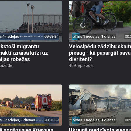
s 1 nedēļas
00:03:34
pirms 1 nedēļas, 1 dienas
00:
ūkstoši migrantu
Velosipēdu zādzību skait
naktī izraisa krīzi uz
pieaug - kā pasargāt savu
ijas robežas
divriteni?
epizode
409. epizode
s 1 nedēļas, 1 dienas
00:01:59
pirms 1 nedēļas, 1 dienas
00:
jā nogāzusies Krievijas
Ukrainā piedzīvots viens 