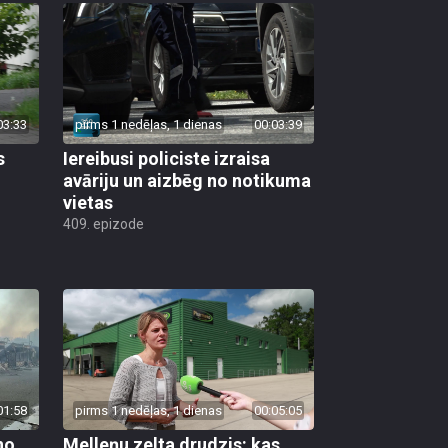
03:33
pirms 1 nedēļas, 1 dienas
00:03:39
s
Iereibusi policiste izraisa
avāriju un aizbēg no notikuma
vietas
409. epizode
01:58
pirms 1 nedēļas, 1 dienas
00:05:05
no
Melleņu zelta drudzis: kas