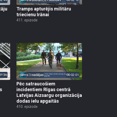
tāju
Tramps apturējis militāru
triecienu Irānai
411. epizode
01:36
pirms 1 nedēļas
00:02:01
Pēc satraucošiem
s
incidentiem Rīgas centrā
Latvijas Aizsargu organizācija
dodas ielu apgaitās
410. epizode