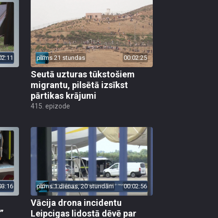
02:11
pirms 21 stundas
00:02:25
Seutā uzturas tūkstošiem
migrantu, pilsētā izsīkst
pārtikas krājumi
415. epizode
03:16
pirms 1 dienas, 20 stundām
00:02:56
Vācija drona incidentu
”
Leipcigas lidostā dēvē par