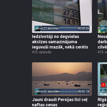
pirms 21 stundas
00:03:26
pirm
Iedzīvotāji no degvielas
Nesa
akcīzes samazinājuma
darb
ieguvuši mazāk, nekā cerēts
cilv
415. epizode
415. 
pirms 22 stundām
00:02:18
pirm
Jauni draudi Persijas līcī ceļ
Rīgā
naftas cenas
reģi