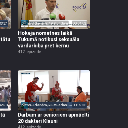
03:21
pirms 3 dienām, 19 stundām
00:01:02
Hokeja nometnes laikā
utātu
Tukumā notikusi seksuāla
vardarbība pret bērnu
412. epizode
02:10
pirms 3 dienām, 21 stundas
00:02:38
ētā
Darbam ar senioriem apmācīti
20 dakteri Klauni
412. epizode