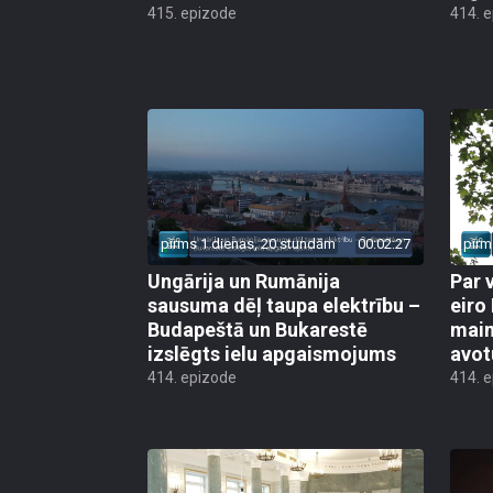
415. epizode
414. 
pirms 1 dienas, 20 stundām
00:02:27
pirm
Ungārija un Rumānija
Par 
sausuma dēļ taupa elektrību –
eiro
Budapeštā un Bukarestē
main
izslēgts ielu apgaismojums
avot
414. epizode
414. 