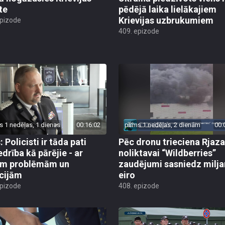
te
pēdējā laika lielākajiem
Krievijas uzbrukumiem
epizode
409. epizode
s 1 nedēļas, 1 dienas
00:16:02
pirms 1 nedēļas, 2 dienām
00:
 Policisti ir tāda pati
Pēc dronu trieciena Rjaz
edrība kā pārējie - ar
noliktavai “Wildberries”
ām problēmām un
zaudējumi sasniedz milja
cijām
eiro
epizode
408. epizode