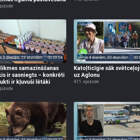
epizode
s 3 dienām, 23 stundām
00:03:04
pirms 4 dienām, 20 stundām
00:
likmes samazināšanas
Katoļticīgie sāk svētceļ
is ir sasniegts – konkrēti
uz Aglonu
kti ir kļuvuši lētāki
411. epizode
epizode
s 4 dienām, 21 stundas
00:03:27
pirms 4 dienām, 21 stundas
00: