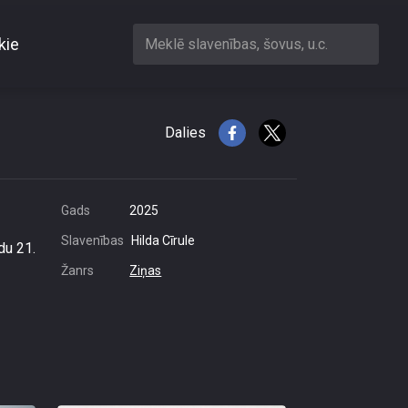
kie
Meklē slavenības, šovus, u.c.
bojāgājušos
Dalies
Gads
2025
Slavenības
Hilda Cīrule
du 21.
Žanrs
Ziņas