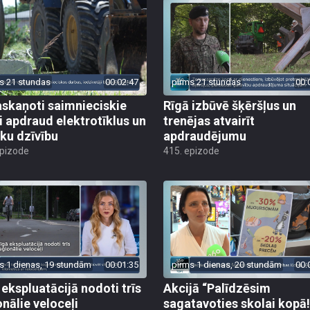
s 21 stundas
00:02:47
pirms 21 stundas
00:
skaņoti saimnieciskie
Rīgā izbūvē šķēršļus un
i apdraud elektrotīklus un
trenējas atvairīt
ēku dzīvību
apdraudējumu
epizode
415. epizode
s 1 dienas, 19 stundām
00:01:35
pirms 1 dienas, 20 stundām
00:
 ekspluatācijā nodoti trīs
Akcijā “Palīdzēsim
onālie veloceļi
sagatavoties skolai kopā!