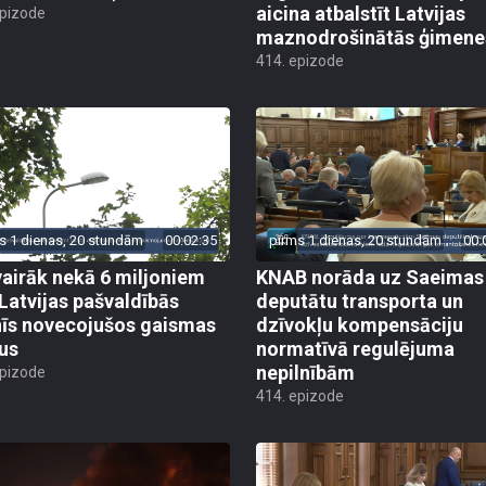
aicina atbalstīt Latvijas
epizode
maznodrošinātās ģimene
414. epizode
s 1 dienas, 20 stundām
00:02:35
pirms 1 dienas, 20 stundām
00:
vairāk nekā 6 miljoniem
KNAB norāda uz Saeimas
 Latvijas pašvaldībās
deputātu transporta un
īs novecojušos gaismas
dzīvokļu kompensāciju
us
normatīvā regulējuma
nepilnībām
epizode
414. epizode