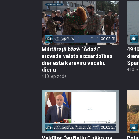
pirms 1 nedēļas
00:02:51
pirm
Militārajā bāzē “Ādaži”
49 t
aizvada valsts aizsardzības
dien
dienesta karavīru vecāku
Spān
dienu
410. 
410. epizode
pirms 1 nedēļas, 1 dienas
00:02:27
pirm
Valdība: “airBaltic” nākotne
Poli