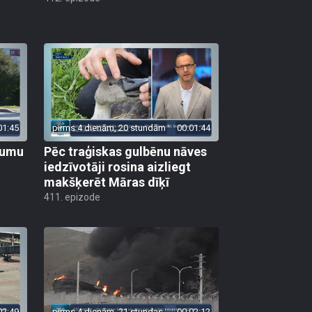
01:45
pirms 4 dienām, 20 stundām
00:01:44
ojumu
Pēc traģiskas gulbēnu nāves
iedzīvotāji rosina aizliegt
makšķerēt Māras dīķī
411. epizode
02:49
pirms 4 dienām, 21 stundas
00:02:12