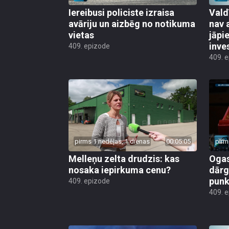
Iereibusi policiste izraisa
Vald
avāriju un aizbēg no notikuma
nav 
vietas
jāpi
inve
409. epizode
409. 
pirms 1 nedēļas, 1 dienas
00:05:05
pirm
Melleņu zelta drudzis: kas
Ogas
nosaka iepirkuma cenu?
dārg
punk
409. epizode
409. 