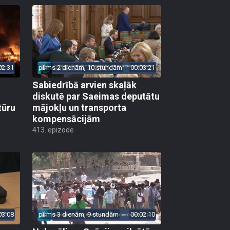
02:31
pirms 2 dienām, 10 stundām
00:03:21
Sabiedrībā arvien skaļāk
diskutē par Saeimas deputātu
tūru
mājokļu un transporta
kompensācijām
413. epizode
03:08
pirms 3 dienām, 9 stundām
00:02:10