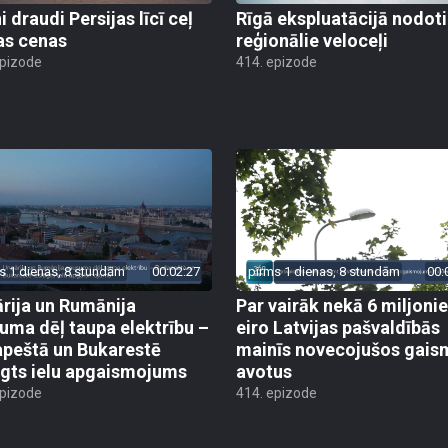
 draudi Persijas līcī ceļ
Rīgā ekspluatācijā nodoti 
as cenas
reģionālie veloceļi
epizode
414. epizode
s 1 dienas, 8 stundām
00:02:27
pirms 1 dienas, 8 stundām
00:
rija un Rumānija
Par vairāk nekā 6 miljoni
uma dēļ taupa elektrību –
eiro Latvijas pašvaldībās
peštā un Bukarestē
mainīs novecojušos gais
ēgts ielu apgaismojums
avotus
epizode
414. epizode