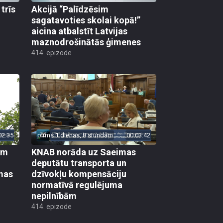
trīs
Akcijā “Palīdzēsim
sagatavoties skolai kopā!”
aicina atbalstīt Latvijas
maznodrošinātās ģimenes
414. epizode
02:35
pirms 1 dienas, 8 stundām
00:03:42
em
KNAB norāda uz Saeimas
deputātu transporta un
mas
dzīvokļu kompensāciju
normatīvā regulējuma
nepilnībām
414. epizode