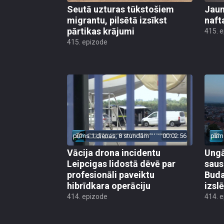
Seutā uzturas tūkstošiem
Jauni
migrantu, pilsētā izsīkst
naft
pārtikas krājumi
415. 
415. epizode
pirms 1 dienas, 8 stundām
00:02:56
pirm
Vācija drona incidentu
Ungā
Leipcigas lidostā dēvē par
saus
profesionāli paveiktu
Buda
hibrīdkara operāciju
izsl
414. epizode
414. 