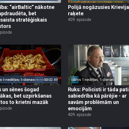
ība: “airBaltic” nākotne
Polijā nogāzusies Krievij
apdraudēta, bet
raķete
esaista stratēģiskais
409. epizode
stors
epizode
s 1 nedēļas, 1 dienas
00:02:49
pirms 1 nedēļas, 1 dienas
00:
 un sēnes šogad
Ruks: Policisti ir tāda pati
ākas, bet uzpirkšanas
sabiedrība kā pārējie - ar
tos to krietni mazāk
savām problēmām un
emocijām
epizode
409. epizode