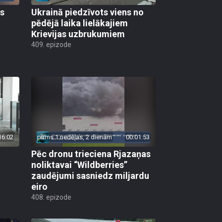
as
Ukrainā piedzīvots viens no
pēdējā laika lielākajiem
Krievijas uzbrukumiem
409. epizode
16:02
pirms 1 nedēļas, 2 dienām
00:01:53
Pēc dronu trieciena Rjazaņas
noliktavai “Wildberries”
zaudējumi sasniedz miljardu
eiro
408. epizode