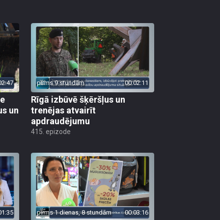
02:47
pirms 9 stundām
00:02:11
ie
Rīgā izbūvē šķēršļus un
us un
trenējas atvairīt
apdraudējumu
415. epizode
01:35
pirms 1 dienas, 8 stundām
00:03:16