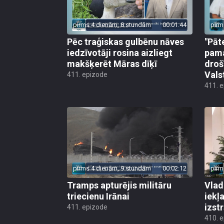
pirms 4 dienām, 8 stundām
00:01:44
pirm
Pēc traģiskas gulbēnu nāves
"Pāt
iedzīvotāji rosina aizliegt
pama
makšķerēt Māras dīķī
droš
Vals
411. epizode
411. 
pirms 4 dienām, 9 stundām
00:02:12
pirm
Tramps apturējis militāru
Vlad
triecienu Irānai
iekļ
izst
411. epizode
410. 