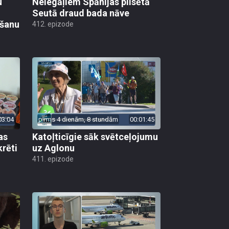
u
Nelegāļiem Spānijas pilsētā
Seutā draud bada nāve
ēšanu
412. epizode
03:04
pirms 4 dienām, 8 stundām
00:01:45
as
Katoļticīgie sāk svētceļojumu
krēti
uz Aglonu
411. epizode