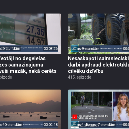
s 9 stundām
00:03:26
pirms 9 stundām
00:
īvotāji no degvielas
Nesaskaņoti saimniecisk
zes samazinājuma
darbi apdraud elektrotīkl
vuši mazāk, nekā cerēts
cilvēku dzīvību
epizode
415. epizode
s 10 stundām
00:02:18
pirms 1 dienas, 7 stundām
00: