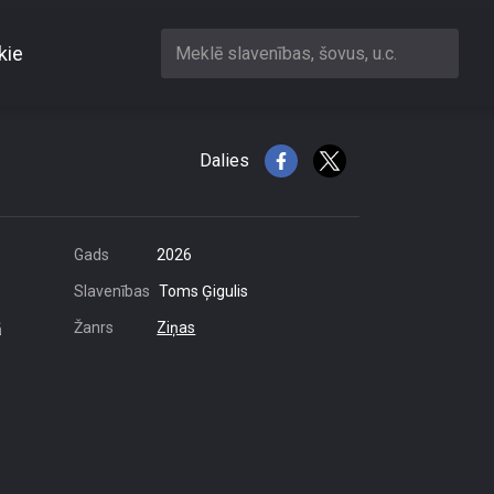
kie
Meklē slavenības, šovus, u.c.
tatē zaudējumus valstij
Dalies
Gads
2026
Slavenības
Toms Ģigulis
ā
Žanrs
Ziņas