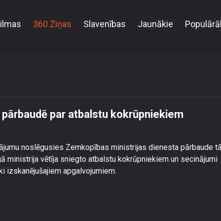
ilmas
360 Ziņas
Slavenības
Jaunākie
Populārā
dienesta pārbaudē par atbalstu kokrūpniekiem nekons
 pārbaudē par atbalstu kokrūpniekiem
cinājumu noslēgusies Zemkopības ministrijas dienesta pārbaude t
gā ministrija vētīja sniegto atbalstu kokrūpniekiem un secinājumi
ski izskanējušajiem apgalvojumiem.