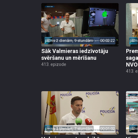
pirms 2 dienām, 9 stundām
00:02:22
pirm
Sāk Valmieras iedzīvotāju
Prem
svēršanu un mērīšanu
saga
NVO 
413. epizode
413. 
pirms 3 dienām, 7 stundām
00:01:02
pirm