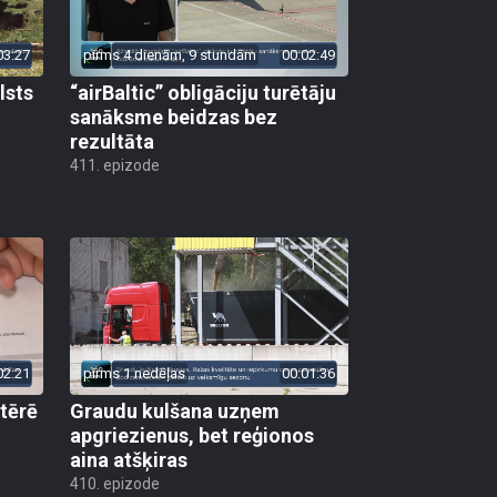
03:27
pirms 4 dienām, 9 stundām
00:02:49
lsts
“airBaltic” obligāciju turētāju
sanāksme beidzas bez
rezultāta
411. epizode
02:21
pirms 1 nedēļas
00:01:36
 tērē
Graudu kulšana uzņem
apgriezienus, bet reģionos
aina atšķiras
410. epizode