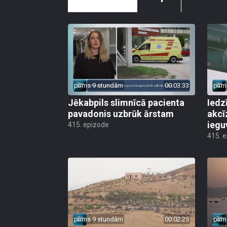
pirms 9 stundām
00:03:33
pirm
Jēkabpils slimnīcā pacienta
Iedz
pavadonis uzbrūk ārstam
akcī
iegu
415. epizode
415. 
pirms 9 stundām
00:02:25
pirm