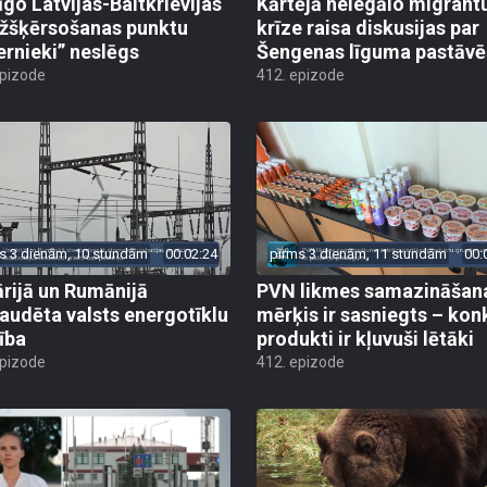
īgo Latvijas-Baltkrievijas
Kārtējā nelegālo migrant
žšķērsošanas punktu
krīze raisa diskusijas par
ernieki” neslēgs
Šengenas līguma pastāv
epizode
412. epizode
s 3 dienām, 10 stundām
00:02:24
pirms 3 dienām, 11 stundām
00:
rijā un Rumānijā
PVN likmes samazināšan
audēta valsts energotīklu
mērķis ir sasniegts – kon
ība
produkti ir kļuvuši lētāki
epizode
412. epizode