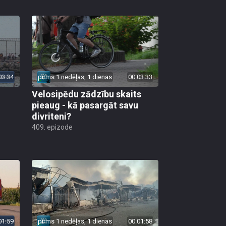
03:34
pirms 1 nedēļas, 1 dienas
00:03:33
Velosipēdu zādzību skaits
pieaug - kā pasargāt savu
divriteni?
409. epizode
01:59
pirms 1 nedēļas, 1 dienas
00:01:58