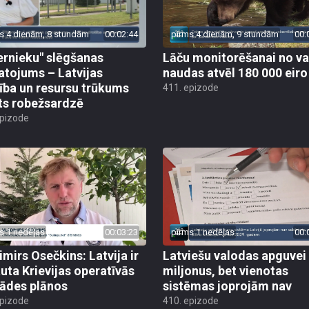
s 4 dienām, 8 stundām
00:02:44
pirms 4 dienām, 9 stundām
00:
ernieku" slēgšanas
Lāču monitorēšanai no va
tojums – Latvijas
naudas atvēl 180 000 eiro
ība un resursu trūkums
411. epizode
ts robežsardzē
epizode
s 1 nedēļas
00:03:23
pirms 1 nedēļas
00:
imirs Osečkins: Latvija ir
Latviešu valodas apguvei
auta Krievijas operatīvās
miljonus, bet vienotas
rādes plānos
sistēmas joprojām nav
epizode
410. epizode