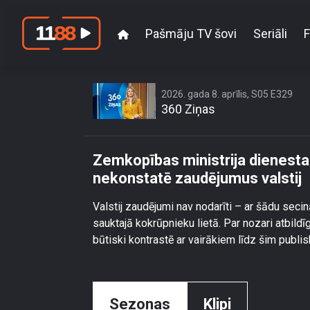
Pašmāju TV šovi
Seriāli
F
Zemkopības ministrija 
2026. gada 8. aprīlis, S05 E329
360 Ziņas
Zemkopības ministrija dienesta
nekonstatē zaudējumus valstij
Valstij zaudējumi nav nodarīti – ar šādu se
sauktajā kokrūpnieku lietā. Par nozari atbildī
būtiski kontrastē ar vairākiem līdz šim publi
Sezonas
Klipi