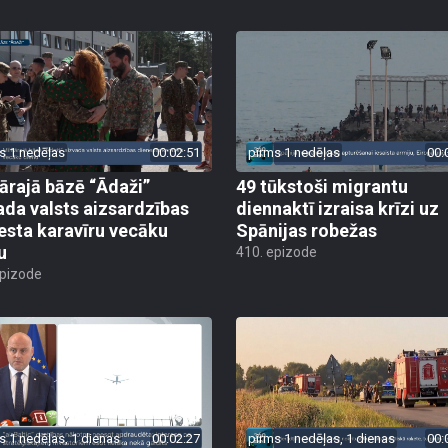
s 1 nedēļas
00:02:51
pirms 1 nedēļas
00:
tārajā bāzē “Ādaži”
49 tūkstoši migrantu
ada valsts aizsardzības
diennaktī izraisa krīzi uz
esta karavīru vecāku
Spānijas robežas
u
410. epizode
epizode
s 1 nedēļas, 1 dienas
00:02:27
pirms 1 nedēļas, 1 dienas
00: