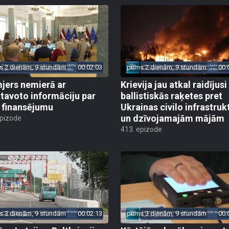
s 2 dienām, 9 stundām
00:02:03
pirms 2 dienām, 9 stundām
00:
jers nemierā ar
Krievija jau atkal raidījusi
tavoto informāciju par
ballistiskās raķetes pret
finansējumu
Ukrainas civilo infrastruk
un dzīvojamajām mājām
epizode
413. epizode
s 3 dienām, 9 stundām
00:02:13
pirms 3 dienām, 9 stundām
00: