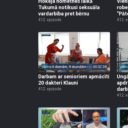
Hokeja nometnes laikā
Vien
Tukumā notikusi seksuāla
robe
vardarbība pret bērnu
“Pāt
412. epizode
412. 
pirms 3 dienām, 9 stundām
00:02:38
pirm
Darbam ar senioriem apmācīti
Ungā
20 dakteri Klauni
apdr
darb
412. epizode
412. 