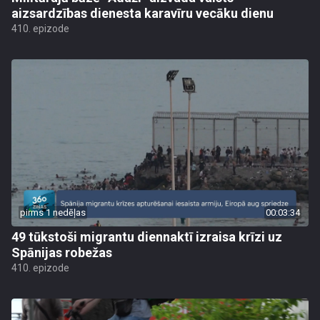
aizsardzības dienesta karavīru vecāku dienu
410. epizode
pirms 1 nedēļas
00:03:34
49 tūkstoši migrantu diennaktī izraisa krīzi uz
Spānijas robežas
410. epizode