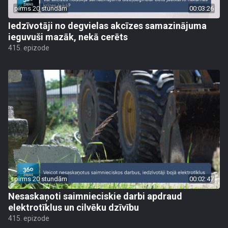
pirms 20 stundām
00:03:26
Iedzīvotāji no degvielas akcīzes samazinājuma
ieguvuši mazāk, nekā cerēts
415. epizode
pirms 20 stundām
00:02:47
Nesaskaņoti saimnieciskie darbi apdraud
elektrotīklus un cilvēku dzīvību
415. epizode