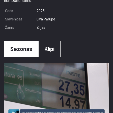
nomedītu stirnu.
Gads
2025
Slavenības
Līva Pārupe
Žanrs
Ziņas
Sezonas
Klipi