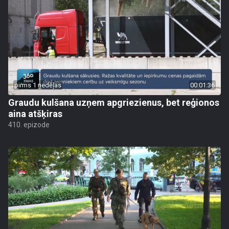
pirms 1 nedēļas
00:01:36
Graudu kulšana uzņem apgriezienus, bet reģionos
aina atšķiras
410. epizode