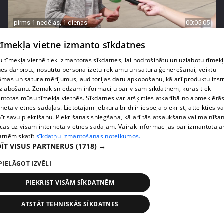
pirms 1 nedēļas, 1 dienas
00:05:05
Melleņu zelta drudzis: kas nosaka iepirkuma
 tīmekļa vietne izmanto sīkdatnes
cenu?
 tīmekļa vietnē tiek izmantotas sīkdatnes, lai nodrošinātu un uzlabotu tīmek
409. epizode
nes darbību., nosūtītu personalizētu reklāmu un satura ģenerēšanai, veiktu
āmas un satura mērījumus, auditorijas datu apkopošanu, kā arī produktu izst
zlabošanu. Zemāk sniedzam informāciju par visām sīkdatnēm, kuras tiek
ntotas mūsu tīmekļa vietnēs. Sīkdatnes var atšķirties atkarībā no apmeklētā
rneta vietnes sadaļas. Lietotājam jebkurā brīdī ir iespēja piekrist, atteikties va
īt savu piekrišanu. Piekrišanas sniegšana, kā arī tās atsaukšana vai mainīša
ecas uz visām interneta vietnes sadaļām. Vairāk informācijas par izmantotaj
atnēm skatīt
sīkdatņu izmantošanas noteikumos.
ĪT VISUS PARTNERUS
(1718) →
PIELĀGOT IZVĒLI
PIEKRIST VISĀM SĪKDATNĒM
pirms 1 nedēļas, 1 dienas
00:02:49
ATSTĀT TEHNISKĀS SĪKDATNES
Ogas un sēnes šogad dārgākas, bet uzpirkšanas
punktos to krietni mazāk