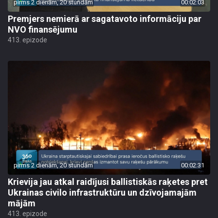
pirms 2 dienām, 20 stundām
00:02:03
Premjers nemierā ar sagatavoto informāciju par
NVO finansējumu
413. epizode
pirms 2 dienām, 20 stundām
00:02:31
Krievija jau atkal raidījusi ballistiskās raķetes pret
Ukrainas civilo infrastruktūru un dzīvojamajām
mājām
413. epizode