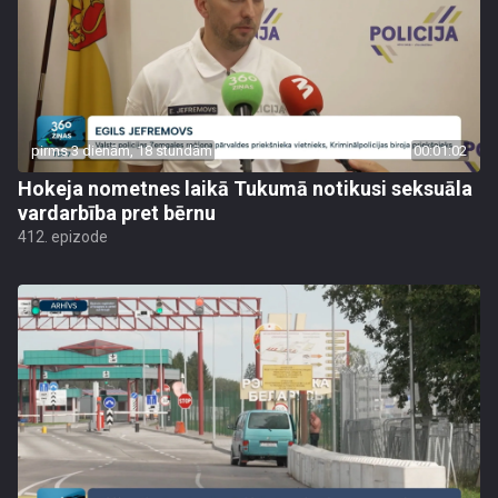
pirms 3 dienām, 18 stundām
00:01:02
Hokeja nometnes laikā Tukumā notikusi seksuāla
vardarbība pret bērnu
412. epizode