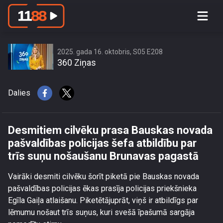
Desmitiem cilvēku prasa Bauskas
novada pašvaldības policijas šefa
atbildību par trīs suņu nošaušanu
Brunavas pagastā
2025. gada 16. oktobris, S05 E208
360 Ziņas
Dalies
Desmitiem cilvēku prasa Bauskas novada
pašvaldības policijas šefa atbildību par
trīs suņu nošaušanu Brunavas pagastā
Vairāki desmiti cilvēku šorīt piketā pie Bauskas novada
pašvaldības policijas ēkas prasīja policijas priekšnieka
Egīla Gaiļa atlaišanu. Piketētājuprāt, viņš ir atbildīgs par
lēmumu nošaut trīs suņus, kuri svešā īpašumā sargāja