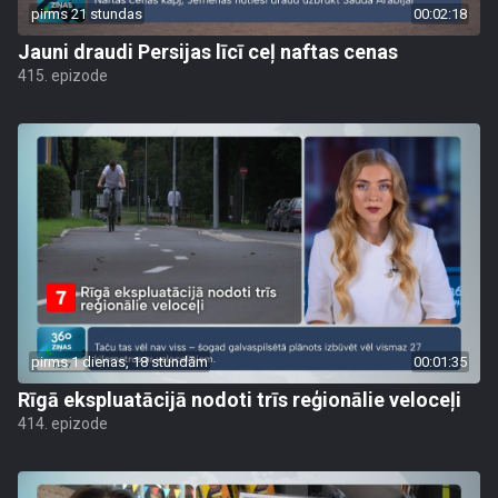
pirms 21 stundas
00:02:18
Jauni draudi Persijas līcī ceļ naftas cenas
415. epizode
pirms 1 dienas, 18 stundām
00:01:35
Rīgā ekspluatācijā nodoti trīs reģionālie veloceļi
414. epizode