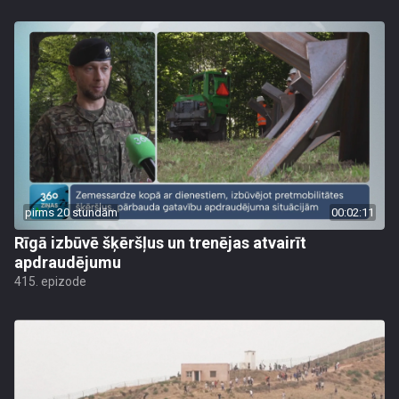
pirms 20 stundām
00:02:11
Rīgā izbūvē šķēršļus un trenējas atvairīt
apdraudējumu
415. epizode