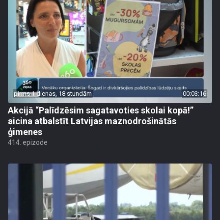
pirms 1 dienas, 18 stundām
00:03:16
Akcijā “Palīdzēsim sagatavoties skolai kopā!”
aicina atbalstīt Latvijas maznodrošinātās
ģimenes
414. epizode