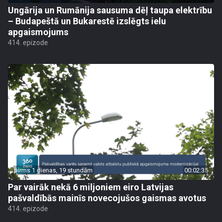
Ungārija un Rumānija sausuma dēļ taupa elektrību
– Budapeštā un Bukarestē izslēgts ielu
apgaismojums
414. epizode
pirms 1 dienas, 19 stundām
00:02:35
Par vairāk nekā 6 miljoniem eiro Latvijas
pašvaldībās mainīs novecojušos gaismas avotus
414. epizode