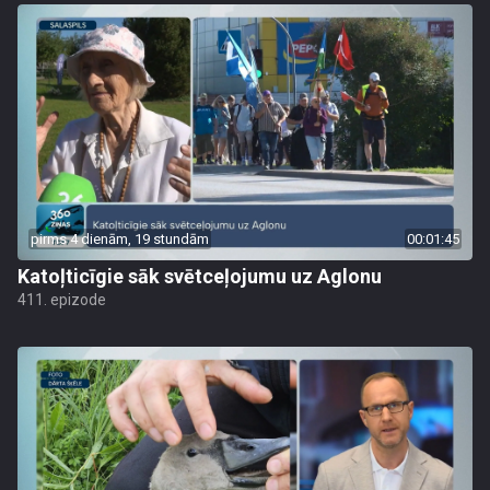
pirms 4 dienām, 19 stundām
00:01:45
Katoļticīgie sāk svētceļojumu uz Aglonu
411. epizode