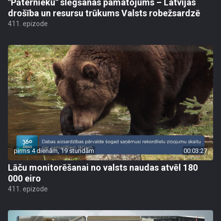
"Pāternieku" slēgšanas pamatojums – Latvijas
drošība un resursu trūkums Valsts robežsardzē
411. epizode
pirms 4 dienām, 19 stundām
00:03:27
Lāču monitorēšanai no valsts naudas atvēl 180
000 eiro
411. epizode