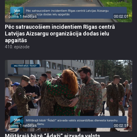
pirms 1 nedēļas
00:02:01
Pēc satraucošiem incidentiem Rīgas centrā
Latvijas Aizsargu organizācija dodas ielu
apgaitās
410. epizode
pirms 1 nedēļas
00:02:51
Militārajā bāzē “Ādaži” aizvada valsts