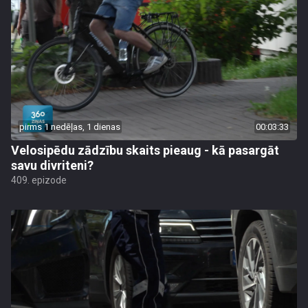
pirms 1 nedēļas, 1 dienas
00:03:33
Velosipēdu zādzību skaits pieaug - kā pasargāt
savu divriteni?
409. epizode