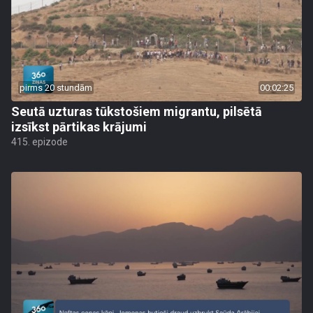
pirms 20 stundām
00:02:25
Seutā uzturas tūkstošiem migrantu, pilsētā
izsīkst pārtikas krājumi
415. epizode