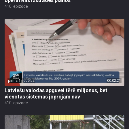
operatīvās izstrādes plānos
410. epizode
pirms 1 nedēļas
00:02:21
Latviešu valodas apguvei tērē miljonus, bet
vienotas sistēmas joprojām nav
410. epizode