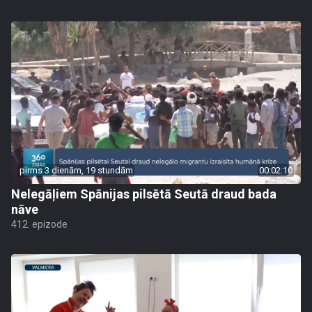
pirms 3 dienām, 19 stundām
00:02:10
Nelegāļiem Spānijas pilsētā Seutā draud bada
nāve
412. epizode