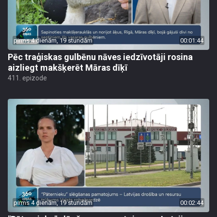
pirms 4 dienām, 19 stundām
00:01:44
Pēc traģiskas gulbēnu nāves iedzīvotāji rosina
aizliegt makšķerēt Māras dīķī
411. epizode
pirms 4 dienām, 19 stundām
00:02:44