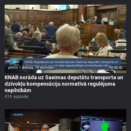
pirms 1 dienas, 19 stundām
00:03:42
KNAB norāda uz Saeimas deputātu transporta un
dzīvokļu kompensāciju normatīvā regulējuma
nepilnībām
414. epizode