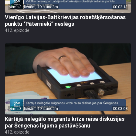
pirms 3 dienām, 19 stundām
00:02:13
Vienīgo Latvijas-Baltkrievijas robežšķērsošanas
punktu “Pāternieki” neslēgs
412. epizode
pirms 3 dienām, 19 stundām
00:03:08
Kārtējā nelegālo migrantu krīze raisa diskusijas
par Šengenas līguma pastāvēšanu
412. epizode