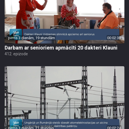
pirms 3 dienām, 19 stundām
00:02:38
Darbam ar senioriem apmācīti 20 dakteri Klauni
412. epizode
pirms 3 dienām, 21 stundas
00:02:24