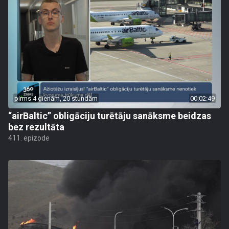
pirms 4 dienām, 20 stundām
00:02:49
“airBaltic” obligāciju turētāju sanāksme beidzas
bez rezultāta
411. epizode