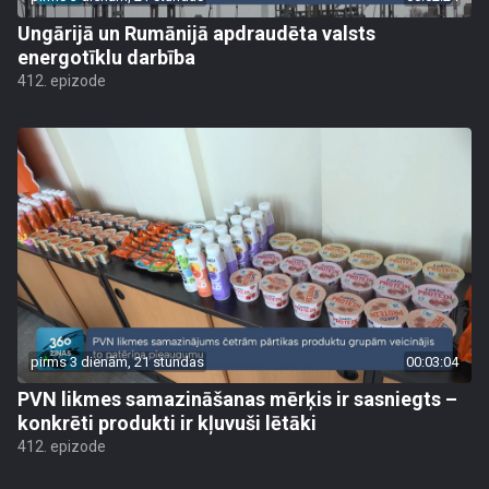
Ungārijā un Rumānijā apdraudēta valsts
energotīklu darbība
412. epizode
pirms 3 dienām, 21 stundas
00:03:04
PVN likmes samazināšanas mērķis ir sasniegts –
konkrēti produkti ir kļuvuši lētāki
412. epizode