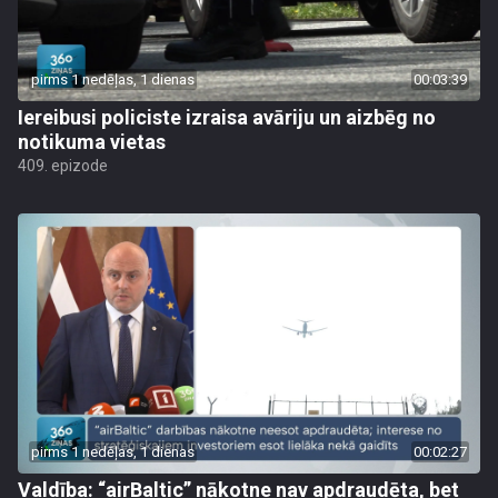
pirms 1 nedēļas, 1 dienas
00:03:39
Iereibusi policiste izraisa avāriju un aizbēg no
notikuma vietas
409. epizode
pirms 1 nedēļas, 1 dienas
00:02:27
Valdība: “airBaltic” nākotne nav apdraudēta, bet