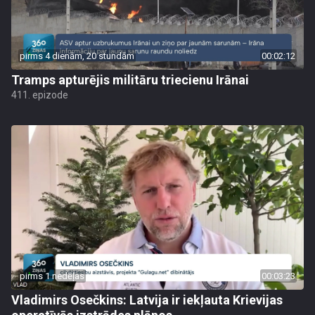
pirms 4 dienām, 20 stundām
00:02:12
Tramps apturējis militāru triecienu Irānai
411. epizode
pirms 1 nedēļas
00:03:23
Vladimirs Osečkins: Latvija ir iekļauta Krievijas