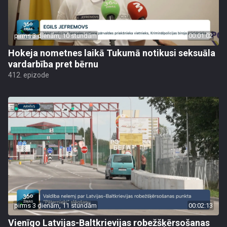
pirms 3 dienām, 10 stundām
00:01:02
Hokeja nometnes laikā Tukumā notikusi seksuāla
vardarbība pret bērnu
412. epizode
pirms 3 dienām, 11 stundām
00:02:13
Vienīgo Latvijas-Baltkrievijas robežšķērsošanas