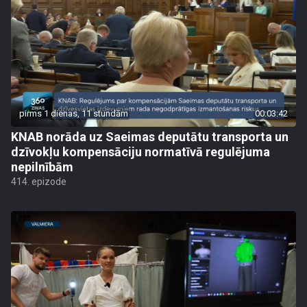
pirms 1 dienas, 11 stundām
00:03:42
KNAB norāda uz Saeimas deputātu transporta un
dzīvokļu kompensāciju normatīvā regulējuma
nepilnībām
414. epizode