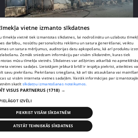
 tīmekļa vietne izmanto sīkdatnes
pirms 1 nedēļas, 1 dienas
00:01:58
 tīmekļa vietnē tiek izmantotas sīkdatnes, lai nodrošinātu un uzlabotu tīmek
Ukrainā piedzīvots viens no pēdējā laika
nes darbību., nosūtītu personalizētu reklāmu un satura ģenerēšanai, veiktu
lielākajiem Krievijas uzbrukumiem
āmas un satura mērījumus, auditorijas datu apkopošanu, kā arī produktu izst
409. epizode
zlabošanu. Zemāk sniedzam informāciju par visām sīkdatnēm, kuras tiek
ntotas mūsu tīmekļa vietnēs. Sīkdatnes var atšķirties atkarībā no apmeklētā
rneta vietnes sadaļas. Lietotājam jebkurā brīdī ir iespēja piekrist, atteikties va
īt savu piekrišanu. Piekrišanas sniegšana, kā arī tās atsaukšana vai mainīša
ecas uz visām interneta vietnes sadaļām. Vairāk informācijas par izmantotaj
atnēm skatīt
sīkdatņu izmantošanas noteikumos.
ĪT VISUS PARTNERUS
(1718) →
PIELĀGOT IZVĒLI
PIEKRIST VISĀM SĪKDATNĒM
ATSTĀT TEHNISKĀS SĪKDATNES
pirms 1 nedēļas, 1 dienas
00:05:05