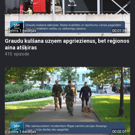
pirms 1 nedēļas
00:01:36
Graudu kulšana uzņem apgriezienus, bet reģionos
aina atšķiras
410. epizode
pirms 1 nedēļas
00:02:01