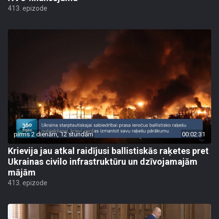
413. epizode
pirms 2 dienām, 12 stundām
00:02:31
Krievija jau atkal raidījusi ballistiskās raķetes pret
Ukrainas civilo infrastruktūru un dzīvojamajām
mājām
413. epizode