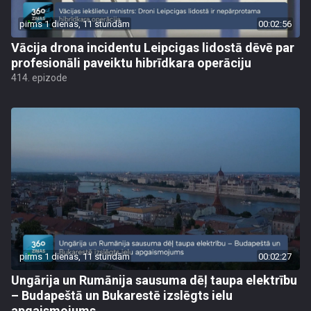
pirms 1 dienas, 11 stundām
00:02:56
Vācija drona incidentu Leipcigas lidostā dēvē par
profesionāli paveiktu hibrīdkara operāciju
414. epizode
pirms 1 dienas, 11 stundām
00:02:27
Ungārija un Rumānija sausuma dēļ taupa elektrību
– Budapeštā un Bukarestē izslēgts ielu
apgaismojums