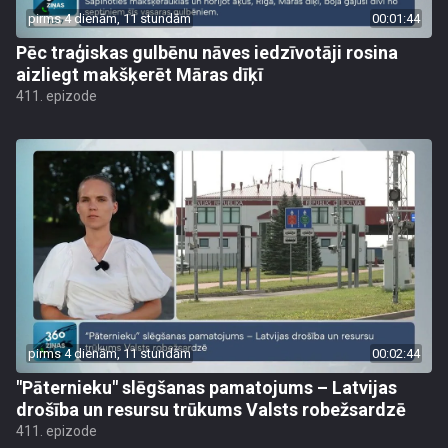
pirms 4 dienām, 11 stundām
00:01:44
Pēc traģiskas gulbēnu nāves iedzīvotāji rosina
aizliegt makšķerēt Māras dīķī
411. epizode
pirms 4 dienām, 11 stundām
00:02:44
"Pāternieku" slēgšanas pamatojums – Latvijas
drošība un resursu trūkums Valsts robežsardzē
411. epizode