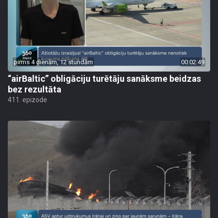
pirms 4 dienām, 12 stundām
00:02:49
“airBaltic” obligāciju turētāju sanāksme beidzas
bez rezultāta
411. epizode