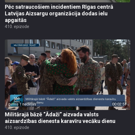
Pēc satraucošiem incidentiem Rīgas centrā
Latvijas Aizsargu organizācija dodas ielu
apgaitās
410. epizode
pirms 1 nedēļas
00:02:51
Militārajā bāzē “Ādaži” aizvada valsts
aizsardzības dienesta karavīru vecāku dienu
410. epizode