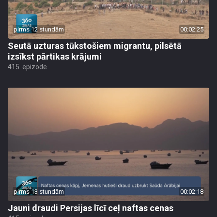
pirms 12 stundām
00:02:25
Seutā uzturas tūkstošiem migrantu, pilsētā
izsīkst pārtikas krājumi
415. epizode
pirms 13 stundām
00:02:18
Jauni draudi Persijas līcī ceļ naftas cenas