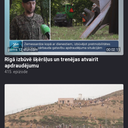
pirms 12 stundām
00:02:11
Rīgā izbūvē šķēršļus un trenējas atvairīt
apdraudējumu
415. epizode