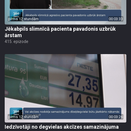
pirms 12 stundām
00:03:33
Jēkabpils slimnīcā pacienta pavadonis uzbrūk
ārstam
415. epizode
pirms 12 stundām
00:03:26
Iedzīvotāji no degvielas akcīzes samazinājuma