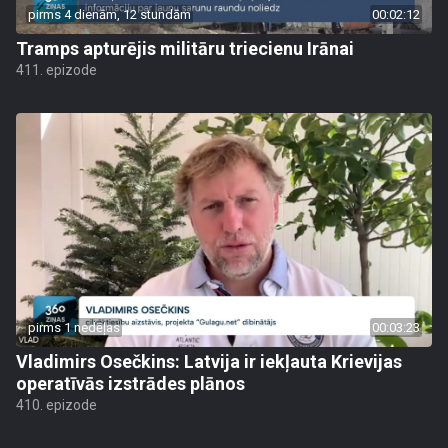
pirms 4 dienām, 12 stundām
00:02:12
Tramps apturējis militāru triecienu Irānai
411. epizode
pirms 1 nedēļas
00:03:23
Vladimirs Osečkins: Latvija ir iekļauta Krievijas
operatīvās izstrādes plānos
410. epizode