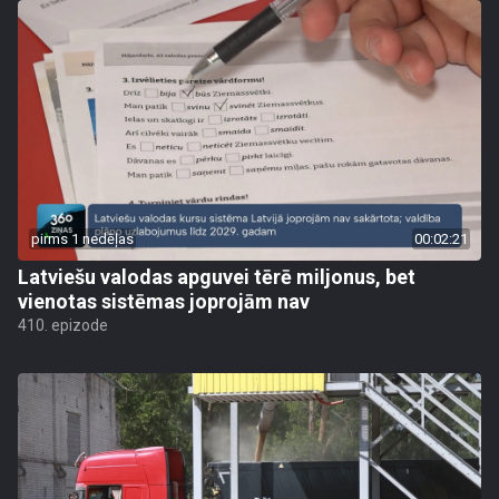
pirms 1 nedēļas
00:02:21
Latviešu valodas apguvei tērē miljonus, bet
vienotas sistēmas joprojām nav
410. epizode