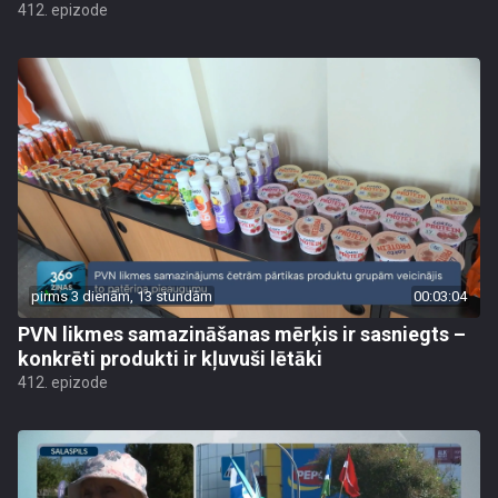
412. epizode
pirms 3 dienām, 13 stundām
00:03:04
PVN likmes samazināšanas mērķis ir sasniegts –
konkrēti produkti ir kļuvuši lētāki
412. epizode