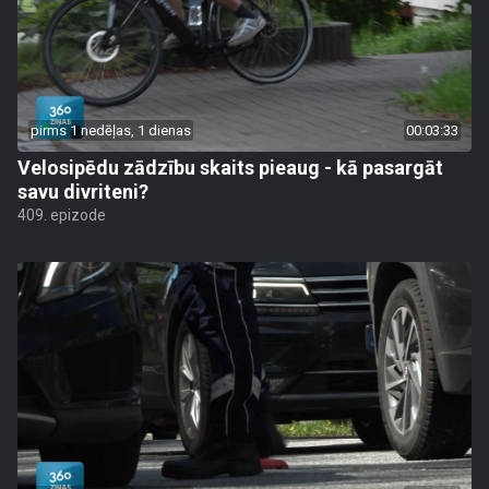
pirms 1 nedēļas, 1 dienas
00:03:33
Velosipēdu zādzību skaits pieaug - kā pasargāt
savu divriteni?
409. epizode