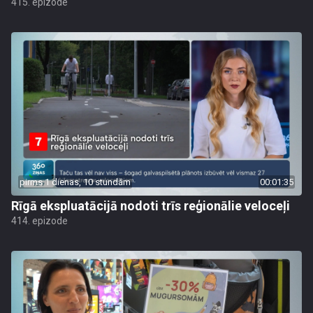
415. epizode
pirms 1 dienas, 10 stundām
00:01:35
Rīgā ekspluatācijā nodoti trīs reģionālie veloceļi
414. epizode