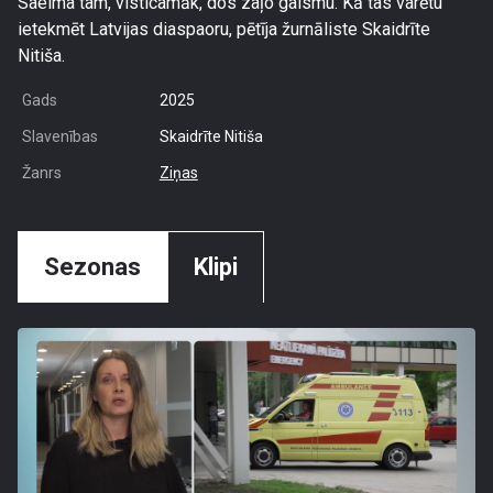
Saeima tam, visticamāk, dos zaļo gaismu. Kā tas varētu
ietekmēt Latvijas diaspaoru, pētīja žurnāliste Skaidrīte
Nitiša.
Gads
2025
Slavenības
Skaidrīte Nitiša
Žanrs
Ziņas
Sezonas
Klipi