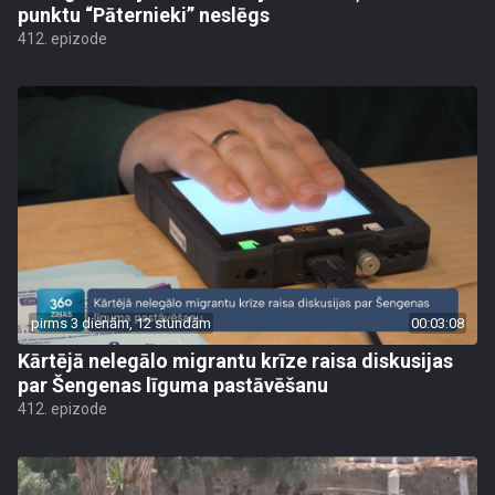
punktu “Pāternieki” neslēgs
412. epizode
pirms 3 dienām, 12 stundām
00:03:08
Kārtējā nelegālo migrantu krīze raisa diskusijas
par Šengenas līguma pastāvēšanu
412. epizode