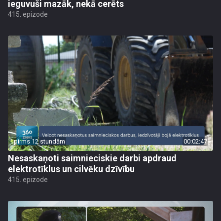
ieguvuši mazāk, nekā cerēts
415. epizode
pirms 12 stundām
00:02:47
Nesaskaņoti saimnieciskie darbi apdraud
elektrotīklus un cilvēku dzīvību
415. epizode