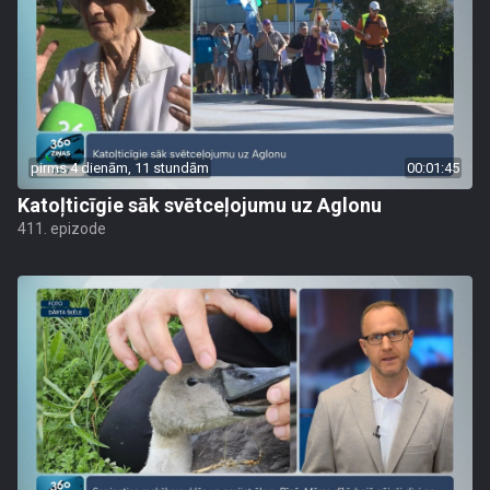
pirms 4 dienām, 11 stundām
00:01:45
Katoļticīgie sāk svētceļojumu uz Aglonu
411. epizode