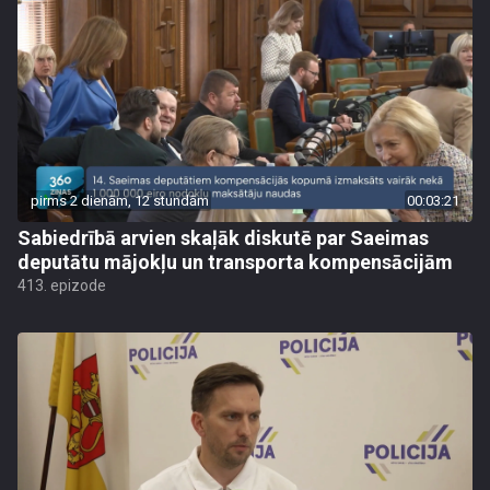
pirms 2 dienām, 12 stundām
00:03:21
Sabiedrībā arvien skaļāk diskutē par Saeimas
deputātu mājokļu un transporta kompensācijām
413. epizode