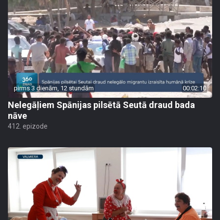
pirms 3 dienām, 12 stundām
00:02:10
Nelegāļiem Spānijas pilsētā Seutā draud bada
nāve
412. epizode