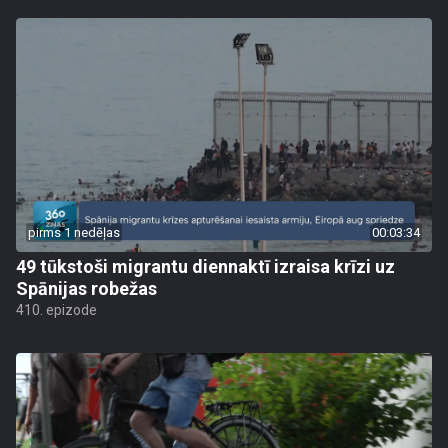
pirms 1 nedēļas
00:03:34
49 tūkstoši migrantu diennaktī izraisa krīzi uz
Spānijas robežas
410. epizode