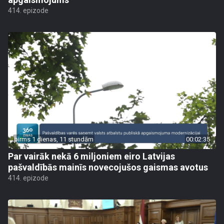
414. epizode
pirms 1 dienas, 11 stundām
00:02:35
Par vairāk nekā 6 miljoniem eiro Latvijas
pašvaldībās mainīs novecojušos gaismas avotus
414. epizode