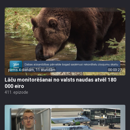
pirms 4 dienām, 11 stundām
00:03:27
Lāču monitorēšanai no valsts naudas atvēl 180
000 eiro
411. epizode