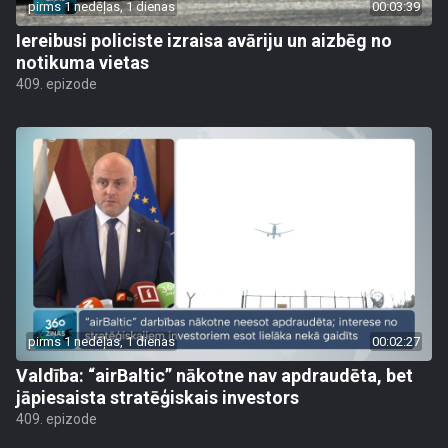
pirms 1 nedēļas, 1 dienas
00:03:39
Iereibusi policiste izraisa avāriju un aizbēg no
notikuma vietas
409. epizode
pirms 1 nedēļas, 1 dienas
00:02:27
Valdība: “airBaltic” nākotne nav apdraudēta, bet
jāpiesaista stratēģiskais investors
409. epizode