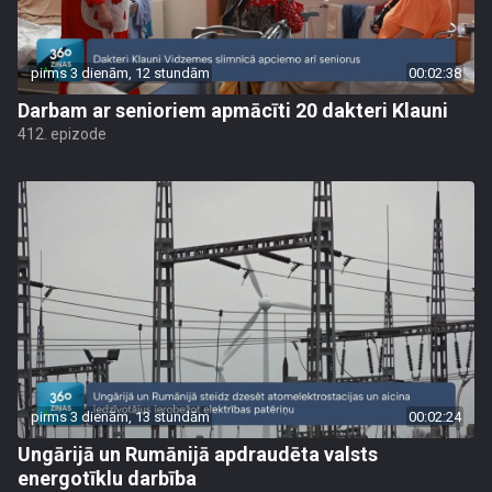
pirms 3 dienām, 12 stundām
00:02:38
Darbam ar senioriem apmācīti 20 dakteri Klauni
412. epizode
pirms 3 dienām, 13 stundām
00:02:24
Ungārijā un Rumānijā apdraudēta valsts
energotīklu darbība