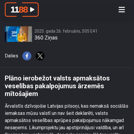
Plāno ierobežot valsts apmaksātos
veselības pakalpojumus ārzemēs
mītošajiem
2025. gada 26. februāris, S05 E41
360 Ziņas
Dalies
Plāno ierobežot valsts apmaksātos
veselības pakalpojumus ārzemēs
mītošajiem
Ārvalstīs dzīvojošie Latvijas pilsoņi, kas nemaksā sociālās
iemaksas mūsu valstī un nav šeit deklarēti, valsts
apmaksātos veselības aprūpes pakalpojumus nākamgad
nesaņems. Likumprojektu jau apstiprinājusi valdība, un arī