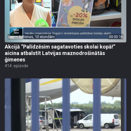
pirms 1 dienas, 10 stundām
00:03:16
Akcijā “Palīdzēsim sagatavoties skolai kopā!”
aicina atbalstīt Latvijas maznodrošinātās
ģimenes
414. epizode