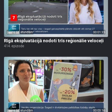
pirms 11 stundām
00:01:35
Rīgā ekspluatācijā nodoti trīs reģionālie veloceļi
414. epizode
pirms 11 stundām
00:03:16