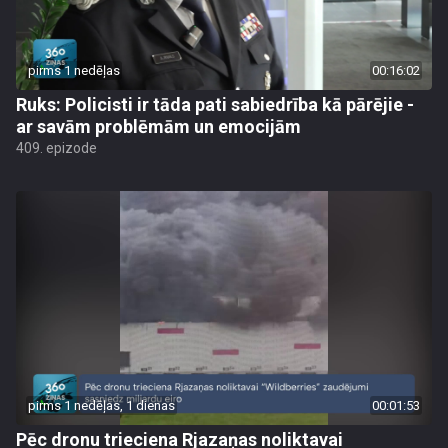
pirms 1 nedēļas
00:16:02
Ruks: Policisti ir tāda pati sabiedrība kā pārējie -
ar savām problēmām un emocijām
409. epizode
pirms 1 nedēļas, 1 dienas
00:01:53
Pēc dronu trieciena Rjazaņas noliktavai