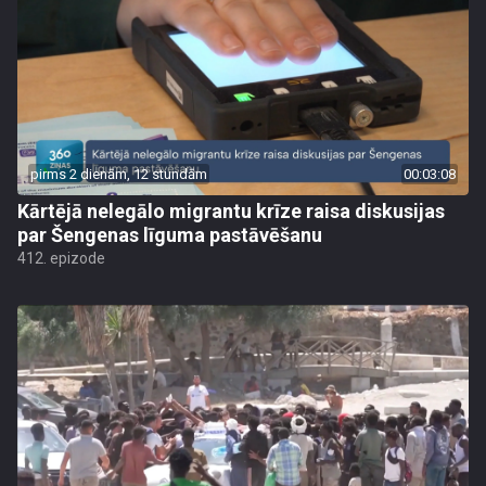
pirms 2 dienām, 12 stundām
00:03:08
Kārtējā nelegālo migrantu krīze raisa diskusijas
par Šengenas līguma pastāvēšanu
412. epizode