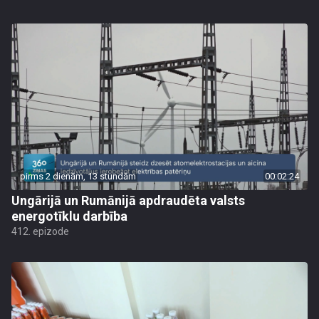
pirms 2 dienām, 13 stundām
00:02:24
Ungārijā un Rumānijā apdraudēta valsts
energotīklu darbība
412. epizode