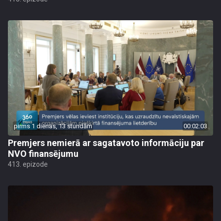
pirms 1 dienas, 13 stundām
00:02:03
Premjers nemierā ar sagatavoto informāciju par
NVO finansējumu
413. epizode