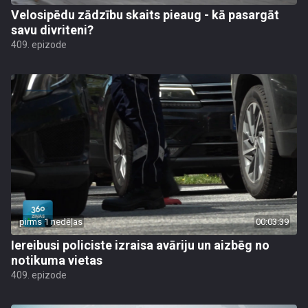
Velosipēdu zādzību skaits pieaug - kā pasargāt
savu divriteni?
409. epizode
pirms 1 nedēļas
00:03:39
Iereibusi policiste izraisa avāriju un aizbēg no
notikuma vietas
409. epizode