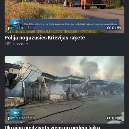
pirms 1 nedēļas
00:01:59
Polijā nogāzusies Krievijas raķete
409. epizode
pirms 1 nedēļas
00:01:58
Ukrainā piedzīvots viens no pēdējā laika