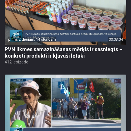
pirms 2 dienām, 14 stundām
00:03:04
PVN likmes samazināšanas mērķis ir sasniegts –
konkrēti produkti ir kļuvuši lētāki
412. epizode