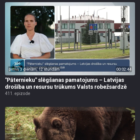
pirms 3 dienām, 12 stundām
00:02:44
"Pāternieku" slēgšanas pamatojums – Latvijas
drošība un resursu trūkums Valsts robežsardzē
411. epizode