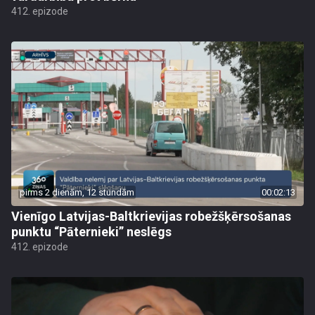
412. epizode
pirms 2 dienām, 12 stundām
00:02:13
Vienīgo Latvijas-Baltkrievijas robežšķērsošanas
punktu “Pāternieki” neslēgs
412. epizode