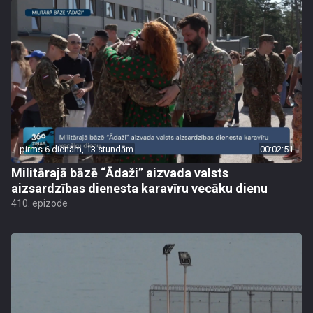
pirms 6 dienām, 13 stundām
00:02:51
Militārajā bāzē “Ādaži” aizvada valsts
aizsardzības dienesta karavīru vecāku dienu
410. epizode