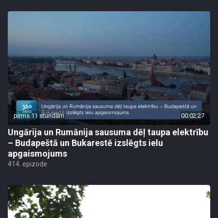
pirms 11 stundām
00:02:27
Ungārija un Rumānija sausuma dēļ taupa elektrību
– Budapeštā un Bukarestē izslēgts ielu
apgaismojums
414. epizode