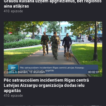
Graudu kulšana uzņem apgriezienus, bet reģionos
aina atšķiras
410. epizode
pirms 6 dienām, 13 stundām
00:02:01
Pēc satraucošiem incidentiem Rīgas centrā
Latvijas Aizsargu organizācija dodas ielu
apgaitās
410. epizode