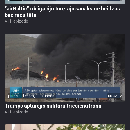
“airBaltic” obligāciju turētāju sanāksme beidzas
bez rezultāta
411. epizode
pirms 3 dienām, 13 stundām
00:02:12
Tramps apturējis militāru triecienu Irānai
411. epizode