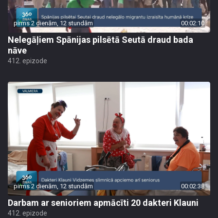
pirms 2 dienām, 12 stundām
00:02:10
Nelegāļiem Spānijas pilsētā Seutā draud bada
nāve
412. epizode
pirms 2 dienām, 12 stundām
00:02:38
Darbam ar senioriem apmācīti 20 dakteri Klauni
412. epizode