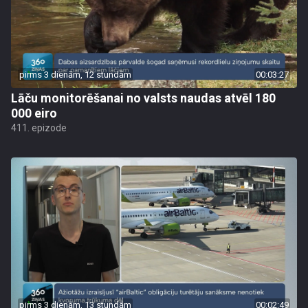
pirms 3 dienām, 12 stundām
00:03:27
Lāču monitorēšanai no valsts naudas atvēl 180
000 eiro
411. epizode
pirms 3 dienām, 13 stundām
00:02:49