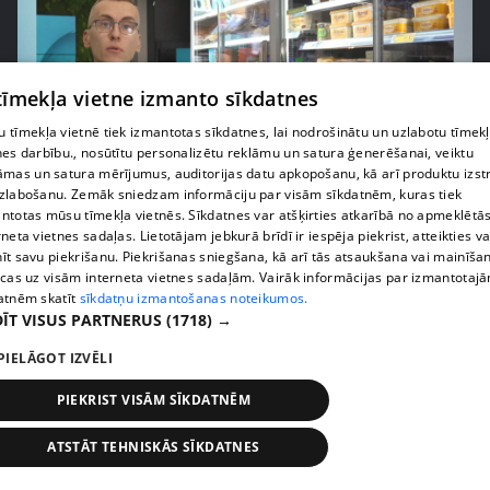
 tīmekļa vietne izmanto sīkdatnes
 tīmekļa vietnē tiek izmantotas sīkdatnes, lai nodrošinātu un uzlabotu tīmek
nes darbību., nosūtītu personalizētu reklāmu un satura ģenerēšanai, veiktu
āmas un satura mērījumus, auditorijas datu apkopošanu, kā arī produktu izst
zlabošanu. Zemāk sniedzam informāciju par visām sīkdatnēm, kuras tiek
pirms 1 nedēļas, 1 dienas
00:03:37
ntotas mūsu tīmekļa vietnēs. Sīkdatnes var atšķirties atkarībā no apmeklētā
Pārtiku pērkam vairāk, bet vai “zemo cenu grozs”
rneta vietnes sadaļas. Lietotājam jebkurā brīdī ir iespēja piekrist, atteikties va
tiešām samazina kopējo čeku?
īt savu piekrišanu. Piekrišanas sniegšana, kā arī tās atsaukšana vai mainīša
ecas uz visām interneta vietnes sadaļām. Vairāk informācijas par izmantotaj
408. epizode
atnēm skatīt
sīkdatņu izmantošanas noteikumos.
ĪT VISUS PARTNERUS
(1718) →
PIELĀGOT IZVĒLI
PIEKRIST VISĀM SĪKDATNĒM
ATSTĀT TEHNISKĀS SĪKDATNES