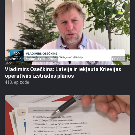
pirms 6 dienām, 11 stundām
00:03:23
Vladimirs Osečkins: Latvija ir iekļauta Krievijas
operatīvās izstrādes plānos
410. epizode