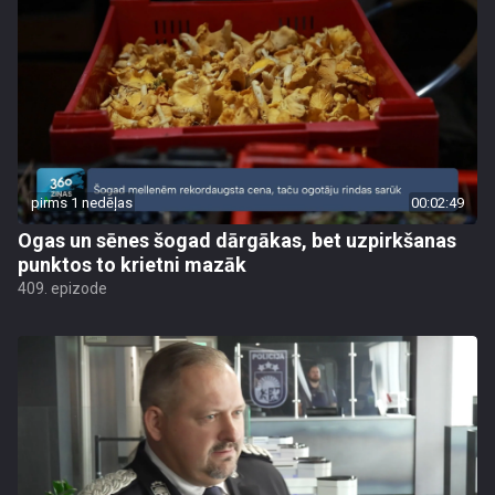
pirms 1 nedēļas
00:02:49
Ogas un sēnes šogad dārgākas, bet uzpirkšanas
punktos to krietni mazāk
409. epizode