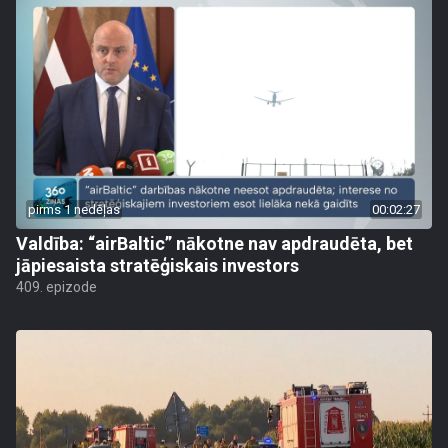
pirms 1 nedēļas
00:02:27
Valdība: “airBaltic” nākotne nav apdraudēta, bet
jāpiesaista stratēģiskais investors
409. epizode