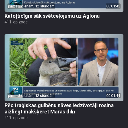
pirms 3 dienām, 12 stundām
00:01:45
Katoļticīgie sāk svētceļojumu uz Aglonu
411. epizode
pirms 3 dienām, 12 stundām
00:01:44
Pēc traģiskas gulbēnu nāves iedzīvotāji rosina
aizliegt makšķerēt Māras dīķī
411. epizode