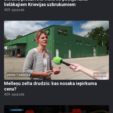
lielākajiem Krievijas uzbrukumiem
409. epizode
pirms 1 nedēļas
00:05:05
Melleņu zelta drudzis: kas nosaka iepirkuma
cenu?
409. epizode