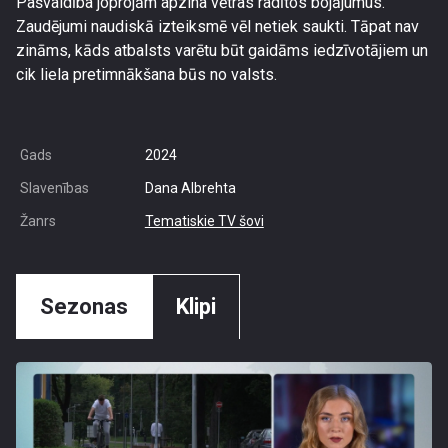
Pašvaldība joprojām apzina vētras radītos bojājumus.
Zaudējumi naudiskā izteiksmē vēl netiek saukti. Tāpat nav
zināms, kāds atbalsts varētu būt gaidāms iedzīvotājiem un
cik liela pretimnākšana būs no valsts.
Gads
2024
Slavenības
Dana Albrehta
Žanrs
Tematiskie TV šovi
Sezonas
Klipi