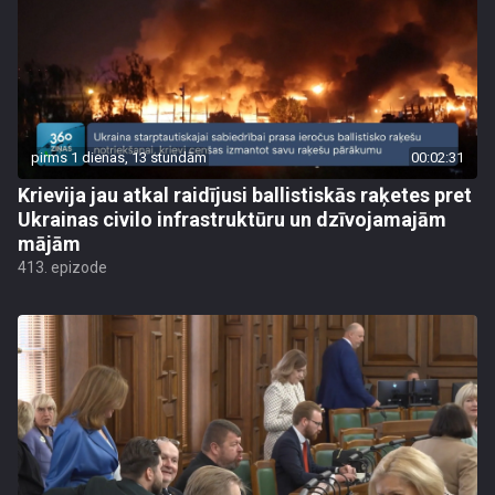
pirms 1 dienas, 13 stundām
00:02:31
Krievija jau atkal raidījusi ballistiskās raķetes pret
Ukrainas civilo infrastruktūru un dzīvojamajām
mājām
413. epizode