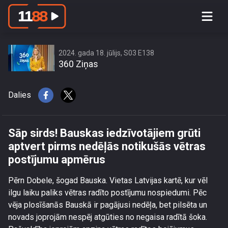
Sāp sirds! Bauskas iedzīvotājiem grūti
aptvert pirms nedēļās notikušās vētras
postījumu apmērus
2024. gada 18. jūlijs, S03 E138
360 Ziņas
Dalies
Sāp sirds! Bauskas iedzīvotājiem grūti
aptvert pirms nedēļās notikušās vētras
postījumu apmērus
Pērn Dobele, šogad Bauska. Vietas Latvijas kartē, kur vēl
ilgu laiku paliks vētras radīto postījumu nospiedumi. Pēc
vēja plosīšanās Bauskā ir pagājusi nedēļa, bet pilsēta un
novads joprojām nespēj atgūties no negaisa radītā šoka.