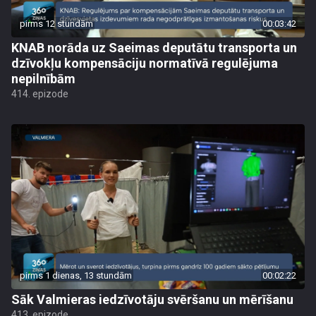
pirms 12 stundām
00:03:42
KNAB norāda uz Saeimas deputātu transporta un
dzīvokļu kompensāciju normatīvā regulējuma
nepilnībām
414. epizode
pirms 1 dienas, 13 stundām
00:02:22
Sāk Valmieras iedzīvotāju svēršanu un mērīšanu
413. epizode