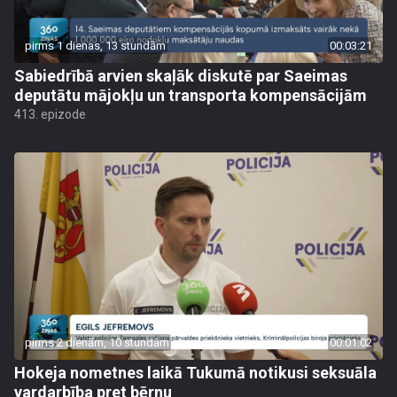
pirms 1 dienas, 13 stundām
00:03:21
Sabiedrībā arvien skaļāk diskutē par Saeimas
deputātu mājokļu un transporta kompensācijām
413. epizode
pirms 2 dienām, 10 stundām
00:01:02
Hokeja nometnes laikā Tukumā notikusi seksuāla
vardarbība pret bērnu