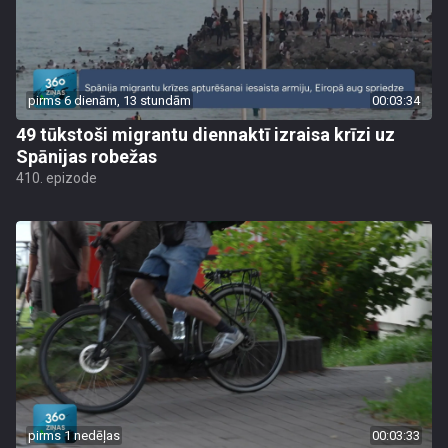
pirms 6 dienām, 13 stundām
00:03:34
49 tūkstoši migrantu diennaktī izraisa krīzi uz
Spānijas robežas
410. epizode
pirms 1 nedēļas
00:03:33