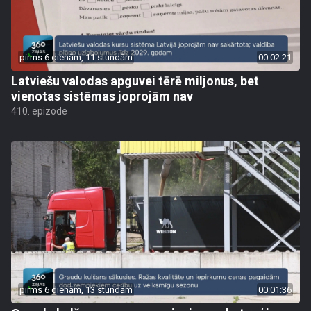
pirms 6 dienām, 11 stundām
00:02:21
Latviešu valodas apguvei tērē miljonus, bet
vienotas sistēmas joprojām nav
410. epizode
pirms 6 dienām, 13 stundām
00:01:36