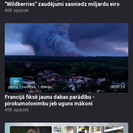
“Wildberries” zaudējumi sasniedz miljardu eiro
408. epizode
pirms 1 nedēļas, 1 dienas
00:01:29
Francijā fiksē jaunu dabas parādību -
pirokumolonimbu jeb uguns mākoni
408. epizode