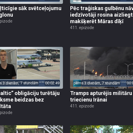
ļticīgie sāk svētceļojumu
Pēc traģiskas gulbēnu nā
glonu
iedzīvotāji rosina aizliegt
makšķerēt Māras dīķī
epizode
411. epizode
s 3 dienām, 7 stundām
00:02:49
pirms 3 dienām, 7 stundām
00:
altic” obligāciju turētāju
Tramps apturējis militāru
ksme beidzas bez
triecienu Irānai
ltāta
411. epizode
epizode