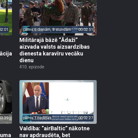
02:01
pirms 6 dienām, 8 stundām
00:02:51
Militārajā bāzē “Ādaži”
aizvada valsts aizsardzības
ācija
dienesta karavīru vecāku
dienu
410. epizode
03:39
pirms 1 nedēļas
00:02:27
Valdība: “airBaltic” nākotne
ikuma
nav apdraudēta, bet