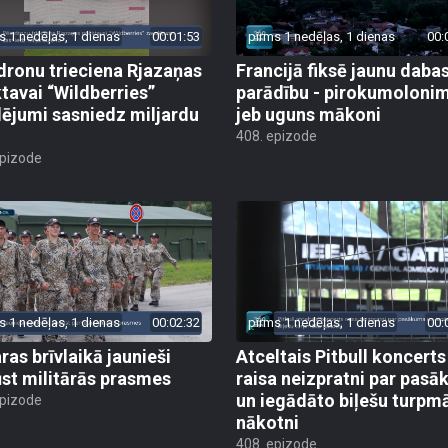
s 1 nedēļas, 1 dienas
00:01:53
pirms 1 nedēļas, 1 dienas
00:
dronu trieciena Rjazaņas
Francijā fiksē jaunu daba
ktavai “Wildberries”
parādību - pirokumoloni
ējumi sasniedz miljardu
jeb uguns mākoni
408. epizode
epizode
s 1 nedēļas, 1 dienas
00:02:32
pirms 1 nedēļas, 1 dienas
00:
ras brīvlaikā jaunieši
Atceltais Pitbull koncerts
st militārās prasmes
raisa neizpratni par pas
un iegādāto biļešu turpm
epizode
nākotni
408. epizode