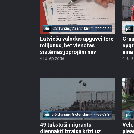
pirms 6 dienām, 5 stundām
00:02:21
pirm
Latviešu valodas apguvei tērē
Grau
miljonus, bet vienotas
apgr
sistēmas joprojām nav
aina
410. epizode
410. 
pirms 6 dienām, 8 stundām
00:03:34
pirm
49 tūkstoši migrantu
Velo
diennaktī izraisa krīzi uz
piea