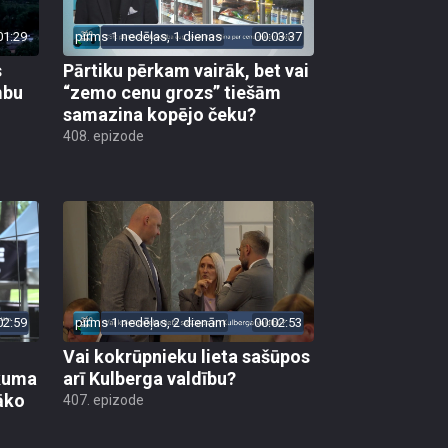
01:29
pirms 1 nedēļas, 1 dienas
00:03:37
s
Pārtiku pērkam vairāk, bet vai
mbu
“zemo cenu grozs” tiešām
samazina kopējo čeku?
408. epizode
02:59
pirms 1 nedēļas, 2 dienām
00:02:53
Vai kokrūpnieku lieta sašūpos
ākuma
arī Kulberga valdību?
āko
407. epizode