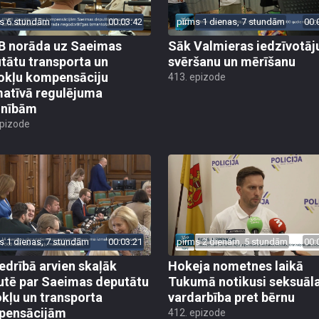
s 6 stundām
00:03:42
pirms 1 dienas, 7 stundām
00:
 norāda uz Saeimas
Sāk Valmieras iedzīvotāj
tātu transporta un
svēršanu un mērīšanu
okļu kompensāciju
413. epizode
atīvā regulējuma
lnībām
epizode
s 1 dienas, 7 stundām
00:03:21
pirms 2 dienām, 5 stundām
00:
edrībā arvien skaļāk
Hokeja nometnes laikā
utē par Saeimas deputātu
Tukumā notikusi seksuāl
kļu un transporta
vardarbība pret bērnu
pensācijām
412. epizode