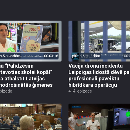
s 5 stundām
00:03:16
pirms 6 stundām
00:
jā “Palīdzēsim
Vācija drona incidentu
tavoties skolai kopā!”
Leipcigas lidostā dēvē pa
a atbalstīt Latvijas
profesionāli paveiktu
odrošinātās ģimenes
hibrīdkara operāciju
epizode
414. epizode