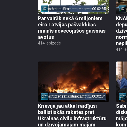
pirms 6 stundām
00:02:35
pirm
Par vairāk nekā 6 miljoniem
KNAB
eiro Latvijas pašvaldībās
depu
mainīs novecojušos gaismas
dzīv
avotus
norm
nepi
414. epizode
414. 
pirms 1 dienas, 7 stundām
00:02:31
pirm
Krievija jau atkal raidījusi
Sabi
ballistiskās raķetes pret
disk
Ukrainas civilo infrastruktūru
mājo
un dzīvojamajām mājām
kom