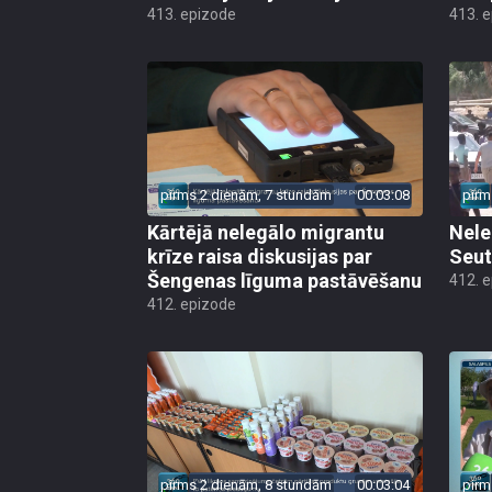
413. epizode
413. 
pirms 2 dienām, 7 stundām
00:03:08
pirm
Kārtējā nelegālo migrantu
Nele
krīze raisa diskusijas par
Seut
Šengenas līguma pastāvēšanu
412. 
412. epizode
pirms 2 dienām, 8 stundām
00:03:04
pirm