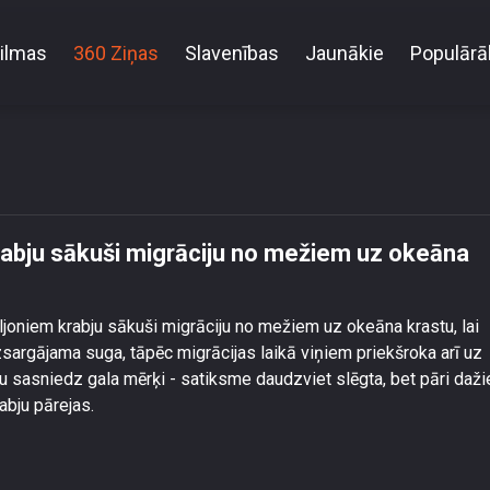
ilmas
360 Ziņas
Slavenības
Jaunākie
Populārā
alā miljoniem krabju sākuši migrāciju no mežiem u
abju sākuši migrāciju no mežiem uz okeāna
ljoniem krabju sākuši migrāciju no mežiem uz okeāna krastu, lai
izsargājama suga, tāpēc migrācijas laikā viņiem priekšroka arī uz
u sasniedz gala mērķi - satiksme daudzviet slēgta, bet pāri daž
abju pārejas.