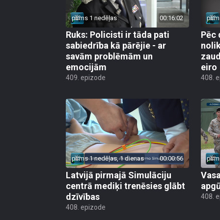
pirms 1 nedēļas
00:16:02
pirm
Ruks: Policisti ir tāda pati
Pēc 
sabiedrība kā pārējie - ar
noli
savām problēmām un
zaud
emocijām
eiro
409. epizode
408. 
pirms 1 nedēļas, 1 dienas
00:00:56
pirm
Latvijā pirmajā Simulāciju
Vasa
centrā mediķi trenēsies glābt
apgū
dzīvības
408. 
408. epizode