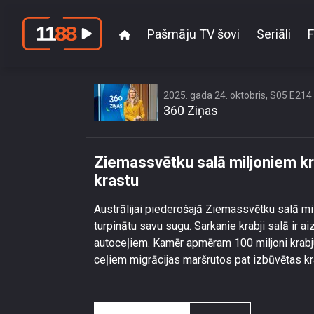
Pašmāju TV šovi
Seriāli
F
Ziemassvētku s
2025. gada 24. oktobris, S05 E214
360 Ziņas
Ziemassvētku salā miljoniem kr
krastu
Austrālijai piederošajā Ziemassvētku salā mi
turpinātu savu sugu. Sarkanie krabji salā ir a
autoceļiem. Kamēr apmēram 100 miljoni krabj
ceļiem migrācijas maršrutos pat izbūvētas kr