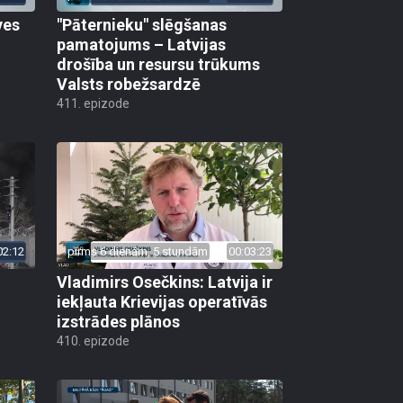
ves
"Pāternieku" slēgšanas
pamatojums – Latvijas
drošība un resursu trūkums
Valsts robežsardzē
411. epizode
02:12
pirms 6 dienām, 5 stundām
00:03:23
Vladimirs Osečkins: Latvija ir
iekļauta Krievijas operatīvās
izstrādes plānos
410. epizode