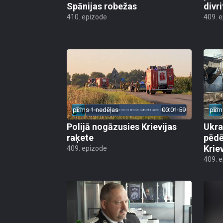
Spānijas robežas
divri
410. epizode
409. 
pirms 1 nedēļas
00:01:59
pirm
Polijā nogāzusies Krievijas
Ukra
raķete
pēdē
Krie
409. epizode
409. 