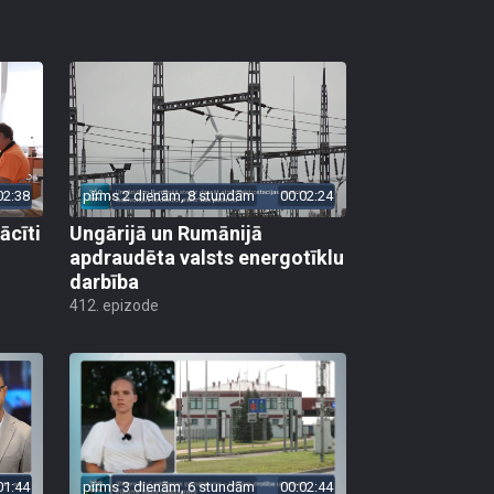
02:38
pirms 2 dienām, 8 stundām
00:02:24
ācīti
Ungārijā un Rumānijā
apdraudēta valsts energotīklu
darbība
412. epizode
01:44
pirms 3 dienām, 6 stundām
00:02:44