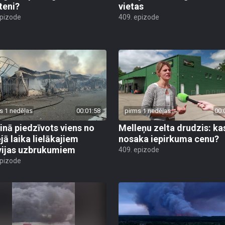
teni?
vietas
epizode
409. epizode
s 1 nedēļas
00:01:58
pirms 1 nedēļas
00:
inā piedzīvots viens no
Melleņu zelta drudzis: ka
jā laika lielākajiem
nosaka iepirkuma cenu?
vijas uzbrukumiem
409. epizode
epizode