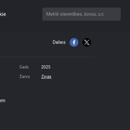
kie
Meklē slavenības, šovus, u.c.
z okeāna krastu
Dalies
Gads
2025
Žanrs
Ziņas
iem