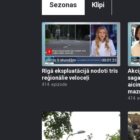
Sezonas
Klipi
pirms 5 stundām
00:01:35
pirm
Rīgā ekspluatācijā nodoti trīs
Akci
reģionālie veloceļi
saga
aicin
414. epizode
mazn
414. 