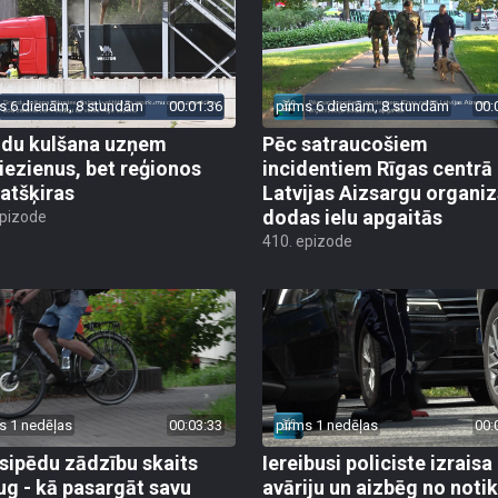
s 6 dienām, 8 stundām
00:01:36
pirms 6 dienām, 8 stundām
00:
du kulšana uzņem
Pēc satraucošiem
iezienus, bet reģionos
incidentiem Rīgas centrā
 atšķiras
Latvijas Aizsargu organiz
dodas ielu apgaitās
epizode
410. epizode
s 1 nedēļas
00:03:33
pirms 1 nedēļas
00:
sipēdu zādzību skaits
Iereibusi policiste izraisa
ug - kā pasargāt savu
avāriju un aizbēg no not