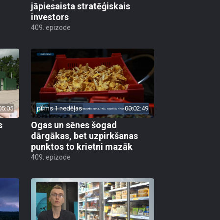
jāpiesaista stratēģiskais
investors
409. epizode
05:05
pirms 1 nedēļas
00:02:49
s
Ogas un sēnes šogad
dārgākas, bet uzpirkšanas
punktos to krietni mazāk
409. epizode