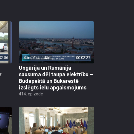
02:56
pirms 6 stundām
00:02:27
Ungārija un Rumānija
r
sausuma dēļ taupa elektrību –
Budapeštā un Bukarestē
izslēgts ielu apgaismojums
414. epizode