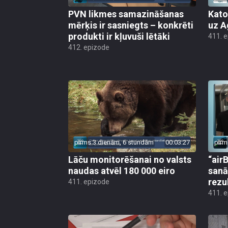
PVN likmes samazināšanas
Kato
mērķis ir sasniegts – konkrēti
uz A
produkti ir kļuvuši lētāki
411. 
412. epizode
pirms 3 dienām, 6 stundām
00:03:27
pirm
Lāču monitorēšanai no valsts
“airB
naudas atvēl 180 000 eiro
sanā
rezu
411. epizode
411. 