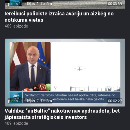
pirms 1 nedēļas, 2 dienām
00:03:39
Iereibusi policiste izraisa avāriju un aizbēg no
notikuma vietas
409. epizode
pirms 1 nedēļas, 2 dienām
00:02:27
Valdība: “airBaltic” nākotne nav apdraudēta, bet
jāpiesaista stratēģiskais investors
409. epizode