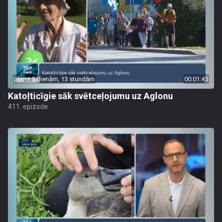
pirms 5 dienām, 13 stundām
00:01:45
Katoļticīgie sāk svētceļojumu uz Aglonu
411. epizode