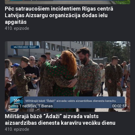
Pēc satraucošiem incidentiem Rīgas centrā
Latvijas Aizsargu organizācija dodas ielu
apgaitās
410. epizode
pirms 1 nedēļas, 1 dienas
00:02:51
Militārajā bāzē “Ādaži” aizvada valsts
aizsardzības dienesta karavīru vecāku dienu
410. epizode