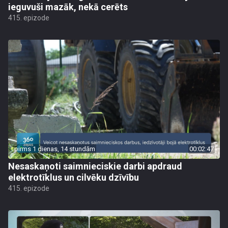
ieguvuši mazāk, nekā cerēts
415. epizode
pirms 1 dienas, 14 stundām
00:02:47
Nesaskaņoti saimnieciskie darbi apdraud
elektrotīklus un cilvēku dzīvību
415. epizode