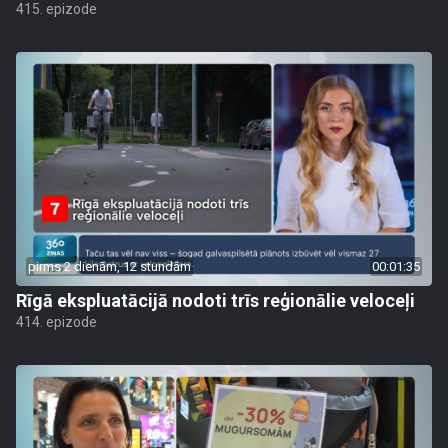
415. epizode
pirms 2 dienām, 12 stundām
00:01:35
Rīgā ekspluatācijā nodoti trīs reģionālie veloceļi
414. epizode