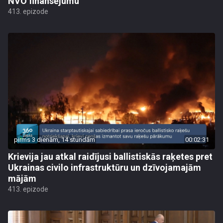
NVO finansējumu
413. epizode
pirms 3 dienām, 14 stundām
00:02:31
Krievija jau atkal raidījusi ballistiskās raķetes pret
Ukrainas civilo infrastruktūru un dzīvojamajām
mājām
413. epizode