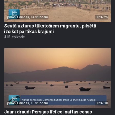
pirms 1 dienas, 14 stundām
00:02:25
Seutā uzturas tūkstošiem migrantu, pilsētā
izsīkst pārtikas krājumi
415. epizode
pirms 1 dienas, 15 stundām
00:02:18
Jauni draudi Persijas līcī ceļ naftas cenas