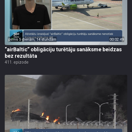
pirms 5 dienām, 14 stundām
00:02:49
“airBaltic” obligāciju turētāju sanāksme beidzas
bez rezultāta
411. epizode