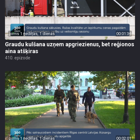
pirms 1 nedēļas, 1 dienas
00:01:36
Graudu kulšana uzņem apgriezienus, bet reģionos
aina atšķiras
410. epizode
pirms 1 nedēļas, 1 dienas
00:02:01