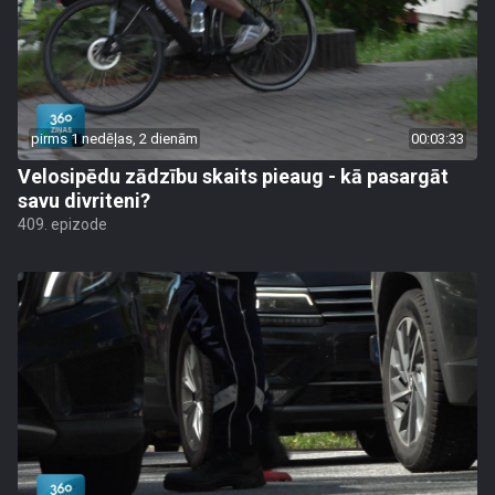
pirms 1 nedēļas, 2 dienām
00:03:33
Velosipēdu zādzību skaits pieaug - kā pasargāt
savu divriteni?
409. epizode