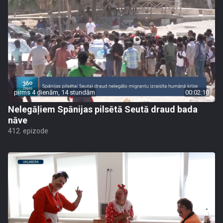
pirms 4 dienām, 14 stundām
00:02:10
Nelegāļiem Spānijas pilsētā Seutā draud bada
nāve
412. epizode