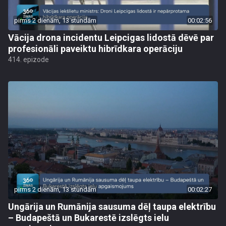
pirms 2 dienām, 13 stundām
00:02:56
Vācija drona incidentu Leipcigas lidostā dēvē par
profesionāli paveiktu hibrīdkara operāciju
414. epizode
pirms 2 dienām, 13 stundām
00:02:27
Ungārija un Rumānija sausuma dēļ taupa elektrību
– Budapeštā un Bukarestē izslēgts ielu