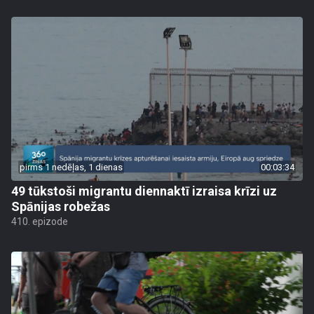
pirms 1 nedēļas, 1 dienas
00:03:34
49 tūkstoši migrantu diennaktī izraisa krīzi uz
Spānijas robežas
410. epizode