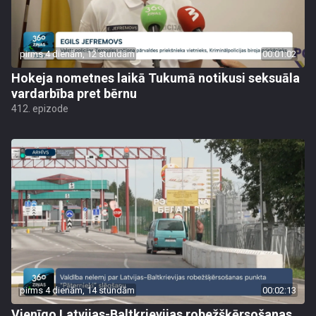
pirms 4 dienām, 12 stundām
00:01:02
Hokeja nometnes laikā Tukumā notikusi seksuāla
vardarbība pret bērnu
412. epizode
pirms 4 dienām, 14 stundām
00:02:13
Vienīgo Latvijas-Baltkrievijas robežšķērsošanas