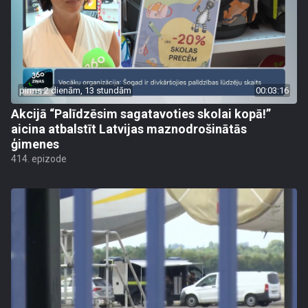
pirms 2 dienām, 13 stundām
00:03:16
Akcijā “Palīdzēsim sagatavoties skolai kopā!”
aicina atbalstīt Latvijas maznodrošinātās
ģimenes
414. epizode