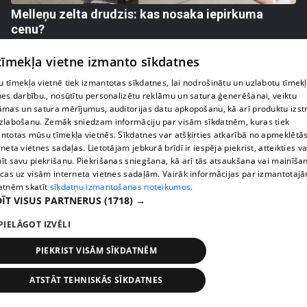
Melleņu zelta drudzis: kas nosaka iepirkuma
cenu?
409. epizode
 tīmekļa vietne izmanto sīkdatnes
 tīmekļa vietnē tiek izmantotas sīkdatnes, lai nodrošinātu un uzlabotu tīmek
nes darbību., nosūtītu personalizētu reklāmu un satura ģenerēšanai, veiktu
āmas un satura mērījumus, auditorijas datu apkopošanu, kā arī produktu izst
zlabošanu. Zemāk sniedzam informāciju par visām sīkdatnēm, kuras tiek
ntotas mūsu tīmekļa vietnēs. Sīkdatnes var atšķirties atkarībā no apmeklētā
rneta vietnes sadaļas. Lietotājam jebkurā brīdī ir iespēja piekrist, atteikties va
īt savu piekrišanu. Piekrišanas sniegšana, kā arī tās atsaukšana vai mainīša
ecas uz visām interneta vietnes sadaļām. Vairāk informācijas par izmantotaj
atnēm skatīt
sīkdatņu izmantošanas noteikumos.
ĪT VISUS PARTNERUS
(1718) →
pirms 1 nedēļas, 2 dienām
00:02:49
PIELĀGOT IZVĒLI
Ogas un sēnes šogad dārgākas, bet uzpirkšanas
PIEKRIST VISĀM SĪKDATNĒM
punktos to krietni mazāk
409. epizode
ATSTĀT TEHNISKĀS SĪKDATNES