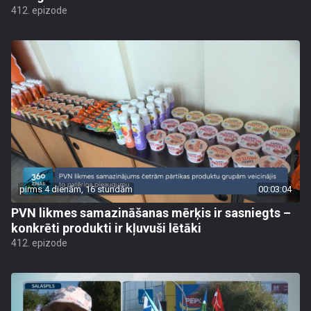
412. epizode
pirms 4 dienām, 16 stundām
00:03:04
PVN likmes samazināšanas mērķis ir sasniegts –
konkrēti produkti ir kļuvuši lētāki
412. epizode