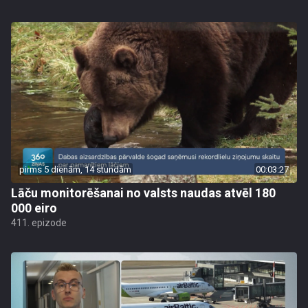
pirms 5 dienām, 14 stundām
00:03:27
Lāču monitorēšanai no valsts naudas atvēl 180
000 eiro
411. epizode