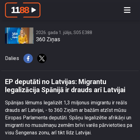
EP deputāti no Latvijas: Migrantu
legalizācija Spānijā ir drauds arī
Latvijai
2026. gada 1. jūlijs, S05 E388
360 Ziņas
Dalies
EP deputāti no Latvijas: Migrantu
legalizācija Spānijā ir drauds arī Latvijai
Spānijas lēmums legalizēt 1,3 miljonus imigrantu ir reāls
drauds arī Latvijai, - to 360 Ziņām ar bažām atzīst mūsu
Eiropas Parlamenta deputāti. Spāņu legalizētie afrikāņi un
imigranti no musulmaņu zemēm brīvi varēs pārvietoties pa
visu Šengenas zonu, arī tikt līdz Latvijai.