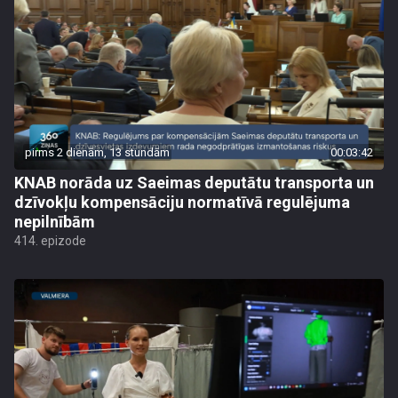
pirms 2 dienām, 13 stundām
00:03:42
KNAB norāda uz Saeimas deputātu transporta un
dzīvokļu kompensāciju normatīvā regulējuma
nepilnībām
414. epizode