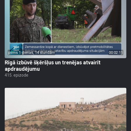
pirms 1 dienas, 14 stundām
00:02:11
Rīgā izbūvē šķēršļus un trenējas atvairīt
apdraudējumu
415. epizode