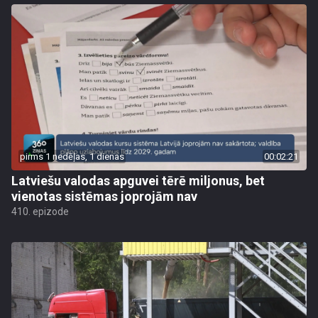
pirms 1 nedēļas, 1 dienas
00:02:21
Latviešu valodas apguvei tērē miljonus, bet
vienotas sistēmas joprojām nav
410. epizode