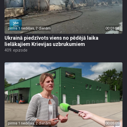
pirms 1 nedēļas, 2 dienām
00:01:58
Ukrainā piedzīvots viens no pēdējā laika
lielākajiem Krievijas uzbrukumiem
409. epizode
pirms 1 nedēļas, 2 dienām
00:05:05