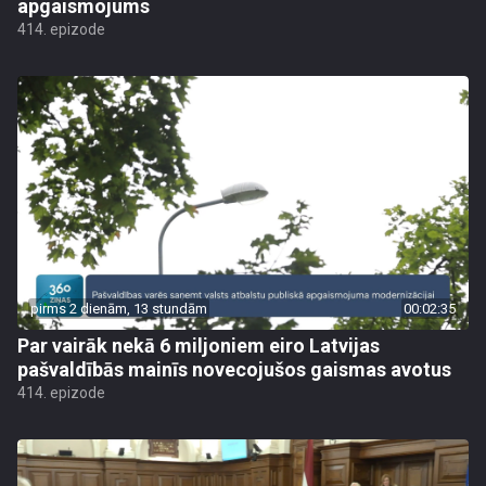
apgaismojums
414. epizode
pirms 2 dienām, 13 stundām
00:02:35
Par vairāk nekā 6 miljoniem eiro Latvijas
pašvaldībās mainīs novecojušos gaismas avotus
414. epizode