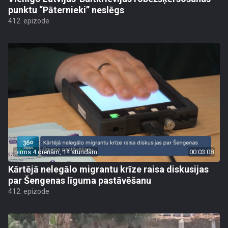
punktu “Pāternieki” neslēgs
412. epizode
pirms 4 dienām, 14 stundām
00:03:08
Kārtējā nelegālo migrantu krīze raisa diskusijas
par Šengenas līguma pastāvēšanu
412. epizode