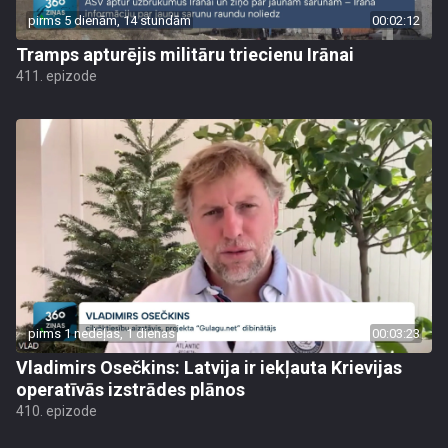
pirms 5 dienām, 14 stundām
00:02:12
Tramps apturējis militāru triecienu Irānai
411. epizode
pirms 1 nedēļas, 1 dienas
00:03:23
Vladimirs Osečkins: Latvija ir iekļauta Krievijas
operatīvās izstrādes plānos
410. epizode