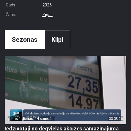
Gads
2026
Žanrs
Ziņas
Sezonas
Klipi
pirms 1 dienas, 14 stundām
00:03:26
Iedzīvotāji no degvielas akcīzes samazinājuma