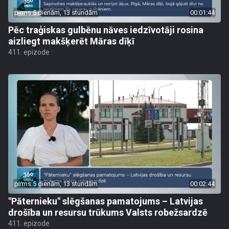
pirms 5 dienām, 13 stundām
00:01:44
Pēc traģiskas gulbēnu nāves iedzīvotāji rosina
aizliegt makšķerēt Māras dīķī
411. epizode
pirms 5 dienām, 13 stundām
00:02:44
"Pāternieku" slēgšanas pamatojums – Latvijas
drošība un resursu trūkums Valsts robežsardzē
411. epizode