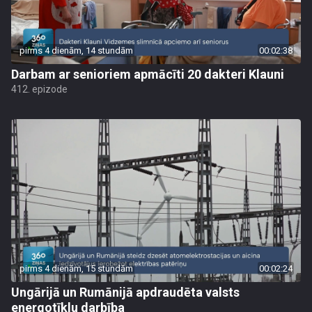
pirms 4 dienām, 14 stundām
00:02:38
Darbam ar senioriem apmācīti 20 dakteri Klauni
412. epizode
pirms 4 dienām, 15 stundām
00:02:24
Ungārijā un Rumānijā apdraudēta valsts
energotīklu darbība