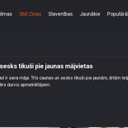
ilmas
360 Ziņas
Slavenības
Jaunākie
Populārā
es dabas taku caunas un sesks tikuši pie jaunas mā
sesks tikuši pie jaunas mājvietas
 ir sava māja. Trīs caunas un sesks tikuši pie jaunām, ērtām te
ērs durvis apmeklētājiem.