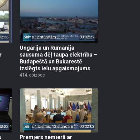
02:56
pirms 12 stundām
00:02:27
Ungārija un Rumānija
r
sausuma dēļ taupa elektrību –
Budapeštā un Bukarestē
izslēgts ielu apgaismojums
414. epizode
02:22
pirms 1 dienas, 13 stundām
00:02:03
u
Premjers nemierā ar