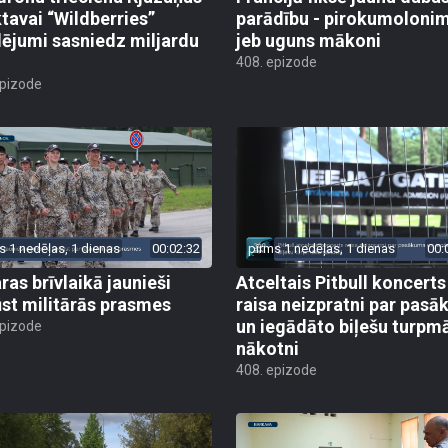
ktavai “Wildberries”
parādību - pirokumoloni
ējumi sasniedz miljardu
jeb uguns mākoni
408. epizode
epizode
s 1 nedēļas, 1 dienas
00:02:32
pirms 1 nedēļas, 1 dienas
00:
ras brīvlaikā jaunieši
Atceltais Pitbull koncerts
st militārās prasmes
raisa neizpratni par pas
un iegādāto biļešu turpm
epizode
nākotni
408. epizode