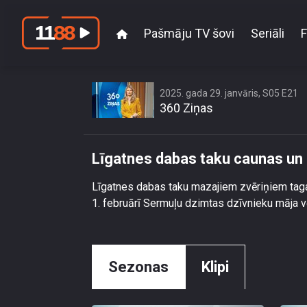
Pašmāju TV šovi
Seriāli
F
Līgatn
2025. gada 29. janvāris, S05 E21
360 Ziņas
Līgatnes dabas taku caunas un 
Līgatnes dabas taku mazajiem zvēriņiem tagad
1. februārī Sermuļu dzimtas dzīvnieku māja v
Sezonas
Klipi