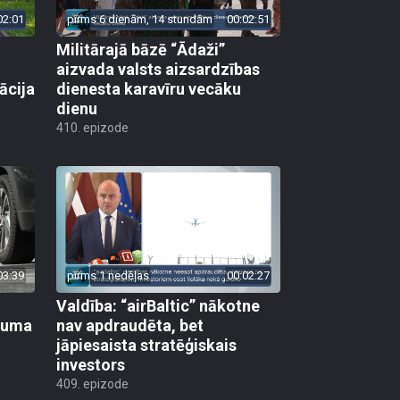
02:01
pirms 6 dienām, 14 stundām
00:02:51
Militārajā bāzē “Ādaži”
aizvada valsts aizsardzības
ācija
dienesta karavīru vecāku
dienu
410. epizode
03:39
pirms 1 nedēļas
00:02:27
Valdība: “airBaltic” nākotne
ikuma
nav apdraudēta, bet
jāpiesaista stratēģiskais
investors
409. epizode