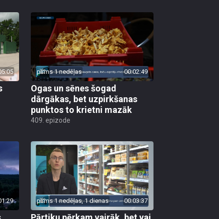
05:05
pirms 1 nedēļas
00:02:49
s
Ogas un sēnes šogad
dārgākas, bet uzpirkšanas
punktos to krietni mazāk
409. epizode
01:29
pirms 1 nedēļas, 1 dienas
00:03:37
s
Pārtiku pērkam vairāk, bet vai