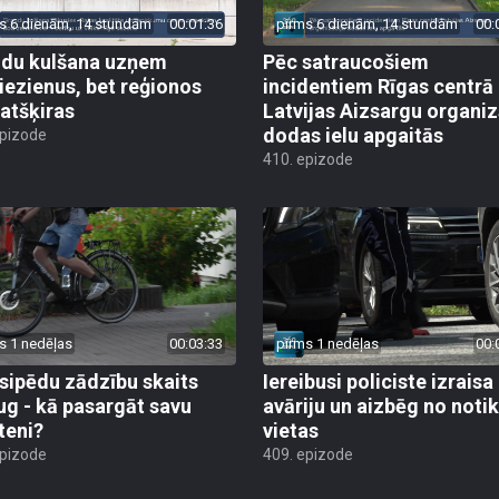
s 6 dienām, 14 stundām
00:01:36
pirms 6 dienām, 14 stundām
00:
du kulšana uzņem
Pēc satraucošiem
iezienus, bet reģionos
incidentiem Rīgas centrā
 atšķiras
Latvijas Aizsargu organiz
dodas ielu apgaitās
epizode
410. epizode
s 1 nedēļas
00:03:33
pirms 1 nedēļas
00:
sipēdu zādzību skaits
Iereibusi policiste izraisa
ug - kā pasargāt savu
avāriju un aizbēg no not
teni?
vietas
epizode
409. epizode