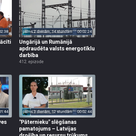
02:38
pirms 2 dienām, 14 stundām
00:02:24
ācīti
Ungārijā un Rumānijā
apdraudēta valsts energotīklu
darbība
412. epizode
01:44
pirms 3 dienām, 12 stundām
00:02:44
ves
"Pāternieku" slēgšanas
pamatojums – Latvijas
drošība un resursu trūkums