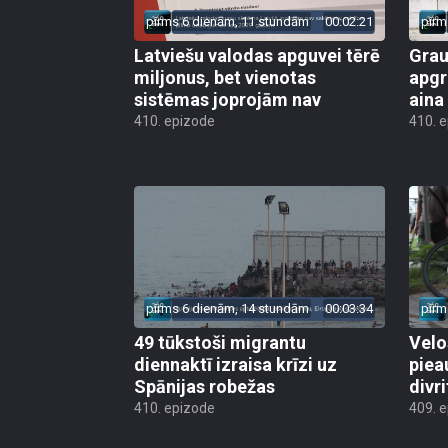
pirms 6 dienām, 11 stundām
00:02:21
pirm
Latviešu valodas apguvei tērē
Grau
miljonus, bet vienotas
apgr
sistēmas joprojām nav
aina
410. epizode
410. 
pirms 6 dienām, 14 stundām
00:03:34
pirm
49 tūkstoši migrantu
Velo
diennaktī izraisa krīzi uz
piea
Spānijas robežas
divri
410. epizode
409. 