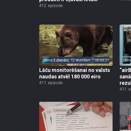
412. epizode
pirms 3 dienām, 12 stundām
00:03:27
pirm
Lāču monitorēšanai no valsts
“airB
naudas atvēl 180 000 eiro
sanā
rezu
411. epizode
411. 