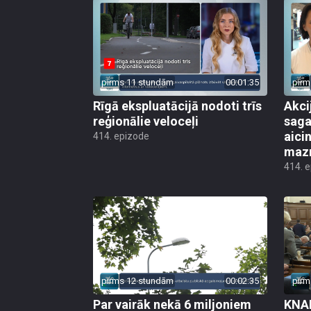
pirms 11 stundām
00:01:35
pirm
Rīgā ekspluatācijā nodoti trīs
Akci
reģionālie veloceļi
saga
aicin
414. epizode
mazn
414. 
pirms 12 stundām
00:02:35
pirm
Par vairāk nekā 6 miljoniem
KNAB