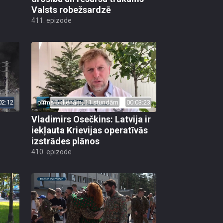
Valsts robežsardzē
411. epizode
02:12
pirms 6 dienām, 11 stundām
00:03:23
Vladimirs Osečkins: Latvija ir
iekļauta Krievijas operatīvās
izstrādes plānos
410. epizode