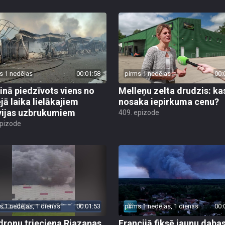
s 1 nedēļas
00:01:58
pirms 1 nedēļas
00:
inā piedzīvots viens no
Melleņu zelta drudzis: ka
jā laika lielākajiem
nosaka iepirkuma cenu?
vijas uzbrukumiem
409. epizode
epizode
s 1 nedēļas, 1 dienas
00:01:53
pirms 1 nedēļas, 1 dienas
00:
dronu trieciena Rjazaņas
Francijā fiksē jaunu daba