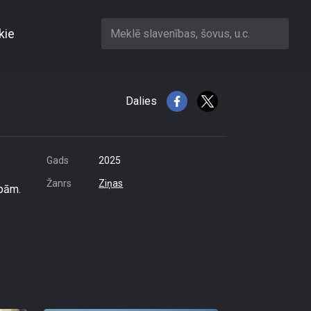
kie
Meklē slavenības, šovus, u.c.
jvietas
Dalies
Gads
2025
Žanrs
Ziņas
lpām.