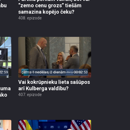
mbu
“zemo cenu grozs” tiešām
samazina kopējo čeku?
408. epizode
02:59
pirms 1 nedēļas, 2 dienām
00:02:53
Vai kokrūpnieku lieta sašūpos
ākuma
arī Kulberga valdību?
āko
407. epizode