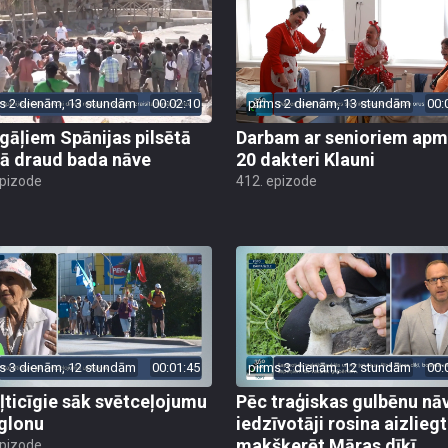
s 2 dienām, 13 stundām
00:02:10
pirms 2 dienām, 13 stundām
00:
gāļiem Spānijas pilsētā
Darbam ar senioriem apm
ā draud bada nāve
20 dakteri Klauni
epizode
412. epizode
s 3 dienām, 12 stundām
00:01:45
pirms 3 dienām, 12 stundām
00:
ļticīgie sāk svētceļojumu
Pēc traģiskas gulbēnu nā
glonu
iedzīvotāji rosina aizliegt
makšķerēt Māras dīķī
epizode