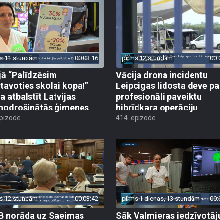
s 11 stundām
00:03:16
pirms 12 stundām
00:
jā “Palīdzēsim
Vācija drona incidentu
tavoties skolai kopā!”
Leipcigas lidostā dēvē pa
a atbalstīt Latvijas
profesionāli paveiktu
odrošinātās ģimenes
hibrīdkara operāciju
epizode
414. epizode
s 12 stundām
00:03:42
pirms 1 dienas, 13 stundām
00:
 norāda uz Saeimas
Sāk Valmieras iedzīvotāj