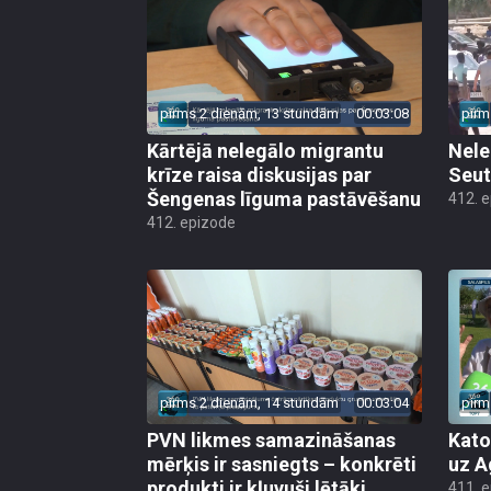
pirms 2 dienām, 13 stundām
00:03:08
pirm
Kārtējā nelegālo migrantu
Nele
krīze raisa diskusijas par
Seut
Šengenas līguma pastāvēšanu
412. 
412. epizode
pirms 2 dienām, 14 stundām
00:03:04
pirm
PVN likmes samazināšanas
Kato
mērķis ir sasniegts – konkrēti
uz A
produkti ir kļuvuši lētāki
411. 