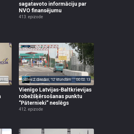
sagatavoto informāciju par
NVO finansējumu
413. epizode
01:02
pirms 2 dienām, 12 stundām
00:02:13
Vienīgo Latvijas-Baltkrievijas
a
robežšķērsošanas punktu
“Pāternieki” neslēgs
412. epizode