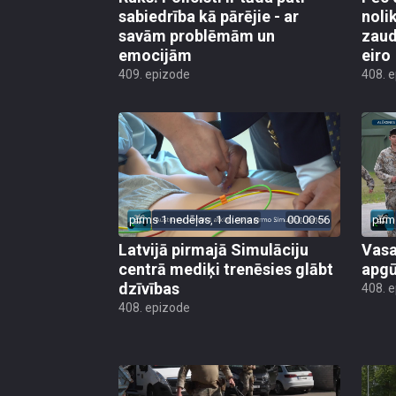
sabiedrība kā pārējie - ar
noli
savām problēmām un
zaud
emocijām
eiro
409. epizode
408. 
pirms 1 nedēļas, 1 dienas
00:00:56
pirm
Latvijā pirmajā Simulāciju
Vasa
centrā mediķi trenēsies glābt
apgū
dzīvības
408. 
408. epizode