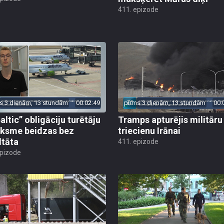
411. epizode
s 3 dienām, 13 stundām
00:02:49
pirms 3 dienām, 13 stundām
00:
altic” obligāciju turētāju
Tramps apturējis militāru
ksme beidzas bez
triecienu Irānai
ltāta
411. epizode
epizode