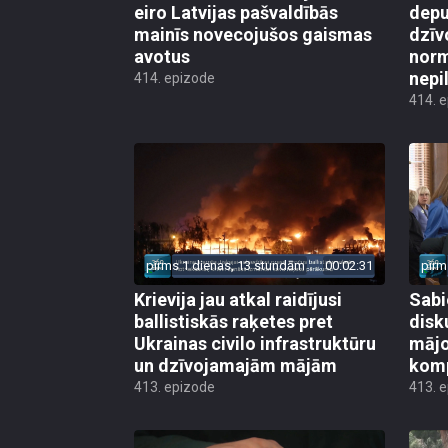
eiro Latvijas pašvaldībās
depu
mainīs novecojušos gaismas
dzīv
avotus
norm
nepi
414. epizode
414. 
pirms 1 dienas, 13 stundām
00:02:31
pirm
Krievija jau atkal raidījusi
Sabi
ballistiskās raķetes pret
disk
Ukrainas civilo infrastruktūru
mājo
un dzīvojamajām mājām
kom
413. epizode
413. 