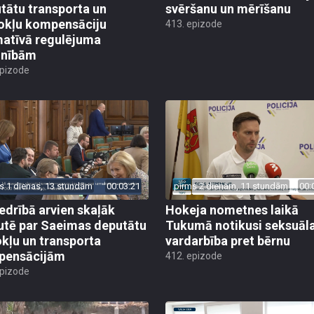
tātu transporta un
svēršanu un mērīšanu
okļu kompensāciju
413. epizode
atīvā regulējuma
lnībām
epizode
s 1 dienas, 13 stundām
00:03:21
pirms 2 dienām, 11 stundām
00:
edrībā arvien skaļāk
Hokeja nometnes laikā
utē par Saeimas deputātu
Tukumā notikusi seksuāl
kļu un transporta
vardarbība pret bērnu
pensācijām
412. epizode
epizode