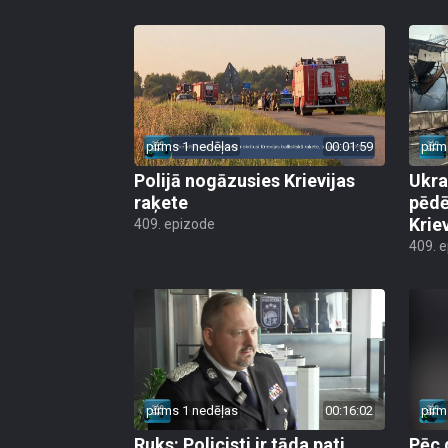
pirms 1 nedēļas
00:01:59
pirm
Polijā nogāzusies Krievijas
Ukra
raķete
pēdē
Krie
409. epizode
409. 
pirms 1 nedēļas
00:16:02
pirm
Ruks: Policisti ir tāda pati
Pēc 