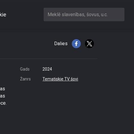
kie
Meklē slavenības, šovus, u.c.
tāli!
Dalies
Gads
2024
Žanrs
Tematiskie TV šovi
bas
das
ece.