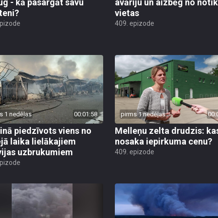
ug - kā pasargāt savu
avāriju un aizbēg no not
teni?
vietas
epizode
409. epizode
s 1 nedēļas
00:01:58
pirms 1 nedēļas
00:
inā piedzīvots viens no
Melleņu zelta drudzis: ka
jā laika lielākajiem
nosaka iepirkuma cenu?
vijas uzbrukumiem
409. epizode
epizode