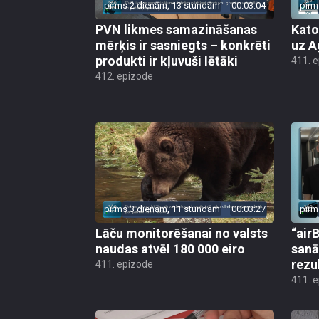
pirms 2 dienām, 13 stundām
00:03:04
pirm
PVN likmes samazināšanas
Kato
mērķis ir sasniegts – konkrēti
uz A
produkti ir kļuvuši lētāki
411. 
412. epizode
pirms 3 dienām, 11 stundām
00:03:27
pirm
Lāču monitorēšanai no valsts
“airB
naudas atvēl 180 000 eiro
sanā
rezu
411. epizode
411. 