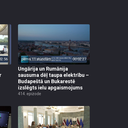
02:56
pirms 11 stundām
00:02:27
Ungārija un Rumānija
r
sausuma dēļ taupa elektrību –
Budapeštā un Bukarestē
izslēgts ielu apgaismojums
414. epizode