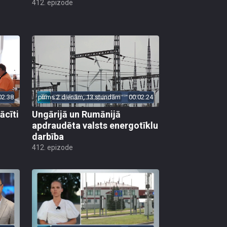
412. epizode
02:38
pirms 2 dienām, 13 stundām
00:02:24
ācīti
Ungārijā un Rumānijā
apdraudēta valsts energotīklu
darbība
412. epizode