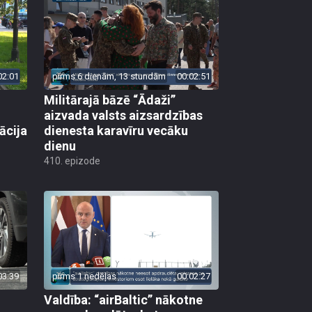
02:01
pirms 6 dienām, 13 stundām
00:02:51
Militārajā bāzē “Ādaži”
aizvada valsts aizsardzības
ācija
dienesta karavīru vecāku
dienu
410. epizode
03:39
pirms 1 nedēļas
00:02:27
Valdība: “airBaltic” nākotne