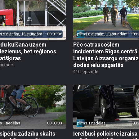
s 6 dienām, 13 stundām
00:01:36
pirms 6 dienām, 13 stundām
00:
du kulšana uzņem
Pēc satraucošiem
iezienus, bet reģionos
incidentiem Rīgas centrā
 atšķiras
Latvijas Aizsargu organiz
dodas ielu apgaitās
epizode
410. epizode
s 1 nedēļas
00:03:33
pirms 1 nedēļas
00:
sipēdu zādzību skaits
Iereibusi policiste izraisa