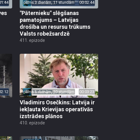
01:44
pirms 3 dienām, 11 stundām
00:02:44
ves
"Pāternieku" slēgšanas
pamatojums – Latvijas
drošība un resursu trūkums
Valsts robežsardzē
411. epizode
02:12
pirms 6 dienām, 10 stundām
00:03:23
Vladimirs Osečkins: Latvija ir
iekļauta Krievijas operatīvās
izstrādes plānos
410. epizode