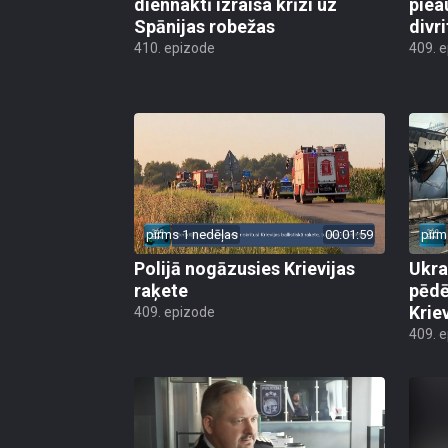
diennaktī izraisa krīzi uz
piea
Spānijas robežas
divri
410. epizode
409. 
pirms 1 nedēļas
00:01:59
pirm
Polijā nogāzusies Krievijas
Ukra
raķete
pēdē
Krie
409. epizode
409. 