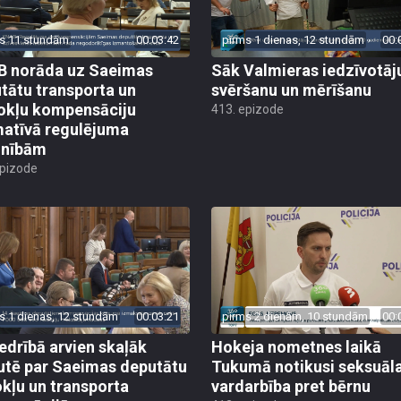
s 11 stundām
00:03:42
pirms 1 dienas, 12 stundām
00:
 norāda uz Saeimas
Sāk Valmieras iedzīvotāj
tātu transporta un
svēršanu un mērīšanu
okļu kompensāciju
413. epizode
atīvā regulējuma
lnībām
epizode
s 1 dienas, 12 stundām
00:03:21
pirms 2 dienām, 10 stundām
00:
edrībā arvien skaļāk
Hokeja nometnes laikā
utē par Saeimas deputātu
Tukumā notikusi seksuāl
kļu un transporta
vardarbība pret bērnu