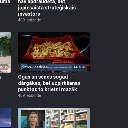
ikuma
nav apdraudēta, bet
jāpiesaista stratēģiskais
investors
409. epizode
05:05
pirms 1 nedēļas
00:02:49
s
Ogas un sēnes šogad
dārgākas, bet uzpirkšanas
punktos to krietni mazāk
409. epizode