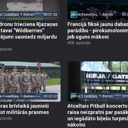
s 1 nedēļas, 1 dienas
00:01:53
pirms 1 nedēļas, 1 dienas
00:
dronu trieciena Rjazaņas
Francijā fiksē jaunu daba
ktavai “Wildberries”
parādību - pirokumoloni
ējumi sasniedz miljardu
jeb uguns mākoni
408. epizode
epizode
s 1 nedēļas, 1 dienas
00:02:32
pirms 1 nedēļas, 1 dienas
00:
ras brīvlaikā jaunieši
Atceltais Pitbull koncerts
st militārās prasmes
raisa neizpratni par pas
un iegādāto biļešu turpm
epizode
nākotni