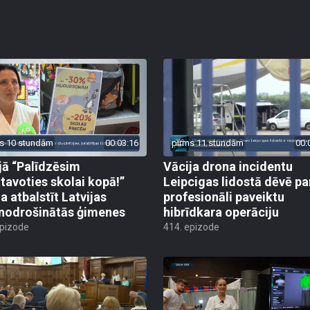
s 10 stundām
00:03:16
pirms 11 stundām
00:
jā “Palīdzēsim
Vācija drona incidentu
tavoties skolai kopā!”
Leipcigas lidostā dēvē pa
a atbalstīt Latvijas
profesionāli paveiktu
odrošinātās ģimenes
hibrīdkara operāciju
epizode
414. epizode