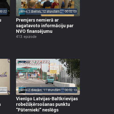
02:22
pirms 1 dienas, 12 stundām
00:02:03
u
Premjers nemierā ar
sagatavoto informāciju par
NVO finansējumu
413. epizode
01:02
pirms 2 dienām, 11 stundām
00:02:13
Vienīgo Latvijas-Baltkrievijas
a
robežšķērsošanas punktu
“Pāternieki” neslēgs