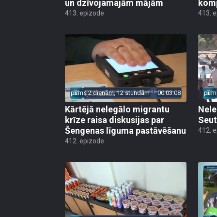
un dzīvojamajām mājām
kom
413. epizode
413. 
pirms 2 dienām, 12 stundām
00:03:08
pirm
Kārtējā nelegālo migrantu
Nele
krīze raisa diskusijas par
Seut
Šengenas līguma pastāvēšanu
412. 
412. epizode