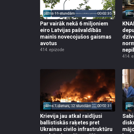
pirms 11 stundām
00:02:35
pirm
Par vairāk nekā 6 miljoniem
KNAB
eiro Latvijas pašvaldībās
depu
mainīs novecojušos gaismas
dzīv
avotus
norm
nepi
414. epizode
414. 
pirms 1 dienas, 12 stundām
00:02:31
pirm
Krievija jau atkal raidījusi
Sabi
ballistiskās raķetes pret
disk
Ukrainas civilo infrastruktūru
mājo