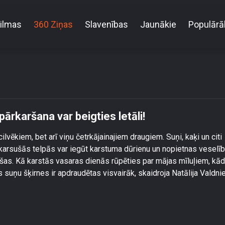
ilmas
360 Ziņas
Slavenības
Jaunākie
Populārā
rsti brīdina – mājdzīvnieku pārkaršana var beigties le
pārkaršana var beigties letāli!
cilvēkiem, bet arī viņu četrkājainajiem draugiem. Suņi, kaķi un citi
ekarsušās telpās var iegūt karstuma dūrienu un nopietnas veselī
ošas. Kā karstās vasaras dienās rūpēties par mājas mīluļiem, kā
s suņu šķirnes ir apdraudētas visvairāk, skaidroja Natālija Valdni