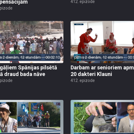
pensācijām
412. epizode
epizode
s 2 dienām, 12 stundām
00:02:10
pirms 2 dienām, 12 stundām
00:
gāļiem Spānijas pilsētā
Darbam ar senioriem apm
ā draud bada nāve
20 dakteri Klauni
epizode
412. epizode