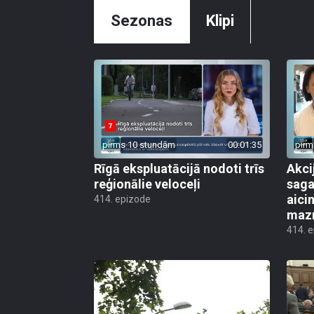
Sezonas
Klipi
pirms 10 stundām
00:01:35
pirm
Rīgā ekspluatācijā nodoti trīs
Akci
reģionālie veloceļi
saga
aicin
414. epizode
mazn
414. 