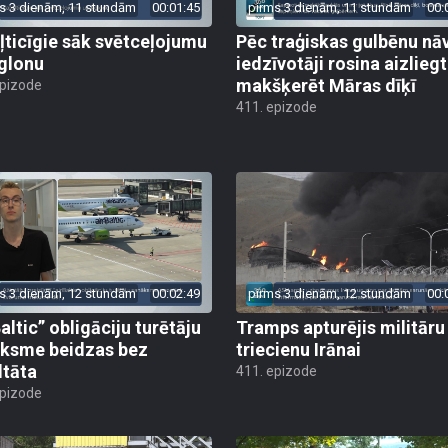
s 3 dienām, 11 stundām
00:01:45
pirms 3 dienām, 11 stundām
00:
ļticīgie sāk svētceļojumu
Pēc traģiskas gulbēnu nā
glonu
iedzīvotāji rosina aizliegt
makšķerēt Māras dīķī
epizode
411. epizode
s 3 dienām, 12 stundām
00:02:49
pirms 3 dienām, 12 stundām
00:
altic” obligāciju turētāju
Tramps apturējis militāru
ksme beidzas bez
triecienu Irānai
ltāta
411. epizode
epizode