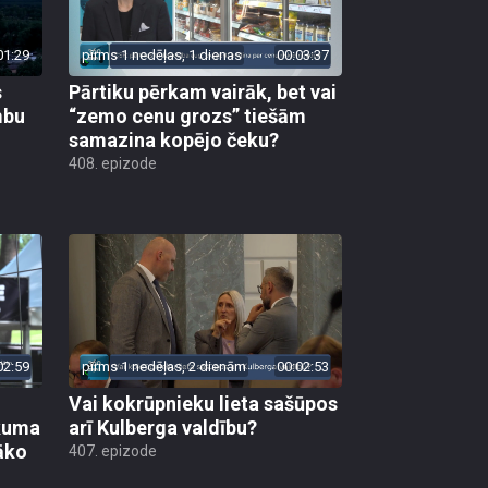
01:29
pirms 1 nedēļas, 1 dienas
00:03:37
s
Pārtiku pērkam vairāk, bet vai
mbu
“zemo cenu grozs” tiešām
samazina kopējo čeku?
408. epizode
02:59
pirms 1 nedēļas, 2 dienām
00:02:53
Vai kokrūpnieku lieta sašūpos
ākuma
arī Kulberga valdību?
āko
407. epizode