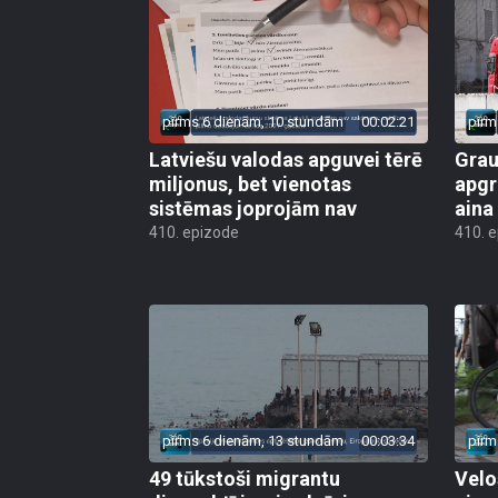
pirms 6 dienām, 10 stundām
00:02:21
pirm
Latviešu valodas apguvei tērē
Grau
miljonus, bet vienotas
apgr
sistēmas joprojām nav
aina
410. epizode
410. 
pirms 6 dienām, 13 stundām
00:03:34
pirm
49 tūkstoši migrantu
Velo