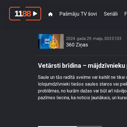
Pašmāju TV šovi
Seriāli
F
Vetā
2024. gada 29. maijs, S03 E103
360 Ziņas
Vetārsti brīdina – mājdzīvnieku 
Saule un tās radītā svelme var kaitēt ne tikai 
lolojumdzīvnieki tiešos saules staros vai pi
problēmas, no kurām dažas var būt arī nāvēj
pazīmes liecina, ka noticis ļaunākais, un kura