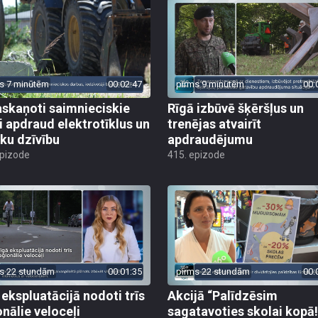
s 7 minūtēm
00:02:47
pirms 9 minūtēm
00:
skaņoti saimnieciskie
Rīgā izbūvē šķēršļus un
i apdraud elektrotīklus un
trenējas atvairīt
ēku dzīvību
apdraudējumu
epizode
415. epizode
s 22 stundām
00:01:35
pirms 22 stundām
00:
 ekspluatācijā nodoti trīs
Akcijā “Palīdzēsim
onālie veloceļi
sagatavoties skolai kopā!