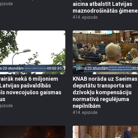
aicina atbalstīt Latvijas
epizode
maznodrošinātās ģimene
414. epizode
s 22 stundām
00:02:35
pirms 23 stundām
00:
vairāk nekā 6 miljoniem
KNAB norāda uz Saeimas
 Latvijas pašvaldībās
deputātu transporta un
īs novecojušos gaismas
dzīvokļu kompensāciju
us
normatīvā regulējuma
nepilnībām
epizode
414. epizode