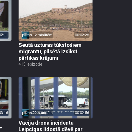
02:11
pirms 12 minūtēm
00:02:25
Seutā uzturas tūkstošiem
migrantu, pilsētā izsīkst
pārtikas krājumi
415. epizode
03:16
pirms 22 stundām
00:02:56
Vācija drona incidentu
”
Leipcigas lidostā dēvē par