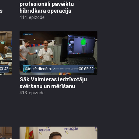
profesionāli paveiktu
s
hibrīdkara operāciju
414. epizode
03:42
pirms 2 dienām
00:02:22
Sāk Valmieras iedzīvotāju
svēršanu un mērīšanu
413. epizode