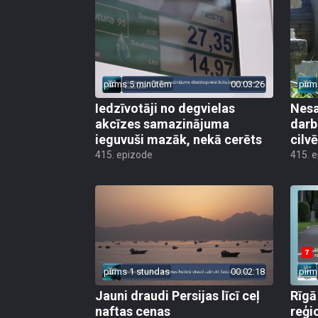
pirms 5 minūtēm
00:03:26
pirm
Iedzīvotāji no degvielas
Nesa
akcīzes samazinājuma
darb
ieguvuši mazāk, nekā cerēts
cilv
415. epizode
415. 
pirms 1 stundas
00:02:18
pirm
Jauni draudi Persijas līcī ceļ
Rīgā
naftas cenas
reģi