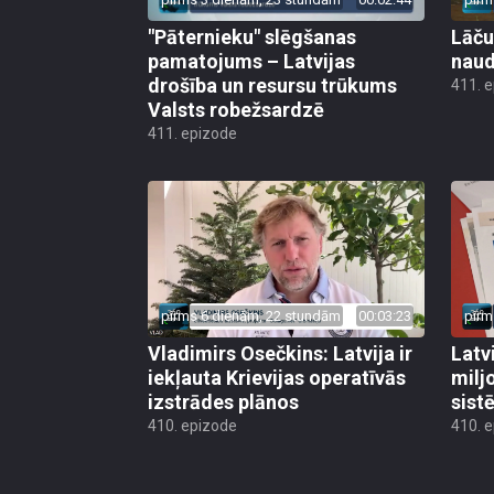
"Pāternieku" slēgšanas
Lāču
pamatojums – Latvijas
naud
drošība un resursu trūkums
411. 
Valsts robežsardzē
411. epizode
pirms 6 dienām, 22 stundām
00:03:23
pirm
Vladimirs Osečkins: Latvija ir
Latv
iekļauta Krievijas operatīvās
milj
izstrādes plānos
sist
410. epizode
410. 