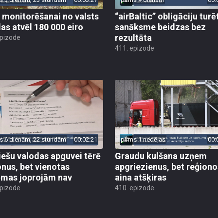
 monitorēšanai no valsts
“airBaltic” obligāciju turē
as atvēl 180 000 eiro
sanāksme beidzas bez
rezultāta
epizode
411. epizode
s 6 dienām, 22 stundām
00:02:21
pirms 1 nedēļas
00:
iešu valodas apguvei tērē
Graudu kulšana uzņem
onus, bet vienotas
apgriezienus, bet reģiono
ēmas joprojām nav
aina atšķiras
epizode
410. epizode