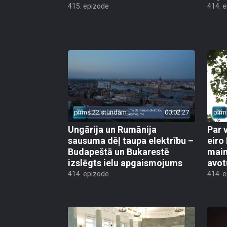
415. epizode
414. 
pirms 22 stundām
00:02:27
pirm
Ungārija un Rumānija
Par 
sausuma dēļ taupa elektrību –
eiro
Budapeštā un Bukarestē
main
izslēgts ielu apgaismojums
avot
414. epizode
414. 