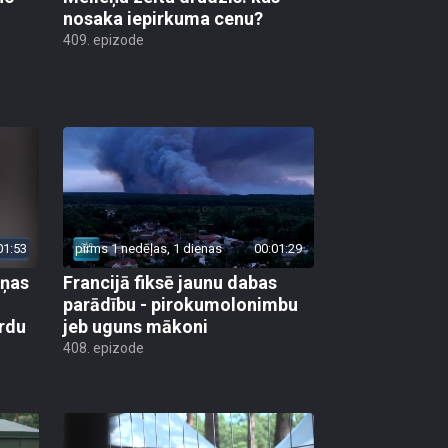
nosaka iepirkuma cenu?
409. epizode
01:53
pirms 1 nedēļas, 1 dienas
00:01:29
aņas
Francijā fiksē jaunu dabas
parādību - pirokumolonimbu
rdu
jeb uguns mākoni
408. epizode