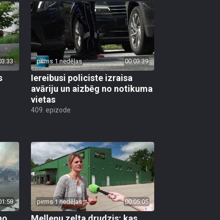
03:33
pirms 1 nedēļas
00:03:39
s
Iereibusi policiste izraisa
avāriju un aizbēg no notikuma
vietas
409. epizode
01:58
pirms 1 nedēļas
00:05:05
no
Melleņu zelta drudzis: kas