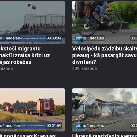
s 1 nedēļas
00:03:34
pirms 1 nedēļas
00:
ūkstoši migrantu
Velosipēdu zādzību skait
naktī izraisa krīzi uz
pieaug - kā pasargāt savu
ijas robežas
divriteni?
epizode
409. epizode
s 1 nedēļas
00:01:59
pirms 1 nedēļas
00:
jā nogāzusies Krievijas
Ukrainā piedzīvots viens 