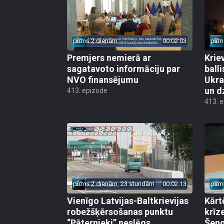
pirms 2 dienām
00:02:03
pirm
Premjers nemierā ar
Kriev
sagatavoto informāciju par
ball
NVO finansējumu
Ukra
un d
413. epizode
413. 
pirms 2 dienām, 23 stundām
00:02:13
pirm
Vienīgo Latvijas-Baltkrievijas
Kārt
robežšķērsošanas punktu
krīz
“Pāternieki” neslēgs
Šeng