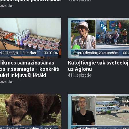
epizode
s 3 dienām, 1 stundas
00:03:04
pirms 3 dienām, 23 stundām
00:
likmes samazināšanas
Katoļticīgie sāk svētceļ
is ir sasniegts – konkrēti
uz Aglonu
kti ir kļuvuši lētāki
411. epizode
epizode
s 3 dienām, 23 stundām
00:03:27
pirms 4 dienām
00: