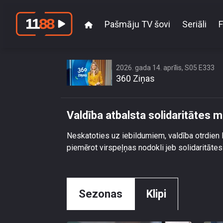
Pašmāju TV šovi
Seriāli
F
Valdība a
2026. gada 14. aprīlis, S05 E333
360 Ziņas
Valdība atbalsta solidaritātes 
Neskatoties uz iebildumiem, valdība otrdien l
piemērot virspeļņas nodokli jeb solidaritāt
Sezonas
Klipi