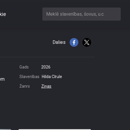
kie
Meklē slavenības, šovus, u.c.
irgotājiem
Dalies
Gads
2026
Slavenības
Hilda Cīrule
iem
Žanrs
Ziņas