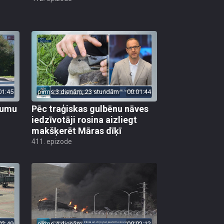
01:45
pirms 3 dienām, 23 stundām
00:01:44
ojumu
Pēc traģiskas gulbēnu nāves
iedzīvotāji rosina aizliegt
makšķerēt Māras dīķī
411. epizode
02:49
pirms 4 dienām
00:02:12