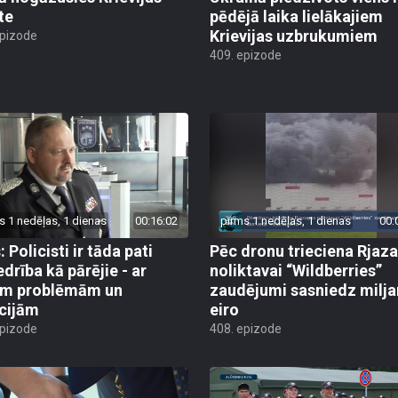
te
pēdējā laika lielākajiem
Krievijas uzbrukumiem
epizode
409. epizode
s 1 nedēļas, 1 dienas
00:16:02
pirms 1 nedēļas, 1 dienas
00:
 Policisti ir tāda pati
Pēc dronu trieciena Rjaz
edrība kā pārējie - ar
noliktavai “Wildberries”
ām problēmām un
zaudējumi sasniedz milja
cijām
eiro
epizode
408. epizode