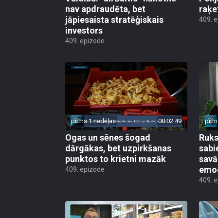
nav apdraudēta, bet
raķe
jāpiesaista stratēģiskais
409. 
investors
409. epizode
pirms 1 nedēļas
00:02:49
pirm
Ogas un sēnes šogad
Ruks:
dārgākas, bet uzpirkšanas
sabi
punktos to krietni mazāk
sav
emo
409. epizode
409. 