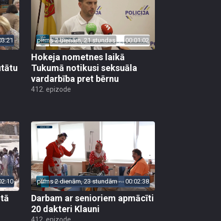
03:21
pirms 2 dienām, 21 stundas
00:01:02
Hokeja nometnes laikā
utātu
Tukumā notikusi seksuāla
vardarbība pret bērnu
412. epizode
02:10
pirms 2 dienām, 23 stundām
00:02:38
ētā
Darbam ar senioriem apmācīti
20 dakteri Klauni
412. epizode