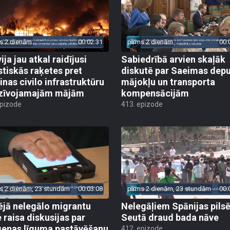
s 2 dienām
00:02:31
pirms 2 dienām
00:
ija jau atkal raidījusi
Sabiedrībā arvien skaļāk
istiskās raķetes pret
diskutē par Saeimas dep
inas civilo infrastruktūru
mājokļu un transporta
zīvojamajām mājām
kompensācijām
epizode
413. epizode
s 2 dienām, 23 stundām
00:03:08
pirms 2 dienām, 23 stundām
00:
ējā nelegālo migrantu
Nelegāļiem Spānijas pils
e raisa diskusijas par
Seutā draud bada nāve
enas līguma pastāvēšanu
412. epizode