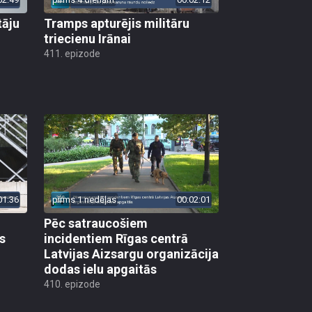
tāju
Tramps apturējis militāru
triecienu Irānai
411. epizode
01:36
pirms 1 nedēļas
00:02:01
Pēc satraucošiem
s
incidentiem Rīgas centrā
Latvijas Aizsargu organizācija
dodas ielu apgaitās
410. epizode