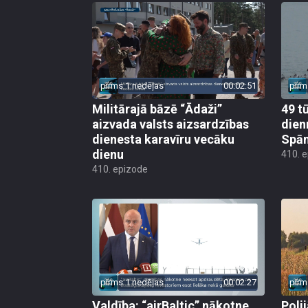
pirms 1 nedēļas
00:02:51
pirm
Militārajā bāzē “Ādaži”
49 t
aizvada valsts aizsardzības
dien
dienesta karavīru vecāku
Spān
dienu
410. 
410. epizode
pirms 1 nedēļas
00:02:27
pirm
Valdība: “airBaltic” nākotne
Poli