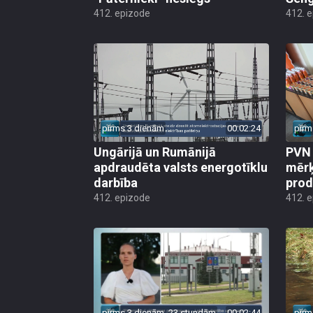
412. epizode
412. 
pirms 3 dienām
00:02:24
pirm
Ungārijā un Rumānijā
PVN 
apdraudēta valsts energotīklu
mērķ
darbība
produ
412. epizode
412. 
pirms 3 dienām, 23 stundām
00:02:44
pirm