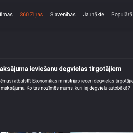
ilmas
360 Ziņas
Slavenības
Jaunākie
Populārā
tbalsta solidaritātes maksājuma ieviešanu degvielas t
maksājuma ieviešanu degvielas tirgotājiem
ēmusi atbalstīt Ekonomikas ministrijas ieceri degvielas tirgotāj
es maksājumu. Ko tas nozīmēs mums, kuri lej degvielu autobākā?