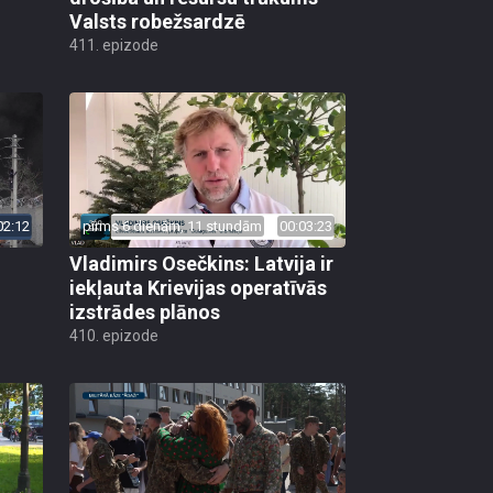
Valsts robežsardzē
411. epizode
02:12
pirms 6 dienām, 11 stundām
00:03:23
Vladimirs Osečkins: Latvija ir
iekļauta Krievijas operatīvās
izstrādes plānos
410. epizode