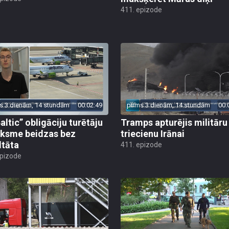
411. epizode
s 3 dienām, 14 stundām
00:02:49
pirms 3 dienām, 14 stundām
00:
altic” obligāciju turētāju
Tramps apturējis militāru
ksme beidzas bez
triecienu Irānai
ltāta
411. epizode
epizode