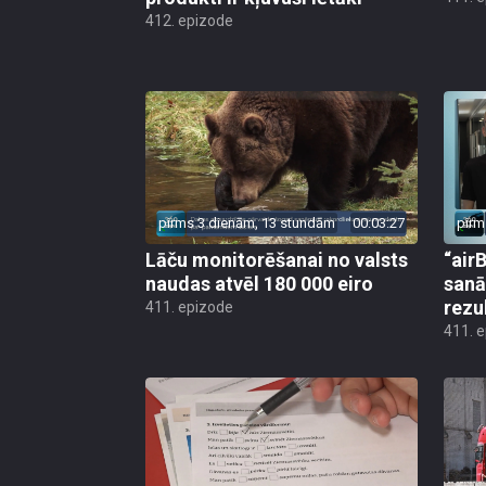
412. epizode
pirms 3 dienām, 13 stundām
00:03:27
pirm
Lāču monitorēšanai no valsts
“airB
naudas atvēl 180 000 eiro
sanā
rezu
411. epizode
411. 