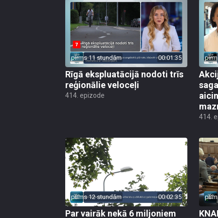
pirms 11 stundām
00:01:35
pirm
Rīgā ekspluatācijā nodoti trīs
Akci
reģionālie veloceļi
saga
aicin
414. epizode
mazn
414. 
pirms 12 stundām
00:02:35
pirm
Par vairāk nekā 6 miljoniem
KNAB