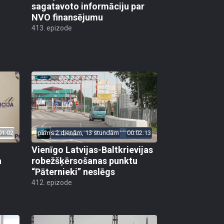
sagatavoto informāciju par
NVO finansējumu
413. epizode
01:02
pirms 2 dienām, 13 stundām
00:02:13
Vienīgo Latvijas-Baltkrievijas
a
robežšķērsošanas punktu
“Pāternieki” neslēgs
412. epizode