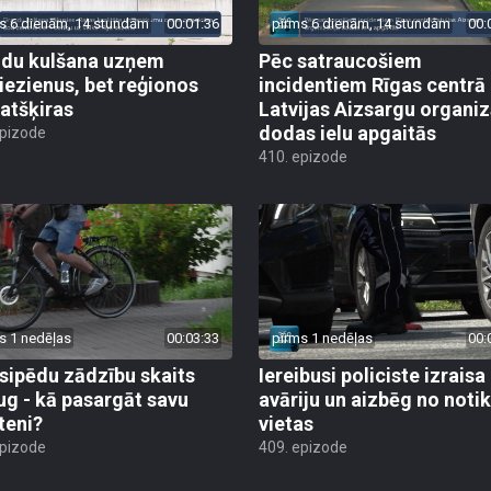
s 6 dienām, 14 stundām
00:01:36
pirms 6 dienām, 14 stundām
00:
du kulšana uzņem
Pēc satraucošiem
iezienus, bet reģionos
incidentiem Rīgas centrā
 atšķiras
Latvijas Aizsargu organiz
dodas ielu apgaitās
epizode
410. epizode
s 1 nedēļas
00:03:33
pirms 1 nedēļas
00:
sipēdu zādzību skaits
Iereibusi policiste izraisa
ug - kā pasargāt savu
avāriju un aizbēg no not
teni?
vietas
epizode
409. epizode