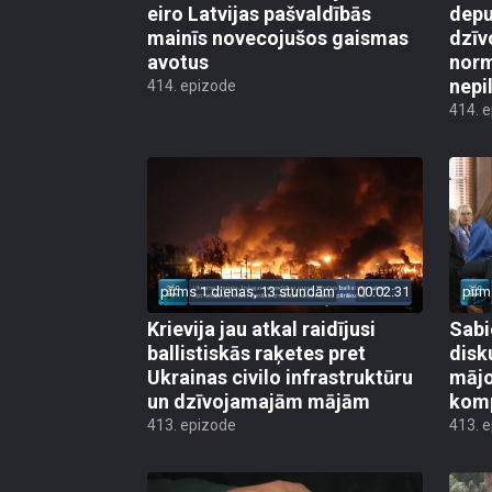
eiro Latvijas pašvaldībās
depu
mainīs novecojušos gaismas
dzīv
avotus
norm
nepi
414. epizode
414. 
pirms 1 dienas, 13 stundām
00:02:31
pirm
Krievija jau atkal raidījusi
Sabi
ballistiskās raķetes pret
disk
Ukrainas civilo infrastruktūru
mājo
un dzīvojamajām mājām
kom
413. epizode
413. 