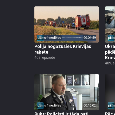
pirms 1 nedēļas
00:01:59
pirm
Polijā nogāzusies Krievijas
Ukra
raķete
pēdē
Krie
409. epizode
409. 
pirms 1 nedēļas
00:16:02
pirm
Ruks: Policisti ir tāda pati
Pēc 