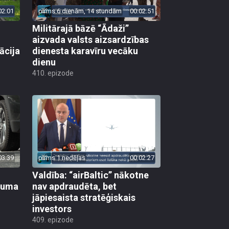
02:01
pirms 6 dienām, 14 stundām
00:02:51
Militārajā bāzē “Ādaži”
aizvada valsts aizsardzības
ācija
dienesta karavīru vecāku
dienu
410. epizode
03:39
pirms 1 nedēļas
00:02:27
Valdība: “airBaltic” nākotne
ikuma
nav apdraudēta, bet
jāpiesaista stratēģiskais
investors
409. epizode