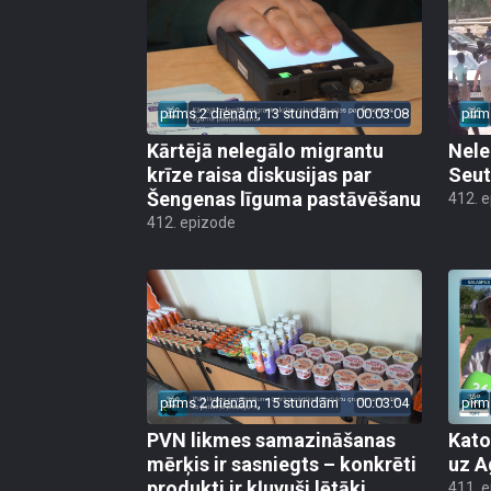
pirms 2 dienām, 13 stundām
00:03:08
pirm
Kārtējā nelegālo migrantu
Nele
krīze raisa diskusijas par
Seut
Šengenas līguma pastāvēšanu
412. 
412. epizode
pirms 2 dienām, 15 stundām
00:03:04
pirm
PVN likmes samazināšanas
Kato
mērķis ir sasniegts – konkrēti
uz A
produkti ir kļuvuši lētāki
411. 