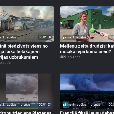
s 1 nedēļas
00:01:58
pirms 1 nedēļas
00:
inā piedzīvots viens no
Melleņu zelta drudzis: ka
jā laika lielākajiem
nosaka iepirkuma cenu?
vijas uzbrukumiem
409. epizode
epizode
s 1 nedēļas, 1 dienas
00:01:53
pirms 1 nedēļas, 1 dienas
00:
dronu trieciena Rjazaņas
Francijā fiksē jaunu daba