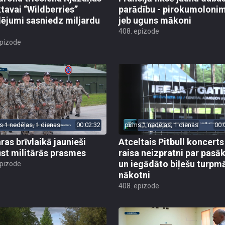
ktavai “Wildberries”
parādību - pirokumoloni
ējumi sasniedz miljardu
jeb uguns mākoni
408. epizode
epizode
s 1 nedēļas, 1 dienas
00:02:32
pirms 1 nedēļas, 1 dienas
00:
ras brīvlaikā jaunieši
Atceltais Pitbull koncerts
st militārās prasmes
raisa neizpratni par pas
un iegādāto biļešu turpm
epizode
nākotni
408. epizode