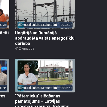
02:38
pirms 2 dienām, 14 stundām
00:02:24
ācīti
Ungārijā un Rumānijā
apdraudēta valsts energotīklu
darbība
412. epizode
01:44
pirms 3 dienām, 13 stundām
00:02:44
ves
"Pāternieku" slēgšanas
pamatojums – Latvijas
drošība un resursu trūkums