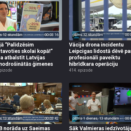
s 12 stundām
00:03:16
pirms 12 stundām
00:
jā “Palīdzēsim
Vācija drona incidentu
tavoties skolai kopā!”
Leipcigas lidostā dēvē pa
a atbalstīt Latvijas
profesionāli paveiktu
odrošinātās ģimenes
hibrīdkara operāciju
epizode
414. epizode
s 13 stundām
00:03:42
pirms 1 dienas, 13 stundām
00:
 norāda uz Saeimas
Sāk Valmieras iedzīvotāj