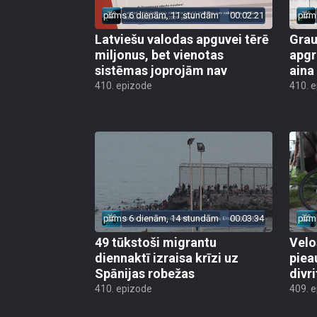
pirms 6 dienām, 11 stundām
00:02:21
pirm
Latviešu valodas apguvei tērē
Grau
miljonus, bet vienotas
apgr
sistēmas joprojām nav
aina
410. epizode
410. 
pirms 6 dienām, 14 stundām
00:03:34
pirm
49 tūkstoši migrantu
Velo
diennaktī izraisa krīzi uz
piea
Spānijas robežas
divri
410. epizode
409. 