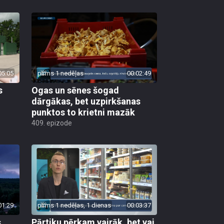
05:05
pirms 1 nedēļas
00:02:49
s
Ogas un sēnes šogad
dārgākas, bet uzpirkšanas
punktos to krietni mazāk
409. epizode
01:29
pirms 1 nedēļas, 1 dienas
00:03:37
s
Pārtiku pērkam vairāk, bet vai