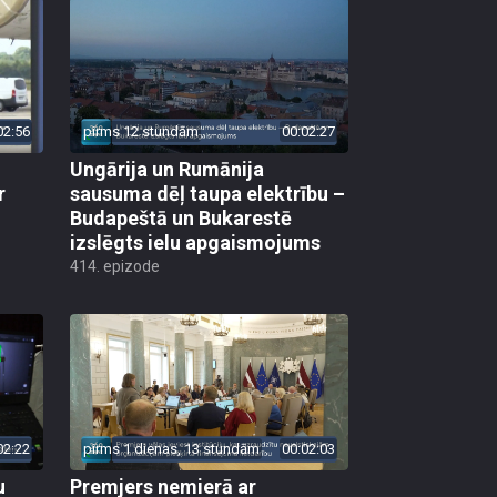
02:56
pirms 12 stundām
00:02:27
Ungārija un Rumānija
r
sausuma dēļ taupa elektrību –
Budapeštā un Bukarestē
izslēgts ielu apgaismojums
414. epizode
02:22
pirms 1 dienas, 13 stundām
00:02:03
u
Premjers nemierā ar