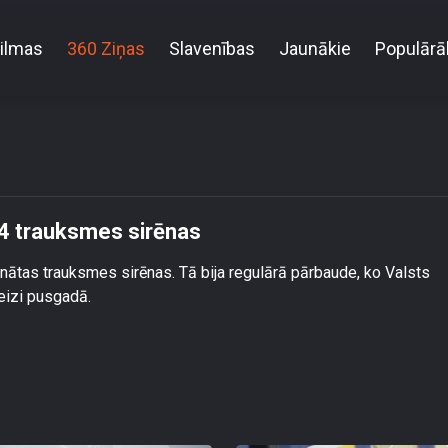
ilmas
360 Ziņas
Slavenības
Jaunākie
Populārā
Kopumā Latvijā ir uzstādītas 164 trauksmes sirēnas
64 trauksmes sirēnas
binātas trauksmes sirēnas. Tā bija regulārā pārbaude, ko Valsts
eizi pusgadā.