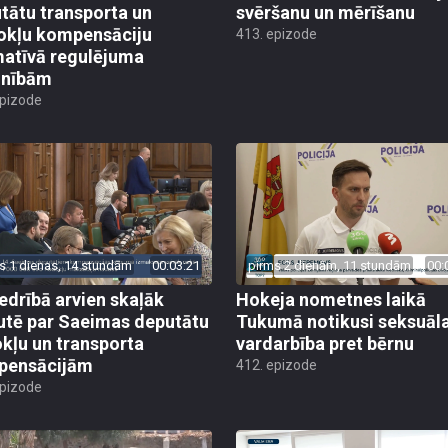
tātu transporta un
svēršanu un mērīšanu
okļu kompensāciju
413. epizode
atīvā regulējuma
lnībām
epizode
s 1 dienas, 14 stundām
00:03:21
pirms 2 dienām, 11 stundām
00:
edrībā arvien skaļāk
Hokeja nometnes laikā
utē par Saeimas deputātu
Tukumā notikusi seksuāl
kļu un transporta
vardarbība pret bērnu
pensācijām
412. epizode
epizode