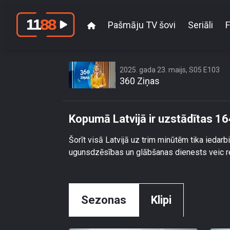
Pašmāju TV šovi
Seriāli
F
2025. gada 23. maijs, S05 E103
360 Ziņas
Kopumā Latvijā ir uzstādītas 1
Šorīt visā Latvijā uz trim minūtēm tika iedar
ugunsdzēsības un glābšanas dienests veic r
Sezonas
Klipi