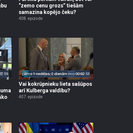
mbu
“zemo cenu grozs” tiešām
samazina kopējo čeku?
408. epizode
02:59
pirms 1 nedēļas, 2 dienām
00:02:53
Vai kokrūpnieku lieta sašūpos
ākuma
arī Kulberga valdību?
āko
407. epizode