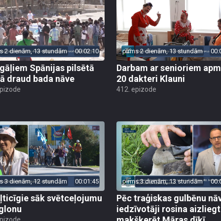
s 2 dienām, 13 stundām
00:02:10
pirms 2 dienām, 13 stundām
00:
gāļiem Spānijas pilsētā
Darbam ar senioriem apm
ā draud bada nāve
20 dakteri Klauni
epizode
412. epizode
s 3 dienām, 12 stundām
00:01:45
pirms 3 dienām, 13 stundām
00:
ļticīgie sāk svētceļojumu
Pēc traģiskas gulbēnu nā
glonu
iedzīvotāji rosina aizliegt
makšķerēt Māras dīķī
epizode