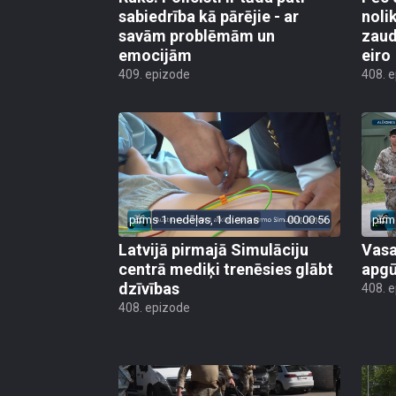
sabiedrība kā pārējie - ar
noli
savām problēmām un
zaud
emocijām
eiro
409. epizode
408. 
pirms 1 nedēļas, 1 dienas
00:00:56
pirm
Latvijā pirmajā Simulāciju
Vasa
centrā mediķi trenēsies glābt
apgū
dzīvības
408. 
408. epizode