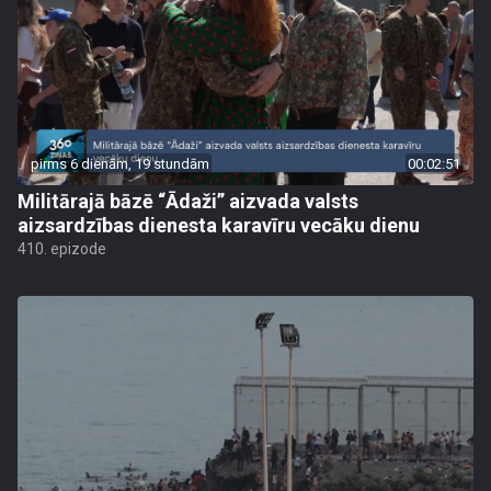
pirms 6 dienām, 19 stundām
00:02:51
Militārajā bāzē “Ādaži” aizvada valsts
aizsardzības dienesta karavīru vecāku dienu
410. epizode