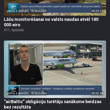
pirms 3 dienām, 18 stundām
00:03:27
Lāču monitorēšanai no valsts naudas atvēl 180
000 eiro
411. epizode
pirms 3 dienām, 18 stundām
00:02:49
“airBaltic” obligāciju turētāju sanāksme beidzas
bez rezultāta