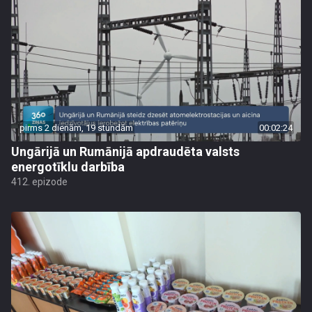
pirms 2 dienām, 19 stundām
00:02:24
Ungārijā un Rumānijā apdraudēta valsts
energotīklu darbība
412. epizode