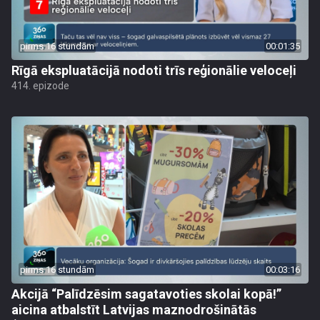
pirms 16 stundām
00:01:35
Rīgā ekspluatācijā nodoti trīs reģionālie veloceļi
414. epizode
pirms 16 stundām
00:03:16
Akcijā “Palīdzēsim sagatavoties skolai kopā!”
aicina atbalstīt Latvijas maznodrošinātās