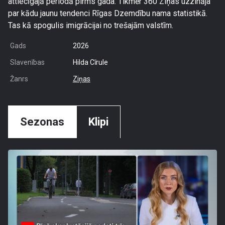
attiecīgajā periodā pirms gada. Tikmēr 360 Ziņas uzzināja
par kādu jaunu tendenci Rīgas Dzemdību nama statistikā.
Tas kā spogulis imigrācijai no trešajām valstīm.
Gads
2026
Slavenības
Hilda Cīrule
Žanrs
Ziņas
Sezonas
Klipi