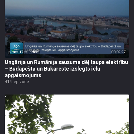
pirms 17 stundām
00:02:27
Ungārija un Rumānija sausuma dēļ taupa elektrību
– Budapeštā un Bukarestē izslēgts ielu
apgaismojums
414. epizode