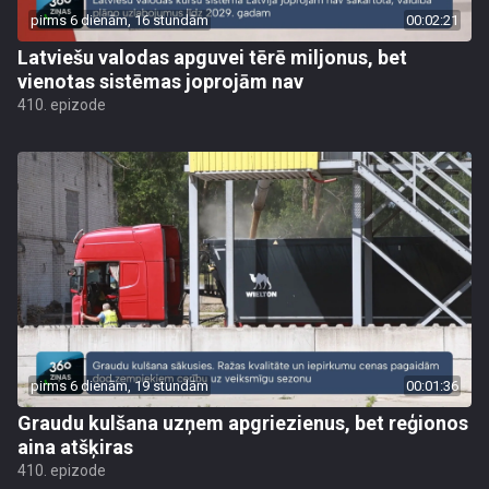
pirms 6 dienām, 16 stundām
00:02:21
Latviešu valodas apguvei tērē miljonus, bet
vienotas sistēmas joprojām nav
410. epizode
pirms 6 dienām, 19 stundām
00:01:36
Graudu kulšana uzņem apgriezienus, bet reģionos
aina atšķiras
410. epizode