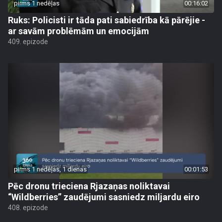
pirms 1 nedēļas
00:16:02
Ruks: Policisti ir tāda pati sabiedrība kā pārējie -
ar savām problēmām un emocijām
409. epizode
pirms 1 nedēļas, 1 dienas
00:01:53
Pēc dronu trieciena Rjazaņas noliktavai
“Wildberries” zaudējumi sasniedz miljardu eiro
408. epizode