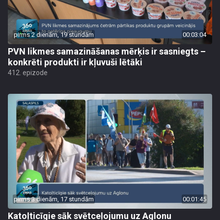
pirms 2 dienām, 19 stundām
00:03:04
PVN likmes samazināšanas mērķis ir sasniegts –
konkrēti produkti ir kļuvuši lētāki
412. epizode
pirms 3 dienām, 17 stundām
00:01:45
Katoļticīgie sāk svētceļojumu uz Aglonu