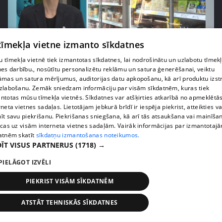
 tīmekļa vietne izmanto sīkdatnes
pirms 1 nedēļas, 1 dienas
00:03:37
 tīmekļa vietnē tiek izmantotas sīkdatnes, lai nodrošinātu un uzlabotu tīmek
nes darbību., nosūtītu personalizētu reklāmu un satura ģenerēšanai, veiktu
Pārtiku pērkam vairāk, bet vai “zemo cenu grozs”
āmas un satura mērījumus, auditorijas datu apkopošanu, kā arī produktu izst
tiešām samazina kopējo čeku?
zlabošanu. Zemāk sniedzam informāciju par visām sīkdatnēm, kuras tiek
408. epizode
ntotas mūsu tīmekļa vietnēs. Sīkdatnes var atšķirties atkarībā no apmeklētā
rneta vietnes sadaļas. Lietotājam jebkurā brīdī ir iespēja piekrist, atteikties va
īt savu piekrišanu. Piekrišanas sniegšana, kā arī tās atsaukšana vai mainīša
ecas uz visām interneta vietnes sadaļām. Vairāk informācijas par izmantotaj
atnēm skatīt
sīkdatņu izmantošanas noteikumos.
ĪT VISUS PARTNERUS
(1718) →
PIELĀGOT IZVĒLI
PIEKRIST VISĀM SĪKDATNĒM
ATSTĀT TEHNISKĀS SĪKDATNES