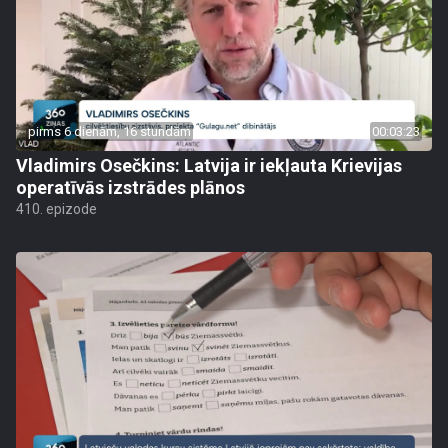
pirms 6 dienām, 16 stundām
00:03:23
Vladimirs Osečkins: Latvija ir iekļauta Krievijas
operatīvās izstrādes plānos
410. epizode