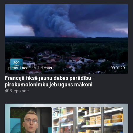
pirms 1 nedēļas, 1 dienas
00:01:29
Francijā fiksē jaunu dabas parādību -
pirokumolonimbu jeb uguns mākoni
408. epizode