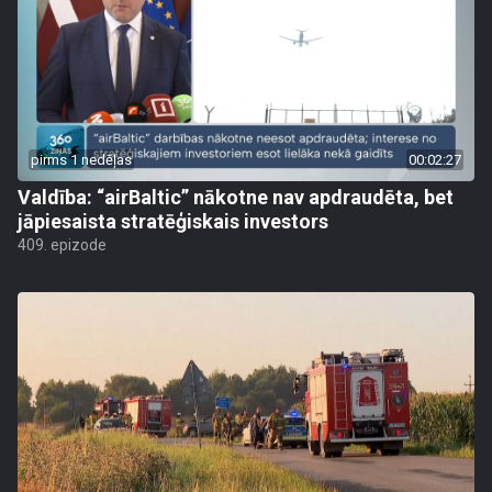
pirms 1 nedēļas
00:02:27
Valdība: “airBaltic” nākotne nav apdraudēta, bet
jāpiesaista stratēģiskais investors
409. epizode