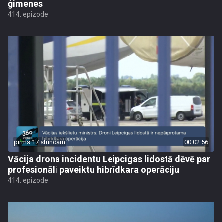
ģimenes
414. epizode
pirms 17 stundām
00:02:56
Vācija drona incidentu Leipcigas lidostā dēvē par
profesionāli paveiktu hibrīdkara operāciju
414. epizode