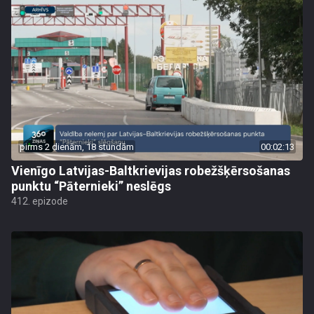
pirms 2 dienām, 18 stundām
00:02:13
Vienīgo Latvijas-Baltkrievijas robežšķērsošanas
punktu “Pāternieki” neslēgs
412. epizode