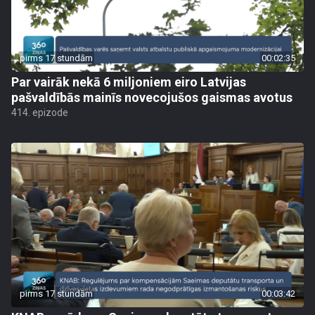
pirms 17 stundām
00:02:35
Par vairāk nekā 6 miljoniem eiro Latvijas
pašvaldībās mainīs novecojušos gaismas avotus
414. epizode
pirms 17 stundām
00:03:42