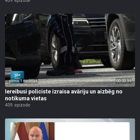
409. epizode
pirms 1 nedēļas
00:03:39
Iereibusi policiste izraisa avāriju un aizbēg no
notikuma vietas
409. epizode