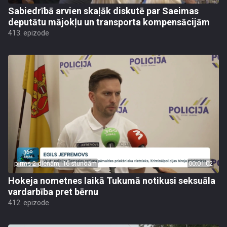
Sabiedrībā arvien skaļāk diskutē par Saeimas
deputātu mājokļu un transporta kompensācijām
413. epizode
pirms 2 dienām, 16 stundām
00:01:02
Hokeja nometnes laikā Tukumā notikusi seksuāla
vardarbība pret bērnu
412. epizode