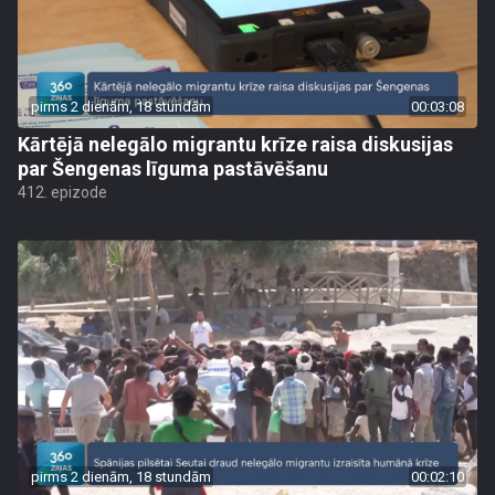
pirms 2 dienām, 18 stundām
00:03:08
Kārtējā nelegālo migrantu krīze raisa diskusijas
par Šengenas līguma pastāvēšanu
412. epizode
pirms 2 dienām, 18 stundām
00:02:10