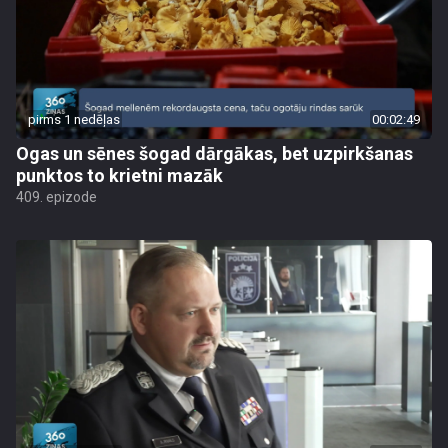
pirms 1 nedēļas
00:02:49
Ogas un sēnes šogad dārgākas, bet uzpirkšanas
punktos to krietni mazāk
409. epizode