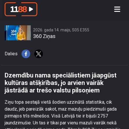
Dzemdību nama speciālistiem
jāapgūst kultūras atšķirības, jo arvien
vairāk jāstrādā ar trešo valstu
pilsoņiem
2026. gada 14. maijs, S05 E355
360 Ziņas
Dalies
Dzemdību nama speciālistiem jāapgūst
kultūras atšķirības, jo arvien vairāk
jāstrādā ar trešo valstu pilsoņiem
Ziņu topa sestajā vietā šodien uzzinātā statistika, cik
daudz, jeb pareizāk sakot, maz mazuļu piedzimuši gada
pirmajos trīs mēnešos. Visā Latvijā tie ir bijuši 2757
jaundzimušie. Un tas ir tikai par vienu mazuli vairāk nekā