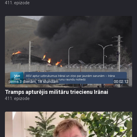
411. epizode
pirms 3 dienām, 18 stundām
00:02:12
Tramps apturējis militāru triecienu Irānai
411. epizode