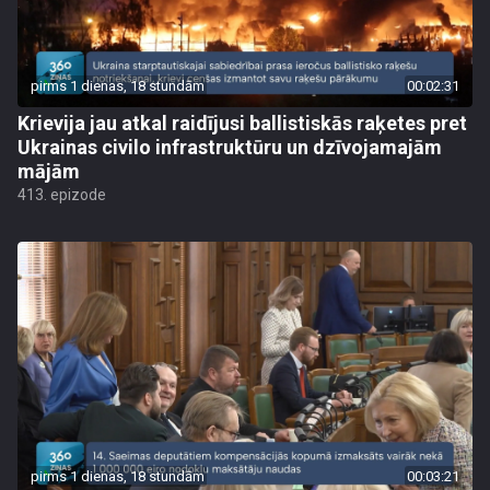
pirms 1 dienas, 18 stundām
00:02:31
Krievija jau atkal raidījusi ballistiskās raķetes pret
Ukrainas civilo infrastruktūru un dzīvojamajām
mājām
413. epizode
pirms 1 dienas, 18 stundām
00:03:21