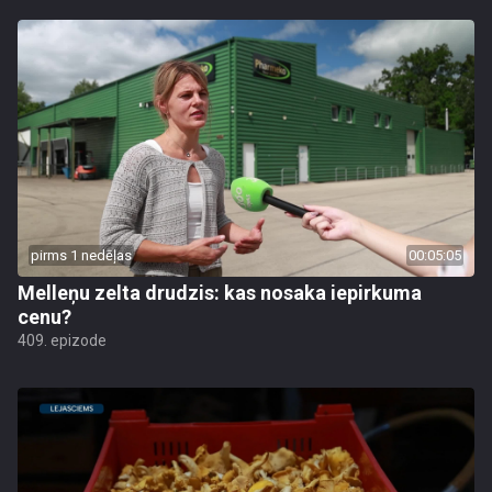
pirms 1 nedēļas
00:05:05
Melleņu zelta drudzis: kas nosaka iepirkuma
cenu?
409. epizode