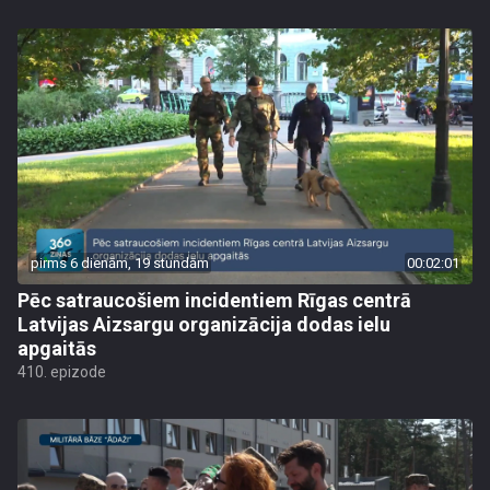
pirms 6 dienām, 19 stundām
00:02:01
Pēc satraucošiem incidentiem Rīgas centrā
Latvijas Aizsargu organizācija dodas ielu
apgaitās
410. epizode