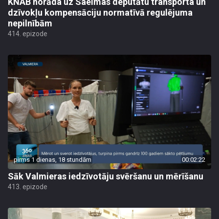
KNAB norāda uz Saeimas deputātu transporta un
dzīvokļu kompensāciju normatīvā regulējuma
nepilnībām
414. epizode
pirms 1 dienas, 18 stundām
00:02:22
Sāk Valmieras iedzīvotāju svēršanu un mērīšanu
413. epizode