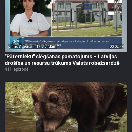
pirms 3 dienām, 17 stundām
00:02:44
"Pāternieku" slēgšanas pamatojums – Latvijas
drošība un resursu trūkums Valsts robežsardzē
411. epizode