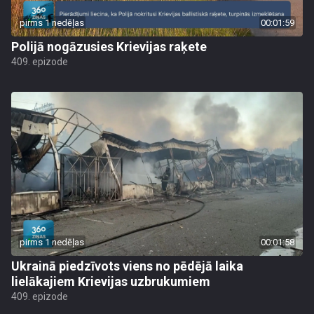
pirms 1 nedēļas
00:01:59
Polijā nogāzusies Krievijas raķete
409. epizode
pirms 1 nedēļas
00:01:58
Ukrainā piedzīvots viens no pēdējā laika
lielākajiem Krievijas uzbrukumiem
409. epizode