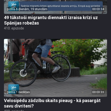
pirms 6 dienām, 19 stundām
00:03:34
49 tūkstoši migrantu diennaktī izraisa krīzi uz
Spānijas robežas
410. epizode
pirms 1 nedēļas
00:03:33
Velosipēdu zādzību skaits pieaug - kā pasargāt
savu divriteni?