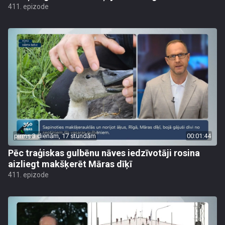
411. epizode
pirms 3 dienām, 17 stundām
00:01:44
Pēc traģiskas gulbēnu nāves iedzīvotāji rosina
aizliegt makšķerēt Māras dīķī
411. epizode