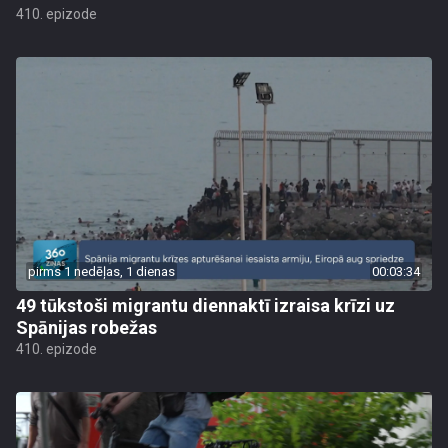
410. epizode
pirms 1 nedēļas, 1 dienas
00:03:34
49 tūkstoši migrantu diennaktī izraisa krīzi uz
Spānijas robežas
410. epizode