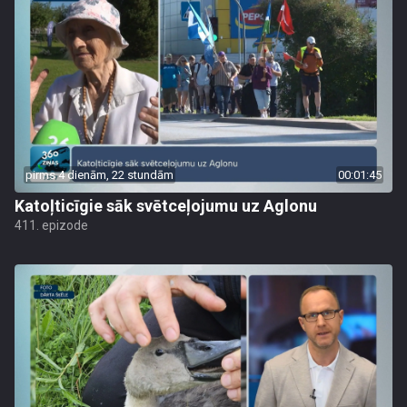
pirms 4 dienām, 22 stundām
00:01:45
Katoļticīgie sāk svētceļojumu uz Aglonu
411. epizode