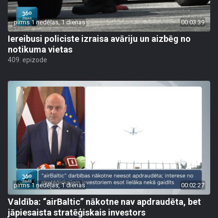
pirms 1 nedēļas, 1 dienas
00:03:39
Iereibusi policiste izraisa avāriju un aizbēg no
notikuma vietas
409. epizode
pirms 1 nedēļas, 1 dienas
00:02:27
Valdība: “airBaltic” nākotne nav apdraudēta, bet
jāpiesaista stratēģiskais investors