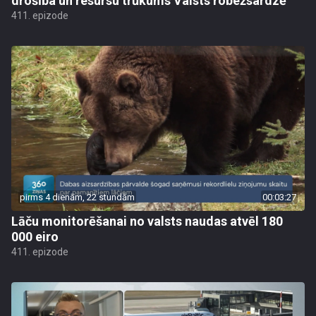
drošība un resursu trūkums Valsts robežsardzē
411. epizode
pirms 4 dienām, 22 stundām
00:03:27
Lāču monitorēšanai no valsts naudas atvēl 180
000 eiro
411. epizode