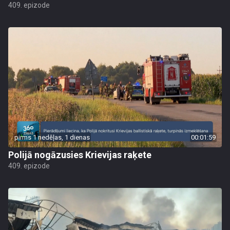
409. epizode
pirms 1 nedēļas, 1 dienas
00:01:59
Polijā nogāzusies Krievijas raķete
409. epizode