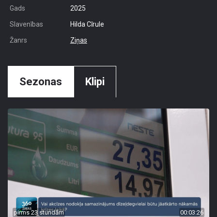
Gads
2025
Slavenības
Hilda Cīrule
Žanrs
Ziņas
Sezonas
Klipi
pirms 23 stundām
00:03:26