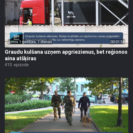
pirms 1 nedēļas, 1 dienas
00:01:36
Graudu kulšana uzņem apgriezienus, bet reģionos
aina atšķiras
410. epizode