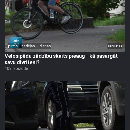
pirms 1 nedēļas, 1 dienas
00:03:33
Velosipēdu zādzību skaits pieaug - kā pasargāt
savu divriteni?
409. epizode