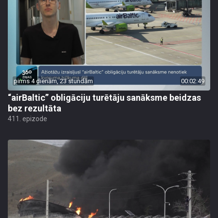
pirms 4 dienām, 23 stundām
00:02:49
“airBaltic” obligāciju turētāju sanāksme beidzas
bez rezultāta
411. epizode