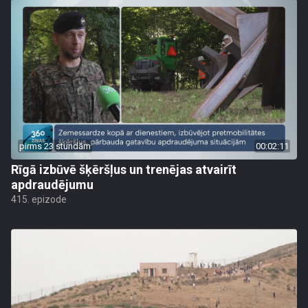
pirms 23 stundām
00:02:11
Rīgā izbūvē šķēršļus un trenējas atvairīt
apdraudējumu
415. epizode