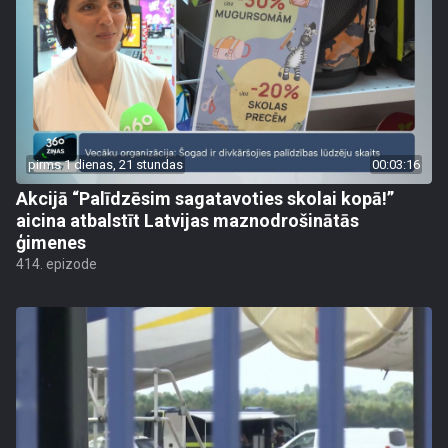
pirms 1 dienas, 21 stundas
00:03:16
Akcijā “Palīdzēsim sagatavoties skolai kopā!”
aicina atbalstīt Latvijas maznodrošinātās
ģimenes
414. epizode