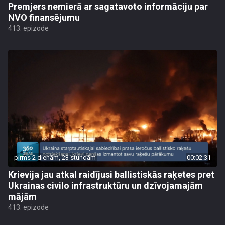
Premjers nemierā ar sagatavoto informāciju par
NVO finansējumu
413. epizode
pirms 2 dienām, 23 stundām
00:02:31
Krievija jau atkal raidījusi ballistiskās raķetes pret
Ukrainas civilo infrastruktūru un dzīvojamajām
mājām
413. epizode