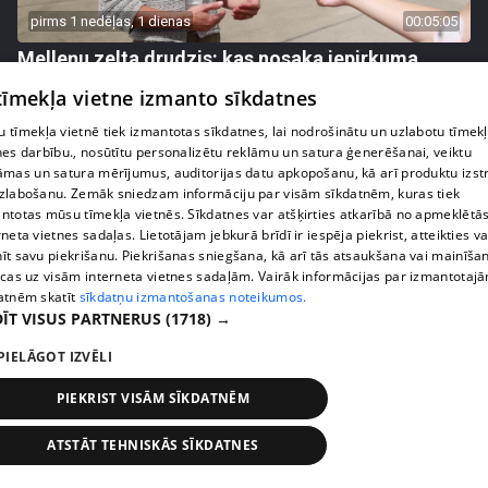
pirms 1 nedēļas, 1 dienas
00:05:05
Melleņu zelta drudzis: kas nosaka iepirkuma
cenu?
 tīmekļa vietne izmanto sīkdatnes
409. epizode
 tīmekļa vietnē tiek izmantotas sīkdatnes, lai nodrošinātu un uzlabotu tīmek
nes darbību., nosūtītu personalizētu reklāmu un satura ģenerēšanai, veiktu
āmas un satura mērījumus, auditorijas datu apkopošanu, kā arī produktu izst
zlabošanu. Zemāk sniedzam informāciju par visām sīkdatnēm, kuras tiek
ntotas mūsu tīmekļa vietnēs. Sīkdatnes var atšķirties atkarībā no apmeklētā
rneta vietnes sadaļas. Lietotājam jebkurā brīdī ir iespēja piekrist, atteikties va
īt savu piekrišanu. Piekrišanas sniegšana, kā arī tās atsaukšana vai mainīša
ecas uz visām interneta vietnes sadaļām. Vairāk informācijas par izmantotaj
atnēm skatīt
sīkdatņu izmantošanas noteikumos.
ĪT VISUS PARTNERUS
(1718) →
PIELĀGOT IZVĒLI
pirms 1 nedēļas, 1 dienas
00:02:49
PIEKRIST VISĀM SĪKDATNĒM
Ogas un sēnes šogad dārgākas, bet uzpirkšanas
punktos to krietni mazāk
ATSTĀT TEHNISKĀS SĪKDATNES
409. epizode