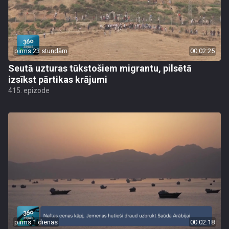
pirms 23 stundām
00:02:25
Seutā uzturas tūkstošiem migrantu, pilsētā
izsīkst pārtikas krājumi
415. epizode
pirms 1 dienas
00:02:18