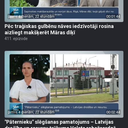
pirms 4 dienām, 22 stundām
00:01:44
Pēc traģiskas gulbēnu nāves iedzīvotāji rosina
aizliegt makšķerēt Māras dīķī
411. epizode
pirms 4 dienām, 22 stundām
00:02:44
"Pāternieku" slēgšanas pamatojums – Latvijas