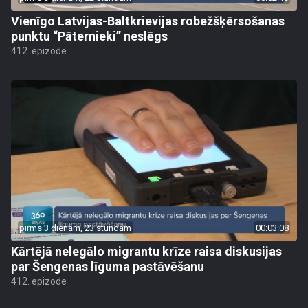
Vienīgo Latvijas-Baltkrievijas robežšķērsošanas
punktu “Pāternieki” neslēgs
412. epizode
pirms 3 dienām, 23 stundām
00:03:08
Kārtējā nelegālo migrantu krīze raisa diskusijas
par Šengenas līguma pastāvēšanu
412. epizode