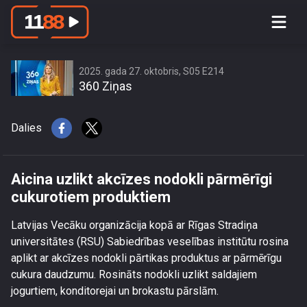
Aicina uzlikt akcīzes nodokli pārmērīgi
cukurotiem produktiem
2025. gada 27. oktobris, S05 E214
360 Ziņas
Dalies
Aicina uzlikt akcīzes nodokli pārmērīgi
cukurotiem produktiem
Latvijas Vecāku organizācija kopā ar Rīgas Stradiņa
universitātes (RSU) Sabiedrības veselības institūtu rosina
aplikt ar akcīzes nodokli pārtikas produktus ar pārmērīgu
cukura daudzumu. Rosināts nodokli uzlikt saldajiem
jogurtiem, konditorejai un brokastu pārslām.