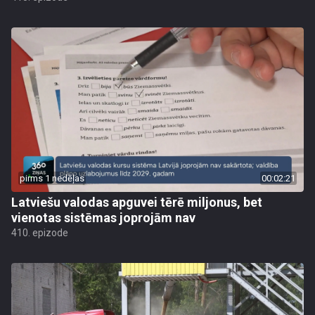
pirms 1 nedēļas
00:02:21
Latviešu valodas apguvei tērē miljonus, bet
vienotas sistēmas joprojām nav
410. epizode