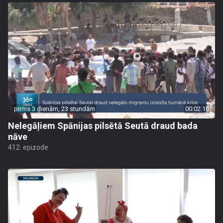
pirms 3 dienām, 23 stundām
00:02:10
Nelegāļiem Spānijas pilsētā Seutā draud bada
nāve
412. epizode