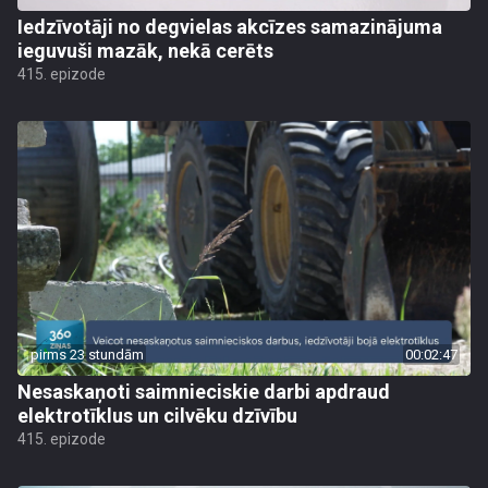
Iedzīvotāji no degvielas akcīzes samazinājuma
ieguvuši mazāk, nekā cerēts
415. epizode
pirms 23 stundām
00:02:47
Nesaskaņoti saimnieciskie darbi apdraud
elektrotīklus un cilvēku dzīvību
415. epizode