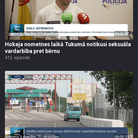
pirms 3 dienām, 21 stundas
00:01:02
Hokeja nometnes laikā Tukumā notikusi seksuāla
vardarbība pret bērnu
412. epizode
pirms 3 dienām, 22 stundām
00:02:13