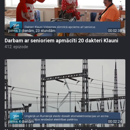
pirms 3 dienām, 23 stundām
00:02:38
Darbam ar senioriem apmācīti 20 dakteri Klauni
412. epizode
pirms 4 dienām
00:02:24