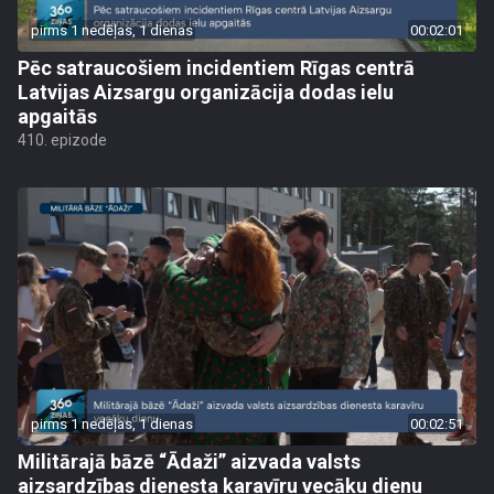
pirms 1 nedēļas, 1 dienas
00:02:01
Pēc satraucošiem incidentiem Rīgas centrā
Latvijas Aizsargu organizācija dodas ielu
apgaitās
410. epizode
pirms 1 nedēļas, 1 dienas
00:02:51
Militārajā bāzē “Ādaži” aizvada valsts
aizsardzības dienesta karavīru vecāku dienu