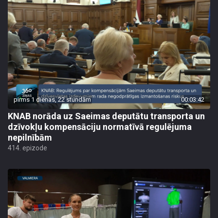
pirms 1 dienas, 22 stundām
00:03:42
KNAB norāda uz Saeimas deputātu transporta un
dzīvokļu kompensāciju normatīvā regulējuma
nepilnībām
414. epizode