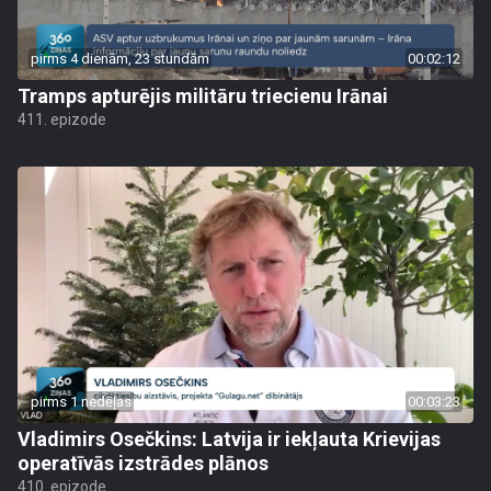
pirms 4 dienām, 23 stundām
00:02:12
Tramps apturējis militāru triecienu Irānai
411. epizode
pirms 1 nedēļas
00:03:23
Vladimirs Osečkins: Latvija ir iekļauta Krievijas
operatīvās izstrādes plānos
410. epizode