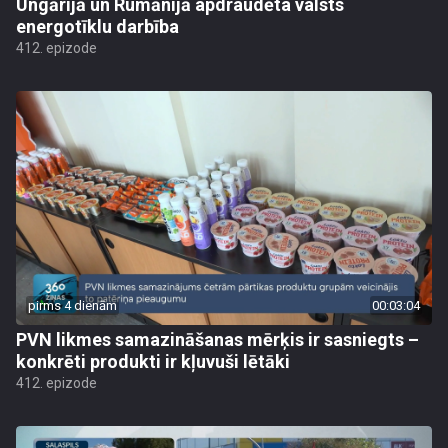
Ungārijā un Rumānijā apdraudēta valsts
energotīklu darbība
412. epizode
pirms 4 dienām
00:03:04
PVN likmes samazināšanas mērķis ir sasniegts –
konkrēti produkti ir kļuvuši lētāki
412. epizode