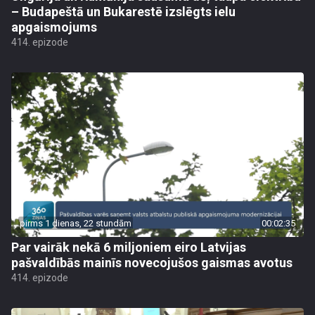
– Budapeštā un Bukarestē izslēgts ielu
apgaismojums
414. epizode
pirms 1 dienas, 22 stundām
00:02:35
Par vairāk nekā 6 miljoniem eiro Latvijas
pašvaldībās mainīs novecojušos gaismas avotus
414. epizode