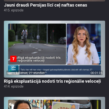
Jauni draudi Persijas līcī ceļ naftas cenas
415. epizode
pirms 1 dienas, 21 stundas
00:01:35
Rīgā ekspluatācijā nodoti trīs reģionālie veloceļi
414. epizode