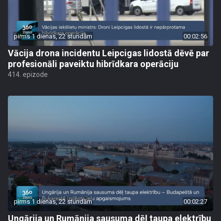
pirms 1 dienas, 22 stundām
00:02:56
Vācija drona incidentu Leipcigas lidostā dēvē par
profesionāli paveiktu hibrīdkara operāciju
414. epizode
pirms 1 dienas, 22 stundām
00:02:27
Ungārija un Rumānija sausuma dēļ taupa elektrību