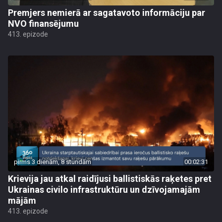
Premjers nemierā ar sagatavoto informāciju par
NVO finansējumu
413. epizode
pirms 3 dienām, 8 stundām
00:02:31
Krievija jau atkal raidījusi ballistiskās raķetes pret
Ukrainas civilo infrastruktūru un dzīvojamajām
mājām
413. epizode