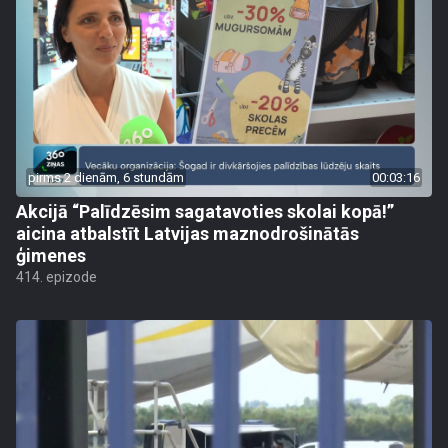
pirms 2 dienām, 6 stundām
00:03:16
Akcijā “Palīdzēsim sagatavoties skolai kopā!”
aicina atbalstīt Latvijas maznodrošinātās
ģimenes
414. epizode