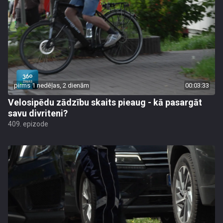
pirms 1 nedēļas, 2 dienām
00:03:33
Velosipēdu zādzību skaits pieaug - kā pasargāt
savu divriteni?
409. epizode