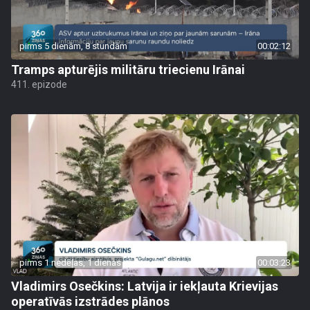
pirms 5 dienām, 8 stundām
00:02:12
Tramps apturējis militāru triecienu Irānai
411. epizode
pirms 1 nedēļas, 1 dienas
00:03:23
Vladimirs Osečkins: Latvija ir iekļauta Krievijas
operatīvās izstrādes plānos