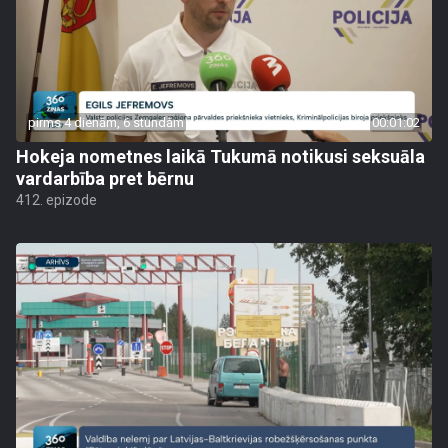
pirms 4 dienām, 6 stundām
00:01:02
Hokeja nometnes laikā Tukumā notikusi seksuāla
vardarbība pret bērnu
412. epizode