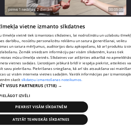
pirms 1 nedēļas, 2 dienām
00:05:05
Melleņu zelta drudzis: kas nosaka iepirkuma
 tīmekļa vietne izmanto sīkdatnes
cenu?
409. epizode
 tīmekļa vietnē tiek izmantotas sīkdatnes, lai nodrošinātu un uzlabotu tīmek
nes darbību., nosūtītu personalizētu reklāmu un satura ģenerēšanai, veiktu
āmas un satura mērījumus, auditorijas datu apkopošanu, kā arī produktu izst
zlabošanu. Zemāk sniedzam informāciju par visām sīkdatnēm, kuras tiek
ntotas mūsu tīmekļa vietnēs. Sīkdatnes var atšķirties atkarībā no apmeklētā
rneta vietnes sadaļas. Lietotājam jebkurā brīdī ir iespēja piekrist, atteikties va
īt savu piekrišanu. Piekrišanas sniegšana, kā arī tās atsaukšana vai mainīša
ecas uz visām interneta vietnes sadaļām. Vairāk informācijas par izmantotaj
atnēm skatīt
sīkdatņu izmantošanas noteikumos.
ĪT VISUS PARTNERUS
(1718) →
PIELĀGOT IZVĒLI
PIEKRIST VISĀM SĪKDATNĒM
pirms 1 nedēļas, 2 dienām
00:02:49
Ogas un sēnes šogad dārgākas, bet uzpirkšanas
ATSTĀT TEHNISKĀS SĪKDATNES
punktos to krietni mazāk
409. epizode