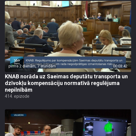
pirms 2 dienām, 7 stundām
00:03:42
KNAB norāda uz Saeimas deputātu transporta un
dzīvokļu kompensāciju normatīvā regulējuma
nepilnībām
414. epizode