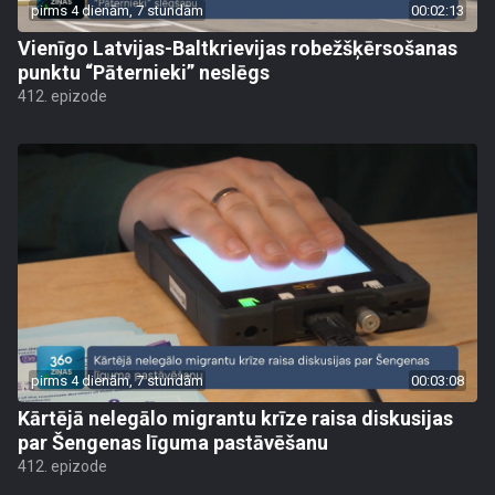
pirms 4 dienām, 7 stundām
00:02:13
Vienīgo Latvijas-Baltkrievijas robežšķērsošanas
punktu “Pāternieki” neslēgs
412. epizode
pirms 4 dienām, 7 stundām
00:03:08
Kārtējā nelegālo migrantu krīze raisa diskusijas
par Šengenas līguma pastāvēšanu
412. epizode