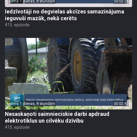
pirms 1 dienas, 8 stundām
00:03:26
Iedzīvotāji no degvielas akcīzes samazinājuma
ieguvuši mazāk, nekā cerēts
415. epizode
pirms 1 dienas, 8 stundām
00:02:47
Nesaskaņoti saimnieciskie darbi apdraud
elektrotīklus un cilvēku dzīvību
415. epizode