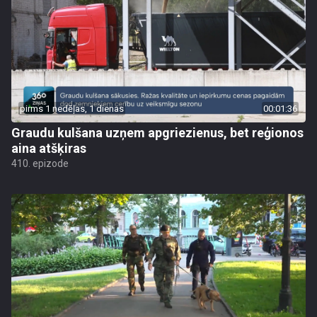
pirms 1 nedēļas, 1 dienas
00:01:36
Graudu kulšana uzņem apgriezienus, bet reģionos
aina atšķiras
410. epizode