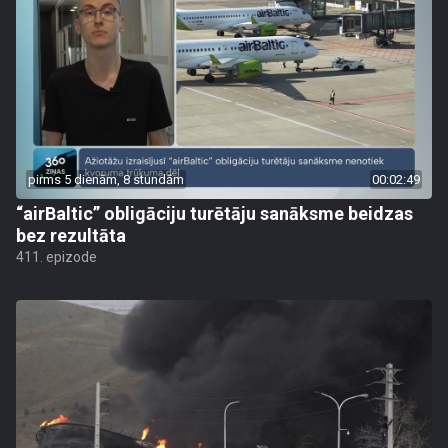
pirms 5 dienām, 8 stundām
00:02:49
“airBaltic” obligāciju turētāju sanāksme beidzas
bez rezultāta
411. epizode