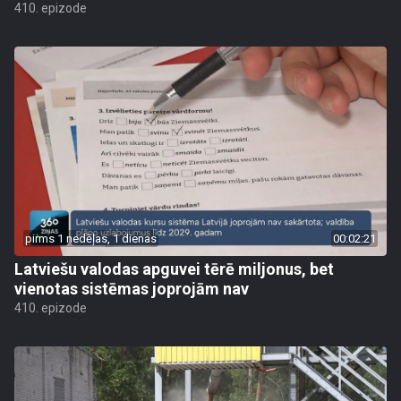
410. epizode
pirms 1 nedēļas, 1 dienas
00:02:21
Latviešu valodas apguvei tērē miljonus, bet
vienotas sistēmas joprojām nav
410. epizode