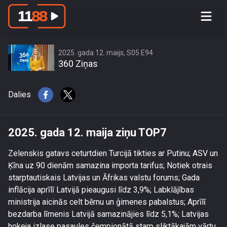
2025. gada 12. maija ziņu TOP7
2025. gada 12. maijs, S05 E94
360 Ziņas
Dalies
2025. gada 12. maija ziņu TOP7
Zelenskis gatavs ceturtdien Turcijā tikties ar Putinu; ASV un
Ķīna uz 90 dienām samazina importa tarifus; Notiek otrais
starptautiskais Latvijas un Āfrikas valstu forums; Gada
inflācija aprīlī Latvijā pieaugusi līdz 3,9%; Labklājības
ministrija aicinās celt bērnu un ģimenes pabalstus; Aprīlī
bezdarba līmenis Latvijā samazinājies līdz 5,1%; Latvijas
hokeja izlase pasaules čempionātā starp sliktākajām vārtu