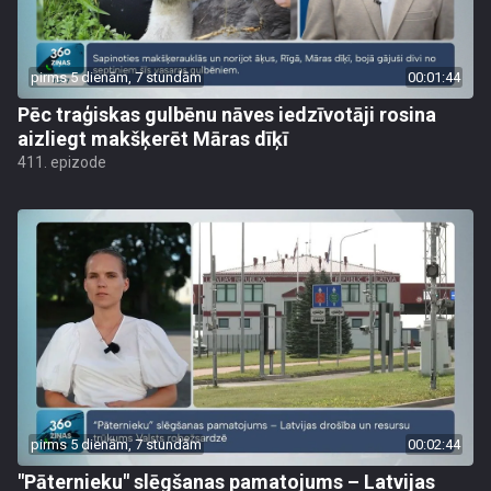
pirms 5 dienām, 7 stundām
00:01:44
Pēc traģiskas gulbēnu nāves iedzīvotāji rosina
aizliegt makšķerēt Māras dīķī
411. epizode
pirms 5 dienām, 7 stundām
00:02:44
"Pāternieku" slēgšanas pamatojums – Latvijas