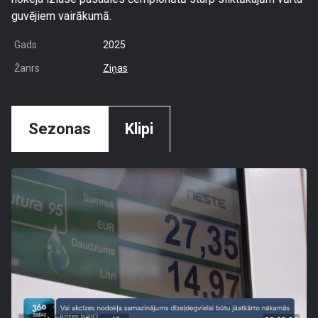
guvējiem vairākumā.
Gads
2025
Žanrs
Ziņas
Sezonas
Klipi