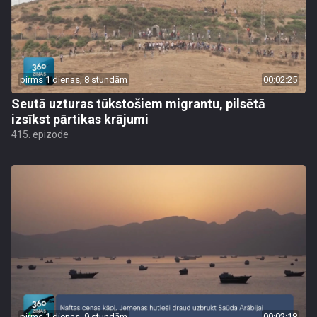
pirms 1 dienas, 8 stundām
00:02:25
Seutā uzturas tūkstošiem migrantu, pilsētā
izsīkst pārtikas krājumi
415. epizode
pirms 1 dienas, 9 stundām
00:02:18