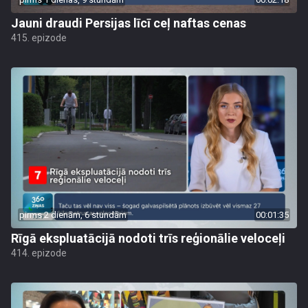
Jauni draudi Persijas līcī ceļ naftas cenas
415. epizode
pirms 2 dienām, 6 stundām
00:01:35
Rīgā ekspluatācijā nodoti trīs reģionālie veloceļi
414. epizode