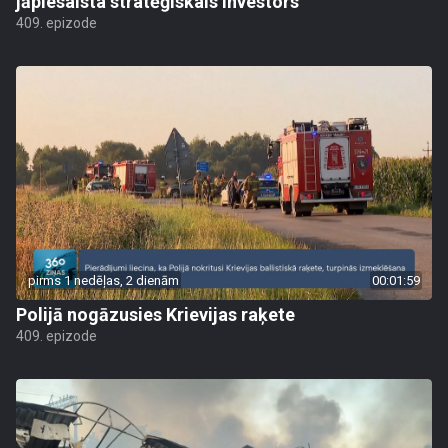
jāpiesaista stratēģiskais investors
409. epizode
pirms 1 nedēļas, 2 dienām
00:01:59
Polijā nogāzusies Krievijas raķete
409. epizode