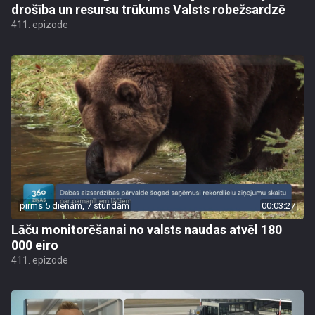
drošība un resursu trūkums Valsts robežsardzē
411. epizode
pirms 5 dienām, 7 stundām
00:03:27
Lāču monitorēšanai no valsts naudas atvēl 180
000 eiro
411. epizode