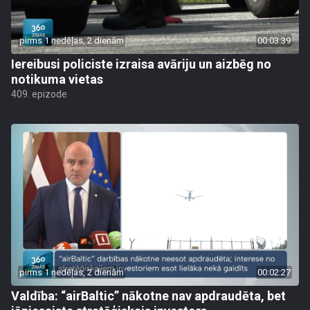
pirms 1 nedēļas, 2 dienām
00:03:39
Iereibusi policiste izraisa avāriju un aizbēg no
notikuma vietas
409. epizode
pirms 1 nedēļas, 2 dienām
00:02:27
Valdība: “airBaltic” nākotne nav apdraudēta, bet