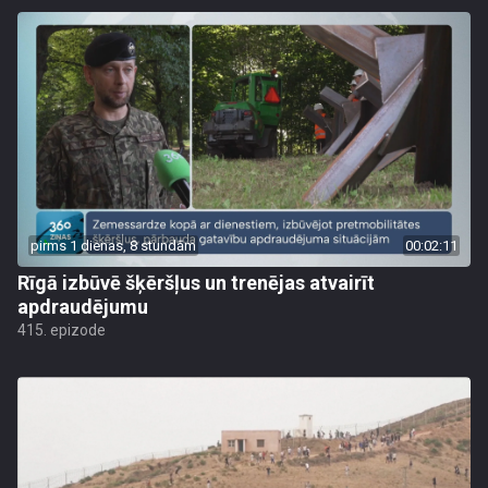
pirms 1 dienas, 8 stundām
00:02:11
Rīgā izbūvē šķēršļus un trenējas atvairīt
apdraudējumu
415. epizode