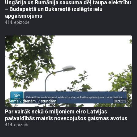
Ungārija un Rumānija sausuma dēļ taupa elektrību
– Budapeštā un Bukarestē izslēgts ielu
apgaismojums
414. epizode
pirms 2 dienām, 7 stundām
00:02:35
Par vairāk nekā 6 miljoniem eiro Latvijas
pašvaldībās mainīs novecojušos gaismas avotus
414. epizode