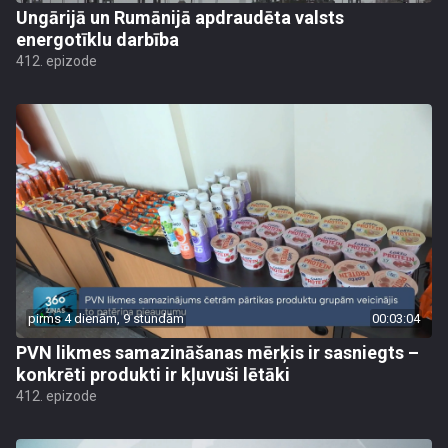
Ungārijā un Rumānijā apdraudēta valsts
energotīklu darbība
412. epizode
pirms 4 dienām, 9 stundām
00:03:04
PVN likmes samazināšanas mērķis ir sasniegts –
konkrēti produkti ir kļuvuši lētāki
412. epizode