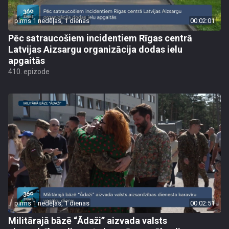
pirms 1 nedēļas, 1 dienas
00:02:01
Pēc satraucošiem incidentiem Rīgas centrā
Latvijas Aizsargu organizācija dodas ielu
apgaitās
410. epizode
pirms 1 nedēļas, 1 dienas
00:02:51
Militārajā bāzē “Ādaži” aizvada valsts