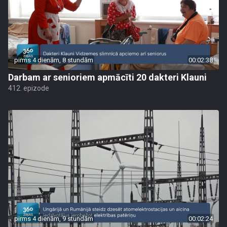
pirms 4 dienām, 8 stundām
00:02:38
Darbam ar senioriem apmācīti 20 dakteri Klauni
412. epizode
pirms 4 dienām, 9 stundām
00:02:24