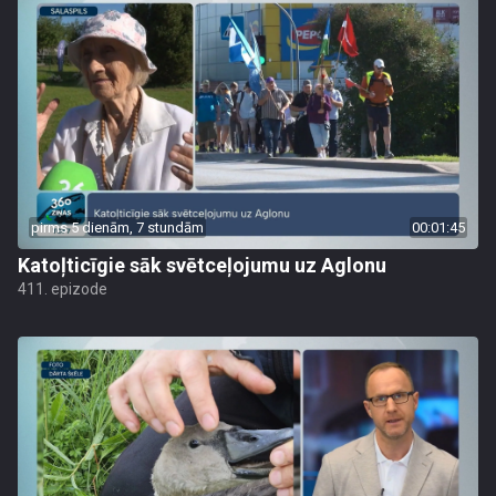
pirms 5 dienām, 7 stundām
00:01:45
Katoļticīgie sāk svētceļojumu uz Aglonu
411. epizode