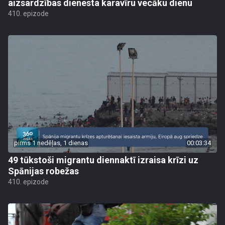
aizsardzības dienesta karavīru vecāku dienu
410. epizode
pirms 1 nedēļas, 1 dienas
00:03:34
49 tūkstoši migrantu diennaktī izraisa krīzi uz
Spānijas robežas
410. epizode