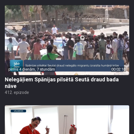
pirms 4 dienām, 7 stundām
00:02:10
Nelegāļiem Spānijas pilsētā Seutā draud bada
nāve
412. epizode