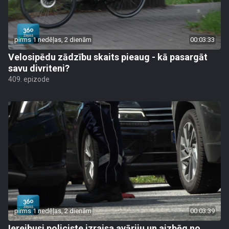
pirms 1 nedēļas, 2 dienām
00:03:33
Velosipēdu zādzību skaits pieaug - kā pasargāt
savu divriteni?
409. epizode
pirms 1 nedēļas, 2 dienām
00:03:39
Iereibusi policiste izraisa avāriju un aizbēg no