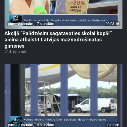
pirms 2 dienām, 17 stundām
00:03:16
Akcijā “Palīdzēsim sagatavoties skolai kopā!”
aicina atbalstīt Latvijas maznodrošinātās
ģimenes
414. epizode
pirms 2 dienām, 18 stundām
00:02:56