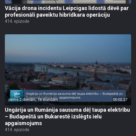
Vācija drona incidentu Leipcigas lidostā dēvē par
profesionāli paveiktu hibrīdkara operāciju
414. epizode
pirms 2 dienām, 18 stundām
00:02:27
Ungārija un Rumānija sausuma dēļ taupa elektrību
– Budapeštā un Bukarestē izslēgts ielu
apgaismojums
414. epizode