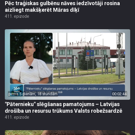
Pēc traģiskas gulbēnu nāves iedzīvotāji rosina
aizliegt makšķerēt Māras dīķī
411. epizode
pirms 5 dienām, 18 stundām
00:02:44
"Pāternieku" slēgšanas pamatojums – Latvijas
drošība un resursu trūkums Valsts robežsardzē
411. epizode