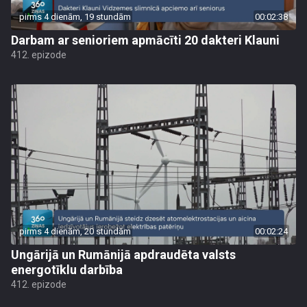
pirms 4 dienām, 19 stundām
00:02:38
Darbam ar senioriem apmācīti 20 dakteri Klauni
412. epizode
pirms 4 dienām, 20 stundām
00:02:24
Ungārijā un Rumānijā apdraudēta valsts
energotīklu darbība
412. epizode