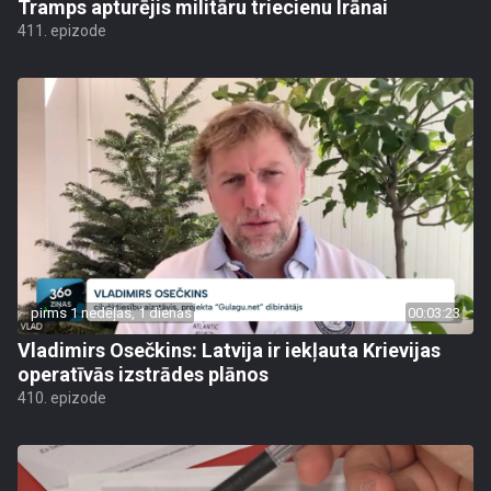
Tramps apturējis militāru triecienu Irānai
411. epizode
pirms 1 nedēļas, 1 dienas
00:03:23
Vladimirs Osečkins: Latvija ir iekļauta Krievijas
operatīvās izstrādes plānos
410. epizode