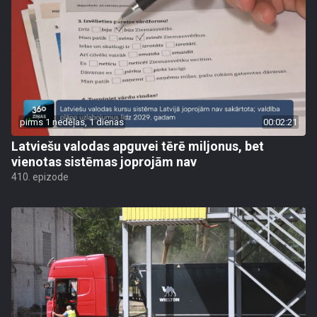
pirms 1 nedēļas, 1 dienas
00:02:21
Latviešu valodas apguvei tērē miljonus, bet
vienotas sistēmas joprojām nav
410. epizode