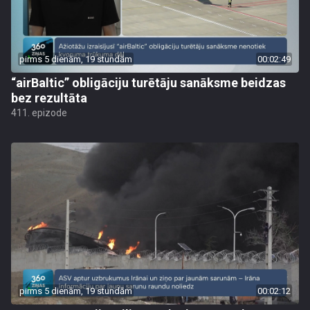
pirms 5 dienām, 19 stundām
00:02:49
“airBaltic” obligāciju turētāju sanāksme beidzas
bez rezultāta
411. epizode
pirms 5 dienām, 19 stundām
00:02:12