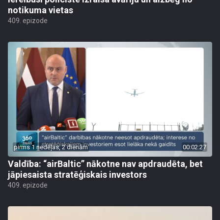
notikuma vietas
409. epizode
pirms 1 nedēļas, 2 dienām
00:02:27
Valdība: “airBaltic” nākotne nav apdraudēta, bet
jāpiesaista stratēģiskais investors
409. epizode