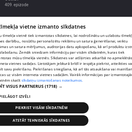
409. epizode
 tīmekļa vietne izmanto sīkdatnes
 tīmekļa vietnē tiek izmantotas sīkdatnes, lai nodrošinātu un uzlabotu tīmek
nes darbību., nosūtītu personalizētu reklāmu un satura ģenerēšanai, veiktu
āmas un satura mērījumus, auditorijas datu apkopošanu, kā arī produktu izst
zlabošanu. Zemāk sniedzam informāciju par visām sīkdatnēm, kuras tiek
ntotas mūsu tīmekļa vietnēs. Sīkdatnes var atšķirties atkarībā no apmeklētā
rneta vietnes sadaļas. Lietotājam jebkurā brīdī ir iespēja piekrist, atteikties va
īt savu piekrišanu. Piekrišanas sniegšana, kā arī tās atsaukšana vai mainīša
ecas uz visām interneta vietnes sadaļām. Vairāk informācijas par izmantotaj
atnēm skatīt
sīkdatņu izmantošanas noteikumos.
pirms 1 nedēļas, 2 dienām
00:02:49
ĪT VISUS PARTNERUS
(1718) →
Ogas un sēnes šogad dārgākas, bet uzpirkšanas
PIELĀGOT IZVĒLI
punktos to krietni mazāk
409. epizode
PIEKRIST VISĀM SĪKDATNĒM
ATSTĀT TEHNISKĀS SĪKDATNES