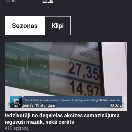
Žanrs
Ziņas
Sezonas
Klipi
pirms 1 dienas, 19 stundām
00:03:26
Iedzīvotāji no degvielas akcīzes samazinājuma
ieguvuši mazāk, nekā cerēts
415. epizode