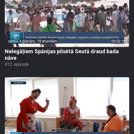
pirms 4 dienām, 19 stundām
00:02:10
Nelegāļiem Spānijas pilsētā Seutā draud bada
nāve
412. epizode