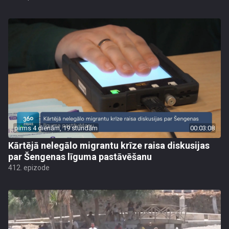
pirms 4 dienām, 19 stundām
00:03:08
Kārtējā nelegālo migrantu krīze raisa diskusijas
par Šengenas līguma pastāvēšanu
412. epizode