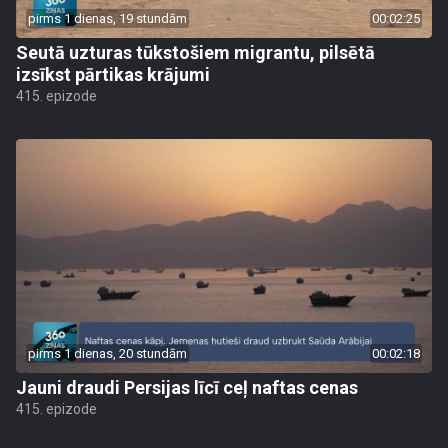
pirms 1 dienas, 19 stundām
00:02:25
Seutā uzturas tūkstošiem migrantu, pilsētā
izsīkst pārtikas krājumi
415. epizode
pirms 1 dienas, 20 stundām
00:02:18
Jauni draudi Persijas līcī ceļ naftas cenas
415. epizode