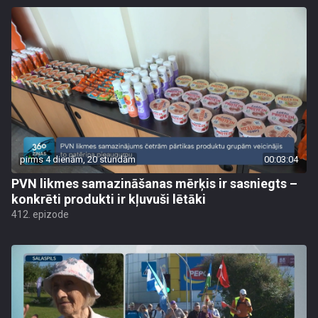
pirms 4 dienām, 20 stundām
00:03:04
PVN likmes samazināšanas mērķis ir sasniegts –
konkrēti produkti ir kļuvuši lētāki
412. epizode