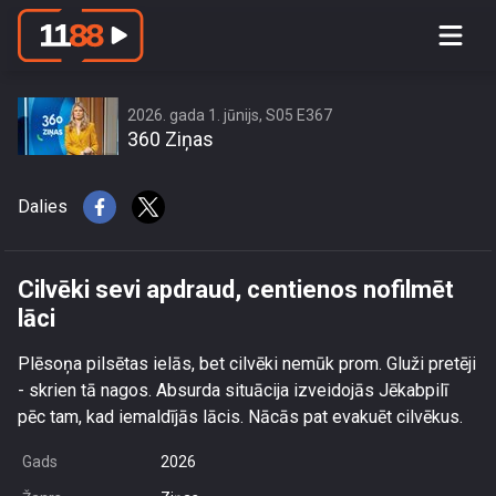
Cilvēki sevi apdraud, centienos
nofilmēt lāci
2026. gada 1. jūnijs, S05 E367
360 Ziņas
Dalies
Cilvēki sevi apdraud, centienos nofilmēt
lāci
Plēsoņa pilsētas ielās, bet cilvēki nemūk prom. Gluži pretēji
- skrien tā nagos. Absurda situācija izveidojās Jēkabpilī
pēc tam, kad iemaldījās lācis. Nācās pat evakuēt cilvēkus.
Gads
2026