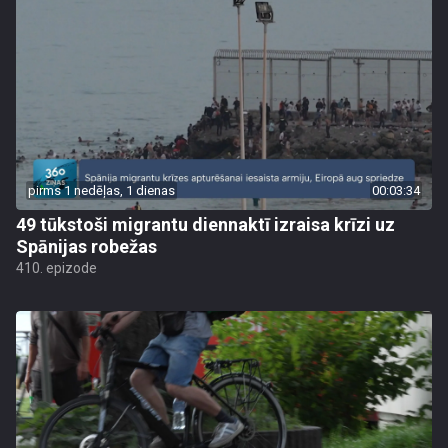
pirms 1 nedēļas, 1 dienas
00:03:34
49 tūkstoši migrantu diennaktī izraisa krīzi uz
Spānijas robežas
410. epizode