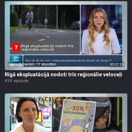
pirms 2 dienām, 17 stundām
00:01:35
Rīgā ekspluatācijā nodoti trīs reģionālie veloceļi
414. epizode