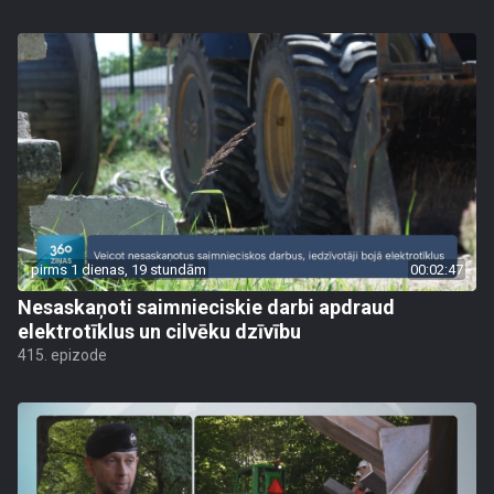
pirms 1 dienas, 19 stundām
00:02:47
Nesaskaņoti saimnieciskie darbi apdraud
elektrotīklus un cilvēku dzīvību
415. epizode