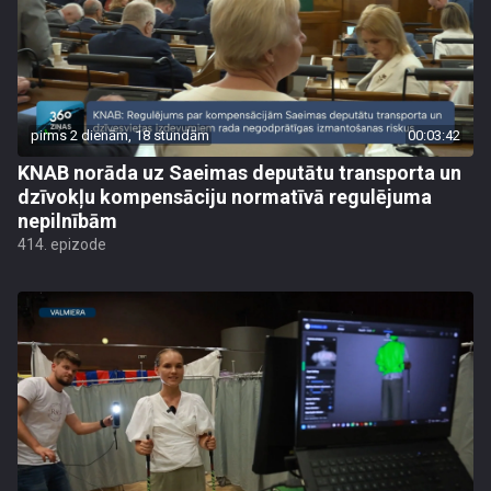
pirms 2 dienām, 18 stundām
00:03:42
KNAB norāda uz Saeimas deputātu transporta un
dzīvokļu kompensāciju normatīvā regulējuma
nepilnībām
414. epizode