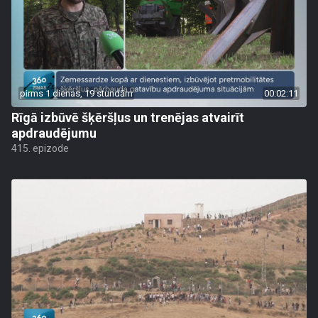
pirms 1 dienas, 19 stundām
00:02:11
Rīgā izbūvē šķēršļus un trenējas atvairīt
apdraudējumu
415. epizode