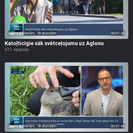
pirms 5 dienām, 18 stundām
00:01:45
Katoļticīgie sāk svētceļojumu uz Aglonu
411. epizode
pirms 5 dienām, 18 stundām
00:01:44