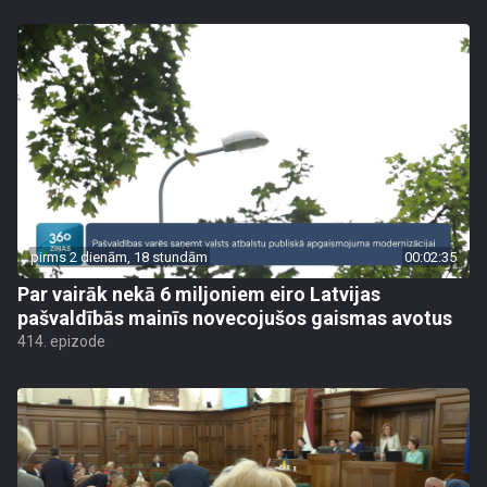
pirms 2 dienām, 18 stundām
00:02:35
Par vairāk nekā 6 miljoniem eiro Latvijas
pašvaldībās mainīs novecojušos gaismas avotus
414. epizode