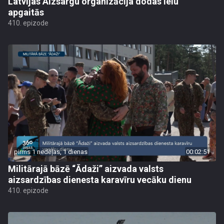
Latvijas Aizsargu organizācija dodas ielu
apgaitās
410. epizode
pirms 1 nedēļas, 1 dienas
00:02:51
Militārajā bāzē “Ādaži” aizvada valsts
aizsardzības dienesta karavīru vecāku dienu
410. epizode