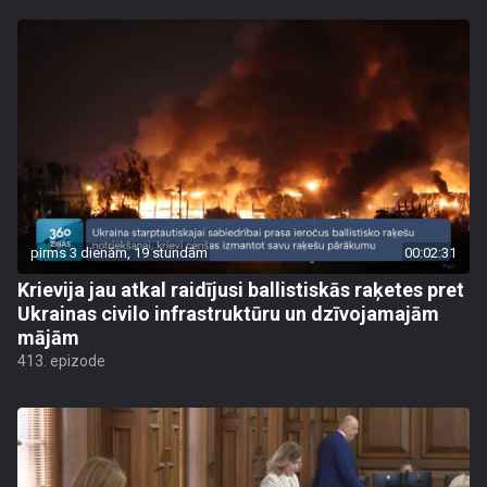
pirms 3 dienām, 19 stundām
00:02:31
Krievija jau atkal raidījusi ballistiskās raķetes pret
Ukrainas civilo infrastruktūru un dzīvojamajām
mājām
413. epizode