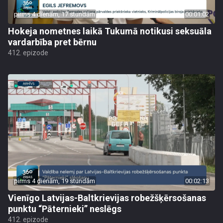
pirms 4 dienām, 17 stundām
00:01:02
Hokeja nometnes laikā Tukumā notikusi seksuāla
vardarbība pret bērnu
412. epizode
pirms 4 dienām, 19 stundām
00:02:13
Vienīgo Latvijas-Baltkrievijas robežšķērsošanas
punktu “Pāternieki” neslēgs
412. epizode