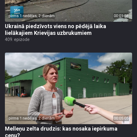
pirms 1 nedēļas, 2 dienām
00:01:58
Ukrainā piedzīvots viens no pēdējā laika
lielākajiem Krievijas uzbrukumiem
409. epizode
pirms 1 nedēļas, 2 dienām
00:05:05
Melleņu zelta drudzis: kas nosaka iepirkuma
cenu?